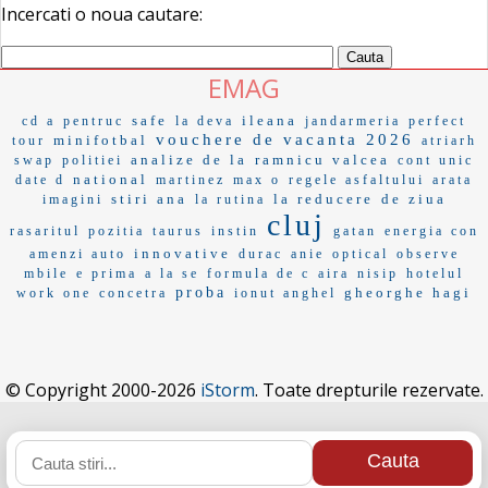
Incercati o noua cautare:
EMAG
safe
ileana
cd a
pentruc
la deva
jandarmeria
perfect
vouchere de vacanta 2026
minifotbal
tour
atriarh
analize de la
ramnicu valcea
swap
politiei
cont unic
national
date d
martinez
max o
regele asfaltului
arata
stiri ana
la reducere
de ziua
imagini
la rutina
cluj
rasaritul
pozitia
taurus
instin
gatan
energia con
innovative
amenzi auto
durac
anie
optical
observe
mbile
e prima
a la se
formula de c
aira
nisip
hotelul
proba
gheorghe hagi
work one
concetra
ionut anghel
© Copyright 2000-2026
iStorm
. Toate drepturile rezervate.