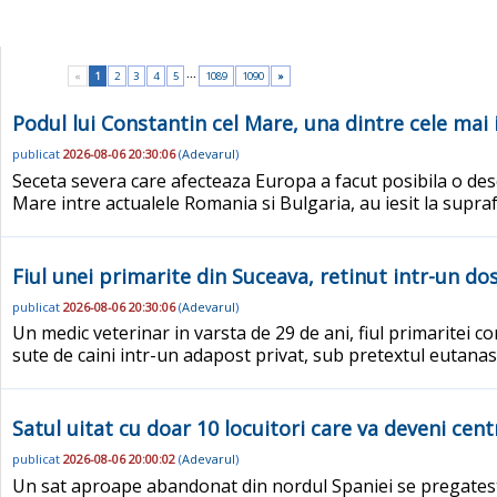
...
«
1
2
3
4
5
1089
1090
»
Podul lui Constantin cel Mare, una dintre cele mai
publicat
2026-08-06 20:30:06
(
Adevarul
)
Seceta severa care afecteaza Europa a facut posibila o desc
Mare intre actualele Romania si Bulgaria, au iesit la supra
Fiul unei primarite din Suceava, retinut intr-un do
publicat
2026-08-06 20:30:06
(
Adevarul
)
Un medic veterinar in varsta de 29 de ani, fiul primaritei c
sute de caini intr-un adapost privat, sub pretextul eutanas
Satul uitat cu doar 10 locuitori care va deveni cen
publicat
2026-08-06 20:00:02
(
Adevarul
)
Un sat aproape abandonat din nordul Spaniei se pregatest