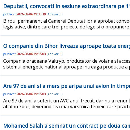
Deputatii, convocati in sesiune extraordinara pe 11 
publicat
2026-08-06 19:30:10
(
Adevarul
)
Biroul permanent al Camerei Deputatilor a aprobat convocar
legislative, dintre care trei proiecte de lege si o propunere 
O companie din Bihor livreaza aproape toata energ
publicat
2026-08-06 19:15:03
(
Adevarul
)
Compania oradeana Valtryp, producator de volane si accesor
sistemul energetic national aproape intreaga productie a p
Are 97 de ani si a mers pe aripa unui avion in timpu
publicat
2026-08-06 19:15:03
(
Adevarul
)
Are 97 de ani, a suferit un AVC anul trecut, dar nu a renu
aflat in zbor, devenind cea mai varstnica femeie care pract
Mohamed Salah a semnat un contract pe doua ca