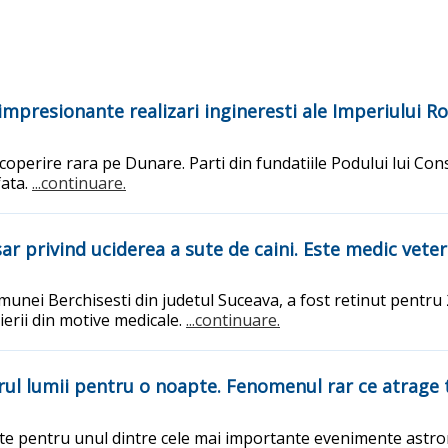
 impresionante realizari ingineresti ale Imperiului R
operire rara pe Dunare. Parti din fundatiile Podului lui Con
fata.
...continuare.
sar privind uciderea a sute de caini. Este medic veter
omunei Berchisesti din judetul Suceava, a fost retinut pentru
ierii din motive medicale.
...continuare.
trul lumii pentru o noapte. Fenomenul rar ce atrage 
e pentru unul dintre cele mai importante evenimente astron