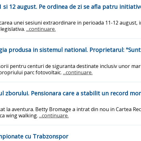
si 12 august. Pe ordinea de zi se afla patru initiative
ea unei sesiuni extraordinare in perioada 11-12 august, in 
legislativa.
...continuare.
ia produsa in sistemul national. Proprietarul: "Sun
ii pentru centuri de siguranta destinate inclusiv unor marci
ropriului parc fotovoltaic.
...continuare.
l zborului. Pensionara care a stabilit un record mondi
ntat la aventura. Betty Bromage a intrat din nou in Cartea R
ica wing walking.
...continuare.
mpionate cu Trabzonspor