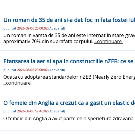
Un roman de 35 de ani si-a dat foc in fata fostei iubi
publicat
2026-08-06 20:00:02
(
Adevarul
)
Un roman in varsta de 35 de ani este internat in stare grava 
aproximativ 70% din suprafata corpului.
...continuare.
Etansarea la aer si apa in constructiile nZEB: ce se
publicat
2026-08-06 20:00:02
(
Adevarul
)
Odata cu adoptarea standardelor nZEB (Nearly Zero Energy 
...continuare.
O femeie din Anglia a crezut ca a gasit un elastic de
publicat
2026-08-06 19:45:02
(
Adevarul
)
O femeie din Anglia a avut parte de o sperietura zdravana 