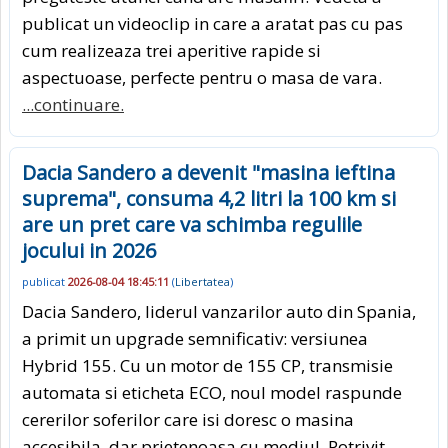
publicat un videoclip in care a aratat pas cu pas
cum realizeaza trei aperitive rapide si
aspectuoase, perfecte pentru o masa de vara.
...continuare.
Dacia Sandero a devenit "masina ieftina
suprema", consuma 4,2 litri la 100 km si
are un pret care va schimba regulile
jocului in 2026
publicat
2026-08-04 18:45:11
(
Libertatea
)
Dacia Sandero, liderul vanzarilor auto din Spania,
a primit un upgrade semnificativ: versiunea
Hybrid 155. Cu un motor de 155 CP, transmisie
automata si eticheta ECO, noul model raspunde
cererilor soferilor care isi doresc o masina
accesibila, dar prietenoasa cu mediul. Potrivit