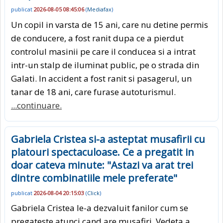
publicat
2026-08-05 08:45:06
(
Mediafax
)
Un copil in varsta de 15 ani, care nu detine permis
de conducere, a fost ranit dupa ce a pierdut
controlul masinii pe care il conducea si a intrat
intr-un stalp de iluminat public, pe o strada din
Galati. In accident a fost ranit si pasagerul, un
tanar de 18 ani, care furase autoturismul.
...continuare.
Gabriela Cristea si-a asteptat musafirii cu
platouri spectaculoase. Ce a pregatit in
doar cateva minute: "Astazi va arat trei
dintre combinatiile mele preferate"
publicat
2026-08-04 20:15:03
(
Click
)
Gabriela Cristea le-a dezvaluit fanilor cum se
pregateste atunci cand are musafiri. Vedeta a