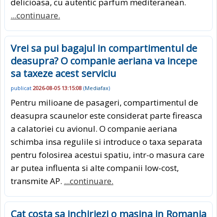
delicioasa, cu autentic parfum mediteranean.
...continuare.
Vrei sa pui bagajul in compartimentul de
deasupra? O companie aeriana va incepe
sa taxeze acest serviciu
publicat
2026-08-05 13:15:08
(
Mediafax
)
Pentru milioane de pasageri, compartimentul de
deasupra scaunelor este considerat parte fireasca
a calatoriei cu avionul. O companie aeriana
schimba insa regulile si introduce o taxa separata
pentru folosirea acestui spatiu, intr-o masura care
ar putea influenta si alte companii low-cost,
transmite AP.
...continuare.
Cat costa sa inchiriezi o masina in Romania