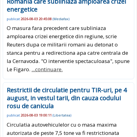
Romania care subliniaza amploarea crizei
energetice
publicat
2026-08-03 20:45:08
(
Mediafax
)
O masura fara precedent care subliniaza
amploarea crizei energetice din regiune, scrie
Reuters dupa ce militarii romani au detonat o
stanca pentru a redirectiona apa catre centrala de
la Cernavoda. "O interventie spectaculoasa", spune
Le Figaro.
...continuare.
Restrictii de circulatie pentru TIR-uri, pe 4
august, in vestul tarii, din cauza codului
rosu de canicula
publicat
2026-08-03 19:00:11
(
Libertatea
)
Circulatia autovehiculelor cu o masa maxima
autorizata de peste 7,5 tone va fi restrictionata