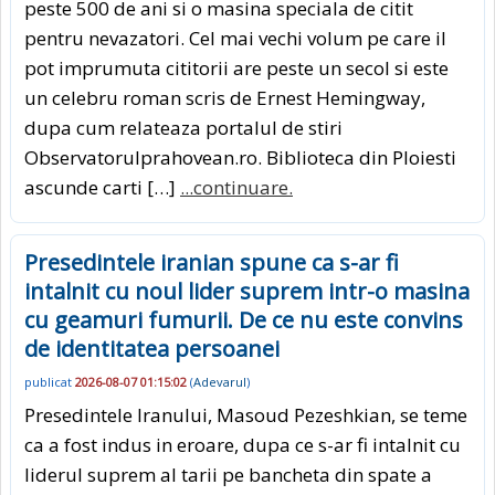
peste 500 de ani si o masina speciala de citit
pentru nevazatori. Cel mai vechi volum pe care il
pot imprumuta cititorii are peste un secol si este
un celebru roman scris de Ernest Hemingway,
dupa cum relateaza portalul de stiri
Observatorulprahovean.ro. Biblioteca din Ploiesti
ascunde carti […]
...continuare.
Presedintele iranian spune ca s-ar fi
intalnit cu noul lider suprem intr-o masina
cu geamuri fumurii. De ce nu este convins
de identitatea persoanei
publicat
2026-08-07 01:15:02
(
Adevarul
)
Presedintele Iranului, Masoud Pezeshkian, se teme
ca a fost indus in eroare, dupa ce s-ar fi intalnit cu
liderul suprem al tarii pe bancheta din spate a