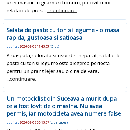
unei masini cu geamuri fumurii, potrivit unor
relatari de presa.
...continuare.
Salata de paste cu ton si legume - o masa
rapida, gustoasa si satioasa
publicat
2026-08-06 19:45:03
(
Click
)
Proaspata, colorata si usor de preparat, salata de
paste cu ton si legume este alegerea perfecta
pentru un pranz lejer sau o cina de vara.
...continuare.
Un motociclist din Suceava a murit dupa
ce a fost lovit de o masina. Nu avea
permis, iar motocicleta avea numere false
publicat
2026-08-06 06:15:07
(
Libertatea
)