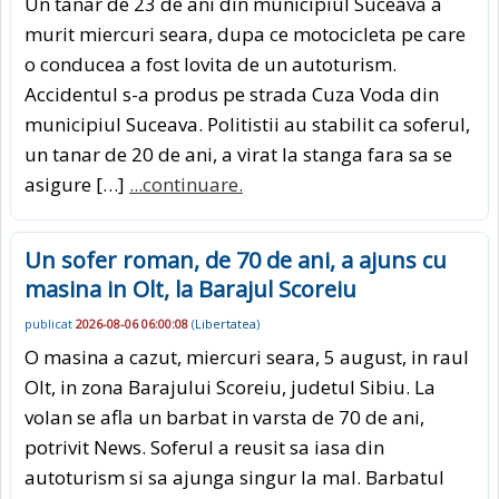
Un tanar de 23 de ani din municipiul Suceava a
murit miercuri seara, dupa ce motocicleta pe care
o conducea a fost lovita de un autoturism.
Accidentul s-a produs pe strada Cuza Voda din
municipiul Suceava. Politistii au stabilit ca soferul,
un tanar de 20 de ani, a virat la stanga fara sa se
asigure […]
...continuare.
Un sofer roman, de 70 de ani, a ajuns cu
masina in Olt, la Barajul Scoreiu
publicat
2026-08-06 06:00:08
(
Libertatea
)
O masina a cazut, miercuri seara, 5 august, in raul
Olt, in zona Barajului Scoreiu, judetul Sibiu. La
volan se afla un barbat in varsta de 70 de ani,
potrivit News. Soferul a reusit sa iasa din
autoturism si sa ajunga singur la mal. Barbatul