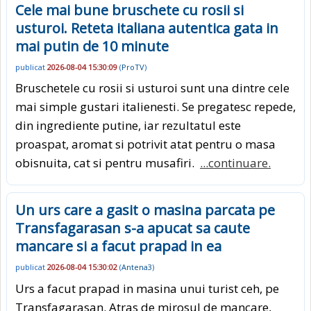
Cele mai bune bruschete cu rosii si
usturoi. Reteta italiana autentica gata in
mai putin de 10 minute
publicat
2026-08-04 15:30:09
(
ProTV
)
Bruschetele cu rosii si usturoi sunt una dintre cele
mai simple gustari italienesti. Se pregatesc repede,
din ingrediente putine, iar rezultatul este
proaspat, aromat si potrivit atat pentru o masa
obisnuita, cat si pentru musafiri.
...continuare.
Un urs care a gasit o masina parcata pe
Transfagarasan s-a apucat sa caute
mancare si a facut prapad in ea
publicat
2026-08-04 15:30:02
(
Antena3
)
Urs a facut prapad in masina unui turist ceh, pe
Transfagarasan. Atras de mirosul de mancare,