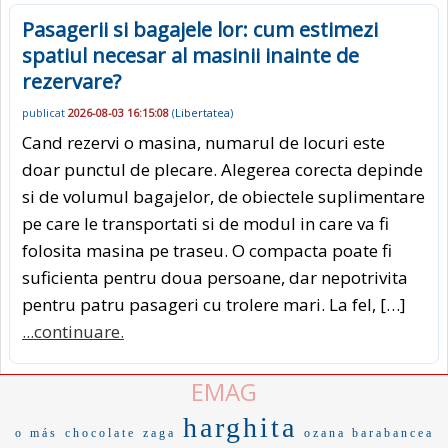
Pasagerii si bagajele lor: cum estimezi
spatiul necesar al masinii inainte de
rezervare?
publicat
2026-08-03 16:15:08
(
Libertatea
)
Cand rezervi o masina, numarul de locuri este
doar punctul de plecare. Alegerea corecta depinde
si de volumul bagajelor, de obiectele suplimentare
pe care le transportati si de modul in care va fi
folosita masina pe traseu. O compacta poate fi
suficienta pentru doua persoane, dar nepotrivita
pentru patru pasageri cu trolere mari. La fel, […]
...continuare.
EMAG
harghita
o más
chocolate
zaga
ozana barabancea