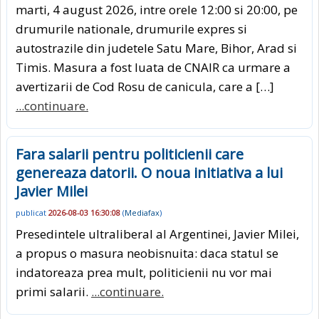
marti, 4 august 2026, intre orele 12:00 si 20:00, pe
drumurile nationale, drumurile expres si
autostrazile din judetele Satu Mare, Bihor, Arad si
Timis. Masura a fost luata de CNAIR ca urmare a
avertizarii de Cod Rosu de canicula, care a […]
...continuare.
Fara salarii pentru politicienii care
genereaza datorii. O noua initiativa a lui
Javier Milei
publicat
2026-08-03 16:30:08
(
Mediafax
)
Presedintele ultraliberal al Argentinei, Javier Milei,
a propus o masura neobisnuita: daca statul se
indatoreaza prea mult, politicienii nu vor mai
primi salarii.
...continuare.