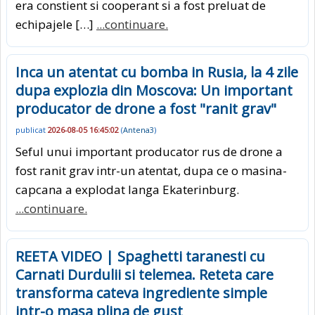
era constient si cooperant si a fost preluat de
echipajele […]
...continuare.
Inca un atentat cu bomba in Rusia, la 4 zile
dupa explozia din Moscova: Un important
producator de drone a fost "ranit grav"
publicat
2026-08-05 16:45:02
(
Antena3
)
Seful unui important producator rus de drone a
fost ranit grav intr-un atentat, dupa ce o masina-
capcana a explodat langa Ekaterinburg.
...continuare.
REETA VIDEO | Spaghetti taranesti cu
Carnati Durdulii si telemea. Reteta care
transforma cateva ingrediente simple
intr-o masa plina de gust