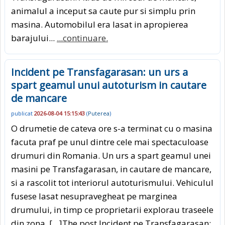
animalul a inceput sa caute pur si simplu prin
masina. Automobilul era lasat in apropierea
barajului...
...continuare.
Incident pe Transfagarasan: un urs a
spart geamul unui autoturism in cautare
de mancare
publicat
2026-08-04 15:15:43
(
Puterea
)
O drumetie de cateva ore s-a terminat cu o masina
facuta praf pe unul dintre cele mai spectaculoase
drumuri din Romania. Un urs a spart geamul unei
masini pe Transfagarasan, in cautare de mancare,
si a rascolit tot interiorul autoturismului. Vehiculul
fusese lasat nesupravegheat pe marginea
drumului, in timp ce proprietarii explorau traseele
din zona. […]The post Incident pe Transfagarasan: