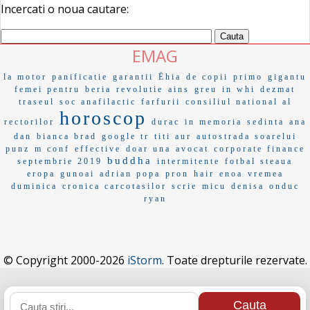
Incercati o noua cautare:
EMAG
la motor
panificatie
garantii
Ëhia
de copii
primo
gigantu
femei pentru
beria
revolutie
ains
greu
in whi
dezmat
traseul
soc anafilactic
farfurii
consiliul national al
horoscop
rectorilor
durac
in memoria
sedinta
ana
dan
bianca brad
google tr
titi aur
autostrada soarelui
punz
m conf
effective
doar una
avocat
corporate finance
buddha
septembrie 2019
intermitente
fotbal steaua
eropa
gunoai
adrian popa
pron
hair
enoa
vremea
duminica
cronica carcotasilor
scrie
micu
denisa
onduc
ryan
© Copyright 2000-2026
iStorm
. Toate drepturile rezervate.