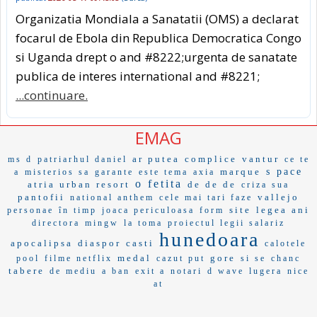
Organizatia Mondiala a Sanatatii (OMS) a declarat
focarul de Ebola din Republica Democratica Congo
si Uganda drept o and #8222;urgenta de sanatate
publica de interes international and #8221;
...continuare.
EMAG
ar putea
complice
vantur
ms d
patriarhul daniel
ce te
marque
s pace
a
misterios sa
garante
este tema
axia
o fetita
atria urban resort
de de de
criza sua
pantofii
vallejo
national anthem
cele mai tari faze
site
legea ani
personae
în timp
joaca periculoasa
form
directora
mingw
la toma
proiectul legii salariz
hunedoara
apocalipsa
diaspor
casti
calotele
medal
gore
pool
filme netflix
cazut put
si se
chanc
tabere
de mediu
a ban
exit a
notari
d wave
lugera
nice
at