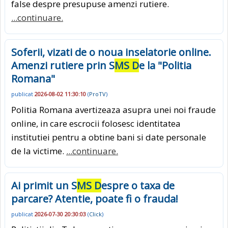
false despre presupuse amenzi rutiere.
...continuare.
Soferii, vizati de o noua inselatorie online.
Amenzi rutiere prin S
MS D
e la "Politia
Romana"
publicat
2026-08-02 11:30:10
(
ProTV
)
Politia Romana avertizeaza asupra unei noi fraude
online, in care escrocii folosesc identitatea
institutiei pentru a obtine bani si date personale
de la victime.
...continuare.
Ai primit un S
MS D
espre o taxa de
parcare? Atentie, poate fi o frauda!
publicat
2026-07-30 20:30:03
(
Click
)