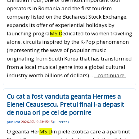
operators in Romania and the first tourism
company listed on the Bucharest Stock Exchange,
expands its offer of experiential holidays by
launching progra
MS D
edicated to women traveling
alone, circuits inspired by the K-Pop phenomenon
(representing the wave of popular music
originating from South Korea that has transformed
from a local musical genre into a global cultural
industry worth billions of dollars)...
...continuare.
Cu cat a fost vanduta geanta Hermes a
Elenei Ceausescu. Pretul final l-a depasit
de noua ori pe cel de pornire
publicat
2026-07-19 23:15:15
(
Puterea
)
O geanta Her
MS D
in piele exotica care a apartinut