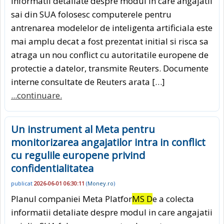
informatii detaliate despre modul in care angajatii
sai din SUA folosesc computerele pentru
antrenarea modelelor de inteligenta artificiala este
mai amplu decat a fost prezentat initial si risca sa
atraga un nou conflict cu autoritatile europene de
protectie a datelor, transmite Reuters. Documente
interne consultate de Reuters arata […]
...continuare.
Un instrument al Meta pentru
monitorizarea angajatilor intra in conflict
cu regulile europene privind
confidentialitatea
publicat
2026-06-01 06:30:11
(
Money.ro
)
Planul companiei Meta Platfor
MS D
e a colecta
informatii detaliate despre modul in care angajatii