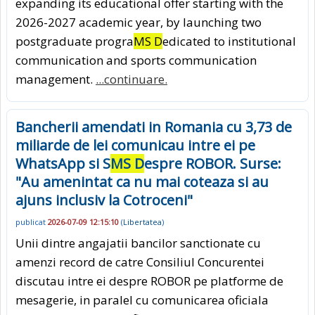
expanding its educational offer starting with the
2026-2027 academic year, by launching two
postgraduate progra
MS D
edicated to institutional
communication and sports communication
management.
...continuare.
Bancherii amendati in Romania cu 3,73 de
miliarde de lei comunicau intre ei pe
WhatsApp si S
MS D
espre ROBOR. Surse:
"Au amenintat ca nu mai coteaza si au
ajuns inclusiv la Cotroceni"
publicat
2026-07-09 12:15:10
(
Libertatea
)
Unii dintre angajatii bancilor sanctionate cu
amenzi record de catre Consiliul Concurentei
discutau intre ei despre ROBOR pe platforme de
mesagerie, in paralel cu comunicarea oficiala