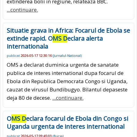
extinderea bolii in regiune, relateaza BBC.
...continuare.
Situatie grava in Africa: Focarul de Ebola se
extinde rapid. O
MS D
eclara alerta
internationala
publicat
2026-05-17 12:30:16
(
Jurnalul-National
)
OMS a declarat duminica urgenta de sanatate
publica de interes international dupa focarul de
Ebola din Republica Democrata Congo si Uganda,
cauzat de virusul Bundibugyo. Bilantul depaseste
deja 80 de decese.
...continuare.
O
MS D
eclara focarul de Ebola din Congo si
Uganda urgenta de interes international
publicat
2026-05-17 09:45:03
(
Bursa
)