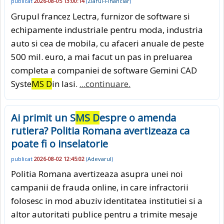
publicat
2026-08-05 13:00:14
(
Ziarul-Financiar
)
Grupul francez Lectra, furnizor de software si
echipamente industriale pentru moda, industria
auto si cea de mobila, cu afaceri anuale de peste
500 mil. euro, a mai facut un pas in preluarea
completa a companiei de software Gemini CAD
Syste
MS D
in Iasi.
...continuare.
Ai primit un S
MS D
espre o amenda
rutiera? Politia Romana avertizeaza ca
poate fi o inselatorie
publicat
2026-08-02 12:45:02
(
Adevarul
)
Politia Romana avertizeaza asupra unei noi
campanii de frauda online, in care infractorii
folosesc in mod abuziv identitatea institutiei si a
altor autoritati publice pentru a trimite mesaje