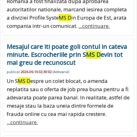
Romania a fost finalizata dupa aprobarea
autoritatilor nationale, marcand iesirea completa
a diviziei Profile Syste
MS D
in Europa de Est, arata
compania intr-un comunicat.
...continuare.
Mesajul care iti poate goli contul in cateva
minute. Escrocheriile prin S
MS D
evin tot
mai greu de recunoscut
publicat
2026-06-16 02:30:02
(
Adevarul
)
Un S
MS D
espre un colet blocat, o amenda
neplatita sau o oferta de job prea buna pentru a fi
adevarata poate parea banal. In realitate, astfel de
mesaje stau la baza uneia dintre formele de
frauda online cu cea mai rapida crestere.
...continuare.