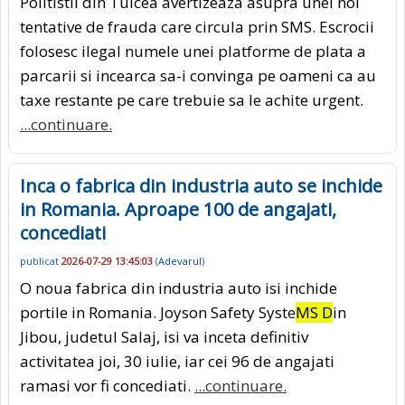
Politistii din Tulcea avertizeaza asupra unei noi
tentative de frauda care circula prin SMS. Escrocii
folosesc ilegal numele unei platforme de plata a
parcarii si incearca sa-i convinga pe oameni ca au
taxe restante pe care trebuie sa le achite urgent.
...continuare.
Inca o fabrica din industria auto se inchide
in Romania. Aproape 100 de angajati,
concediati
publicat
2026-07-29 13:45:03
(
Adevarul
)
O noua fabrica din industria auto isi inchide
portile in Romania. Joyson Safety Syste
MS D
in
Jibou, judetul Salaj, isi va inceta definitiv
activitatea joi, 30 iulie, iar cei 96 de angajati
ramasi vor fi concediati.
...continuare.