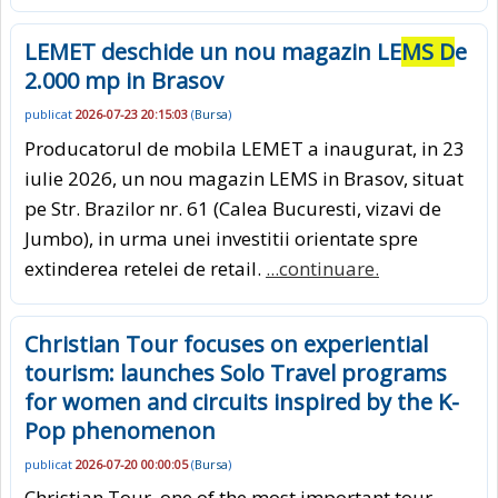
LEMET deschide un nou magazin LE
MS D
e
2.000 mp in Brasov
publicat
2026-07-23 20:15:03
(
Bursa
)
Producatorul de mobila LEMET a inaugurat, in 23
iulie 2026, un nou magazin LEMS in Brasov, situat
pe Str. Brazilor nr. 61 (Calea Bucuresti, vizavi de
Jumbo), in urma unei investitii orientate spre
extinderea retelei de retail.
...continuare.
Christian Tour focuses on experiential
tourism: launches Solo Travel programs
for women and circuits inspired by the K-
Pop phenomenon
publicat
2026-07-20 00:00:05
(
Bursa
)
Christian Tour, one of the most important tour