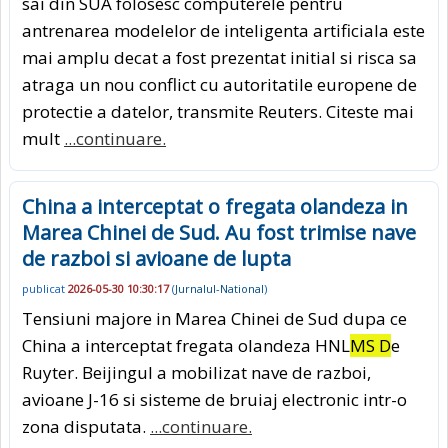
sai din SUA folosesc computerele pentru
antrenarea modelelor de inteligenta artificiala este
mai amplu decat a fost prezentat initial si risca sa
atraga un nou conflict cu autoritatile europene de
protectie a datelor, transmite Reuters. Citeste mai
mult
...continuare.
China a interceptat o fregata olandeza in
Marea Chinei de Sud. Au fost trimise nave
de razboi si avioane de lupta
publicat
2026-05-30 10:30:17
(
Jurnalul-National
)
Tensiuni majore in Marea Chinei de Sud dupa ce
China a interceptat fregata olandeza HNL
MS D
e
Ruyter. Beijingul a mobilizat nave de razboi,
avioane J-16 si sisteme de bruiaj electronic intr-o
zona disputata.
...continuare.