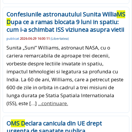
Confesiunile astronautului Sunita Willia
MS
D
upa ce a ramas blocata 9 luni in spatiu:
cum i-a schimbat ISS viziunea asupra vietii
publicat
2026-06-29 16:00:11
(
Libertatea
)
Sunita „Suni” Williams, astronaut NASA, cu o
cariera remarcabila de aproape trei decenii,
vorbeste despre lectiile invatate in spatiu,
impactul tehnologiei si legatura sa profunda cu
India. La 60 de ani, Williams, care a petrecut peste
600 de zile in orbita in cadrul a trei misiuni de
lunga durata pe Statia Spatiala Internationala
(ISS), este […]
...continuare.
O
MS D
eclara canicula din UE drept
urgenta de sanatate publica