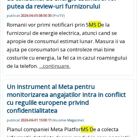
putea da review-uri furnizorului
publicat
2026-06-05 08:00:30
(
ProTV
)
Romanii vor primi notificari prin S
MS D
e la
furnizorul de energie electrica, atunci cand se
apropie de consumul estimat lunar. Masura ii va
ajuta pe consumatori sa controleze mai bine
costurile cu energia, la fel ca in cazul roamingului
de la telefon.
...continuare.
Un instrument al Meta pentru
monitorizarea angajatilor intra in conflict
cu regulile europene privind
confidentialitatea
publicat
2026-06-01 15:00:11
(
Income-Magazine
)
Planul companiei Meta Platfor
MS D
e a colecta