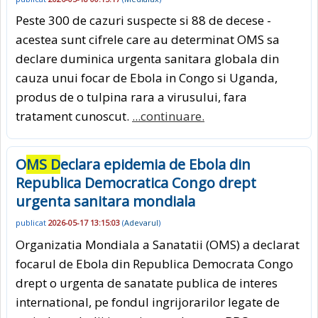
Peste 300 de cazuri suspecte si 88 de decese -
acestea sunt cifrele care au determinat OMS sa
declare duminica urgenta sanitara globala din
cauza unui focar de Ebola in Congo si Uganda,
produs de o tulpina rara a virusului, fara
tratament cunoscut.
...continuare.
O
MS D
eclara epidemia de Ebola din
Republica Democratica Congo drept
urgenta sanitara mondiala
publicat
2026-05-17 13:15:03
(
Adevarul
)
Organizatia Mondiala a Sanatatii (OMS) a declarat
focarul de Ebola din Republica Democrata Congo
drept o urgenta de sanatate publica de interes
international, pe fondul ingrijorarilor legate de