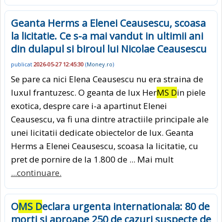
Geanta Herms a Elenei Ceausescu, scoasa
la licitatie. Ce s-a mai vandut in ultimii ani
din dulapul si biroul lui Nicolae Ceausescu
publicat
2026-05-27 12:45:30
(
Money.ro
)
Se pare ca nici Elena Ceausescu nu era straina de
luxul frantuzesc. O geanta de lux Her
MS D
in piele
exotica, despre care i-a apartinut Elenei
Ceausescu, va fi una dintre atractiile principale ale
unei licitatii dedicate obiectelor de lux. Geanta
Herms a Elenei Ceausescu, scoasa la licitatie, cu
pret de pornire de la 1.800 de ... Mai mult
...continuare.
O
MS D
eclara urgenta internationala: 80 de
morti si aproape 250 de cazuri suspecte de