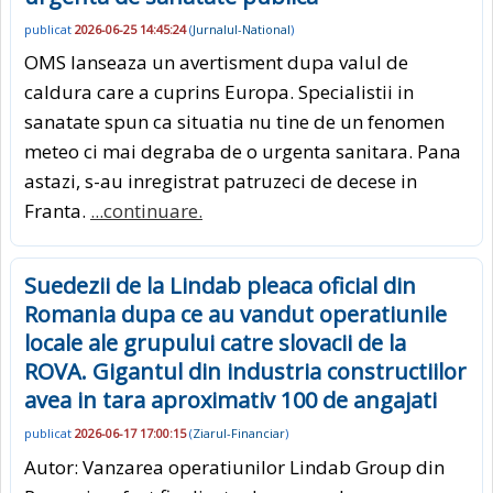
publicat
2026-06-25 14:45:24
(
Jurnalul-National
)
OMS lanseaza un avertisment dupa valul de
caldura care a cuprins Europa. Specialistii in
sanatate spun ca situatia nu tine de un fenomen
meteo ci mai degraba de o urgenta sanitara. Pana
astazi, s-au inregistrat patruzeci de decese in
Franta.
...continuare.
Suedezii de la Lindab pleaca oficial din
Romania dupa ce au vandut operatiunile
locale ale grupului catre slovacii de la
ROVA. Gigantul din industria constructiilor
avea in tara aproximativ 100 de angajati
publicat
2026-06-17 17:00:15
(
Ziarul-Financiar
)
Autor: Vanzarea operatiunilor Lindab Group din