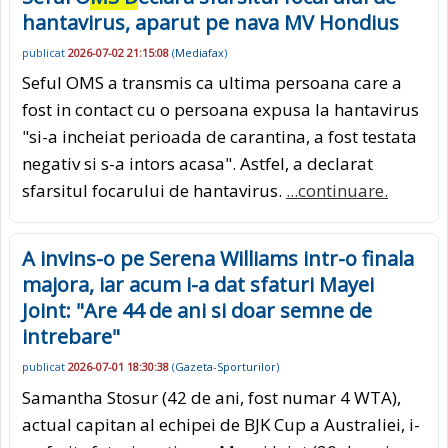
hantavirus, aparut pe nava MV Hondius
publicat
2026-07-02 21:15:08
(
Mediafax
)
Seful OMS a transmis ca ultima persoana care a
fost in contact cu o persoana expusa la hantavirus
"si-a incheiat perioada de carantina, a fost testata
negativ si s-a intors acasa". Astfel, a declarat
sfarsitul focarului de hantavirus.
...continuare.
A invins-o pe Serena Williams intr-o finala
majora, iar acum i-a dat sfaturi Mayei
Joint: "Are 44 de ani si doar semne de
intrebare"
publicat
2026-07-01 18:30:38
(
Gazeta-Sporturilor
)
Samantha Stosur (42 de ani, fost numar 4 WTA),
actual capitan al echipei de BJK Cup a Australiei, i-