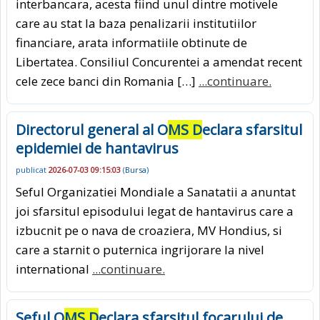
interbancara, acesta fiind unul dintre motivele
care au stat la baza penalizarii institutiilor
financiare, arata informatiile obtinute de
Libertatea. Consiliul Concurentei a amendat recent
cele zece banci din Romania […]
...continuare.
Directorul general al O
MS D
eclara sfarsitul
epidemiei de hantavirus
publicat
2026-07-03 09:15:03
(
Bursa
)
Seful Organizatiei Mondiale a Sanatatii a anuntat
joi sfarsitul episodului legat de hantavirus care a
izbucnit pe o nava de croaziera, MV Hondius, si
care a starnit o puternica ingrijorare la nivel
international
...continuare.
Seful O
MS D
eclara sfarsitul focarului de