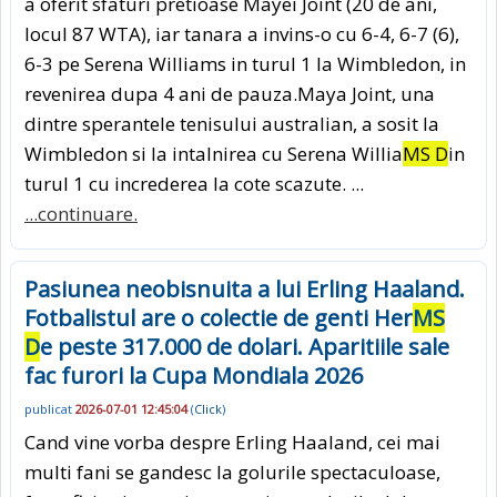
a oferit sfaturi pretioase Mayei Joint (20 de ani,
locul 87 WTA), iar tanara a invins-o cu 6-4, 6-7 (6),
6-3 pe Serena Williams in turul 1 la Wimbledon, in
revenirea dupa 4 ani de pauza.Maya Joint, una
dintre sperantele tenisului australian, a sosit la
Wimbledon si la intalnirea cu Serena Willia
MS D
in
turul 1 cu increderea la cote scazute. ...
...continuare.
Pasiunea neobisnuita a lui Erling Haaland.
Fotbalistul are o colectie de genti Her
MS
D
e peste 317.000 de dolari. Aparitiile sale
fac furori la Cupa Mondiala 2026
publicat
2026-07-01 12:45:04
(
Click
)
Cand vine vorba despre Erling Haaland, cei mai
multi fani se gandesc la golurile spectaculoase,