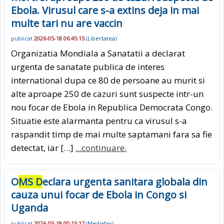
Ebola. Virusul care s-a extins deja in mai
multe tari nu are vaccin
publicat
2026-05-18 06:45:15
(
Libertatea
)
Organizatia Mondiala a Sanatatii a declarat
urgenta de sanatate publica de interes
international dupa ce 80 de persoane au murit si
alte aproape 250 de cazuri sunt suspecte intr-un
nou focar de Ebola in Republica Democrata Congo.
Situatie este alarmanta pentru ca virusul s-a
raspandit timp de mai multe saptamani fara sa fie
detectat, iar […]
...continuare.
O
MS D
eclara urgenta sanitara globala din
cauza unui focar de Ebola in Congo si
Uganda
publicat
2026-05-18 00:15:17
(
Mediafax
)