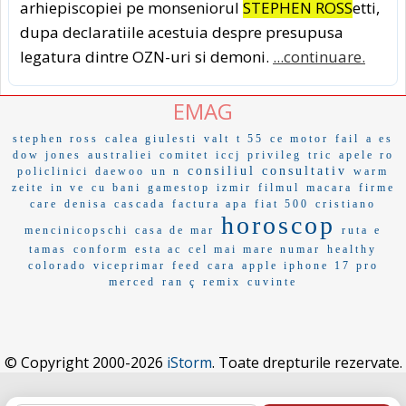
arhiepiscopiei pe monseniorul
STEPHEN ROSS
etti,
dupa declaratiile acestuia despre presupusa
legatura dintre OZN-uri si demoni.
...continuare.
EMAG
stephen ross
calea giulesti
valt
t 55
ce motor
fail
a es
dow jones
australiei
comitet
iccj
privileg
tric
apele ro
consiliul consultativ
policlinici
daewoo
un n
warm
zeite
in ve
cu bani
gamestop
izmir
filmul
macara
firme
care
denisa
cascada
factura apa
fiat 500
cristiano
horoscop
mencinicopschi
casa de mar
ruta e
tamas
conform
esta ac
cel mai mare numar
healthy
colorado
viceprimar
feed
cara
apple iphone 17 pro
merced
ran ç
remix
cuvinte
© Copyright 2000-2026
iStorm
. Toate drepturile rezervate.