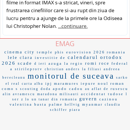
filme in format IMAX s-a stricat, vineri, spre
frustrarea cinefililor care si-au rupt din ziua de
lucru pentru a ajunge de la primele ore la Odiseea
lui Christopher Nolan.
...continuare.
EMAG
cinema city
temple
eurovision 2026 romania
phis
calendarul ortodox
lele
clara
investitie de
2026
scade
romi
azuga
la regio
roce
federal
d ieri
a
stirileprotv
christian anders
la filiasi
andreea
monitorul de suceava
berecleanu
sarko
ipj maramures
iepure
noul roman
el real
carta alba
como s
apodo
cadou
rusescu
scouting
doda
au aflat de
accidentat
tudose
l
alin avramescu
maradona
milisauti
guvern
ser
cazinou
z lo
un tanar din romania
valentina
basta
palme
myanmar
hellvig
claudia
schiffer
piara