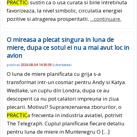
PRACTIC
i sustin ca o usa curata si bine intretinuta
favorizeaza, la nivel simbolic, circulatia energiei
pozitive si atragerea prosperitatii.
...continuare.
O mireasa a plecat singura in luna de
miere, dupa ce sotul ei nu a mai avut loc in
avion
publicat
2026-08-04 14:30:09
(
Libertatea
)
O luna de miere planificata cu grija s-a
transformat intr-un cosmar pentru Andy si Katya
Wedlake, un cuplu din Londra, dupa ce au
descoperit ca nu pot calatori impreuna in ziua
plecarii. Motivul? Suprarezervarea zborurilor, o
PRACTIC
a frecventa in industria aviatiei, potrivit
The Telegraph. Cuplul planificase fiecare detaliu
pentru luna de miere in Muntenegru O […]