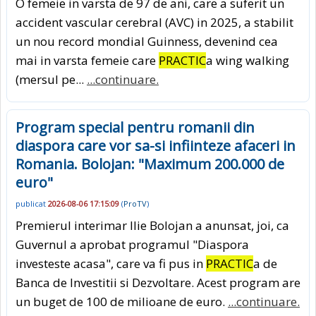
O femeie in varsta de 97 de ani, care a suferit un
accident vascular cerebral (AVC) in 2025, a stabilit
un nou record mondial Guinness, devenind cea
mai in varsta femeie care
PRACTIC
a wing walking
(mersul pe...
...continuare.
Program special pentru romanii din
diaspora care vor sa-si infiinteze afaceri in
Romania. Bolojan: "Maximum 200.000 de
euro"
publicat
2026-08-06 17:15:09
(
ProTV
)
Premierul interimar Ilie Bolojan a anunsat, joi, ca
Guvernul a aprobat programul "Diaspora
investeste acasa", care va fi pus in
PRACTIC
a de
Banca de Investitii si Dezvoltare. Acest program are
un buget de 100 de milioane de euro.
...continuare.