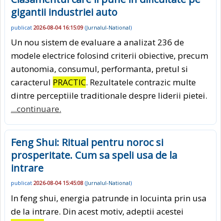
gigantii industriei auto
publicat
2026-08-04 16:15:09
(
Jurnalul-National
)
Un nou sistem de evaluare a analizat 236 de
modele electrice folosind criterii obiective, precum
autonomia, consumul, performanta, pretul si
caracterul
PRACTIC
. Rezultatele contrazic multe
dintre perceptiile traditionale despre liderii pietei.
...continuare.
Feng Shui: Ritual pentru noroc si
prosperitate. Cum sa speli usa de la
intrare
publicat
2026-08-04 15:45:08
(
Jurnalul-National
)
In feng shui, energia patrunde in locuinta prin usa
de la intrare. Din acest motiv, adeptii acestei