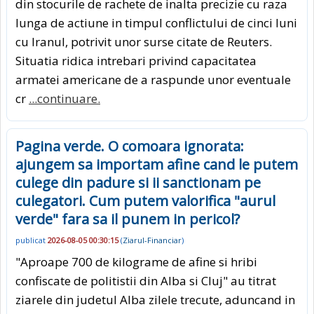
din stocurile de rachete de inalta precizie cu raza
lunga de actiune in timpul conflictului de cinci luni
cu Iranul, potrivit unor surse citate de Reuters.
Situatia ridica intrebari privind capacitatea
armatei americane de a raspunde unor eventuale
cr
...continuare.
Pagina verde. O comoara ignorata:
ajungem sa importam afine cand le putem
culege din padure si ii sanctionam pe
culegatori. Cum putem valorifica "aurul
verde" fara sa il punem in pericol?
publicat
2026-08-05 00:30:15
(
Ziarul-Financiar
)
"Aproape 700 de kilograme de afine si hribi
confiscate de politistii din Alba si Cluj" au titrat
ziarele din judetul Alba zilele trecute, aduncand in