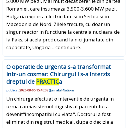
5.000 MW pe zi. Mai mult decat cererile din partea
Romaniei, care insumeaza 3.500-3.600 MW pe zi.
Bulgaria exporta electricitate si in Serbia si in
Macedonia de Nord. Zilele trecute, cu doar un
singur reactor in functiune la centrala nucleara de
la Paks, si acela producand la nici jumatate din
capacitate, Ungaria
...continuare.
O operatie de urgenta s-a transformat
intr-un cosmar: Chirurgul i s-a interzis
dreptul de
PRACTIC
a
publicat
2026-08-05 15:45:08
(
Jurnalul-National
)
Un chirurga efectuat o interventie de urgenta in
urma careiasistemul digestiv al pacientului a
devenit"incompatibil cu viata". Doctorul a fost
eliminat din registrul medical, dupa o decizie a