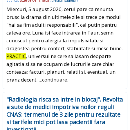
publicat
2026-08-04 11:15:08
(
Jurnalul-National
)
Miercuri, 5 august 2026, cerul pare ca renunta
brusc la drama din ultimele zile si trece pe modul
"hai sa fim adulti responsabili", cel putin pentru
cateva ore. Luna isi face intrarea in Taur, semn
cunoscut pentru alergia la impulsivitate si
dragostea pentru confort, stabilitate si mese bune.
PRACTIC
, universul ne cere sa lasam deoparte
agitatia si sa ne ocupam de lucrurile care chiar
conteaza: facturi, planuri, relatii si, eventual, un
pranz decent.
...continuare.
"Radiologia risca sa intre in blocaj". Revolta
a sute de medici impotriva noilor reguli
CNAS: termenul de 3 zile pentru rezultate
si tarifele mici pot lasa pacientii fara
investigatii