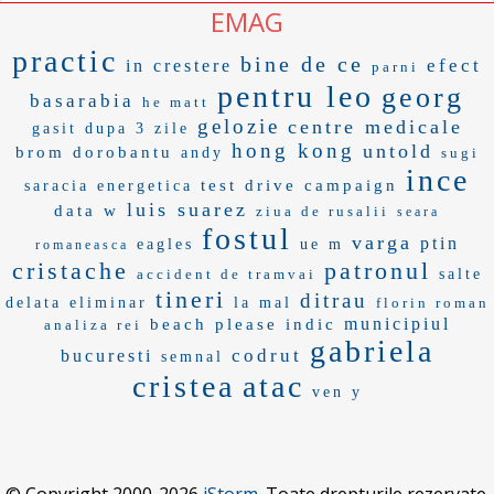
EMAG
practic
bine de ce
efect
in crestere
parni
pentru leo
georg
basarabia
he matt
gelozie
centre medicale
gasit dupa 3 zile
hong kong
untold
brom
dorobantu
andy
sugi
ince
test drive
campaign
saracia energetica
luis suarez
data w
ziua de rusalii
seara
fostul
varga
ptin
eagles
ue m
romaneasca
cristache
patronul
accident de tramvai
salte
tineri
ditrau
delata
eliminar
la mal
florin roman
municipiul
beach please
indic
analiza rei
gabriela
codrut
bucuresti
semnal
cristea
atac
ven y
© Copyright 2000-2026
iStorm
. Toate drepturile rezervate.