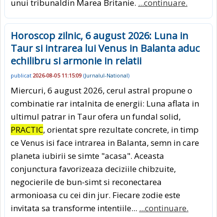
unui tribunaldin Marea Britanie.
...continuare.
Horoscop zilnic, 6 august 2026: Luna in
Taur si intrarea lui Venus in Balanta aduc
echilibru si armonie in relatii
publicat
2026-08-05 11:15:09
(
Jurnalul-National
)
Miercuri, 6 august 2026, cerul astral propune o
combinatie rar intalnita de energii: Luna aflata in
ultimul patrar in Taur ofera un fundal solid,
PRACTIC
, orientat spre rezultate concrete, in timp
ce Venus isi face intrarea in Balanta, semn in care
planeta iubirii se simte "acasa". Aceasta
conjunctura favorizeaza deciziile chibzuite,
negocierile de bun-simt si reconectarea
armonioasa cu cei din jur. Fiecare zodie este
invitata sa transforme intentiile...
...continuare.