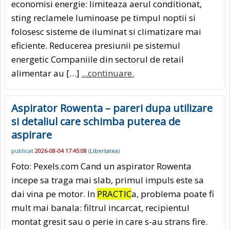
economisi energie: limiteaza aerul conditionat,
sting reclamele luminoase pe timpul noptii si
folosesc sisteme de iluminat si climatizare mai
eficiente. Reducerea presiunii pe sistemul
energetic Companiile din sectorul de retail
alimentar au […]
...continuare.
Aspirator Rowenta – pareri dupa utilizare
si detaliul care schimba puterea de
aspirare
publicat
2026-08-04 17:45:08
(
Libertatea
)
Foto: Pexels.com Cand un aspirator Rowenta
incepe sa traga mai slab, primul impuls este sa
dai vina pe motor. In
PRACTIC
a, problema poate fi
mult mai banala: filtrul incarcat, recipientul
montat gresit sau o perie in care s-au strans fire.