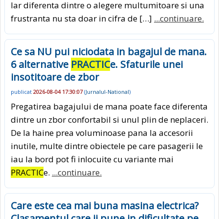
Iar diferenta dintre o alegere multumitoare si una
frustranta nu sta doar in cifra de […]
...continuare.
Ce sa NU pui niciodata in bagajul de mana.
6 alternative
PRACTIC
e. Sfaturile unei
insotitoare de zbor
publicat
2026-08-04 17:30:07
(
Jurnalul-National
)
Pregatirea bagajului de mana poate face diferenta
dintre un zbor confortabil si unul plin de neplaceri.
De la haine prea voluminoase pana la accesorii
inutile, multe dintre obiectele pe care pasagerii le
iau la bord pot fi inlocuite cu variante mai
PRACTIC
e.
...continuare.
Care este cea mai buna masina electrica?
Clasamentul care ii pune in dificultate pe