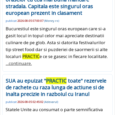
stradala. Capitala este singurul oras
european prezent in clasament
publicat
2026-08-05 07:00:07
(
Money.ro
)
Bucurestiul este singurul oras european care si-a
gasit locul in topul celor mai apreciate destinatii
culinare de pe glob. Asta si datorita festivalurilor
tip street food dar si puzderiei de saormerii si alte
localuri
PRACTIC
e ce se gasesc in fiecare localitate.
...continuare.
SUA au epuizat "
PRACTIC
toate" rezervele
de rachete cu raza lunga de actiune si de
inalta precizie in razboiul cu Iranul
publicat
2026-08-05 02:45:02
(
Adevarul
)
Statele Unite au consumat o parte semnificativa