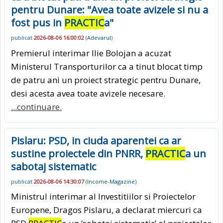
pentru Dunare: "Avea toate avizele si nu a
fost pus in
PRACTIC
a"
publicat
2026-08-06 16:00:02
(
Adevarul
)
Premierul interimar Ilie Bolojan a acuzat
Ministerul Transporturilor ca a tinut blocat timp
de patru ani un proiect strategic pentru Dunare,
desi acesta avea toate avizele necesare.
...continuare.
Pislaru: PSD, in ciuda aparentei ca ar
sustine proiectele din PNRR,
PRACTIC
a un
sabotaj sistematic
publicat
2026-08-06 14:30:07
(
Income-Magazine
)
Ministrul interimar al Investitiilor si Proiectelor
Europene, Dragos Pislaru, a declarat miercuri ca