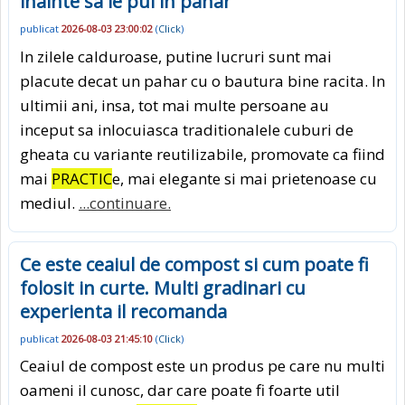
inainte sa le pui in pahar
publicat
2026-08-03 23:00:02
(
Click
)
In zilele calduroase, putine lucruri sunt mai
placute decat un pahar cu o bautura bine racita. In
ultimii ani, insa, tot mai multe persoane au
inceput sa inlocuiasca traditionalele cuburi de
gheata cu variante reutilizabile, promovate ca fiind
mai
PRACTIC
e, mai elegante si mai prietenoase cu
mediul.
...continuare.
Ce este ceaiul de compost si cum poate fi
folosit in curte. Multi gradinari cu
experienta il recomanda
publicat
2026-08-03 21:45:10
(
Click
)
Ceaiul de compost este un produs pe care nu multi
oameni il cunosc, dar care poate fi foarte util