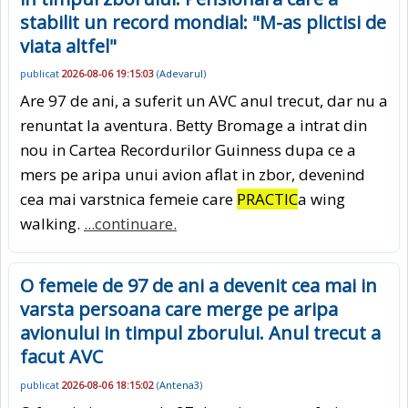
stabilit un record mondial: "M-as plictisi de
viata altfel"
publicat
2026-08-06 19:15:03
(
Adevarul
)
Are 97 de ani, a suferit un AVC anul trecut, dar nu a
renuntat la aventura. Betty Bromage a intrat din
nou in Cartea Recordurilor Guinness dupa ce a
mers pe aripa unui avion aflat in zbor, devenind
cea mai varstnica femeie care
PRACTIC
a wing
walking.
...continuare.
O femeie de 97 de ani a devenit cea mai in
varsta persoana care merge pe aripa
avionului in timpul zborului. Anul trecut a
facut AVC
publicat
2026-08-06 18:15:02
(
Antena3
)