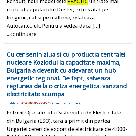
Renault, noul model este
PRACTIC
un frate mai
mare al popularului Duster, extins atat pe
lungime, cat si pe inaltime, relateaza
Autocar.co.uk. Pentru a vedea daca […]
...continuare.
Cu cer senin ziua si cu productia centralei
nucleare Kozlodui la capacitate maxima,
Bulgaria a devenit cu adevarat un hub
energetic regional. De fapt, salveaza
regiunea de la o criza energetica, vanzand
electricitate scumpa
publicat
2026-08-05 22:45:13
(
Ziarul-Financiar
)
Potrivit Operatorului Sistemului de Electricitate
din Bulgaria (ESO), tara a primit din partea
Ungariei cereri de export de electricitate de 4.000-