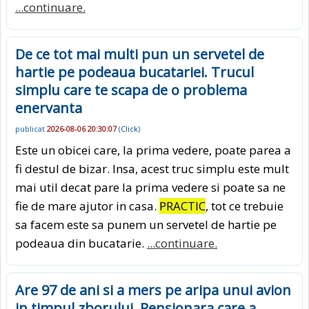
...continuare.
De ce tot mai multi pun un servetel de
hartie pe podeaua bucatariei. Trucul
simplu care te scapa de o problema
enervanta
publicat
2026-08-06 20:30:07
(
Click
)
Este un obicei care, la prima vedere, poate parea a
fi destul de bizar. Insa, acest truc simplu este mult
mai util decat pare la prima vedere si poate sa ne
fie de mare ajutor in casa.
PRACTIC
, tot ce trebuie
sa facem este sa punem un servetel de hartie pe
podeaua din bucatarie.
...continuare.
Are 97 de ani si a mers pe aripa unui avion
in timpul zborului. Pensionara care a