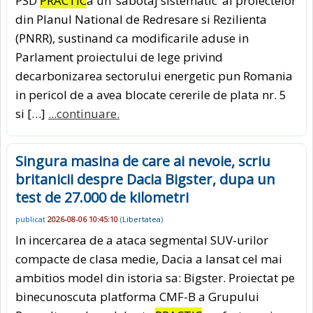
PSD
PRACTIC
a un ‘sabotaj sistematic’ al proiectelor
din Planul National de Redresare si Rezilienta
(PNRR), sustinand ca modificarile aduse in
Parlament proiectului de lege privind
decarbonizarea sectorului energetic pun Romania
in pericol de a avea blocate cererile de plata nr. 5
si […]
...continuare.
Singura masina de care ai nevoie, scriu
britanicii despre Dacia Bigster, dupa un
test de 27.000 de kilometri
publicat
2026-08-06 10:45:10
(
Libertatea
)
In incercarea de a ataca segmental SUV-urilor
compacte de clasa medie, Dacia a lansat cel mai
ambitios model din istoria sa: Bigster. Proiectat pe
binecunoscuta platforma CMF-B a Grupului