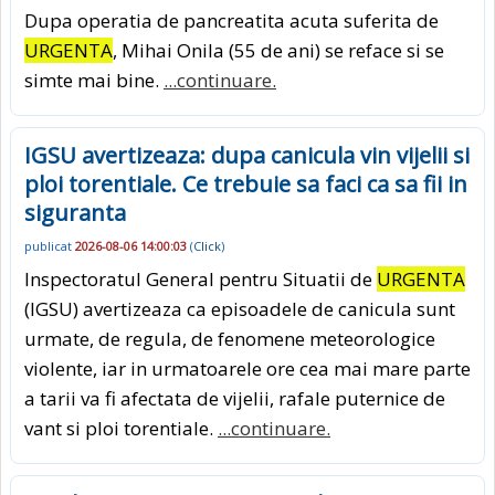
Dupa operatia de pancreatita acuta suferita de
URGENTA
, Mihai Onila (55 de ani) se reface si se
simte mai bine.
...continuare.
IGSU avertizeaza: dupa canicula vin vijelii si
ploi torentiale. Ce trebuie sa faci ca sa fii in
siguranta
publicat
2026-08-06 14:00:03
(
Click
)
Inspectoratul General pentru Situatii de
URGENTA
(IGSU) avertizeaza ca episoadele de canicula sunt
urmate, de regula, de fenomene meteorologice
violente, iar in urmatoarele ore cea mai mare parte
a tarii va fi afectata de vijelii, rafale puternice de
vant si ploi torentiale.
...continuare.