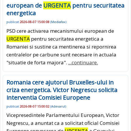
european de
URGENTA
pentru securitatea
energetica
publicat
2026-08-07 15:00:08
(
Mediafax
)
PSD cere activarea mecanismului european de
URGENTA
pentru securitatea energetica a
Romaniei si sustine ca mentinerea si repornirea
centralelor pe carbune sunt necesare in actuala
"situatie de forta majora".
...continuare.
Romania cere ajutorul Bruxelles-ului in
criza energetica. Victor Negrescu solicita
interventia Comisiei Europene
publicat
2026-08-07 15:00:02
(
Adevarul
)
Vicepresedintele Parlamentului European, Victor
Negrescu, a anuntat ca a solicitat oficial Comisiei
Europene convocarea de
URGENTA
a Grupului