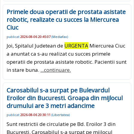
Primele doua operatii de prostata asistate
robotic, realizate cu succes la Miercurea
Ciuc
publicat
2026-08-06 20:45:07
(
Mediafax
)
Joi, Spitalul Judetean de
URGENTA
Miercurea Ciuc
a anuntat ca s-au realizat cu succes primele
operatii de prostata asistate robotic. Pacientii sunt
in stare buna.
...continuare.
Carosabilul s-a surpat pe Bulevardul
Eroilor din Bucuresti. Groapa din mijlocul
drumului are 3 metri adancime
publicat
2026-08-06 20:30:11
(
Libertatea
)
Sunt restrictii de circulatie pe Bd. Eroilor 3 din
Bucuresti. Carosabilul s-a surpat pe mijlocul