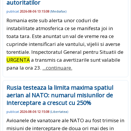
autoritatilor
publicat
2026-08-06 13:15:08
(
Mediafax
)
Romania este sub alerta unor coduri de
instabilitate atmosferica ce se manifesta joi in
toata tara. Este anuntat un val de vreme rea ce
cuprinde intensificari ale vantului, vijelii si averse
torentiale. Inspectoratul General pentru Situatii de
URGENTA
a transmis ca avertizarile sunt valabile
pana la ora 23.
...continuare.
Rusia testeaza la limita maxima spatiul
aerian al NATO: numarul misiunilor de
interceptare a crescut cu 250%
publicat
2026-08-06 12:15:08
(
Libertatea
)
Avioanele de vanatoare ale NATO au fost trimise in
misiuni de interceptare de doua ori mai des in