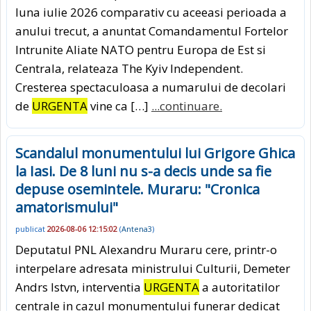
luna iulie 2026 comparativ cu aceeasi perioada a
anului trecut, a anuntat Comandamentul Fortelor
Intrunite Aliate NATO pentru Europa de Est si
Centrala, relateaza The Kyiv Independent.
Cresterea spectaculoasa a numarului de decolari
de
URGENTA
vine ca […]
...continuare.
Scandalul monumentului lui Grigore Ghica
la Iasi. De 8 luni nu s-a decis unde sa fie
depuse osemintele. Muraru: "Cronica
amatorismului"
publicat
2026-08-06 12:15:02
(
Antena3
)
Deputatul PNL Alexandru Muraru cere, printr-o
interpelare adresata ministrului Culturii, Demeter
Andrs Istvn, interventia
URGENTA
a autoritatilor
centrale in cazul monumentului funerar dedicat