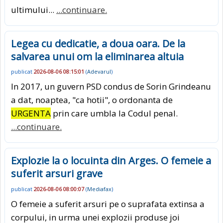
ultimului...
...continuare.
Legea cu dedicatie, a doua oara. De la
salvarea unui om la eliminarea altuia
publicat
2026-08-06 08:15:01
(
Adevarul
)
In 2017, un guvern PSD condus de Sorin Grindeanu
a dat, noaptea, "ca hotii", o ordonanta de
URGENTA
prin care umbla la Codul penal.
...continuare.
Explozie la o locuinta din Arges. O femeie a
suferit arsuri grave
publicat
2026-08-06 08:00:07
(
Mediafax
)
O femeie a suferit arsuri pe o suprafata extinsa a
corpului, in urma unei explozii produse joi