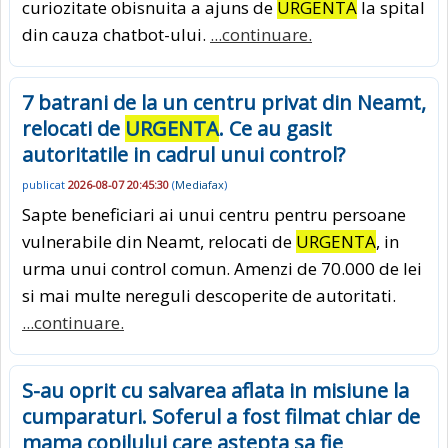
curiozitate obisnuita a ajuns de
URGENTA
la spital
din cauza chatbot-ului.
...continuare.
7 batrani de la un centru privat din Neamt,
relocati de
URGENTA
. Ce au gasit
autoritatile in cadrul unui control?
publicat
2026-08-07 20:45:30
(
Mediafax
)
Sapte beneficiari ai unui centru pentru persoane
vulnerabile din Neamt, relocati de
URGENTA
, in
urma unui control comun. Amenzi de 70.000 de lei
si mai multe nereguli descoperite de autoritati.
...continuare.
S-au oprit cu salvarea aflata in misiune la
cumparaturi. Soferul a fost filmat chiar de
mama copilului care astepta sa fie