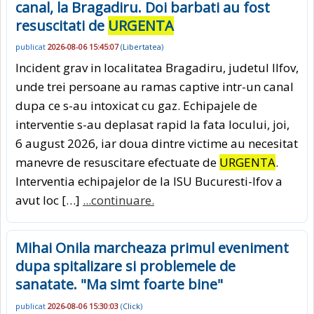
canal, la Bragadiru. Doi barbati au fost
resuscitati de
URGENTA
publicat
2026-08-06 15:45:07
(
Libertatea
)
Incident grav in localitatea Bragadiru, judetul Ilfov,
unde trei persoane au ramas captive intr-un canal
dupa ce s-au intoxicat cu gaz. Echipajele de
interventie s-au deplasat rapid la fata locului, joi,
6 august 2026, iar doua dintre victime au necesitat
manevre de resuscitare efectuate de
URGENTA
.
Interventia echipajelor de la ISU Bucuresti-lfov a
avut loc […]
...continuare.
Mihai Onila marcheaza primul eveniment
dupa spitalizare si problemele de
sanatate. "Ma simt foarte bine"
publicat
2026-08-06 15:30:03
(
Click
)