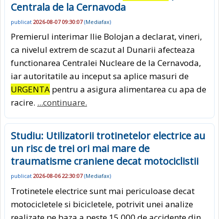
Centrala de la Cernavoda
publicat
2026-08-07 09:30:07
(
Mediafax
)
Premierul interimar Ilie Bolojan a declarat, vineri,
ca nivelul extrem de scazut al Dunarii afecteaza
functionarea Centralei Nucleare de la Cernavoda,
iar autoritatile au inceput sa aplice masuri de
URGENTA
pentru a asigura alimentarea cu apa de
racire.
...continuare.
Studiu: Utilizatorii trotinetelor electrice au
un risc de trei ori mai mare de
traumatisme craniene decat motociclistii
publicat
2026-08-06 22:30:07
(
Mediafax
)
Trotinetele electrice sunt mai periculoase decat
motocicletele si bicicletele, potrivit unei analize
realizate pe baza a peste 15.000 de accidente din