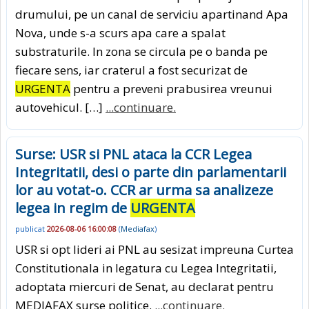
drumului, pe un canal de serviciu apartinand Apa
Nova, unde s-a scurs apa care a spalat
substraturile. In zona se circula pe o banda pe
fiecare sens, iar craterul a fost securizat de
URGENTA
pentru a preveni prabusirea vreunui
autovehicul. […]
...continuare.
Surse: USR si PNL ataca la CCR Legea
Integritatii, desi o parte din parlamentarii
lor au votat-o. CCR ar urma sa analizeze
legea in regim de
URGENTA
publicat
2026-08-06 16:00:08
(
Mediafax
)
USR si opt lideri ai PNL au sesizat impreuna Curtea
Constitutionala in legatura cu Legea Integritatii,
adoptata miercuri de Senat, au declarat pentru
MEDIAFAX surse politice.
...continuare.