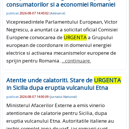
consumatorilor si a economiei Romaniei
publicat
2026-08-07 14:45:02
(
Adevarul
)
Vicepresedintele Parlamentului European, Victor
Negrescu, a anuntat ca a solicitat oficial Comisiei
Europene convocarea de
URGENTA
a Grupului
european de coordonare in domeniul energiei
electrice si activarea mecanismelor europene de
sprijin pentru Romania.
...continuare.
Atentie unde calatoriti. Stare de
URGENTA
in Sicilia dupa eruptia vulcanului Etna
publicat
2026-08-07 14:00:09
(
Jurnalul-National
)
Ministerul Afacerilor Externe a emis vinerio
atentionare de calatorie pentru Sicilia, dupa
eruptia vulcanului Etna. Autoritatile italiene au
inchis complet zona de varf, iar romanii sunt