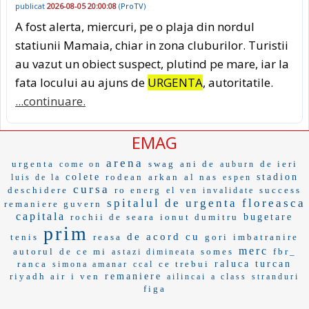
publicat
2026-08-05 20:00:08
(
ProTV
)
A fost alerta, miercuri, pe o plaja din nordul
statiunii Mamaia, chiar in zona cluburilor. Turistii
au vazut un obiect suspect, plutind pe mare, iar la
fata locului au ajuns de
URGENTA
, autoritatile.
...continuare.
EMAG
arena
urgenta
swag
ani de
de ieri
come on
auburn
colete
rodean
arkan
al nas
stadion
luis de la
espen
cursa
deschidere
ro energ
success
el ven
invalidate
spitalul de urgenta floreasca
remaniere guvern
capitala
rochii de seara
ionut dumitru
bugetare
prim
de acord cu
tenis
reasa
gori
imbatranire
merc
autorul
de ce mi
somes
fbr_
astazi dimineata
ranca
ce trebui
raluca turcan
simona amanar
ccal
riyadh air
i ven
remaniere
ailincai
a class
stranduri
figa