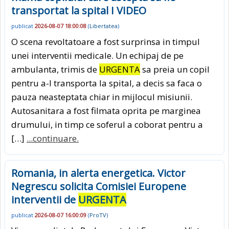
transportat la spital I VIDEO
publicat
2026-08-07 18:00:08
(
Libertatea
)
O scena revoltatoare a fost surprinsa in timpul
unei interventii medicale. Un echipaj de pe
ambulanta, trimis de
URGENTA
sa preia un copil
pentru a-l transporta la spital, a decis sa faca o
pauza neasteptata chiar in mijlocul misiunii.
Autosanitara a fost filmata oprita pe marginea
drumului, in timp ce soferul a coborat pentru a
[…]
...continuare.
Romania, in alerta energetica. Victor
Negrescu solicita Comisiei Europene
interventii de
URGENTA
publicat
2026-08-07 16:00:09
(
ProTV
)