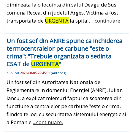
dimineata la o locuinta din satul Deagu de Sus,
comuna Recea, din judetul Arges. Victima a fost
transportata de
URGENTA
la spital.
...continuare.
Un fost sef din ANRE spune ca inchiderea
termocentralelor pe carbune "este o
crima": "Trebuie organizata o sedinta
CSAT de
URGENTA
"
publicat
2026-08-05 22:45:02
(
Antena3
)
Un fost sef din Autoritatea Nationala de
Reglementare in domeniul Energiei (ANRE), Iulian
Iancu, a explicat miercuri faptul ca scoaterea din
functiune a centralelor pe carbune "este o crima,
fiindca te joci cu securitatea sistemului energetic si
a Romanie
...continuare.