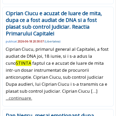
Ciprian Ciucu e acuzat de luare de mita,
dupa ce a fost audiat de DNA si a fost
plasat sub control judiciar. Reactia
Primarului Capitalei
publicat
2026-06-18 20:30:07
(
Libertatea
)
Ciprian Ciucu, primarul general al Capitalei, a fost
audiat de DNA joi, 18 iunie, si i s-a adus la
cuno
STINTA
faptul ca e acuzat de luare de mita
intr-un dosar instrumentat de procurorii
anticoruptie. Ciprian Ciucu, sub control judiciar
Dupa audieri, lui Ciprian Ciucu i s-a transmis ca e
plasat sub control judiciar. Ciprian Ciucu […]
...continuare.
Dan Negru, mesaj emotionant dupa