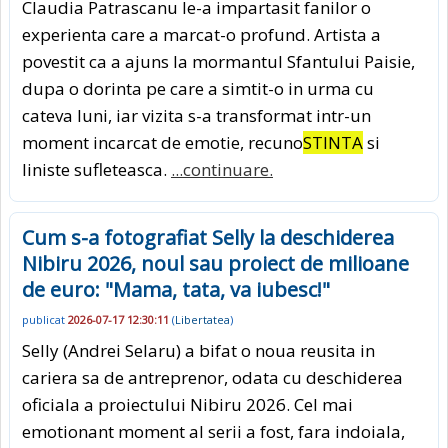
Claudia Patrascanu le-a impartasit fanilor o
experienta care a marcat-o profund. Artista a
povestit ca a ajuns la mormantul Sfantului Paisie,
dupa o dorinta pe care a simtit-o in urma cu
cateva luni, iar vizita s-a transformat intr-un
moment incarcat de emotie, recuno
STINTA
si
liniste sufleteasca.
...continuare.
Cum s-a fotografiat Selly la deschiderea
Nibiru 2026, noul sau proiect de milioane
de euro: "Mama, tata, va iubesc!"
publicat
2026-07-17 12:30:11
(
Libertatea
)
Selly (Andrei Selaru) a bifat o noua reusita in
cariera sa de antreprenor, odata cu deschiderea
oficiala a proiectului Nibiru 2026. Cel mai
emotionant moment al serii a fost, fara indoiala,