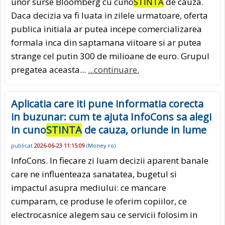
unor surse Bloomberg cu cuno
STINTA
de cauza.
Daca decizia va fi luata in zilele urmatoare, oferta
publica initiala ar putea incepe comercializarea
formala inca din saptamana viitoare si ar putea
strange cel putin 300 de milioane de euro. Grupul
pregatea aceasta...
...continuare.
Aplicatia care iti pune informatia corecta
in buzunar: cum te ajuta InfoCons sa alegi
in cuno
STINTA
de cauza, oriunde in lume
publicat
2026-06-23 11:15:09
(
Money.ro
)
InfoCons. In fiecare zi luam decizii aparent banale
care ne influenteaza sanatatea, bugetul si
impactul asupra mediului: ce mancare
cumparam, ce produse le oferim copiilor, ce
electrocasnice alegem sau ce servicii folosim in