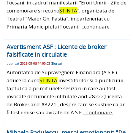
Focsani, in cadrul manifestarii "Eroii Unirii - Zile de
comemorare si recuno
STINTA
", organizata de
Teatrul "Maior Gh. Pastia", in parteneriat cu
Primaria Municipiului Focsani.
...continuare.
Avertisment ASF : Licente de broker
falsificate in circulatie
publicat
2026-08-05 14:00:03
(
Bursa
)
Autoritatea de Supraveghere Financiara (A.S.F.)
aduce la cuno
STINTA
investitorilor si a publicului
faptul ca a primit unele sesizari in care au fost
invocate documente intitulate and #8222;Licenta
de Broker and #8221;, despre care se sustine ca ar
fi fost emise sau avizate de A.S.F
...continuare.
Mihaela Radulescu, mesaj emotionant: "De