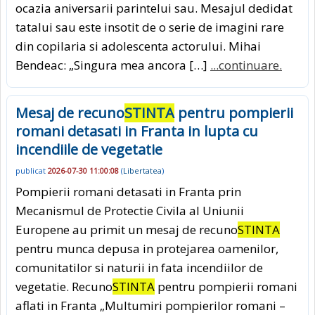
ocazia aniversarii parintelui sau. Mesajul dedidat
tatalui sau este insotit de o serie de imagini rare
din copilaria si adolescenta actorului. Mihai
Bendeac: „Singura mea ancora […]
...continuare.
Mesaj de recuno
STINTA
pentru pompierii
romani detasati in Franta in lupta cu
incendiile de vegetatie
publicat
2026-07-30 11:00:08
(
Libertatea
)
Pompierii romani detasati in Franta prin
Mecanismul de Protectie Civila al Uniunii
Europene au primit un mesaj de recuno
STINTA
pentru munca depusa in protejarea oamenilor,
comunitatilor si naturii in fata incendiilor de
vegetatie. Recuno
STINTA
pentru pompierii romani
aflati in Franta „Multumiri pompierilor romani –