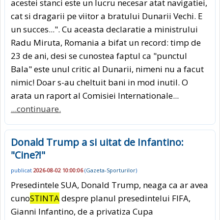
acestei stanci este un lucru necesar atat navigatiei,
cat si dragarii pe viitor a bratului Dunarii Vechi. E
un succes...". Cu aceasta declaratie a ministrului
Radu Miruta, Romania a bifat un record: timp de
23 de ani, desi se cunostea faptul ca "punctul
Bala" este unul critic al Dunarii, nimeni nu a facut
nimic! Doar s-au cheltuit bani in mod inutil. O
arata un raport al Comisiei Internationale...
...continuare.
Donald Trump a si uitat de Infantino:
"Cine?!"
publicat
2026-08-02 10:00:06
(
Gazeta-Sporturilor
)
Presedintele SUA, Donald Trump, neaga ca ar avea
cuno
STINTA
despre planul presedintelui FIFA,
Gianni Infantino, de a privatiza Cupa