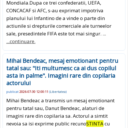
Mondiala.Dupa ce trei confederatii, UEFA,
CONCACAF si AFC, s-au exprimat impotriva
planului lui Infantino de a vinde o parte din
actiunile si drepturile comerciale ale turneelor
sale, presedintele FIFA este tot mai singur. ...
...continuare.
Mihai Bendeac, mesaj emotionant pentru
tatal sau: "Iti multumesc ca ai dus copilul
asta in palme". Imagini rare din copilaria
actorului
publicat
2026-07-30 12:00:11
(
Libertatea
)
Mihai Bendeac a transmis un mesaj emotionant
pentru tatal sau, Danut Bendeac, alaturi de
imagini rare din copilaria sa. Actorul a simtit
nevoia sa isi exprime public recuno
STINTA
cu