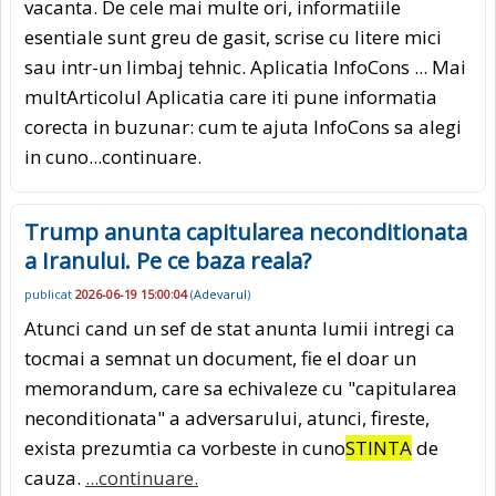
vacanta. De cele mai multe ori, informatiile
esentiale sunt greu de gasit, scrise cu litere mici
sau intr-un limbaj tehnic. Aplicatia InfoCons ... Mai
multArticolul Aplicatia care iti pune informatia
corecta in buzunar: cum te ajuta InfoCons sa alegi
in cuno
...continuare.
Trump anunta capitularea neconditionata
a Iranului. Pe ce baza reala?
publicat
2026-06-19 15:00:04
(
Adevarul
)
Atunci cand un sef de stat anunta lumii intregi ca
tocmai a semnat un document, fie el doar un
memorandum, care sa echivaleze cu "capitularea
neconditionata" a adversarului, atunci, fireste,
exista prezumtia ca vorbeste in cuno
STINTA
de
cauza.
...continuare.