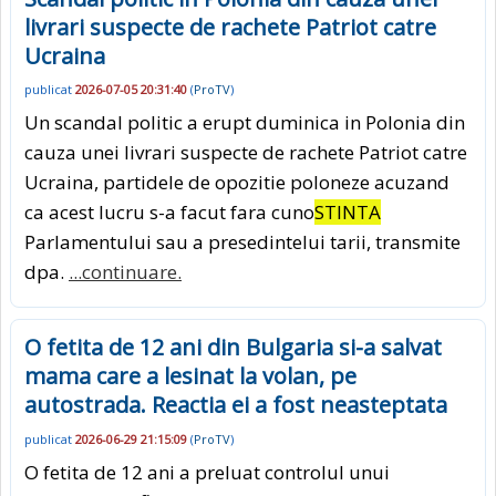
livrari suspecte de rachete Patriot catre
Ucraina
publicat
2026-07-05 20:31:40
(
ProTV
)
Un scandal politic a erupt duminica in Polonia din
cauza unei livrari suspecte de rachete Patriot catre
Ucraina, partidele de opozitie poloneze acuzand
ca acest lucru s-a facut fara cuno
STINTA
Parlamentului sau a presedintelui tarii, transmite
dpa.
...continuare.
O fetita de 12 ani din Bulgaria si-a salvat
mama care a lesinat la volan, pe
autostrada. Reactia ei a fost neasteptata
publicat
2026-06-29 21:15:09
(
ProTV
)
O fetita de 12 ani a preluat controlul unui