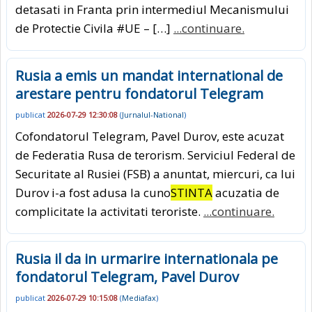
detasati in Franta prin intermediul Mecanismului
de Protectie Civila #UE – […]
...continuare.
Rusia a emis un mandat international de
arestare pentru fondatorul Telegram
publicat
2026-07-29 12:30:08
(
Jurnalul-National
)
Cofondatorul Telegram, Pavel Durov, este acuzat
de Federatia Rusa de terorism. Serviciul Federal de
Securitate al Rusiei (FSB) a anuntat, miercuri, ca lui
Durov i-a fost adusa la cuno
STINTA
acuzatia de
complicitate la activitati teroriste.
...continuare.
Rusia il da in urmarire internationala pe
fondatorul Telegram, Pavel Durov
publicat
2026-07-29 10:15:08
(
Mediafax
)