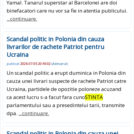
Yamal. Tanarul superstar al Barcelonei are doi
binefacatori care nu vor sa fie in atentia publicului.
...continuare.
Scandal politic in Polonia din cauza
livrarilor de rachete Patriot pentru
Ucraina
publicat
2026-07-05 20:45:02
(
Adevarul
)
Un scandal politic a erupt duminica in Polonia din
cauza unei livrari suspecte de rachete Patriot catre
Ucraina, partidele de opozitie poloneze acuzand
ca acest lucru s-a facut fara cuno
STINTA
parlamentului sau a presedintelui tarii, transmite
dpa.
...continuare.
Scandal politic in Polonia din cauza unei