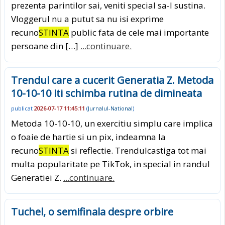
prezenta parintilor sai, veniti special sa-l sustina.
Vloggerul nu a putut sa nu isi exprime
recuno
STINTA
public fata de cele mai importante
persoane din […]
...continuare.
Trendul care a cucerit Generatia Z. Metoda
10-10-10 iti schimba rutina de dimineata
publicat
2026-07-17 11:45:11
(
Jurnalul-National
)
Metoda 10-10-10, un exercitiu simplu care implica
o foaie de hartie si un pix, indeamna la
recuno
STINTA
si reflectie. Trendulcastiga tot mai
multa popularitate pe TikTok, in special in randul
Generatiei Z.
...continuare.
Tuchel, o semifinala despre orbire