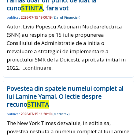
ramas doar un punct de luat la
cuno
STINTA
, fara vot
publicat
2026-07-15 19:00:19
(
Ziarul-Financiar
)
Autor: Liviu Popescu Actionarii Nuclearelectrica
(SNN) au respins pe 15 iulie propunerea
Consiliului de Administratie de a initia o
reevaluare a strategiei de implementare a
proiectului SMR de la Doicesti, aprobata initial in
2022.
...continuare.
Povestea din spatele numelui complet al
lui Lamine Yamal. O lectie despre
recuno
STINTA
publicat
2026-07-15 11:30:10
(
Mediafax
)
The New York Times dezvaluie, in editia sa,
povestea nestiuta a numelui complet al lui Lamine