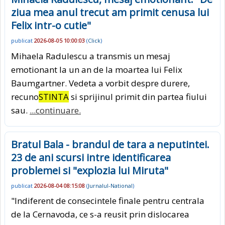
ziua mea anul trecut am primit cenusa lui
Felix intr-o cutie"
publicat
2026-08-05 10:00:03
(
Click
)
Mihaela Radulescu a transmis un mesaj
emotionant la un an de la moartea lui Felix
Baumgartner. Vedeta a vorbit despre durere,
recuno
STINTA
si sprijinul primit din partea fiului
sau.
...continuare.
Bratul Bala - brandul de tara a neputintei.
23 de ani scursi intre identificarea
problemei si "explozia lui Miruta"
publicat
2026-08-04 08:15:08
(
Jurnalul-National
)
"Indiferent de consecintele finale pentru centrala
de la Cernavoda, ce s-a reusit prin dislocarea