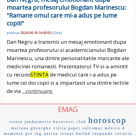
moartea profesorului Bogdan Marinescu:
"Ramane omul care mi-a adus pe lume
copiii"
publicat
2026-06-18 14:45:03
(
Click
)
Dan Negru a transmis un mesaj emotionant dupa
moartea profesorului si academicianului Bogdan
Marinescu, una dintre personalitatile marcante ale
medicinei romanesti. Prezentatorul TV si-a amintit
cu recuno
STINTA
de medicul care i-a adus pe
lume cei doi copii si a impartasit una dintre lectiile
de via
...continuare.
EMAG
horoscop
stinta
jandarmeria bucuresti
club
mariana gheorghe
vizita papei
salvamar
méxico d
momente
pre ing
antren
iernut
barlad
raspunde
covaciu