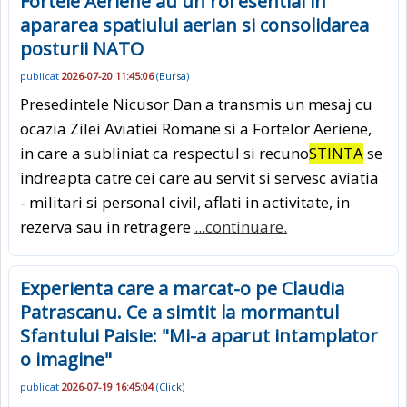
Fortele Aeriene au un rol esential in
apararea spatiului aerian si consolidarea
posturii NATO
publicat
2026-07-20 11:45:06
(
Bursa
)
Presedintele Nicusor Dan a transmis un mesaj cu
ocazia Zilei Aviatiei Romane si a Fortelor Aeriene,
in care a subliniat ca respectul si recuno
STINTA
se
indreapta catre cei care au servit si servesc aviatia
- militari si personal civil, aflati in activitate, in
rezerva sau in retragere
...continuare.
Experienta care a marcat-o pe Claudia
Patrascanu. Ce a simtit la mormantul
Sfantului Paisie: "Mi-a aparut intamplator
o imagine"
publicat
2026-07-19 16:45:04
(
Click
)