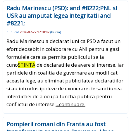
Radu Marinescu (PSD): and #8222;PNL si
USR au amputat legea integritatii and
#8221;
publicat
2026-07-27 17:30:02
(
Bursa
)
Radu Marinescu a declarat luni ca PSD a facut un
efort deosebit in colaborare cu ANI pentru a gasi
formulele care sa permita publicului sa ia
cuno
STINTA
de declaratiile de avere si interese, iar
partidele din coalitia de guvernare au modificat
aceasta lege, au eliminat publicitatea declaratiilor
si au introdus ipoteze de exonerare de sanctiunea
interdictiei de a ocupa functia publica pentru
conflictul de interese
...continuare.
Pompierii romani din Franta au fost