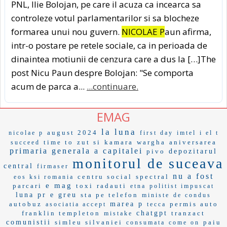
PNL, Ilie Bolojan, pe care il acuza ca incearca sa
controleze votul parlamentarilor si sa blocheze
formarea unui nou guvern.
NICOLAE P
aun afirma,
intr-o postare pe retele sociale, ca in perioada de
dinaintea motiunii de cenzura care a dus la […]The
post Nicu Paun despre Bolojan: "Se comporta
acum de parca a...
...continuare.
EMAG
la luna
august 2024
nicolae p
first day
imtel
i el t
time to
zut si
kamara
wargha
aniversarea
succeed
primaria generala a capitalei
pivo
depozitarul
monitorul de suceava
central
firmaser
nu a fost
centru social
spectral
eos ksi romania
e mag
parcari
toxi
radauti
etna
politist impuscat
luna pr
e greu
sta pe telefon
ministe
de condus
autobuz
marea p
permis auto
asociatia accept
tecca
franklin templeton
chatgpt
tranzact
mistake
comunistii
simleu silvaniei
paiu
consumata
come on