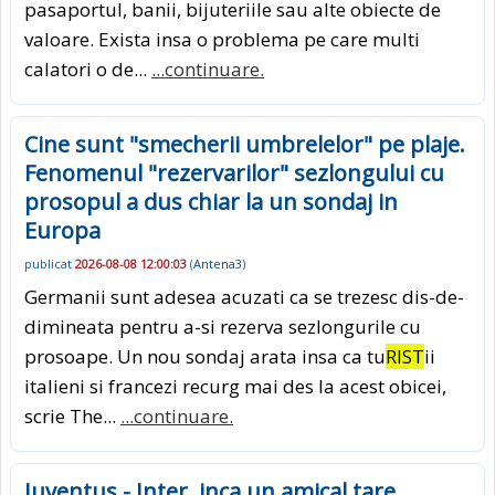
pasaportul, banii, bijuteriile sau alte obiecte de
valoare. Exista insa o problema pe care multi
calatori o de...
...continuare.
Cine sunt "smecherii umbrelelor" pe plaje.
Fenomenul "rezervarilor" sezlongului cu
prosopul a dus chiar la un sondaj in
Europa
publicat
2026-08-08 12:00:03
(
Antena3
)
Germanii sunt adesea acuzati ca se trezesc dis-de-
dimineata pentru a-si rezerva sezlongurile cu
prosoape. Un nou sondaj arata insa ca tu
RIST
ii
italieni si francezi recurg mai des la acest obicei,
scrie The...
...continuare.
Juventus - Inter, inca un amical tare