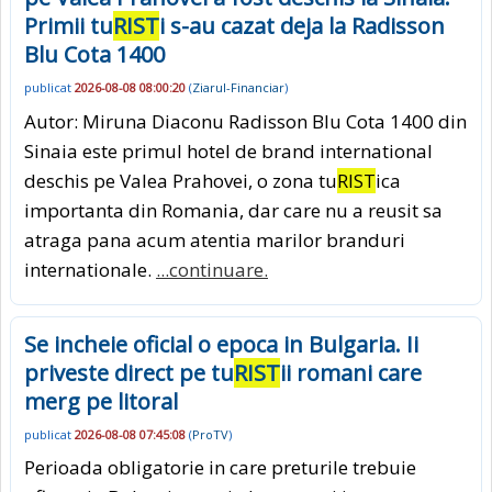
Primii tu
RIST
i s-au cazat deja la Radisson
Blu Cota 1400
publicat
2026-08-08 08:00:20
(
Ziarul-Financiar
)
Autor: Miruna Diaconu Radisson Blu Cota 1400 din
Sinaia este primul hotel de brand international
deschis pe Valea Prahovei, o zona tu
RIST
ica
importanta din Romania, dar care nu a reusit sa
atraga pana acum atentia marilor branduri
internationale.
...continuare.
Se incheie oficial o epoca in Bulgaria. Ii
priveste direct pe tu
RIST
ii romani care
merg pe litoral
publicat
2026-08-08 07:45:08
(
ProTV
)
Perioada obligatorie in care preturile trebuie