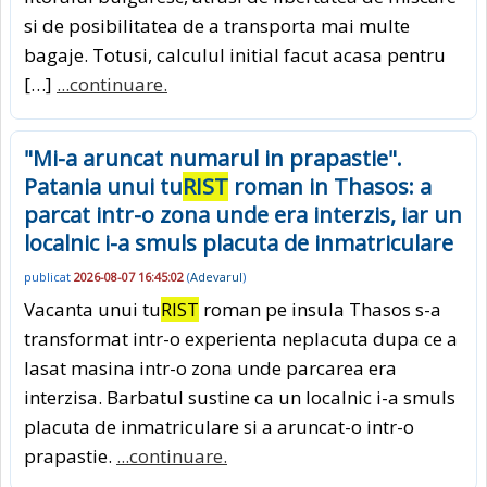
si de posibilitatea de a transporta mai multe
bagaje. Totusi, calculul initial facut acasa pentru
[…]
...continuare.
"Mi-a aruncat numarul in prapastie".
Patania unui tu
RIST
roman in Thasos: a
parcat intr-o zona unde era interzis, iar un
localnic i-a smuls placuta de inmatriculare
publicat
2026-08-07 16:45:02
(
Adevarul
)
Vacanta unui tu
RIST
roman pe insula Thasos s-a
transformat intr-o experienta neplacuta dupa ce a
lasat masina intr-o zona unde parcarea era
interzisa. Barbatul sustine ca un localnic i-a smuls
placuta de inmatriculare si a aruncat-o intr-o
prapastie.
...continuare.