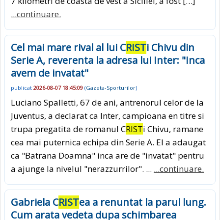
7 kilometri de coasta de vest a Siciliei, a fost […]
...continuare.
Cel mai mare rival al lui C
RIST
i Chivu din
Serie A, reverenta la adresa lui Inter: "Inca
avem de invatat"
publicat
2026-08-07 18:45:09
(
Gazeta-Sporturilor
)
Luciano Spalletti, 67 de ani, antrenorul celor de la
Juventus, a declarat ca Inter, campioana en titre si
trupa pregatita de romanul C
RIST
i Chivu, ramane
cea mai puternica echipa din Serie A. El a adaugat
ca "Batrana Doamna" inca are de "invatat" pentru
a ajunge la nivelul "nerazzurrilor". ...
...continuare.
Gabriela C
RIST
ea a renuntat la parul lung.
Cum arata vedeta dupa schimbarea