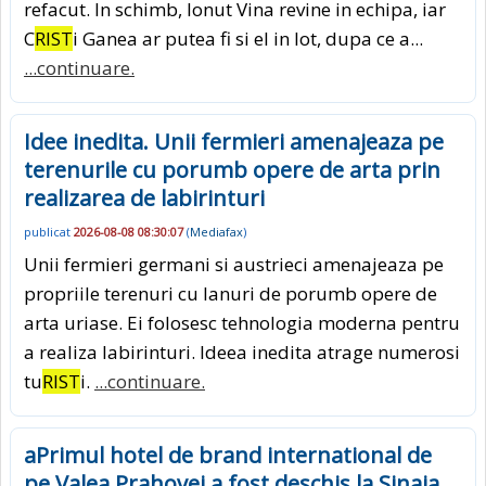
refacut. In schimb, Ionut Vina revine in echipa, iar
C
RIST
i Ganea ar putea fi si el in lot, dupa ce a...
...continuare.
Idee inedita. Unii fermieri amenajeaza pe
terenurile cu porumb opere de arta prin
realizarea de labirinturi
publicat
2026-08-08 08:30:07
(
Mediafax
)
Unii fermieri germani si austrieci amenajeaza pe
propriile terenuri cu lanuri de porumb opere de
arta uriase. Ei folosesc tehnologia moderna pentru
a realiza labirinturi. Ideea inedita atrage numerosi
tu
RIST
i.
...continuare.
aPrimul hotel de brand international de
pe Valea Prahovei a fost deschis la Sinaia.