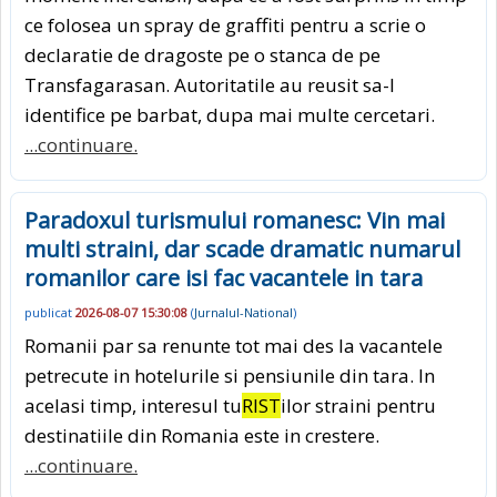
ce folosea un spray de graffiti pentru a scrie o
declaratie de dragoste pe o stanca de pe
Transfagarasan. Autoritatile au reusit sa-l
identifice pe barbat, dupa mai multe cercetari.
...continuare.
Paradoxul turismului romanesc: Vin mai
multi straini, dar scade dramatic numarul
romanilor care isi fac vacantele in tara
publicat
2026-08-07 15:30:08
(
Jurnalul-National
)
Romanii par sa renunte tot mai des la vacantele
petrecute in hotelurile si pensiunile din tara. In
acelasi timp, interesul tu
RIST
ilor straini pentru
destinatiile din Romania este in crestere.
...continuare.