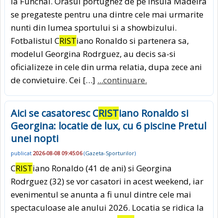
la Funchal. Orasul portughez de pe insula Madeira
se pregateste pentru una dintre cele mai urmarite
nunti din lumea sportului si a showbizului.
Fotbalistul C
RIST
iano Ronaldo si partenera sa,
modelul Georgina Rodrguez, au decis sa-si
oficializeze in cele din urma relatia, dupa zece ani
de convietuire. Cei […]
...continuare.
Aici se casatoresc C
RIST
iano Ronaldo si
Georgina: locatie de lux, cu 6 piscine Pretul
unei nopti
publicat
2026-08-08 09:45:06
(
Gazeta-Sporturilor
)
C
RIST
iano Ronaldo (41 de ani) si Georgina
Rodrguez (32) se vor casatori in acest weekend, iar
evenimentul se anunta a fi unul dintre cele mai
spectaculoase ale anului 2026. Locatia se ridica la