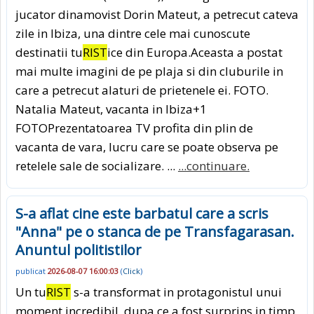
jucator dinamovist Dorin Mateut, a petrecut cateva
zile in Ibiza, una dintre cele mai cunoscute
destinatii tu
RIST
ice din Europa.Aceasta a postat
mai multe imagini de pe plaja si din cluburile in
care a petrecut alaturi de prietenele ei. FOTO.
Natalia Mateut, vacanta in Ibiza+1
FOTOPrezentatoarea TV profita din plin de
vacanta de vara, lucru care se poate observa pe
retelele sale de socializare. ...
...continuare.
S-a aflat cine este barbatul care a scris
"Anna" pe o stanca de pe Transfagarasan.
Anuntul politistilor
publicat
2026-08-07 16:00:03
(
Click
)
Un tu
RIST
s-a transformat in protagonistul unui
moment incredibil, dupa ce a fost surprins in timp