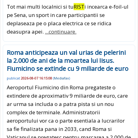
Tot mai multi localnici si tu
RIST
i incearca e-foil-ul
pe Sena, un sport in care participantii se
deplaseaza pe o placa electrica ce se ridica
deasupra apei.
...continuare.
Roma anticipeaza un val urias de pelerini
la 2.000 de ani de la moartea lui Iisus.
Fiumicino se extinde cu 9 miliarde de euro
publicat
2026-08-07 16:15:08
(
Mediafax
)
Aeroportul Fiumicino din Roma pregateste o
extindere de aproximativ 9 miliarde de euro, care
ar urma sa includa o a patra pista si un nou
complex de terminale. Administratorii
aeroportului vor ca o parte esentiala a lucrarilor
sa fie finalizata pana in 2033, cand Roma si
Vaticanul se pregatesc pentru marcarea a 2.000 de