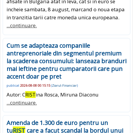
afisate in Bulgaria atat in leva, cat si in euro se
incheie sambata, 8 august, marcand o noua etapa
in tranzitia tarii catre moneda unica europeana.
...continuare.
Cum se adapteaza companiile
antreprenoriale din segmentul premium
la scaderea consumului: lanseaza branduri
mai ieftine pentru cumparatorii care pun
accent doar pe pret
publicat
2026-08-08 00:15:15
(
Ziarul-Financiar
)
Autor: C
RIST
ina Rosca, Miruna Diaconu
...continuare.
Amenda de 1.300 de euro pentru un
tu
RIST
care a facut scandal la bordul unui