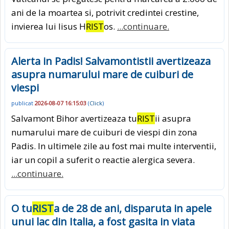
ani de la moartea si, potrivit credintei crestine,
invierea lui Iisus H
RIST
os.
...continuare.
Alerta in Padis! Salvamontistii avertizeaza
asupra numarului mare de cuiburi de
viespi
publicat
2026-08-07 16:15:03
(
Click
)
Salvamont Bihor avertizeaza tu
RIST
ii asupra
numarului mare de cuiburi de viespi din zona
Padis. In ultimele zile au fost mai multe interventii,
iar un copil a suferit o reactie alergica severa.
...continuare.
O tu
RIST
a de 28 de ani, disparuta in apele
unui lac din Italia, a fost gasita in viata