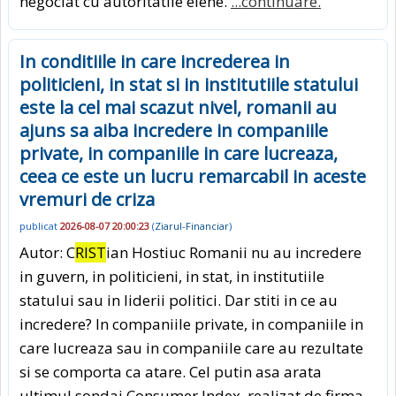
negociat cu autoritatile elene.
...continuare.
In conditiile in care increderea in
politicieni, in stat si in institutiile statului
este la cel mai scazut nivel, romanii au
ajuns sa aiba incredere in companiile
private, in companiile in care lucreaza,
ceea ce este un lucru remarcabil in aceste
vremuri de criza
publicat
2026-08-07 20:00:23
(
Ziarul-Financiar
)
Autor: C
RIST
ian Hostiuc Romanii nu au incredere
in guvern, in politicieni, in stat, in institutiile
statului sau in liderii politici. Dar stiti in ce au
incredere? In companiile private, in companiile in
care lucreaza sau in companiile care au rezultate
si se comporta ca atare. Cel putin asa arata
ultimul sondaj Consumer Index, realizat de firma