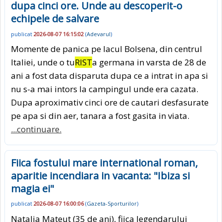
dupa cinci ore. Unde au descoperit-o
echipele de salvare
publicat
2026-08-07 16:15:02
(
Adevarul
)
Momente de panica pe lacul Bolsena, din centrul
Italiei, unde o tu
RIST
a germana in varsta de 28 de
ani a fost data disparuta dupa ce a intrat in apa si
nu s-a mai intors la campingul unde era cazata.
Dupa aproximativ cinci ore de cautari desfasurate
pe apa si din aer, tanara a fost gasita in viata.
...continuare.
Fiica fostului mare international roman,
aparitie incendiara in vacanta: "Ibiza si
magia ei"
publicat
2026-08-07 16:00:06
(
Gazeta-Sporturilor
)
Natalia Mateut (35 de ani), fiica legendarului