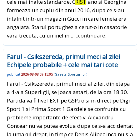
cele mai inalte standarde. C
RIST
iano si Georgina
formeaza un cuplu din anul 2016, dupa ce s-au
intalnit intr-un magazin Gucci in care femeia era
angajata. Starul portughez a cerut-o in casatorie
vara trecuta, cu un inel in...
...continuare.
Farul - Csikszereda, primul meci al zilei
Echipele probabile + cele mai tari cote
publicat
2026-08-08 09:15:05
(
Gazeta-Sporturilor
)
Farul - Csikszereda, primul meci al zilei, din etapa
a 4-a a Superligii, se joaca astazi, de la ora 18:30.
Partida va fi liveTEXT pe GSP.ro si in direct pe Digi
Sport 1 si Prima Sport 1.Gazdele se confrunta cu
probleme importante de efectiv. Alexandru
Goncear nu va putea evolua dupa ce s-a accidentat
la umarul drept, in timp ce Denis Alibec inca nu s-a