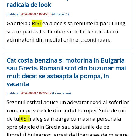
radicala de look
publicat
2026-08-07 18:45:05
(
Antena-1
)
Gabriela C
RIST
ea a decis sa renunte la parul lung
si a impartasit schimbarea de look radicala cu
admiratorii din mediul online.
...continuare.
Cat costa benzina si motorina in Bulgaria
sau Grecia. Romanii scot din buzunar mai
mult decat se asteapta la pompa, in
vacanta
publicat
2026-08-07 18:15:07
(
Libertatea
)
Sezonul estival aduce un adevarat exod al soferilor
romani pe soselele din sudul Europei. Sute de mii
de tu
RIST
i aleg sa mearga cu masina personala
spre plajele din Grecia sau statiunile de pe
litoralul bulgaresc, atrasi de libertatea de miscare