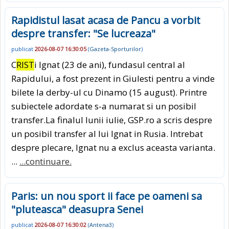
Rapidistul lasat acasa de Pancu a vorbit
despre transfer: "Se lucreaza"
publicat
2026-08-07 16:30:05
(
Gazeta-Sporturilor
)
C
RIST
i Ignat (23 de ani), fundasul central al
Rapidului, a fost prezent in Giulesti pentru a vinde
bilete la derby-ul cu Dinamo (15 august). Printre
subiectele adordate s-a numarat si un posibil
transfer.La finalul lunii iulie, GSP.ro a scris despre
un posibil transfer al lui Ignat in Rusia. Intrebat
despre plecare, Ignat nu a exclus aceasta varianta.
...
...continuare.
Paris: un nou sport ii face pe oameni sa
"pluteasca" deasupra Senei
publicat
2026-08-07 16:30:02
(
Antena3
)