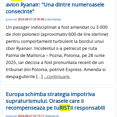
avion Ryanair: "Una dintre numeroasele
consecinte"
publicat
2026-08-07 23:30:08
(
Libertatea
)
Un pasager indisciplinat a fost amendat cu 3.000
de zloti polonezi (aproximativ 600 de lire sterline)
pentru comportament turbulent la bordul unui
zbor Ryanair. Incidentul s-a petrecut pe ruta
Palma de Mallorca – Pozna, Polonia, pe 28 iunie
2025, iar decizia a fost pronuntata recent de un
tribunal din Polonia, potrivit Express. Amenda si
despagubirile […]
...continuare.
Europa schimba strategia impotriva
supraturismului. Orasele care ii
recompenseaza pe tu
RIST
ii responsabili
publicat
2026-08-07 22:15:11
(
Adevarul
)