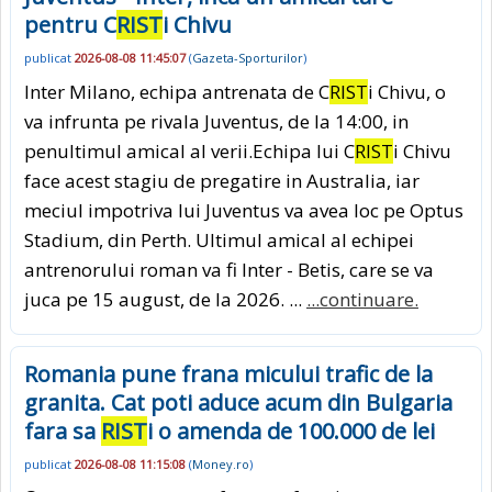
pentru C
RIST
i Chivu
publicat
2026-08-08 11:45:07
(
Gazeta-Sporturilor
)
Inter Milano, echipa antrenata de C
RIST
i Chivu, o
va infrunta pe rivala Juventus, de la 14:00, in
penultimul amical al verii.Echipa lui C
RIST
i Chivu
face acest stagiu de pregatire in Australia, iar
meciul impotriva lui Juventus va avea loc pe Optus
Stadium, din Perth. Ultimul amical al echipei
antrenorului roman va fi Inter - Betis, care se va
juca pe 15 august, de la 2026. ...
...continuare.
Romania pune frana micului trafic de la
granita. Cat poti aduce acum din Bulgaria
fara sa
RIST
i o amenda de 100.000 de lei
publicat
2026-08-08 11:15:08
(
Money.ro
)