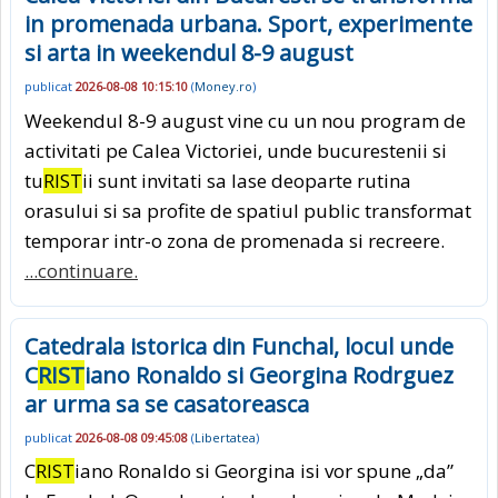
in promenada urbana. Sport, experimente
si arta in weekendul 8-9 august
publicat
2026-08-08 10:15:10
(
Money.ro
)
Weekendul 8-9 august vine cu un nou program de
activitati pe Calea Victoriei, unde bucurestenii si
tu
RIST
ii sunt invitati sa lase deoparte rutina
orasului si sa profite de spatiul public transformat
temporar intr-o zona de promenada si recreere.
...continuare.
Catedrala istorica din Funchal, locul unde
C
RIST
iano Ronaldo si Georgina Rodrguez
ar urma sa se casatoreasca
publicat
2026-08-08 09:45:08
(
Libertatea
)
C
RIST
iano Ronaldo si Georgina isi vor spune „da”