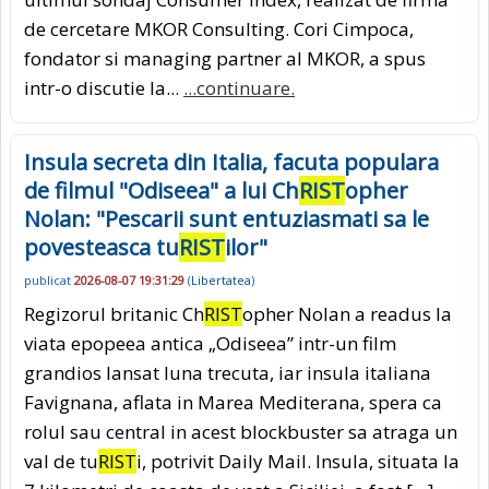
de cercetare MKOR Consulting. Cori Cimpoca,
fondator si managing partner al MKOR, a spus
intr-o discutie la...
...continuare.
Insula secreta din Italia, facuta populara
de filmul "Odiseea" a lui Ch
RIST
opher
Nolan: "Pescarii sunt entuziasmati sa le
povesteasca tu
RIST
ilor"
publicat
2026-08-07 19:31:29
(
Libertatea
)
Regizorul britanic Ch
RIST
opher Nolan a readus la
viata epopeea antica „Odiseea” intr-un film
grandios lansat luna trecuta, iar insula italiana
Favignana, aflata in Marea Mediterana, spera ca
rolul sau central in acest blockbuster sa atraga un
val de tu
RIST
i, potrivit Daily Mail. Insula, situata la