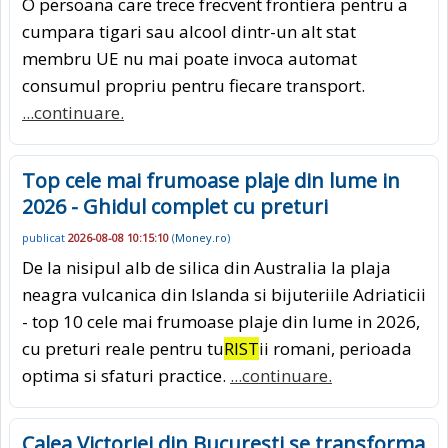
O persoana care trece frecvent frontiera pentru a
cumpara tigari sau alcool dintr-un alt stat
membru UE nu mai poate invoca automat
consumul propriu pentru fiecare transport.
...continuare.
Top cele mai frumoase plaje din lume in
2026 - Ghidul complet cu preturi
publicat
2026-08-08 10:15:10
(
Money.ro
)
De la nisipul alb de silica din Australia la plaja
neagra vulcanica din Islanda si bijuteriile Adriaticii
- top 10 cele mai frumoase plaje din lume in 2026,
cu preturi reale pentru tu
RIST
ii romani, perioada
optima si sfaturi practice.
...continuare.
Calea Victoriei din Bucuresti se transforma