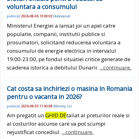
voluntara a consumului
publicat
2026-08-06 13:00:02
(
Adevarul
)
Ministerul Energiei a lansat joi un apel catre
populatie, companii, institutii publice si
prosumatori, solicitand reducerea voluntara a
consumului de energie electrica in intervalul
19:00-23:00, pe fondul situatiei critice generate de
scaderea istorica a debitului Dunarii.
...continuare.
Cat costa sa inchiriezi o masina in Romania
pentru o vacanta in 2026?
publicat
2026-08-05 11:00:08
(
Money.ro
)
Am pregatit un
GHID DE
taliat al preturilor reale si
al costurilor ascunse care va pot scumpi
nejustificat concediul.
...continuare.