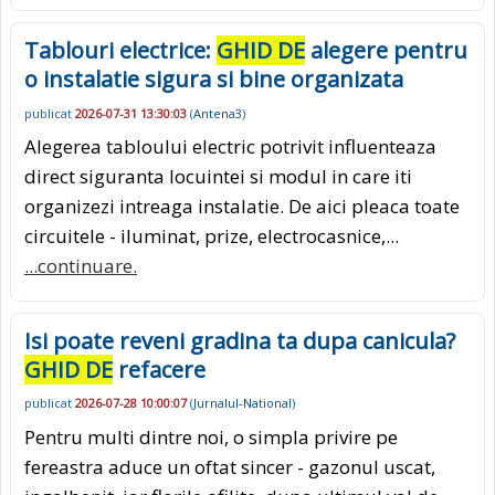
Tablouri electrice:
GHID DE
alegere pentru
o instalatie sigura si bine organizata
publicat
2026-07-31 13:30:03
(
Antena3
)
Alegerea tabloului electric potrivit influenteaza
direct siguranta locuintei si modul in care iti
organizezi intreaga instalatie. De aici pleaca toate
circuitele - iluminat, prize, electrocasnice,...
...continuare.
Isi poate reveni gradina ta dupa canicula?
GHID DE
refacere
publicat
2026-07-28 10:00:07
(
Jurnalul-National
)
Pentru multi dintre noi, o simpla privire pe
fereastra aduce un oftat sincer - gazonul uscat,