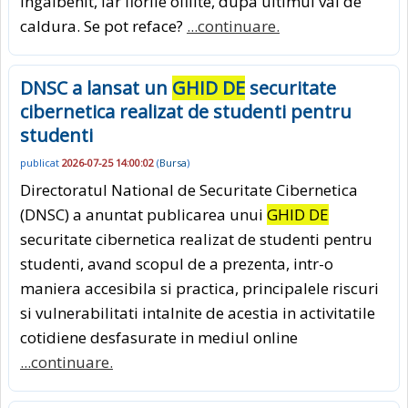
ingalbenit, iar florile ofilite, dupa ultimul val de
caldura. Se pot reface?
...continuare.
DNSC a lansat un
GHID DE
securitate
cibernetica realizat de studenti pentru
studenti
publicat
2026-07-25 14:00:02
(
Bursa
)
Directoratul National de Securitate Cibernetica
(DNSC) a anuntat publicarea unui
GHID DE
securitate cibernetica realizat de studenti pentru
studenti, avand scopul de a prezenta, intr-o
maniera accesibila si practica, principalele riscuri
si vulnerabilitati intalnite de acestia in activitatile
cotidiene desfasurate in mediul online
...continuare.