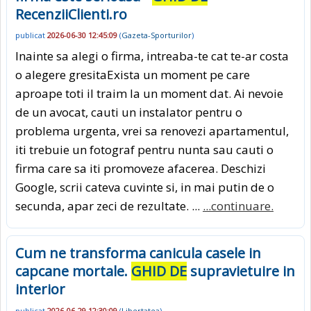
RecenziiClienti.ro
publicat
2026-06-30 12:45:09
(
Gazeta-Sporturilor
)
Inainte sa alegi o firma, intreaba-te cat te-ar costa
o alegere gresitaExista un moment pe care
aproape toti il traim la un moment dat. Ai nevoie
de un avocat, cauti un instalator pentru o
problema urgenta, vrei sa renovezi apartamentul,
iti trebuie un fotograf pentru nunta sau cauti o
firma care sa iti promoveze afacerea. Deschizi
Google, scrii cateva cuvinte si, in mai putin de o
secunda, apar zeci de rezultate. ...
...continuare.
Cum ne transforma canicula casele in
capcane mortale.
GHID DE
supravietuire in
interior
publicat
2026-06-29 12:30:09
(
Libertatea
)