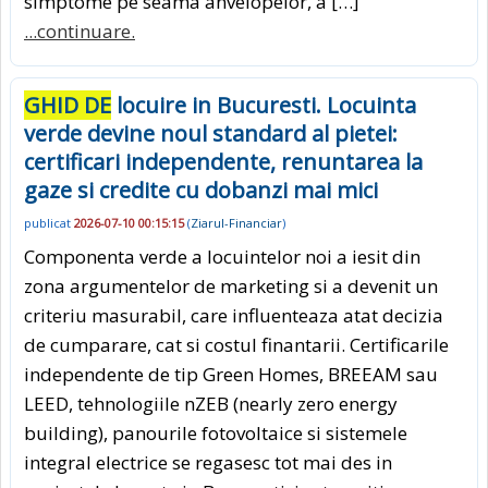
simptome pe seama anvelopelor, a […]
...continuare.
GHID DE
locuire in Bucuresti. Locuinta
verde devine noul standard al pietei:
certificari independente, renuntarea la
gaze si credite cu dobanzi mai mici
publicat
2026-07-10 00:15:15
(
Ziarul-Financiar
)
Componenta verde a locuintelor noi a iesit din
zona argumentelor de marketing si a devenit un
criteriu masurabil, care influenteaza atat decizia
de cumparare, cat si costul finantarii. Certificarile
independente de tip Green Homes, BREEAM sau
LEED, tehnologiile nZEB (nearly zero energy
building), panourile fotovoltaice si sistemele
integral electrice se regasesc tot mai des in