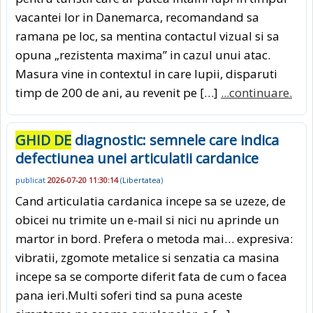
vacantei lor in Danemarca, recomandand sa
ramana pe loc, sa mentina contactul vizual si sa
opuna „rezistenta maxima” in cazul unui atac.
Masura vine in contextul in care lupii, disparuti
timp de 200 de ani, au revenit pe […]
...continuare.
GHID DE
diagnostic: semnele care indica
defectiunea unei articulatii cardanice
publicat
2026-07-20 11:30:14
(
Libertatea
)
Cand articulatia cardanica incepe sa se uzeze, de
obicei nu trimite un e-mail si nici nu aprinde un
martor in bord. Prefera o metoda mai… expresiva:
vibratii, zgomote metalice si senzatia ca masina
incepe sa se comporte diferit fata de cum o facea
pana ieri.Multi soferi tind sa puna aceste