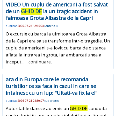
VIDEO Un cuplu de americani a fost salvat
de un
GHID DE
la un tragic accident in
faimoasa Grota Albastra de la Capri
publicat
2026-07-24 12:15:03
(
Antena3
)
O excursie cu barca la uimitoarea Grota Albastra
de la Capri era sa se transforme intr-o tragedie. Un
cuplu de americani s-a lovit cu barca de o stanca
aflata la intrarea in grota, iar ambarcatiunea a
inceput...
...continuare.
ara din Europa care le recomanda
turistilor ce sa faca in cazul in care se
intalnesc cu un lup: "Uitati-va fix la el"
publicat
2026-07-21 21:30:07
(
Libertatea
)
Autoritatile daneze au emis un
GHID DE
conduita
pentru turistii care ar putea intalni lupi in timpul