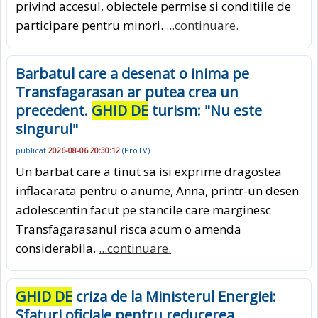
privind accesul, obiectele permise si conditiile de
participare pentru minori.
...continuare.
Barbatul care a desenat o inima pe
Transfagarasan ar putea crea un
precedent.
GHID DE
turism: "Nu este
singurul"
publicat
2026-08-06 20:30:12
(
ProTV
)
Un barbat care a tinut sa isi exprime dragostea
inflacarata pentru o anume, Anna, printr-un desen
adolescentin facut pe stancile care marginesc
Transfagarasanul risca acum o amenda
considerabila.
...continuare.
GHID DE
criza de la Ministerul Energiei:
Sfaturi oficiale pentru reducerea