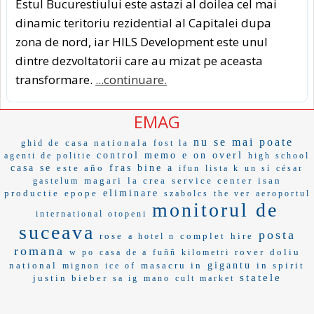
Estul Bucurestiului este astazi al doilea cel mai
dinamic teritoriu rezidential al Capitalei dupa
zona de nord, iar HILS Development este unul
dintre dezvoltatorii care au mizat pe aceasta
transformare.
...continuare.
EMAG
nu se mai poate
casa nationala
ghid de
fost la
control
memo
e on
overl
agenti de politie
high school
casa se
este año
fras
bine a
ifun
lista k
un sí
césar
magari
la crea
service center
isan
gastelum
productie
epope
eliminare
szabolcs
the ver
aeroportul
monitorul de
international otopeni
suceava
posta
rose
complet
hire
a hotel n
romana
rover
doliu
w po
casa de a
fuññ
kilometri
national
masacru in
gigantu
in spirit
mignon
ice of
statele
justin bieber
sa ig
mano
cult market