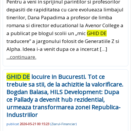
Pentru a veni in sprijinul parintilor si profesorilor
depasiti de rapiditatea cu care evolueaza limbajul
tinerilor, Dana Papadima a profesor de limba
romana si director educational la Avenor College a
a publicat pe blogul scolii un „mic
GHID DE
traducere” a jargonului folosit de Generatiile Z si
Alpha. Ideea i-a venit dupa ce a incercat […]
...continuare.
GHID DE
locuire in Bucuresti. Tot ce
trebuie sa stii, de la achizitie la valorificare.
Bogdan Balasa, HILS Development: Dupa
ce Pallady a devenit hub rezidential,
urmeaza transformarea zonei Republica-
Industriilor
publicat
2026-05-21 00:15:23
(
Ziarul-Financiar
)