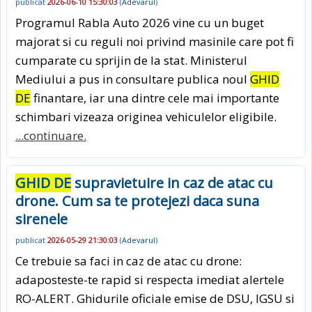
publicat
2026-06-10 15:30:03
(
Adevarul
)
Programul Rabla Auto 2026 vine cu un buget
majorat si cu reguli noi privind masinile care pot fi
cumparate cu sprijin de la stat. Ministerul
Mediului a pus in consultare publica noul
GHID
DE
finantare, iar una dintre cele mai importante
schimbari vizeaza originea vehiculelor eligibile.
...continuare.
GHID DE
supravietuire in caz de atac cu
drone. Cum sa te protejezi daca suna
sirenele
publicat
2026-05-29 21:30:03
(
Adevarul
)
Ce trebuie sa faci in caz de atac cu drone:
adaposteste-te rapid si respecta imediat alertele
RO-ALERT. Ghidurile oficiale emise de DSU, IGSU si