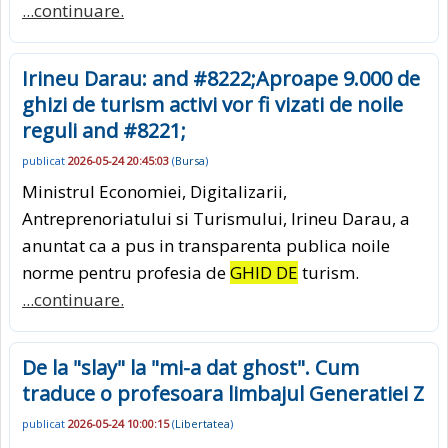
...continuare.
Irineu Darau: and #8222;Aproape 9.000 de
ghizi de turism activi vor fi vizati de noile
reguli and #8221;
publicat
2026-05-24 20:45:03
(
Bursa
)
Ministrul Economiei, Digitalizarii,
Antreprenoriatului si Turismului, Irineu Darau, a
anuntat ca a pus in transparenta publica noile
norme pentru profesia de
GHID DE
turism.
...continuare.
De la "slay" la "mi-a dat ghost". Cum
traduce o profesoara limbajul Generatiei Z
publicat
2026-05-24 10:00:15
(
Libertatea
)