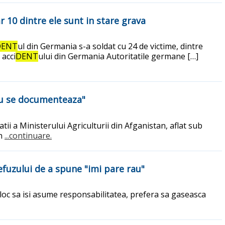
iar 10 dintre ele sunt in stare grava
DENT
ul din Germania s-a soldat cu 24 de victime, dintre
 acci
DENT
ului din Germania Autoritatile germane […]
 nu se documenteaza"
tii a Ministerului Agriculturii din Afganistan, aflat sub
on
...continuare.
efuzului de a spune "imi pare rau"
n loc sa isi asume responsabilitatea, prefera sa gaseasca