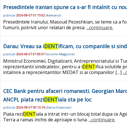
Presedintele iranian spune ca s-ar fi intalnit cu n
publicat
2026-08-07 01:15:02
(
Adevarul
)
Presedintele Iranului, Masoud Pezeshkian, se teme ca a fost
fumurii, potrivit unor relatari de presa.
...continuare.
Darau: Vreau sa i
DENT
ificam, cu companiile si sin
publicat
2026-08-07 01:00:07
(
Income-Magazine
)
Ministrul Economiei, Digitalizarii, Antreprenoriatului si T
reprezentantii sindicatelor, pentru a i
DENT
ifica solutiile
intalnire a reprezentantilor MEDAT si ai companiilor […]
..
CEC Bank pentru afaceri romanesti. Georgian Marcu,
ANCPI, piata rezi
DENT
iala sta pe loc
publicat
2026-08-07 00:15:14
(
Ziarul-Financiar
)
Piata rezi
DENT
iala a intrat intr-un blocaj total dupa ce Ag
Terra a ramas inchis de aproape o luna.
...continuare.