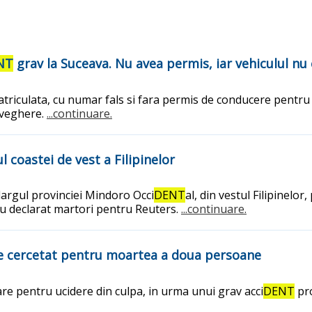
NT
grav la Suceava. Nu avea permis, iar vehiculul nu
triculata, cu numar fals si fara permis de conducere pentru u
aveghere.
...continuare.
 coastei de vest a Filipinelor
largul provinciei Mindoro Occi
DENT
al, din vestul Filipinelor,
 au declarat martori pentru Reuters.
...continuare.
ste cercetat pentru moartea a doua persoane
zare pentru ucidere din culpa, in urma unui grav acci
DENT
pro