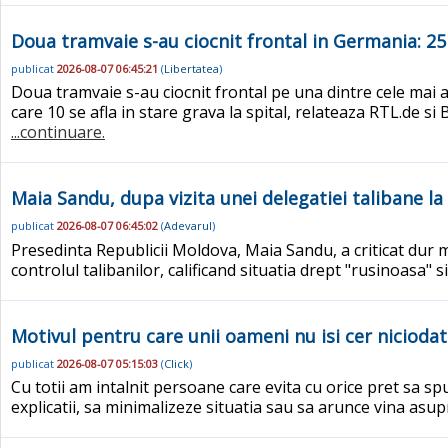
Doua tramvaie s-au ciocnit frontal in Germania: 25
publicat
2026-08-07 06:45:21
(
Libertatea
)
Doua tramvaie s-au ciocnit frontal pe una dintre cele mai a
care 10 se afla in stare grava la spital, relateaza RTL.de si 
...continuare.
Maia Sandu, dupa vizita unei delegatiei talibane l
publicat
2026-08-07 06:45:02
(
Adevarul
)
Presedinta Republicii Moldova, Maia Sandu, a criticat dur mo
controlul talibanilor, calificand situatia drept "rusinoasa" s
Motivul pentru care unii oameni nu isi cer niciodat
publicat
2026-08-07 05:15:03
(
Click
)
Cu totii am intalnit persoane care evita cu orice pret sa spu
explicatii, sa minimalizeze situatia sau sa arunce vina asup