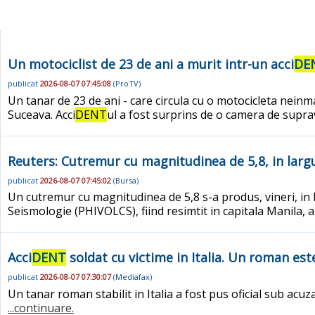
Un motociclist de 23 de ani a murit intr-un acci
DE
publicat
2026-08-07 07:45:08
(
ProTV
)
Un tanar de 23 de ani - care circula cu o motocicleta neinma
Suceava. Acci
DENT
ul a fost surprins de o camera de supr
Reuters: Cutremur cu magnitudinea de 5,8, in largul
publicat
2026-08-07 07:45:02
(
Bursa
)
Un cutremur cu magnitudinea de 5,8 s-a produs, vineri, in 
Seismologie (PHIVOLCS), fiind resimtit in capitala Manila,
Acci
DENT
soldat cu victime in Italia. Un roman e
publicat
2026-08-07 07:30:07
(
Mediafax
)
Un tanar roman stabilit in Italia a fost pus oficial sub acu
...continuare.