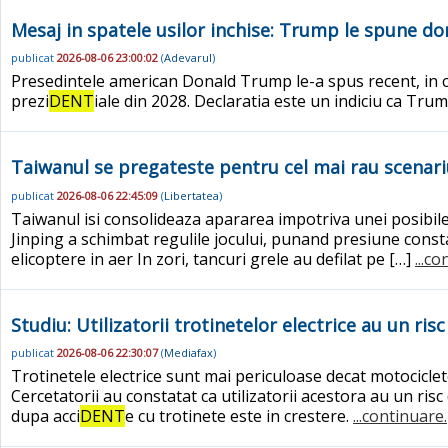
Mesaj in spatele usilor inchise: Trump le spune dona
publicat
2026-08-06 23:00:02
(
Adevarul
)
Presedintele american Donald Trump le-a spus recent, in cad
prezi
DENT
iale din 2028. Declaratia este un indiciu ca Tru
Taiwanul se pregateste pentru cel mai rau scenariu.
publicat
2026-08-06 22:45:09
(
Libertatea
)
Taiwanul isi consolideaza apararea impotriva unei posibile 
Jinping a schimbat regulile jocului, punand presiune constan
elicoptere in aer In zori, tancuri grele au defilat pe […]
...c
Studiu: Utilizatorii trotinetelor electrice au un ri
publicat
2026-08-06 22:30:07
(
Mediafax
)
Trotinetele electrice sunt mai periculoase decat motocicletel
Cercetatorii au constatat ca utilizatorii acestora au un r
dupa acci
DENT
e cu trotinete este in crestere.
...continuare.