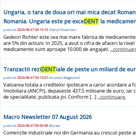
Ungaria, o tara de doua ori mai mica decat Romani
Romania. Ungaria este pe exce
DENT
la medicament
publicat
2026-08-07 00:15:13
(
Ziarul-Financiar
)
Gedeon Richter este cea mai mare fabrica de medicamente d
are 5% din actiuni. In 2025, a avut o cifra de afaceri la ni
medicamente sunt aproape 10.000 de angajati.
...continuar
Tranzactii rezi
DENT
iale de peste un miliard de eu
publicat
2026-08-07 00:15:07
(
Income-Magazine
)
Valoarea totala a creditelor ipotecare a caror acordare a 
Imobiliara (ANCPI), depaseste 437,5 milioane de euro, iar c
de specialitate, publicata joi. Conform […]
...continuare.
Macro Newsletter 07 August 2026
publicat
2026-08-07 00:00:08
(
Bursa
)
Comenzile industriale noi din Germania au crescut peste as