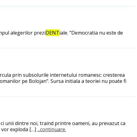
mpul alegerilor prezi
DENT
iale. "Democratia nu este de
circula prin subsolurile internetului romanesc: cresterea
omanilor pe Bolojan". Sursa initiala a teoriei nu poate fi
, ci unii dintre noi, traind printre oameni, au prevazut ca
le vor exploda […]
...continuare.