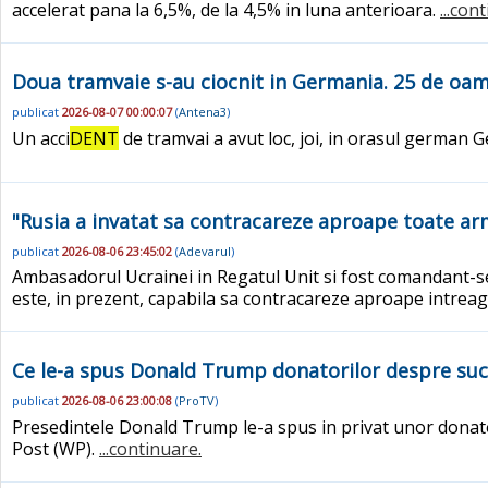
accelerat pana la 6,5%, de la 4,5% in luna anterioara.
...con
Doua tramvaie s-au ciocnit in Germania. 25 de oamen
publicat
2026-08-07 00:00:07
(
Antena3
)
Un acci
DENT
de tramvai a avut loc, joi, in orasul german G
"Rusia a invatat sa contracareze aproape toate ar
publicat
2026-08-06 23:45:02
(
Adevarul
)
Ambasadorul Ucrainei in Regatul Unit si fost comandant-sef 
este, in prezent, capabila sa contracareze aproape intre
Ce le-a spus Donald Trump donatorilor despre succe
publicat
2026-08-06 23:00:08
(
ProTV
)
Presedintele Donald Trump le-a spus in privat unor donator
Post (WP).
...continuare.