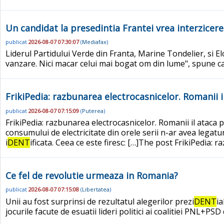
Un candidat la presedintia Frantei vrea interzicer
publicat
2026-08-07 07:30:07
(
Mediafax
)
Liderul Partidului Verde din Franta, Marine Tondelier, si El
vanzare. Nici macar celui mai bogat om din lume", spune c
FrikiPedia: razbunarea electrocasnicelor. Romanii il
publicat
2026-08-07 07:15:09
(
Puterea
)
FrikiPedia: razbunarea electrocasnicelor. Romanii il ataca p
consumului de electricitate din orele serii n-ar avea legatur
i
DENT
ificata. Ceea ce este firesc: […]The post FrikiPedia: r
Ce fel de revolutie urmeaza in Romania?
publicat
2026-08-07 07:15:08
(
Libertatea
)
Unii au fost surprinsi de rezultatul alegerilor prezi
DENT
ia
jocurile facute de esuatii lideri politici ai coalitiei PNL+PS