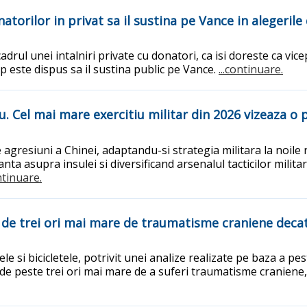
torilor in privat sa il sustina pe Vance in alegerile
rul unei intalniri private cu donatori, ca isi doreste ca vice
mp este dispus sa il sustina public pe Vance.
...continuare.
 Cel mai mare exercitiu militar din 2026 vizeaza o p
agresiuni a Chinei, adaptandu-si strategia militara la noile 
ta asupra insulei si diversificand arsenalul tacticilor milit
ontinuare.
sc de trei ori mai mare de traumatisme craniene decat
e si bicicletele, potrivit unei analize realizate pe baza a pes
isc de peste trei ori mai mare de a suferi traumatisme cranie