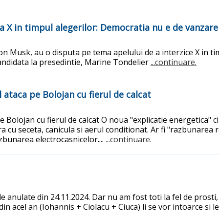
ea X in timpul alegerilor: Democratia nu e de vanzare
on Musk, au o disputa pe tema apelului de a interzice X in ti
andidata la presedintie, Marine Tondelier
...continuare.
 ataca pe Bolojan cu fierul de calcat
e Bolojan cu fierul de calcat O noua "explicatie energetica" 
a cu seceta, canicula si aerul conditionat. Ar fi "razbunarea r
azbunarea electrocasnicelor....
...continuare.
le anulate din 24.11.2024. Dar nu am fost toti la fel de prosti
D din acel an (Iohannis + Ciolacu + Ciuca) li se vor intoarce si 