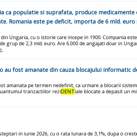
a ca populatie si suprafata, produce medicamente de
e. Romania este pe deficit, importa de 6 mld. euro 
in Ungaria, cu o istorie care incepe in 1900. Compania este 
vel de grup de 2,3 mld. euro. Are 6.000 de angajati doar in Un
e.
ro au fost amanate din cauza blocajului informatic d
fost amanata pe termen nedefinit, ca urmare a blocarii sistem
uantumul tranzactiilor rezi
DENT
iale blocate a depasit un mi
teptari in iunie 2026, cu o rata lunara de 3,1%, dupa o crest