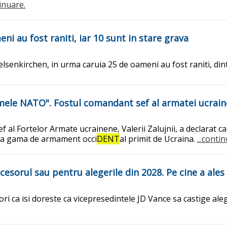
tinuare.
i au fost raniti, iar 10 sunt in stare grava
elsenkirchen, in urma caruia 25 de oameni au fost raniti, din
mele NATO". Fostul comandant sef al armatei ucrain
al Fortelor Armate ucrainene, Valerii Zalujnii, a declarat ca
aga gama de armament occi
DENT
al primit de Ucraina.
...conti
sorul sau pentru alegerile din 2028. Pe cine a ales 
i ca isi doreste ca vicepresedintele JD Vance sa castige aleg