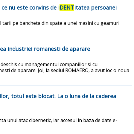
 ce nu este convins de i
DENT
itatea persoanei
al tarii pe bancheta din spate a unei masini cu geamuri
atea industriei romanesti de aparare
log deschis cu managementul companiilor si cu
manesti de aparare. Joi, la sediul ROMAERO, a avut loc o noua
or, totul este blocat. La o luna de la caderea
nta unui atac cibernetic, iar accesul in baza de date e-