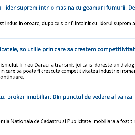
oul lider suprem intr-o masina cu geamuri fumurii. De
 indus in eroare, dupa ce s-ar fi intalnit cu liderul suprem 
dicatele, solutiile prin care sa crestem competitivit
urismului, Irineu Darau, a transmis joi ca isi doreste un dia
 prin care sa poata fi crescuta competitivitatea industriei ro
.continuare.
 broker imobiliar: Din punctul de vedere al vanzaril
entia Nationala de Cadastru si Publicitate Imobiliara a fost ti