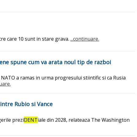
tre care 10 sunt in stare grava.
...continuare.
ene spune cum va arata noul tip de razboi
 NATO a ramas in urma progresului stiintific si ca Rusia
nuare.
intre Rubio si Vance
erile prezi
DENT
iale din 2028, relateaza The Washington