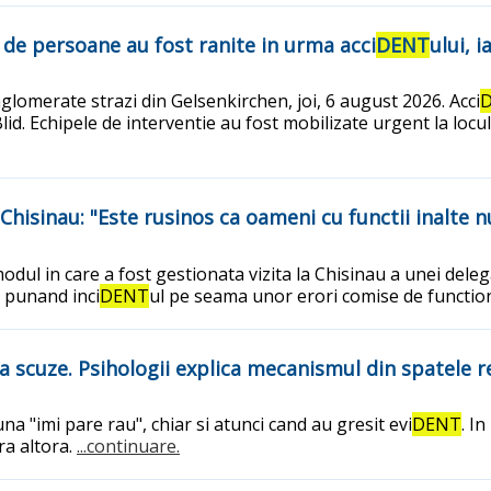
 de persoane au fost ranite in urma acci
DENT
ului, 
glomerate strazi din Gelsenkirchen, joi, 6 august 2026. Acci
Blid. Echipele de interventie au fost mobilizate urgent la locul
a Chisinau: "Este rusinos ca oameni cu functii inalte
dul in care a fost gestionata vizita la Chisinau a unei delega
i punand inci
DENT
ul pe seama unor erori comise de functi
a scuze. Psihologii explica mecanismul din spatele r
na "imi pare rau", chiar si atunci cand au gresit evi
DENT
. I
ra altora.
...continuare.