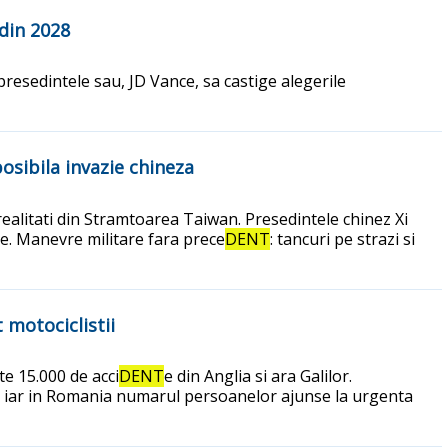
 din 2028
presedintele sau, JD Vance, sa castige alegerile
osibila invazie chineza
realitati din Stramtoarea Taiwan. Presedintele chinez Xi
are. Manevre militare fara prece
DENT
: tancuri pe strazi si
 motociclistii
te 15.000 de acci
DENT
e din Anglia si ara Galilor.
ne, iar in Romania numarul persoanelor ajunse la urgenta