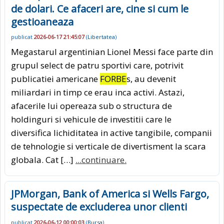
de dolari. Ce afaceri are, cine si cum le
gestioaneaza
publicat
2026-06-17 21:45:07
(
Libertatea
)
Megastarul argentinian Lionel Messi face parte din
grupul select de patru sportivi care, potrivit
publicatiei americane
FORBE
s, au devenit
miliardari in timp ce erau inca activi. Astazi,
afacerile lui opereaza sub o structura de
holdinguri si vehicule de investitii care le
diversifica lichiditatea in active tangibile, companii
de tehnologie si verticale de divertisment la scara
globala. Cat […]
...continuare.
JPMorgan, Bank of America si Wells Fargo,
suspectate de excluderea unor clienti
publicat
2026-06-12 00:00:03
(
Bursa
)