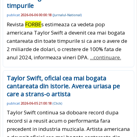
timpurile
publicat
2026-06-06 00:00:18
(
Jurnalul-National
)
Revista
FORBE
s estimeaza ca vedeta pop
americana Taylor Swift a devenit cea mai bogata
cantareata din toate timpurile si ca are o avere de
2 miliarde de dolari, o crestere de 100% fata de
anul 2024, informeaza vineri DPA.
...continuare.
Taylor Swift, oficial cea mai bogata
cantareata din istorie. Averea uriasa pe
care a strans-o artista
publicat
2026-06-05 21:00:18
(
Click
)
Taylor Swift continua sa doboare record dupa
record si a reusit acum o performanta fara
precedent in industria muzicala. Artista americana