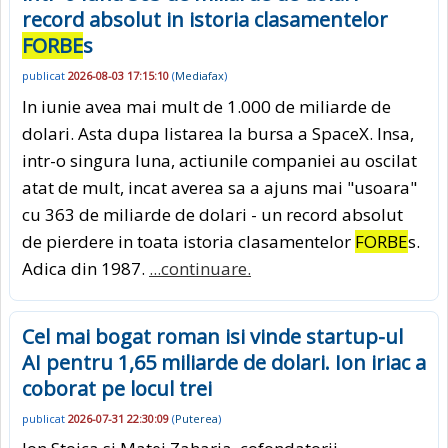
record absolut in istoria clasamentelor
FORBE
s
publicat
2026-08-03 17:15:10
(
Mediafax
)
In iunie avea mai mult de 1.000 de miliarde de
dolari. Asta dupa listarea la bursa a SpaceX. Insa,
intr-o singura luna, actiunile companiei au oscilat
atat de mult, incat averea sa a ajuns mai "usoara"
cu 363 de miliarde de dolari - un record absolut
de pierdere in toata istoria clasamentelor
FORBE
s.
Adica din 1987.
...continuare.
Cel mai bogat roman isi vinde startup-ul
AI pentru 1,65 miliarde de dolari. Ion iriac a
coborat pe locul trei
publicat
2026-07-31 22:30:09
(
Puterea
)