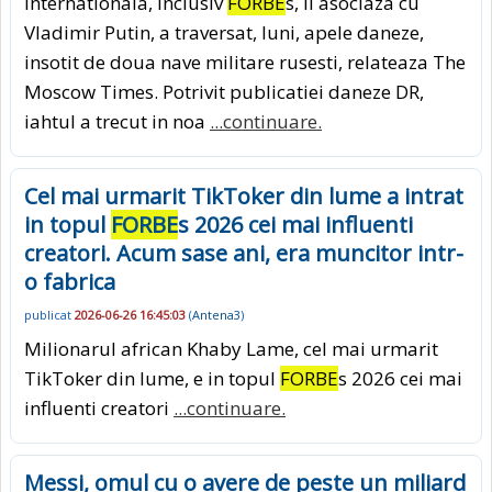
internationala, inclusiv
FORBE
s, il asociaza cu
Vladimir Putin, a traversat, luni, apele daneze,
insotit de doua nave militare rusesti, relateaza The
Moscow Times. Potrivit publicatiei daneze DR,
iahtul a trecut in noa
...continuare.
Cel mai urmarit TikToker din lume a intrat
in topul
FORBE
s 2026 cei mai influenti
creatori. Acum sase ani, era muncitor intr-
o fabrica
publicat
2026-06-26 16:45:03
(
Antena3
)
Milionarul african Khaby Lame, cel mai urmarit
TikToker din lume, e in topul
FORBE
s 2026 cei mai
influenti creatori
...continuare.
Messi, omul cu o avere de peste un miliard