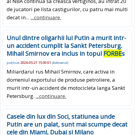
al NBA continua sa creasca vertiginos, au intrat 20
de jucatori pe lista castigurilor, cu patru mai multi
decat in...
...continuare.
Unul dintre oligarhii lui Putin a murit intr-
un accident cumplit la Sankt Petersburg.
Mihail Smirnov era inclus in topul
FORBE
s
publicat
2026-05-21 15:30:01
(
Adevarul
)
Miliardarul rus Mihail Smirnov, care activa in
domeniul exportului de produse petroliere, a
murit intr-un accident de motocicleta langa Sankt
Petersburg.
...continuare.
Casele din lux din Soci, statiunea unde
Putin are un palat, sunt mai scumpe decat
cele din Miami, Dubai si Milano