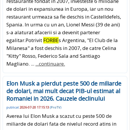
restaurante fondat in 2007, investeste 6 milioane
de dolari in expansiunea in Europa, iar un nou
restaurant urmeaza sa fie deschis in Castelldefels,
Spania. In urma cu un an, Lionel Messi (39 de ani)
s-a alaturat afacerii si a devenit partener
egalitar.Potrivit
FORBE
s Argentina, "El Club de la
Milanesa" a fost deschis in 2007, de catre Celina
"Kitty" Rosso, Federico Sala and Santiago
Magliano. ...
...continuare.
Elon Musk a pierdut peste 500 de miliarde
de dolari, mai mult decat PIB-ul estimat al
Romaniei in 2026. Cauzele declinului
publicat
2026-07-20 17:15:13
(
ProTV
)
Averea lui Elon Musk a scazut cu peste 500 de
miliarde de dolari fata de nivelul record atins in