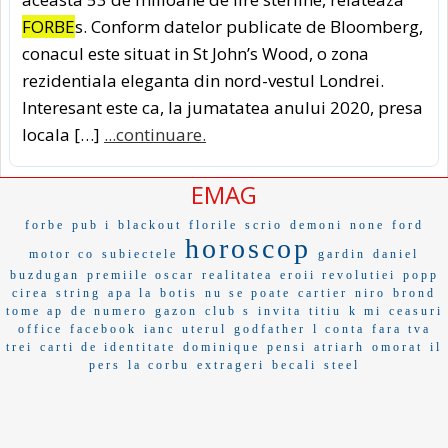
FORBE
s. Conform datelor publicate de Bloomberg,
conacul este situat in St John’s Wood, o zona
rezidentiala eleganta din nord-vestul Londrei.
Interesant este ca, la jumatatea anului 2020, presa
locala […]
...continuare.
EMAG
forbe
pub i
blackout
florile
scrio
demoni
none
ford
horoscop
motor co
subiectele
gardin
daniel
buzdugan
premiile oscar
realitatea
eroii revolutiei
popp
cirea
string
apa la
botis
nu se poate
cartier
niro
brond
tome ap
de numero
gazon
club s
invita
titiu
k mi
ceasuri
office
facebook
ianc
uterul
godfather
l conta
fara tva
trei
carti de identitate
dominique
pensi
atriarh
omorat
il
pers
la corbu
extrageri
becali
steel