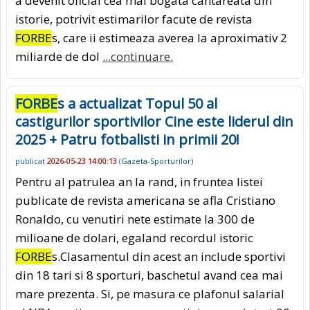
a devenit oficial cea mai bogata cantareata din
istorie, potrivit estimarilor facute de revista
FORBE
s, care ii estimeaza averea la aproximativ 2
miliarde de dol
...continuare.
FORBE
s a actualizat Topul 50 al
castigurilor sportivilor Cine este liderul din
2025 + Patru fotbalisti in primii 20!
publicat
2026-05-23 14:00:13
(
Gazeta-Sporturilor
)
Pentru al patrulea an la rand, in fruntea listei
publicate de revista americana se afla Cristiano
Ronaldo, cu venutiri nete estimate la 300 de
milioane de dolari, egaland recordul istoric
FORBE
s.Clasamentul din acest an include sportivi
din 18 tari si 8 sporturi, baschetul avand cea mai
mare prezenta. Si, pe masura ce plafonul salarial