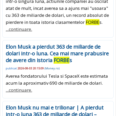
intr-o singura luna, actiunile companiei au oscilat
atat de mult, incat averea sa a ajuns mai "usoara"
cu 363 de miliarde de dolari, un record absolut de
pierdere in toata istoria clasamentelor
FORBE
s.
...continuare.
Elon Musk a pierdut 363 de miliarde de
dolari intr-o luna. Cea mai mare prabusire
de avere din istoria
FORBE
s
publicat
2026-08-03 20:15:09
(
Money.ro
)
Averea fondatorului Tesla si SpaceX este estimata
acum la aproximativ 690 de miliarde de dolari.
...continuare.
Elon Musk nu mai e trilionar | A pierdut
intr-o luna 363 de miliarde de dolari –