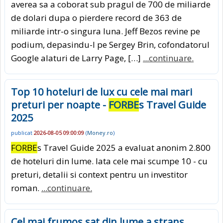
averea sa a coborat sub pragul de 700 de miliarde
de dolari dupa o pierdere record de 363 de
miliarde intr-o singura luna. Jeff Bezos revine pe
podium, depasindu-l pe Sergey Brin, cofondatorul
Google alaturi de Larry Page, […]
...continuare.
Top 10 hoteluri de lux cu cele mai mari
preturi per noapte -
FORBE
s Travel Guide
2025
publicat
2026-08-05 09:00:09
(
Money.ro
)
FORBE
s Travel Guide 2025 a evaluat anonim 2.800
de hoteluri din lume. Iata cele mai scumpe 10 - cu
preturi, detalii si context pentru un investitor
roman.
...continuare.
Cel mai frumos sat din lume a strans