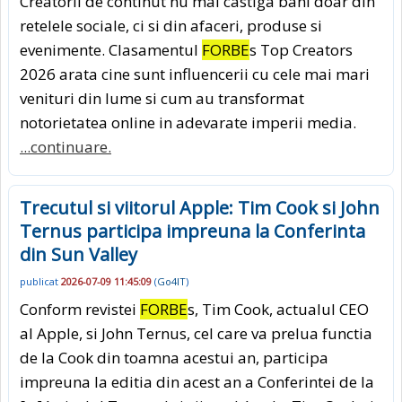
Creatorii de continut nu mai castiga bani doar din
retelele sociale, ci si din afaceri, produse si
evenimente. Clasamentul
FORBE
s Top Creators
2026 arata cine sunt influencerii cu cele mai mari
venituri din lume si cum au transformat
notorietatea online in adevarate imperii media.
...continuare.
Trecutul si viitorul Apple: Tim Cook si John
Ternus participa impreuna la Conferinta
din Sun Valley
publicat
2026-07-09 11:45:09
(
Go4IT
)
Conform revistei
FORBE
s, Tim Cook, actualul CEO
al Apple, si John Ternus, cel care va prelua functia
de la Cook din toamna acestui an, participa
impreuna la editia din acest an a Conferintei de la