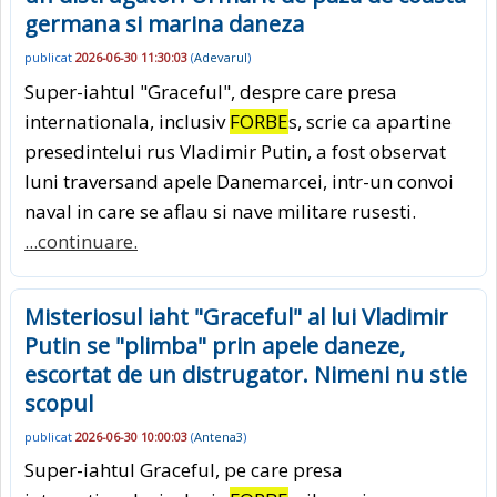
germana si marina daneza
publicat
2026-06-30 11:30:03
(
Adevarul
)
Super-iahtul "Graceful", despre care presa
internationala, inclusiv
FORBE
s, scrie ca apartine
presedintelui rus Vladimir Putin, a fost observat
luni traversand apele Danemarcei, intr-un convoi
naval in care se aflau si nave militare rusesti.
...continuare.
Misteriosul iaht "Graceful" al lui Vladimir
Putin se "plimba" prin apele daneze,
escortat de un distrugator. Nimeni nu stie
scopul
publicat
2026-06-30 10:00:03
(
Antena3
)
Super-iahtul Graceful, pe care presa