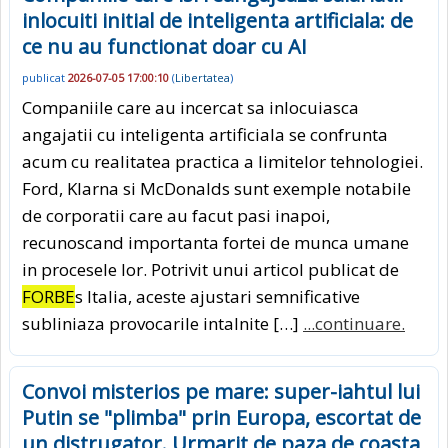
inlocuiti initial de inteligenta artificiala: de
ce nu au functionat doar cu AI
publicat
2026-07-05 17:00:10
(
Libertatea
)
Companiile care au incercat sa inlocuiasca
angajatii cu inteligenta artificiala se confrunta
acum cu realitatea practica a limitelor tehnologiei.
Ford, Klarna si McDonalds sunt exemple notabile
de corporatii care au facut pasi inapoi,
recunoscand importanta fortei de munca umane
in procesele lor. Potrivit unui articol publicat de
FORBE
s Italia, aceste ajustari semnificative
subliniaza provocarile intalnite […]
...continuare.
Convoi misterios pe mare: super-iahtul lui
Putin se "plimba" prin Europa, escortat de
un distrugator. Urmarit de paza de coasta