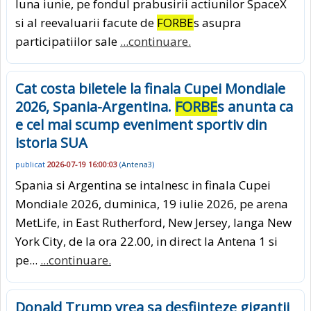
luna iunie, pe fondul prabusirii actiunilor SpaceX
si al reevaluarii facute de
FORBE
s asupra
participatiilor sale
...continuare.
Cat costa biletele la finala Cupei Mondiale
2026, Spania-Argentina.
FORBE
s anunta ca
e cel mai scump eveniment sportiv din
istoria SUA
publicat
2026-07-19 16:00:03
(
Antena3
)
Spania si Argentina se intalnesc in finala Cupei
Mondiale 2026, duminica, 19 iulie 2026, pe arena
MetLife, in East Rutherford, New Jersey, langa New
York City, de la ora 22.00, in direct la Antena 1 si
pe...
...continuare.
Donald Trump vrea sa desfiinteze gigantii