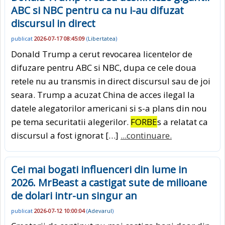
ABC si NBC pentru ca nu i-au difuzat
discursul in direct
publicat
2026-07-17 08:45:09
(
Libertatea
)
Donald Trump a cerut revocarea licentelor de
difuzare pentru ABC si NBC, dupa ce cele doua
retele nu au transmis in direct discursul sau de joi
seara. Trump a acuzat China de acces ilegal la
datele alegatorilor americani si s-a plans din nou
pe tema securitatii alegerilor.
FORBE
s a relatat ca
discursul a fost ignorat […]
...continuare.
Cei mai bogati influenceri din lume in
2026. MrBeast a castigat sute de milioane
de dolari intr-un singur an
publicat
2026-07-12 10:00:04
(
Adevarul
)