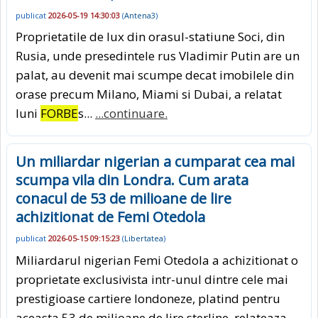
publicat
2026-05-19 14:30:03
(
Antena3
)
Proprietatile de lux din orasul-statiune Soci, din
Rusia, unde presedintele rus Vladimir Putin are un
palat, au devenit mai scumpe decat imobilele din
orase precum Milano, Miami si Dubai, a relatat
luni
FORBE
s...
...continuare.
Un miliardar nigerian a cumparat cea mai
scumpa vila din Londra. Cum arata
conacul de 53 de milioane de lire
achizitionat de Femi Otedola
publicat
2026-05-15 09:15:23
(
Libertatea
)
Miliardarul nigerian Femi Otedola a achizitionat o
proprietate exclusivista intr-unul dintre cele mai
prestigioase cartiere londoneze, platind pentru
aceasta 53 de milioane de lire sterline, relateaza