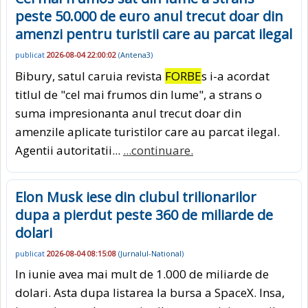
peste 50.000 de euro anul trecut doar din
amenzi pentru turistii care au parcat ilegal
publicat
2026-08-04 22:00:02
(
Antena3
)
Bibury, satul caruia revista
FORBE
s i-a acordat
titlul de "cel mai frumos din lume", a strans o
suma impresionanta anul trecut doar din
amenzile aplicate turistilor care au parcat ilegal.
Agentii autoritatii...
...continuare.
Elon Musk iese din clubul trilionarilor
dupa a pierdut peste 360 de miliarde de
dolari
publicat
2026-08-04 08:15:08
(
Jurnalul-National
)
In iunie avea mai mult de 1.000 de miliarde de
dolari. Asta dupa listarea la bursa a SpaceX. Insa,