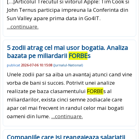
[…]Articolul Trecutul si viitorul Apple: Tim Cook si
John Ternus participa impreuna la Conferinta din
Sun Valley apare prima data in Go4IT.
...continuare.
5 zodii atrag cel mai usor bogatia. Analiza
bazata pe miliardarii
FORBE
s
publicat
2026-07-06 10:15:08
(
Jurnalul-National
)
Unele zodii par sa aiba un avantaj atunci cand vine
vorba de bani si succes. Potrivit unei analize
realizate pe baza clasamentului
FORBE
s al
miliardarilor, exista cinci semne zodiacale care
apar cel mai frecvent in randul celor mai bogati
oameni din lume.
...continuare.
Companiile care isi reangajeaza salariatii