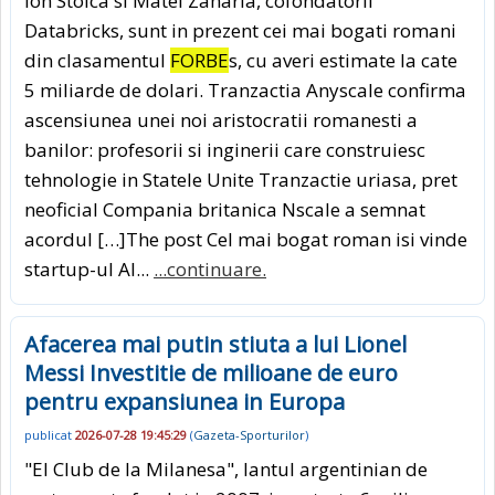
Ion Stoica si Matei Zaharia, cofondatorii
Databricks, sunt in prezent cei mai bogati romani
din clasamentul
FORBE
s, cu averi estimate la cate
5 miliarde de dolari. Tranzactia Anyscale confirma
ascensiunea unei noi aristocratii romanesti a
banilor: profesorii si inginerii care construiesc
tehnologie in Statele Unite Tranzactie uriasa, pret
neoficial Compania britanica Nscale a semnat
acordul […]The post Cel mai bogat roman isi vinde
startup-ul AI...
...continuare.
Afacerea mai putin stiuta a lui Lionel
Messi Investitie de milioane de euro
pentru expansiunea in Europa
publicat
2026-07-28 19:45:29
(
Gazeta-Sporturilor
)
"El Club de la Milanesa", lantul argentinian de