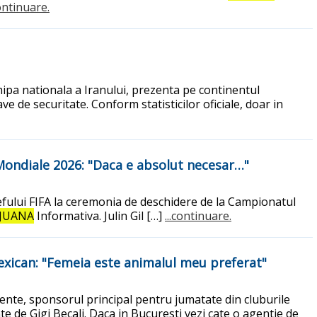
continuare.
hipa nationala a Iranului, prezenta pe continentul
 de securitate. Conform statisticilor oficiale, doar in
 Mondiale 2026: "Daca e absolut necesar…"
a sefului FIFA la ceremonia de deschidere de la Campionatul
IJUANA
Informativa. Julin Gil […]
...continuare.
mexican: "Femeia este animalul meu preferat"
liente, sponsorul principal pentru jumatate din cluburile
e de Gigi Becali. Daca in Bucuresti vezi cate o agentie de