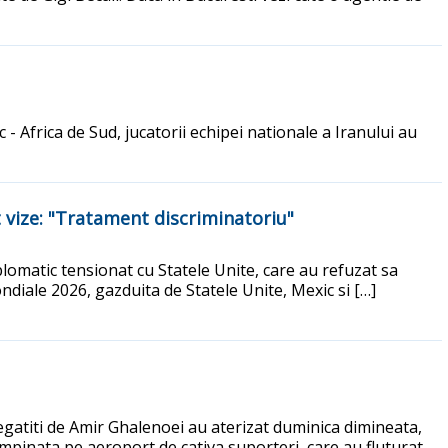
 Africa de Sud, jucatorii echipei nationale a Iranului au
 vize: "Tratament discriminatoriu"
iplomatic tensionat cu Statele Unite, care au refuzat sa
ndiale 2026, gazduita de Statele Unite, Mexic si […]
egatiti de Amir Ghalenoei au aterizat duminica dimineata,
ampinata pe aeroport de cativa suporteri, care au fluturat