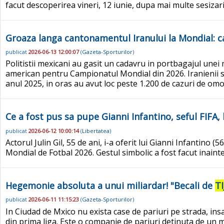
facut descoperirea vineri, 12 iunie, dupa mai multe sesiza
Groaza langa cantonamentul Iranului la Mondial: c
publicat
2026-06-13 12:00:07
(
Gazeta-Sporturilor
)
Politistii mexicani au gasit un cadavru in portbagajul une
american pentru Campionatul Mondial din 2026. Iranienii s
anul 2025, in oras au avut loc peste 1.200 de cazuri de omor.
Ce a fost pus sa pupe Gianni Infantino, seful FIFA
publicat
2026-06-12 10:00:14
(
Libertatea
)
Actorul Julin Gil, 55 de ani, i-a oferit lui Gianni Infantino
Mondial de Fotbal 2026. Gestul simbolic a fost facut inaint
Hegemonie absoluta a unui miliardar! "Becali de
T
publicat
2026-06-11 11:15:23
(
Gazeta-Sporturilor
)
In Ciudad de Mxico nu exista case de pariuri pe strada, ins
din prima liga. Este o companie de pariuri detinuta de un m