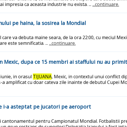
i impresia ca aceasta industrie nu exista. ...
...continuare.
ului pe haina, la sosirea la Mondial
are va debuta maine seara, de la ora 22:00, cu meciul Mexic -
re este semnificatia. ...
...continuare.
n Mexic, dupa ce 15 membri ai staffului nu au primit
 iunie, in orasul
TIJUANA
, Mexic, in contextul unui conflict d
s-a amplificat cu doar cateva zile inainte de debutul Cupei Mo
e i-a asteptat pe jucatori pe aeroport
bili cantonamentul pentru Campionatul Mondial. Fotbalistii pr
e un grup restrans de suporteri.Delegatia Iranului a fost int