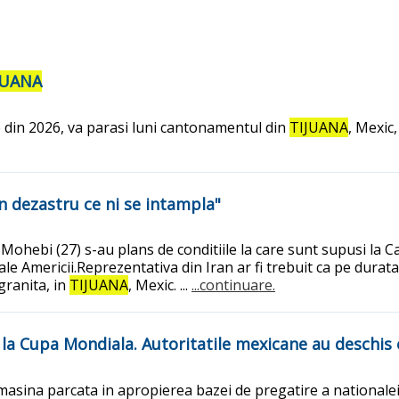
JUANA
e din 2026, va parasi luni cantonamentul din
TIJUANA
, Mexic,
 un dezastru ce ni se intampla"
ohebi (27) s-au plans de conditiile la care sunt supusi la Ca
 ale Americii.Reprezentativa din Iran ar fi trebuit ca pe dura
granita, in
TIJUANA
, Mexic. ...
...continuare.
 la Cupa Mondiala. Autoritatile mexicane au deschis
 masina parcata in apropierea bazei de pregatire a nationale