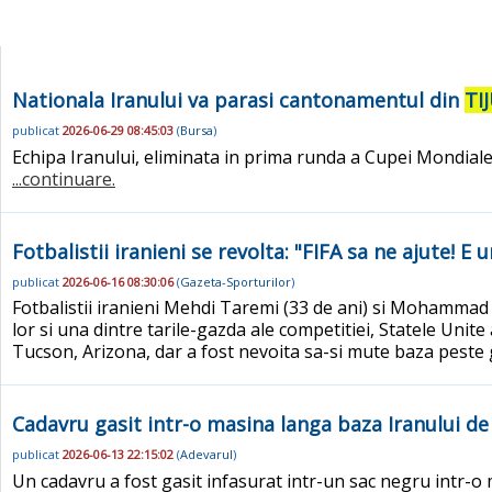
Nationala Iranului va parasi cantonamentul din
TI
publicat
2026-06-29 08:45:03
(
Bursa
)
Echipa Iranului, eliminata in prima runda a Cupei Mondial
...continuare.
Fotbalistii iranieni se revolta: "FIFA sa ne ajute! E
publicat
2026-06-16 08:30:06
(
Gazeta-Sporturilor
)
Fotbalistii iranieni Mehdi Taremi (33 de ani) si Mohammad M
lor si una dintre tarile-gazda ale competitiei, Statele Unite
Tucson, Arizona, dar a fost nevoita sa-si mute baza peste 
Cadavru gasit intr-o masina langa baza Iranului de
publicat
2026-06-13 22:15:02
(
Adevarul
)
Un cadavru a fost gasit infasurat intr-un sac negru intr-o