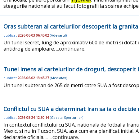
steagurile nationale si au facut fotografii la sosirea echipei
Oras subteran al cartelurilor descoperit la granita
publicat
2026-06-03 06:45:02
(
Adevarul
)
Un tunel secret, lung de aproximativ 600 de metri si dotat cu
antidrog de amploare.
...continuare.
Tunel imens al cartelurilor de droguri, descoperit
publicat
2026-06-02 13:45:27
(
Mediafax
)
Un tunel subteran de 265 de metri catre SUA a fost descop
Conflictul cu SUA a determinat Iran sa ia o decizie
publicat
2026-05-24 12:30:14
(
Gazeta-Sporturilor
)
In contextul conflictului cu SUA, nationala de fotbal a Iran
Mexic, si nu in Tucson, SUA, asa cum era planificat initial.
declaratie oficiala. ...
...continuare.