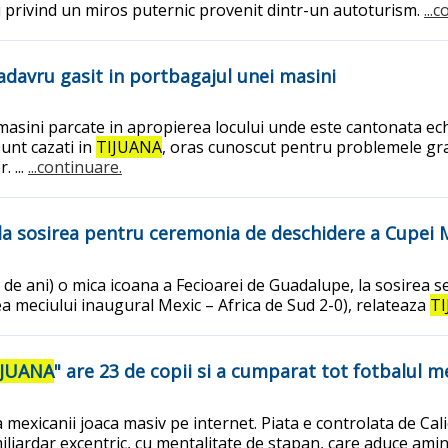
ri privind un miros puternic provenit dintr-un autoturism.
...
adavru gasit in portbagajul unei masini
i masini parcate in apropierea locului unde este cantonata ec
unt cazati in
TIJUANA
, oras cunoscut pentru problemele grave
 ...
...continuare.
, la sosirea pentru ceremonia de deschidere a Cupei
 (56 de ani) o mica icoana a Fecioarei de Guadalupe, la sosire
ea meciului inaugural Mexic – Africa de Sud 2-0), relateaza
T
IJUANA
" are 23 de copii si a cumparat tot fotbalul 
a mexicanii joaca masiv pe internet. Piata e controlata de Ca
iliardar excentric, cu mentalitate de stapan, care aduce amint