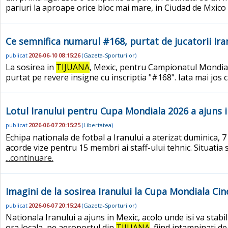
pariuri la aproape orice bloc mai mare, in Ciudad de Mxico a
Ce semnifica numarul #168, purtat de jucatorii Iran
publicat
2026-06-10 08:15:26
(
Gazeta-Sporturilor
)
La sosirea in
TIJUANA
, Mexic, pentru Campionatul Mondial c
purtat pe revere insigne cu inscriptia "#168". Iata mai jos ca
Lotul Iranului pentru Cupa Mondiala 2026 a ajuns i
publicat
2026-06-07 20:15:25
(
Libertatea
)
Echipa nationala de fotbal a Iranului a aterizat duminica, 7
acorde vize pentru 15 membri ai staff-ului tehnic. Situatia 
...continuare.
Imagini de la sosirea Iranului la Cupa Mondiala Cin
publicat
2026-06-07 20:15:24
(
Gazeta-Sporturilor
)
Nationala Iranului a ajuns in Mexic, acolo unde isi va sta
ora locala, pe aeroportul din
TIJUANA
, fiind intampinati d