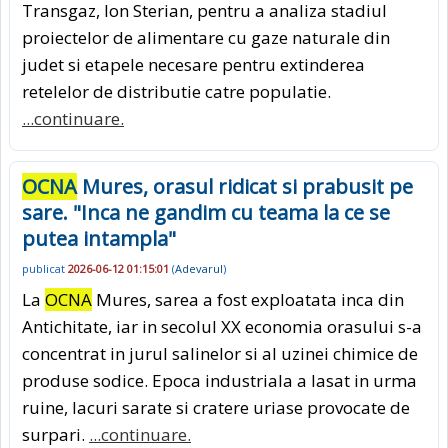
Transgaz, Ion Sterian, pentru a analiza stadiul
proiectelor de alimentare cu gaze naturale din
judet si etapele necesare pentru extinderea
retelelor de distributie catre populatie.
...continuare.
OCNA
Mures, orasul ridicat si prabusit pe
sare. "Inca ne gandim cu teama la ce se
putea intampla"
publicat
2026-06-12 01:15:01
(
Adevarul
)
La
OCNA
Mures, sarea a fost exploatata inca din
Antichitate, iar in secolul XX economia orasului s-a
concentrat in jurul salinelor si al uzinei chimice de
produse sodice. Epoca industriala a lasat in urma
ruine, lacuri sarate si cratere uriase provocate de
surpari.
...continuare.