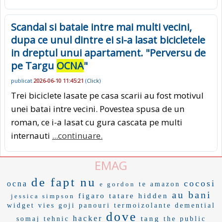
Scandal si bataie intre mai multi vecini,
dupa ce unul dintre ei si-a lasat bicicletele
in dreptul unui apartament. "Perversu de
pe Targu
OCNA
"
publicat
2026-06-10 11:45:21
(
Click
)
Trei biciclete lasate pe casa scarii au fost motivul
unei batai intre vecini. Povestea spusa de un
roman, ce i-a lasat cu gura cascata pe multi
internauti
...continuare.
EMAG
de fapt nu
cocosi
ocna
e gordon
te amazon
au bani
figaro
tatare
hidden
jessica simpson
widget
vies
goji
panouri termoizolante
demential
dove
hacker
tang
somaj tehnic
the public