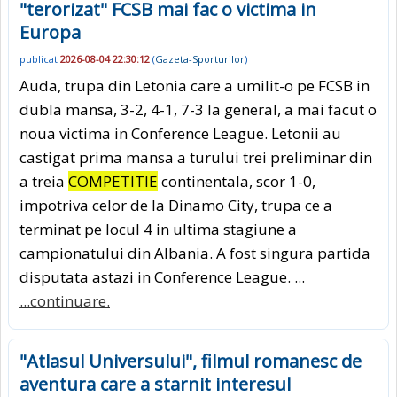
"terorizat" FCSB mai fac o victima in
Europa
publicat
2026-08-04 22:30:12
(
Gazeta-Sporturilor
)
Auda, trupa din Letonia care a umilit-o pe FCSB in
dubla mansa, 3-2, 4-1, 7-3 la general, a mai facut o
noua victima in Conference League. Letonii au
castigat prima mansa a turului trei preliminar din
a treia
COMPETITIE
continentala, scor 1-0,
impotriva celor de la Dinamo City, trupa ce a
terminat pe locul 4 in ultima stagiune a
campionatului din Albania. A fost singura partida
disputata astazi in Conference League. ...
...continuare.
"Atlasul Universului", filmul romanesc de
aventura care a starnit interesul