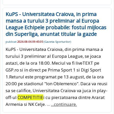
KuPS - Universitatea Craiova, in prima
mansa a turului 3 preliminar al Europa
League Echipele probabile: fostul mijlocas
din Superliga, anuntat titular la gazde
publicat
2026-08-06 09:45:05
(
Gazeta-Sporturilor
)
KuPS - Universitatea Craiova, din prima mansa a
turului 3 preliminar al Europa League, se joaca
astazi, de la ora 18:00. Meciul va fi liveTEXT pe
GSP.ro si in direct pe Prima Sport 1 si Digi Sport
1.Returul este programat pe 13 august, de la ora
20:00 pe stadionul "Ion Oblemenco". Daca va reusi
sa se califice, Universitatea Craiova va juca in play-
off-ul
COMPETITIE
i cu pierzatoarea dintre Ararat
Armenia si NK Celje. ...
...continuare.