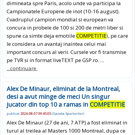
dimineata spre Paris, acolo unde va participa la
Campionatele Europene de inot (10-16 august).
Cvadruplul campion mondial si european va
concura in probele de 100 si 200 de metri liber si
spune ca simte deja emotiile
COMPETITIE
i, pe care
le considera un avantaj inaintea celui mai
important concurs al verii. Cursele vor fi transmise
pe TVR si in format liveTEXT pe GSP.ro. ...
...continuare.
Alex De Minaur, eliminat de la Montreal,
desi a avut minge de meci Un singur
jucator din top 10 a ramas in
COMPETITIE
publicat
2026-08-07 09:45:05
(
Gazeta-Sporturilor
)
Alex De Minaur (27 de ani, 7 ATP) a fost eliminat in
turul al treilea al Masters 1000 Montreal, dupa ce