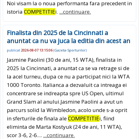
Noi visam la o noua performanta fara precedent in
istoria
COMPETITIE
i.
...continuare.
Finalista din 2025 de la Cincinnati a
anuntat ca nu va juca la editia din acest an
publicat
2026-08-07 13:15:06
(
Gazeta-Sporturilor
)
Jasmine Paolini (30 de ani, 15 WTA), finalista in
2025 la Cincinnati, a anuntat ca se va retrage si de
la acel turneu, dupa ce nu a participat nici la WTA
1000 Toronto. Italianca a dezvaluit ca intreaga ei
concentrare se indreapta spre US Open, ultimul
Grand Slam al anului.Jasmine Paolini a avut un
parcurs solid la Wimbledon, acolo unde s-a oprit
in sferturile de finala ale
COMPETITIE
i, fiind
eliminta de Marta Kostyuk (24 de ani, 11 WTA),
scor 3-6, 2-6....
...continuare.