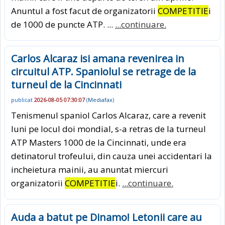
Anuntul a fost facut de organizatorii
COMPETITIE
i
de 1000 de puncte ATP. ...
...continuare.
Carlos Alcaraz isi amana revenirea in
circuitul ATP. Spaniolul se retrage de la
turneul de la Cincinnati
publicat
2026-08-05 07:30:07
(
Mediafax
)
Tenismenul spaniol Carlos Alcaraz, care a revenit
luni pe locul doi mondial, s-a retras de la turneul
ATP Masters 1000 de la Cincinnati, unde era
detinatorul trofeului, din cauza unei accidentari la
incheietura mainii, au anuntat miercuri
organizatorii
COMPETITIE
i.
...continuare.
Auda a batut pe Dinamo! Letonii care au