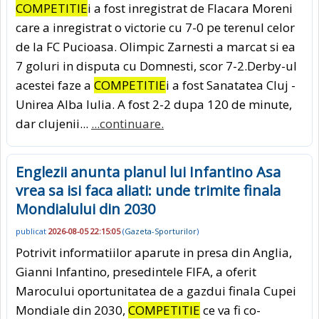
COMPETITIE
i a fost inregistrat de Flacara Moreni
care a inregistrat o victorie cu 7-0 pe terenul celor
de la FC Pucioasa. Olimpic Zarnesti a marcat si ea
7 goluri in disputa cu Domnesti, scor 7-2.Derby-ul
acestei faze a
COMPETITIE
i a fost Sanatatea Cluj -
Unirea Alba Iulia. A fost 2-2 dupa 120 de minute,
dar clujenii...
...continuare.
Englezii anunta planul lui Infantino Asa
vrea sa isi faca aliati: unde trimite finala
Mondialului din 2030
publicat
2026-08-05 22:15:05
(
Gazeta-Sporturilor
)
Potrivit informatiilor aparute in presa din Anglia,
Gianni Infantino, presedintele FIFA, a oferit
Marocului oportunitatea de a gazdui finala Cupei
Mondiale din 2030,
COMPETITIE
ce va fi co-