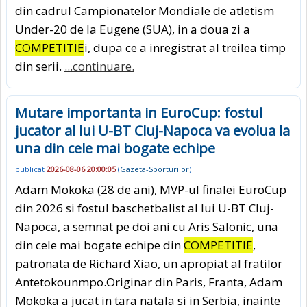
din cadrul Campionatelor Mondiale de atletism
Under-20 de la Eugene (SUA), in a doua zi a
COMPETITIE
i, dupa ce a inregistrat al treilea timp
din serii.
...continuare.
Mutare importanta in EuroCup: fostul
jucator al lui U-BT Cluj-Napoca va evolua la
una din cele mai bogate echipe
publicat
2026-08-06 20:00:05
(
Gazeta-Sporturilor
)
Adam Mokoka (28 de ani), MVP-ul finalei EuroCup
din 2026 si fostul baschetbalist al lui U-BT Cluj-
Napoca, a semnat pe doi ani cu Aris Salonic, una
din cele mai bogate echipe din
COMPETITIE
,
patronata de Richard Xiao, un apropiat al fratilor
Antetokounmpo.Originar din Paris, Franta, Adam
Mokoka a jucat in tara natala si in Serbia, inainte