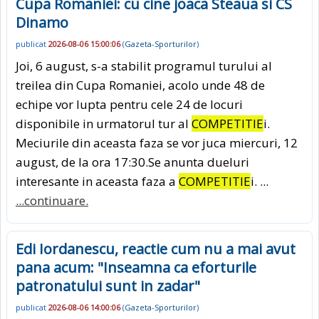
Cupa Romaniei: cu cine joaca Steaua si CS
Dinamo
publicat
2026-08-06 15:00:06
(
Gazeta-Sporturilor
)
Joi, 6 august, s-a stabilit programul turului al
treilea din Cupa Romaniei, acolo unde 48 de
echipe vor lupta pentru cele 24 de locuri
disponibile in urmatorul tur al
COMPETITIE
i.
Meciurile din aceasta faza se vor juca miercuri, 12
august, de la ora 17:30.Se anunta dueluri
interesante in aceasta faza a
COMPETITIE
i. ...
...continuare.
Edi Iordanescu, reactie cum nu a mai avut
pana acum: "Inseamna ca eforturile
patronatului sunt in zadar"
publicat
2026-08-06 14:00:06
(
Gazeta-Sporturilor
)