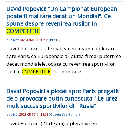
David Popovici: "Un Campionat European
poate fi mai tare decat un Mondial". Ce
spune despre revenirea rusilor in
COMPETITIE
publicat
2026-08-07 11:15:08
(
ProTV
)
David Popovici a afirmat, vineri, inaintea plecarii
spre Paris, ca Europenele ar putea fi mai puternice
decat mondialele, odata cu revenirea sportivilor
rusi in
COMPETITIE
.
...continuare.
David Popovici a plecat spre Paris pregatit
de o provocare putin cunoscuta: "Le urez
mult succes sportivilor din Rusia"
publicat
2026-08-07 11:15:05
(
Gazeta-Sporturilor
)
David Popovici (21 de ani) a plecat vineri