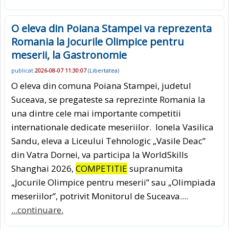
O eleva din Poiana Stampei va reprezenta
Romania la Jocurile Olimpice pentru
meserii, la Gastronomie
publicat
2026-08-07 11:30:07
(
Libertatea
)
O eleva din comuna Poiana Stampei, judetul
Suceava, se pregateste sa reprezinte Romania la
una dintre cele mai importante competitii
internationale dedicate meseriilor. Ionela Vasilica
Sandu, eleva a Liceului Tehnologic „Vasile Deac”
din Vatra Dornei, va participa la WorldSkills
Shanghai 2026,
COMPETITIE
supranumita
„Jocurile Olimpice pentru meserii” sau „Olimpiada
meseriilor”, potrivit Monitorul de Suceava....
...continuare.