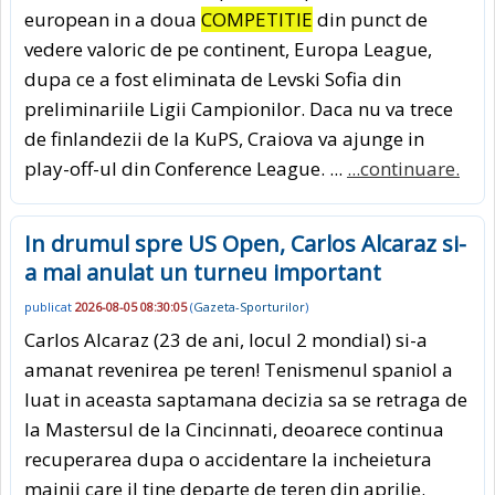
european in a doua
COMPETITIE
din punct de
vedere valoric de pe continent, Europa League,
dupa ce a fost eliminata de Levski Sofia din
preliminariile Ligii Campionilor. Daca nu va trece
de finlandezii de la KuPS, Craiova va ajunge in
play-off-ul din Conference League. ...
...continuare.
In drumul spre US Open, Carlos Alcaraz si-
a mai anulat un turneu important
publicat
2026-08-05 08:30:05
(
Gazeta-Sporturilor
)
Carlos Alcaraz (23 de ani, locul 2 mondial) si-a
amanat revenirea pe teren! Tenismenul spaniol a
luat in aceasta saptamana decizia sa se retraga de
la Mastersul de la Cincinnati, deoarece continua
recuperarea dupa o accidentare la incheietura
mainii care il tine departe de teren din aprilie.