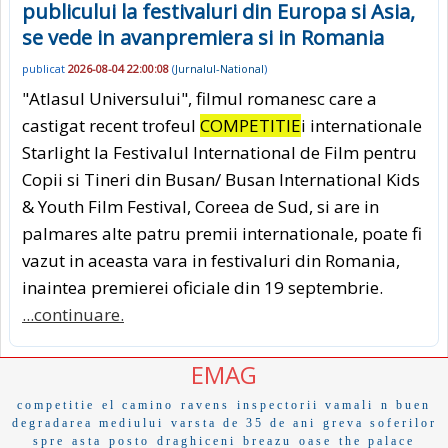
publicului la festivaluri din Europa si Asia,
se vede in avanpremiera si in Romania
publicat
2026-08-04 22:00:08
(
Jurnalul-National
)
"Atlasul Universului", filmul romanesc care a
castigat recent trofeul
COMPETITIE
i internationale
Starlight la Festivalul International de Film pentru
Copii si Tineri din Busan/ Busan International Kids
& Youth Film Festival, Coreea de Sud, si are in
palmares alte patru premii internationale, poate fi
vazut in aceasta vara in festivaluri din Romania,
inaintea premierei oficiale din 19 septembrie.
...continuare.
EMAG
competitie
el camino
ravens
inspectorii vamali
n buen
degradarea mediului
varsta de 35 de ani
greva soferilor
spre
asta
posto
draghiceni
breazu
oase
the palace