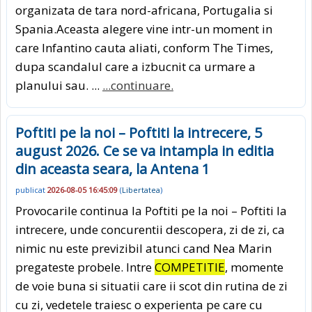
organizata de tara nord-africana, Portugalia si
Spania.Aceasta alegere vine intr-un moment in
care Infantino cauta aliati, conform The Times,
dupa scandalul care a izbucnit ca urmare a
planului sau. ...
...continuare.
Poftiti pe la noi – Poftiti la intrecere, 5
august 2026. Ce se va intampla in editia
din aceasta seara, la Antena 1
publicat
2026-08-05 16:45:09
(
Libertatea
)
Provocarile continua la Poftiti pe la noi – Poftiti la
intrecere, unde concurentii descopera, zi de zi, ca
nimic nu este previzibil atunci cand Nea Marin
pregateste probele. Intre
COMPETITIE
, momente
de voie buna si situatii care ii scot din rutina de zi
cu zi, vedetele traiesc o experienta pe care cu