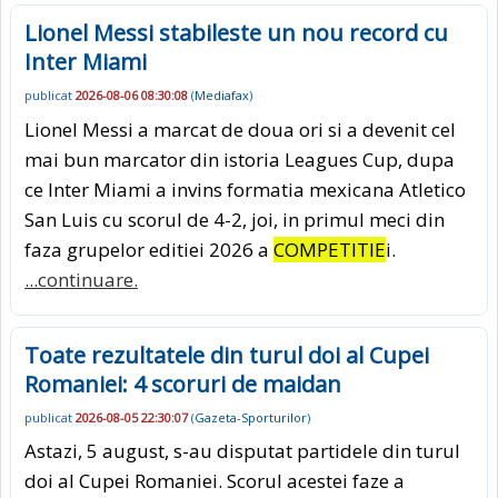
Lionel Messi stabileste un nou record cu
Inter Miami
publicat
2026-08-06 08:30:08
(
Mediafax
)
Lionel Messi a marcat de doua ori si a devenit cel
mai bun marcator din istoria Leagues Cup, dupa
ce Inter Miami a invins formatia mexicana Atletico
San Luis cu scorul de 4-2, joi, in primul meci din
faza grupelor editiei 2026 a
COMPETITIE
i.
...continuare.
Toate rezultatele din turul doi al Cupei
Romaniei: 4 scoruri de maidan
publicat
2026-08-05 22:30:07
(
Gazeta-Sporturilor
)
Astazi, 5 august, s-au disputat partidele din turul
doi al Cupei Romaniei. Scorul acestei faze a