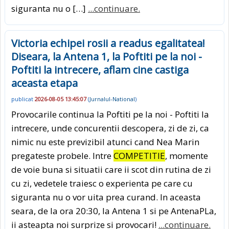
siguranta nu o […]
...continuare.
Victoria echipei rosii a readus egalitatea!
Diseara, la Antena 1, la Poftiti pe la noi -
Poftiti la intrecere, aflam cine castiga
aceasta etapa
publicat
2026-08-05 13:45:07
(
Jurnalul-National
)
Provocarile continua la Poftiti pe la noi - Poftiti la
intrecere, unde concurentii descopera, zi de zi, ca
nimic nu este previzibil atunci cand Nea Marin
pregateste probele. Intre
COMPETITIE
, momente
de voie buna si situatii care ii scot din rutina de zi
cu zi, vedetele traiesc o experienta pe care cu
siguranta nu o vor uita prea curand. In aceasta
seara, de la ora 20:30, la Antena 1 si pe AntenaPLa,
ii asteapta noi surprize si provocari!
...continuare.