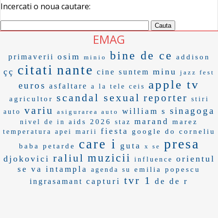
Incercati o noua cautare:
EMAG
bine de ce
osim
primaverii
addison
minio
citati
nante
çç
minu
cine suntem
jazz fest
apple tv
euros
asfaltare
a la tele
ceis
scandal sexual
reporter
agricultor
stiri
variu
sinagoga
william s
auto
asigurarea auto
marand
aids 2026
marez
nivel de in
staz
fiesta
google do
corneliu
temperatura apei marii
presa
care i
guta
baba
petarde
x se
raliul
muzicii
djokovici
orientul
influence
se va intampla
emilia popescu
agenda su
tvr 1
capturi
de de r
ingrasamant