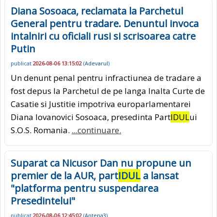
Diana Sosoaca, reclamata la Parchetul
General pentru tradare. Denuntul invoca
intalniri cu oficiali rusi si scrisoarea catre
Putin
publicat
2026-08-06 13:15:02
(
Adevarul
)
Un denunt penal pentru infractiunea de tradare a
fost depus la Parchetul de pe langa Inalta Curte de
Casatie si Justitie impotriva europarlamentarei
Diana Iovanovici Sosoaca, presedinta Part
IDUL
ui
S.O.S. Romania.
...continuare.
Suparat ca Nicusor Dan nu propune un
premier de la AUR, part
IDUL
a lansat
"platforma pentru suspendarea
Presedintelui"
publicat
2026-08-06 12:45:02
(
Antena3
)