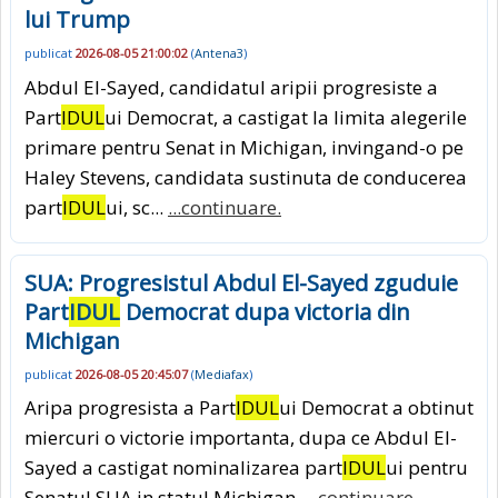
lui Trump
publicat
2026-08-05 21:00:02
(
Antena3
)
Abdul El-Sayed, candidatul aripii progresiste a
Part
IDUL
ui Democrat, a castigat la limita alegerile
primare pentru Senat in Michigan, invingand-o pe
Haley Stevens, candidata sustinuta de conducerea
part
IDUL
ui, sc...
...continuare.
SUA: Progresistul Abdul El-Sayed zguduie
Part
IDUL
Democrat dupa victoria din
Michigan
publicat
2026-08-05 20:45:07
(
Mediafax
)
Aripa progresista a Part
IDUL
ui Democrat a obtinut
miercuri o victorie importanta, dupa ce Abdul El-
Sayed a castigat nominalizarea part
IDUL
ui pentru
Senatul SUA in statul Michigan.
...continuare.