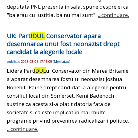
deputata PNL prezenta in sala, spune despre ei ca
"ba erau cu justitia, ba nu mai sunt".
...continuare.
UK: Part
IDUL
Conservator apara
desemnarea unui fost neonazist drept
candidat la alegerile locale
publicat
2026-08-05 17:15:09
(
Mediafax
)
Lidera Part
IDUL
ui Conservator din Marea Britanie
a aparat desemnarea fostului neonazist Joshua
Bonehill-Paine drept candidat la alegerile pentru
consiliul local din Somerset. Kemi Badenoch
sustine ca acesta si-a platit datoria fata de
societate si ca este implicat in mai multe
programe privind prevenirea radicalizarii politice.
...continuare.