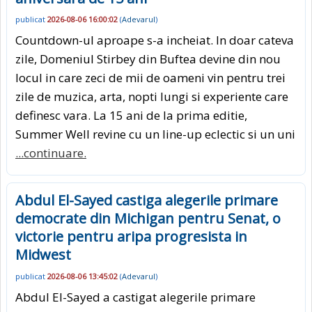
publicat
2026-08-06 16:00:02
(
Adevarul
)
Countdown-ul aproape s-a incheiat. In doar cateva
zile, Domeniul Stirbey din Buftea devine din nou
locul in care zeci de mii de oameni vin pentru trei
zile de muzica, arta, nopti lungi si experiente care
definesc vara. La 15 ani de la prima editie,
Summer Well revine cu un line-up eclectic si un uni
...continuare.
Abdul El-Sayed castiga alegerile primare
democrate din Michigan pentru Senat, o
victorie pentru aripa progresista in
Midwest
publicat
2026-08-06 13:45:02
(
Adevarul
)
Abdul El-Sayed a castigat alegerile primare