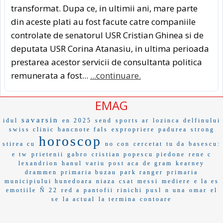
transformat. Dupa ce, in ultimii ani, mare parte
din aceste plati au fost facute catre companiile
controlate de senatorul USR Cristian Ghinea si de
deputata USR Corina Atanasiu, in ultima perioada
prestarea acestor servicii de consultanta politica
remunerata a fost...
...continuare.
EMAG
savarsin
idul
en 2025
send
sports ar
lozinca
delfinului
swiss clinic
bancnote fals
expropriere
padurea
strong
horoscop
stirea cu
no con
cercetat
tu da
basescu:
e tw
prietenii
gabro
cristian popescu piedone
rene c
lexandrion
hanul
variu
post aca
de gram
kearney
drammen
primaria buzau
park ranger
primaria
municipiului hunedoara
niaza
csat
messi
mediere
e la es
emotiile
Ñ 22
red a
pantofii
rinichi
pusl
n una
omar
el
se
la actual
la termina
contoare