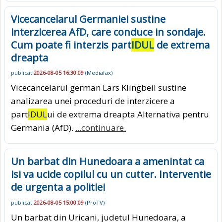
Vicecancelarul Germaniei sustine
interzicerea AfD, care conduce in sondaje.
Cum poate fi interzis part
IDUL
de extrema
dreapta
publicat
2026-08-05 16:30:09
(
Mediafax
)
Vicecancelarul german Lars Klingbeil sustine
analizarea unei proceduri de interzicere a
part
IDUL
ui de extrema dreapta Alternativa pentru
Germania (AfD).
...continuare.
Un barbat din Hunedoara a amenintat ca
isi va ucide copilul cu un cutter. Interventie
de urgenta a politiei
publicat
2026-08-05 15:00:09
(
ProTV
)
Un barbat din Uricani, judetul Hunedoara, a