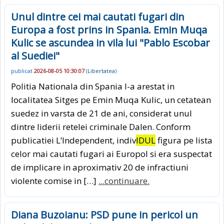
Unul dintre cei mai cautati fugari din
Europa a fost prins in Spania. Emin Muqa
Kulic se ascundea in vila lui "Pablo Escobar
al Suediei"
publicat
2026-08-05 10:30:07
(
Libertatea
)
Politia Nationala din Spania l-a arestat in
localitatea Sitges pe Emin Muqa Kulic, un cetatean
suedez in varsta de 21 de ani, considerat unul
dintre liderii retelei criminale Dalen. Conform
publicatiei L’Independent, indiv
IDUL
figura pe lista
celor mai cautati fugari ai Europol si era suspectat
de implicare in aproximativ 20 de infractiuni
violente comise in […]
...continuare.
Diana Buzoianu: PSD pune in pericol un