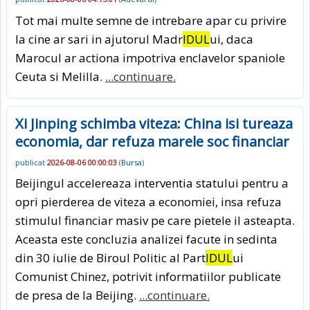
Tot mai multe semne de intrebare apar cu privire
la cine ar sari in ajutorul Madr
IDUL
ui, daca
Marocul ar actiona impotriva enclavelor spaniole
Ceuta si Melilla.
...continuare.
Xi Jinping schimba viteza: China isi tureaza
economia, dar refuza marele soc financiar
publicat
2026-08-06 00:00:03
(
Bursa
)
Beijingul accelereaza interventia statului pentru a
opri pierderea de viteza a economiei, insa refuza
stimulul financiar masiv pe care pietele il asteapta.
Aceasta este concluzia analizei facute in sedinta
din 30 iulie de Biroul Politic al Part
IDUL
ui
Comunist Chinez, potrivit informatiilor publicate
de presa de la Beijing.
...continuare.