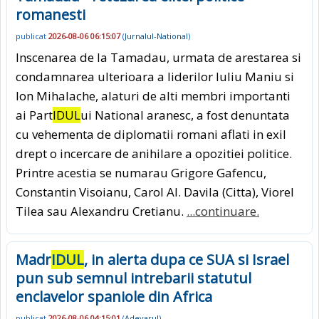
romanesti
publicat
2026-08-06 06:15:07
(
Jurnalul-National
)
Inscenarea de la Tamadau, urmata de arestarea si
condamnarea ulterioara a liderilor Iuliu Maniu si
Ion Mihalache, alaturi de alti membri importanti
ai Part
IDUL
ui National aranesc, a fost denuntata
cu vehementa de diplomatii romani aflati in exil
drept o incercare de anihilare a opozitiei politice.
Printre acestia se numarau Grigore Gafencu,
Constantin Visoianu, Carol Al. Davila (Citta), Viorel
Tilea sau Alexandru Cretianu.
...continuare.
Madr
IDUL
, in alerta dupa ce SUA si Israel
pun sub semnul intrebarii statutul
enclavelor spaniole din Africa
publicat
2026-08-06 04:15:01
(
Adevarul
)