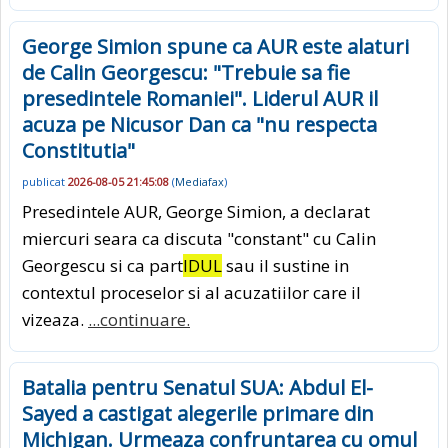
George Simion spune ca AUR este alaturi
de Calin Georgescu: "Trebuie sa fie
presedintele Romaniei". Liderul AUR il
acuza pe Nicusor Dan ca "nu respecta
Constitutia"
publicat
2026-08-05 21:45:08
(
Mediafax
)
Presedintele AUR, George Simion, a declarat
miercuri seara ca discuta "constant" cu Calin
Georgescu si ca part
IDUL
sau il sustine in
contextul proceselor si al acuzatiilor care il
vizeaza.
...continuare.
Batalia pentru Senatul SUA: Abdul El-
Sayed a castigat alegerile primare din
Michigan. Urmeaza confruntarea cu omul