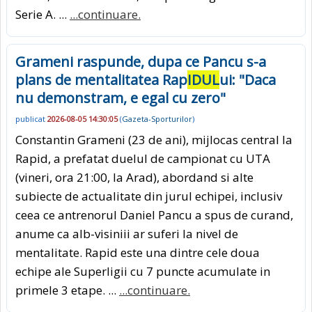
Serie A. ...
...continuare.
Grameni raspunde, dupa ce Pancu s-a
plans de mentalitatea Rap
IDUL
ui: "Daca
nu demonstram, e egal cu zero"
publicat
2026-08-05 14:30:05
(
Gazeta-Sporturilor
)
Constantin Grameni (23 de ani), mijlocas central la
Rapid, a prefatat duelul de campionat cu UTA
(vineri, ora 21:00, la Arad), abordand si alte
subiecte de actualitate din jurul echipei, inclusiv
ceea ce antrenorul Daniel Pancu a spus de curand,
anume ca alb-visiniii ar suferi la nivel de
mentalitate. Rapid este una dintre cele doua
echipe ale Superligii cu 7 puncte acumulate in
primele 3 etape. ...
...continuare.