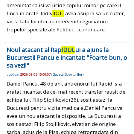
amenintat ca isi va ucide copilul minor pe care il
tinea in brate. Indiv
IDUL
avea asupra sa un cutter,
iar la fata locului au intervenit negociatorii
trupelor speciale ale Politiei.
...continuare.
Noul atacant al Rap
IDUL
ui a ajuns la
Bucuresti! Pancu e incantat: "Foarte bun, o
sa vezi!"
publicat
2026-08-05 15:00:07
(
Gazeta-Sporturilor
)
Daniel Pancu, 48 de ani, antrenorul lui Rapid, s-a
aratat incantat de cel mai recent transfer reusit de
echipa lui, Filip Stojilkovic (26), sosit astazi la
Bucuresti pentru vizita medicala.Daniel Pancu va
avea un nou atacant la dispozitie. La Bucuresti a
sosit astazi Filip Stojilkovic, elvetian de origine
sarba, adus de la Pisa, echipa retrogradata din