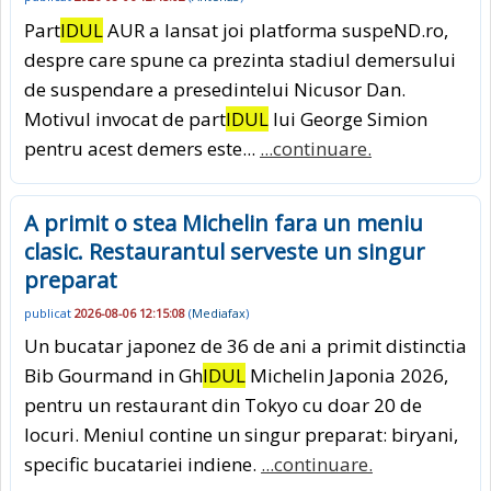
Part
IDUL
AUR a lansat joi platforma suspeND.ro,
despre care spune ca prezinta stadiul demersului
de suspendare a presedintelui Nicusor Dan.
Motivul invocat de part
IDUL
lui George Simion
pentru acest demers este...
...continuare.
A primit o stea Michelin fara un meniu
clasic. Restaurantul serveste un singur
preparat
publicat
2026-08-06 12:15:08
(
Mediafax
)
Un bucatar japonez de 36 de ani a primit distinctia
Bib Gourmand in Gh
IDUL
Michelin Japonia 2026,
pentru un restaurant din Tokyo cu doar 20 de
locuri. Meniul contine un singur preparat: biryani,
specific bucatariei indiene.
...continuare.