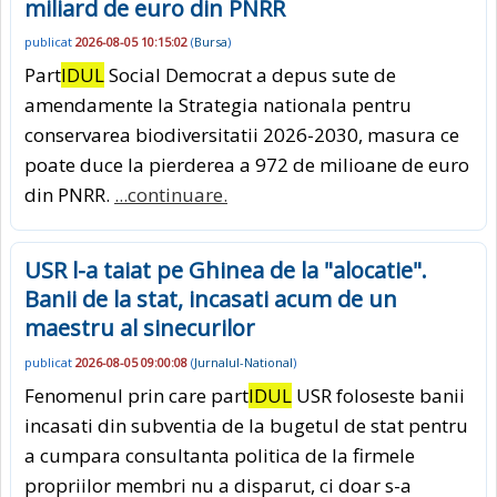
miliard de euro din PNRR
publicat
2026-08-05 10:15:02
(
Bursa
)
Part
IDUL
Social Democrat a depus sute de
amendamente la Strategia nationala pentru
conservarea biodiversitatii 2026-2030, masura ce
poate duce la pierderea a 972 de milioane de euro
din PNRR.
...continuare.
USR l-a taiat pe Ghinea de la "alocatie".
Banii de la stat, incasati acum de un
maestru al sinecurilor
publicat
2026-08-05 09:00:08
(
Jurnalul-National
)
Fenomenul prin care part
IDUL
USR foloseste banii
incasati din subventia de la bugetul de stat pentru
a cumpara consultanta politica de la firmele
propriilor membri nu a disparut, ci doar s-a