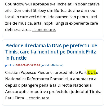
Countdown-ul aproape s-a incheiat. In doar cateva
zile, Domeniul Stirbey din Buftea devine din nou
locul in care zeci de mii de oameni vin pentru trei
zile de muzica, arta, nopti lungi si experiente care
definesc vara.
...continuare.
Piedone il reclama la DNA pe prefectul de
Timis, care l-a mentinut pe Dominic Fritz
in functie
publicat
2026-08-05 10:30:07
(
Jurnalul-National
)
Cristian Popescu Piedone, presedintele Part
IDUL
ui
Nationalist Reformarea Romaniei, a anuntat ca a
depus o plangere penala la Directia Nationala
Anticoruptie impotriva prefectului judetului Timis,
Paul Finta.
...continuare.