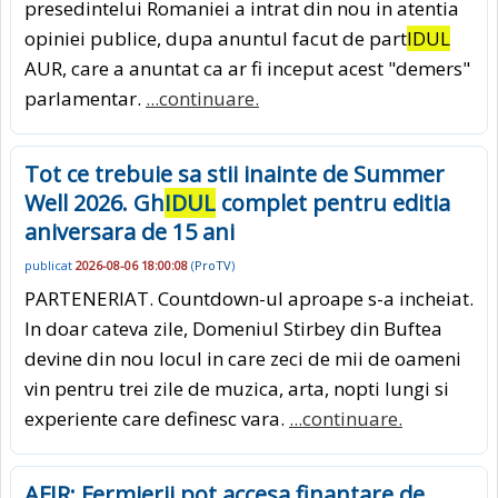
presedintelui Romaniei a intrat din nou in atentia
opiniei publice, dupa anuntul facut de part
IDUL
AUR, care a anuntat ca ar fi inceput acest "demers"
parlamentar.
...continuare.
Tot ce trebuie sa stii inainte de Summer
Well 2026. Gh
IDUL
complet pentru editia
aniversara de 15 ani
publicat
2026-08-06 18:00:08
(
ProTV
)
PARTENERIAT. Countdown-ul aproape s-a incheiat.
In doar cateva zile, Domeniul Stirbey din Buftea
devine din nou locul in care zeci de mii de oameni
vin pentru trei zile de muzica, arta, nopti lungi si
experiente care definesc vara.
...continuare.
AFIR: Fermierii pot accesa finantare de