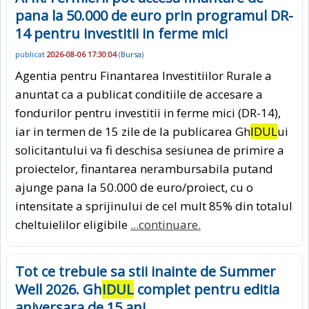
pana la 50.000 de euro prin programul DR-
14 pentru investitii in ferme mici
publicat
2026-08-06 17:30:04
(
Bursa
)
Agentia pentru Finantarea Investitiilor Rurale a
anuntat ca a publicat conditiile de accesare a
fondurilor pentru investitii in ferme mici (DR-14),
iar in termen de 15 zile de la publicarea Gh
IDUL
ui
solicitantului va fi deschisa sesiunea de primire a
proiectelor, finantarea nerambursabila putand
ajunge pana la 50.000 de euro/proiect, cu o
intensitate a sprijinului de cel mult 85% din totalul
cheltuielilor eligibile
...continuare.
Tot ce trebuie sa stii inainte de Summer
Well 2026. Gh
IDUL
complet pentru editia
aniversara de 15 ani