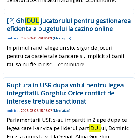
[P] Gh
IDUL
jucatorului pentru gestionarea
eficienta a bugetului la cazino online
publicat
2026-08-05 18:45:09
(
Money.ro
)
In primul rand, alege un site sigur de jocuri,
pentru ca datele tale bancare si, implicit si banii
tai, sa nu fie la risc.
...continuare.
Ruptura in USR dupa votul pentru legea
integritatii. Gorghiu: Orice conflict de
interese trebuie sanctionat
publicat
2026-08-05 18:15:07
(
Mediafax
)
Parlamentarii USR s-au impartit in 2 ape dupa ce
legea care l-ar viza pe liderul part
IDUL
ui, Dominic
Fritz, a ajuns la vot la Senat. Alina Gorghiu,