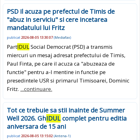
PSD il acuza pe prefectul de Timis de
"abuz in serviciu" si cere incetarea
mandatului lui Fritz
publicat
2026-08-05 13:30:07
(
Mediafax
)
Part
IDUL
Social Democrat (PSD) a transmis
miercuri un mesaj adresat prefectului de Timis,
Paul Finta, pe care il acuza ca "abuzeaza de
functie" pentru a-l mentine in functie pe
presedintele USR si primarul Timisoarei, Dominic
Fritz.
...continuare.
Tot ce trebuie sa stii inainte de Summer
Well 2026. Gh
IDUL
complet pentru editia
aniversara de 15 ani
publicat
2026-08-05 13:15:02
(
Antena-1
)