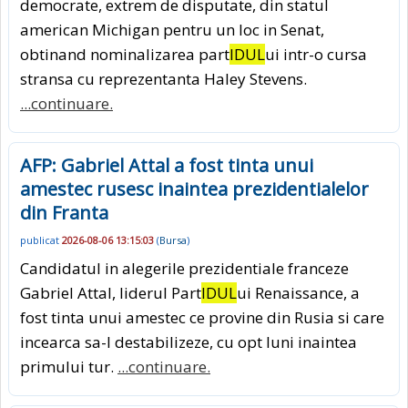
democrate, extrem de disputate, din statul
american Michigan pentru un loc in Senat,
obtinand nominalizarea part
IDUL
ui intr-o cursa
stransa cu reprezentanta Haley Stevens.
...continuare.
AFP: Gabriel Attal a fost tinta unui
amestec rusesc inaintea prezidentialelor
din Franta
publicat
2026-08-06 13:15:03
(
Bursa
)
Candidatul in alegerile prezidentiale franceze
Gabriel Attal, liderul Part
IDUL
ui Renaissance, a
fost tinta unui amestec ce provine din Rusia si care
incearca sa-l destabilizeze, cu opt luni inaintea
primului tur.
...continuare.