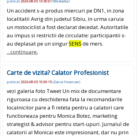
publicat
2026-08-05 13:30:07
(
Mediafax
)
Un accident s-a produs miercuri pe DN1, in zona
localitatii Avrig din judetul Sibiu, in urma caruia
un motociclist a fost declarat decedat. Autoritatile
au impus si restrictii de circulatie: participantii s-
au deplasat pe un singur
SENS
de mers.
...continuare.
Carte de vizita? Calator Profesionist
publicat
2026-08-05 10:00:15
(
Ziarul-Financiar
)
vezi galeria foto Tweet Un mix de documentare
riguroasa cu deschiderea fata la recomandarile
localnicilor pare a fi reteta pentru a calatori care
functioneaza pentru Monica Botez, marketing
strategist & advisor pentru start-upuri. Jurnalul de
calatorii al Monicai este impresionant, dar nu prin