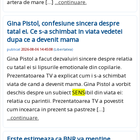
artera de mare […]
...continuare.
Gina Pistol, confesiune sincera despre
tatal ei. Ce s-a schimbat in viata vedetei
dupa ce a devenit mama
publicat
2026-08-06 14:45:08
(
Libertatea
)
Gina Pistol a facut dezvaluiri sincere despre relatia
cu tatal ei si lipsurile emotionale din copilarie.
Prezentatoarea TV a explicat cum i s-a schimbat
viata de cand a devenit mama. Gina Pistol a vorbit
deschis despre un subiect
SENS
ibil din viata ei:
relatia cu parintii. Prezentatoarea TV a povestit
cum incearca in prezent sa pastreze […]
...continuare.
Erste estimeaza ca BNR va mentine