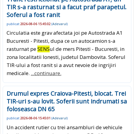
TIR s-a rasturnat si a facut praf parapetul.
Soferul a fost ranit
publicat
2026-08-06 15:45:02
(
Adevarul
)
Circulatia este grav afectata joi pe Autostrada A1
Bucuresti - Pitesti, dupa ce un autocamion s-a
rasturnat pe
SENS
ul de mers Pitesti - Bucuresti, in
zona localitatii Ionesti, judetul Dambovita. Soferul
TIR-ului a fost ranit si a avut nevoie de ingrijiri
medicale.
...continuare.
Drumul expres Craiova-Pitesti, blocat. Trei
TIR-uri s-au lovit. Soferii sunt indrumati sa
foloseasca DN 65
publicat
2026-08-06 15:45:01
(
Adevarul
)
Un accident rutier cu trei ansambluri de vehicule