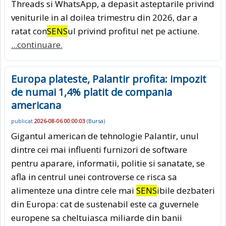
Threads si WhatsApp, a depasit asteptarile privind
veniturile in al doilea trimestru din 2026, dar a
ratat con
SENS
ul privind profitul net pe actiune.
...continuare.
Europa plateste, Palantir profita: impozit
de numai 1,4% platit de compania
americana
publicat
2026-08-06 00:00:03
(
Bursa
)
Gigantul american de tehnologie Palantir, unul
dintre cei mai influenti furnizori de software
pentru aparare, informatii, politie si sanatate, se
afla in centrul unei controverse ce risca sa
alimenteze una dintre cele mai
SENS
ibile dezbateri
din Europa: cat de sustenabil este ca guvernele
europene sa cheltuiasca miliarde din banii