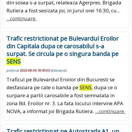
din sosea s-a surpat, relateaza Agerpres. Brigada
Rutiera a fost sesizata joi, in jurul orei 16:30, cu...
...continuare.
Trafic restrictionat pe Bulevardul Eroilor
din Capitala dupa ce carosabilul s-a
surpat. Se circula pe o singura banda pe
SENS
publicat
2026-08-06 18:45:05
(
Adevarul
)
Traficul pe Bulevardul Eroilor din Bucuresti se
desfasoara pe cate o banda pe
SENS
, dupa ce o
surpare a partii carosabile a fost semnalata in
zona Bd. Eroilor nr. 3. La fata locului intervine APA
NOVA, a informat joi Brigada Rutiera.
...continuare.
Trafic restrictionat pe Autostrada A1, un