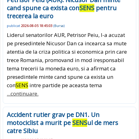
cand spune ca exista con
SENS
pentru
trecerea la euro
publicat
2026-08-05 18:45:03
(
Bursa
)
Liderul senatorilor AUR, Petrisor Peiu, l-a acuzat
pe presedintele Nicusor Dan ca incearca sa mute
atentia de la criza politica si economica prin care
trece Romania, promovand in mod iresponsabil
tema trecerii la moneda euro, si a afirmat ca
presedintele minte cand spune ca exista un
con
SENS
intre partide pe aceasta tema
...continuare.
Accident rutier grav pe DN1. Un
motociclist a murit pe
SENS
ul de mers
catre Sibiu