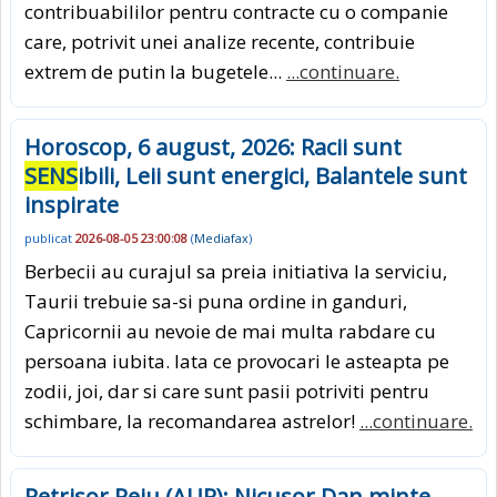
contribuabililor pentru contracte cu o companie
care, potrivit unei analize recente, contribuie
extrem de putin la bugetele...
...continuare.
Horoscop, 6 august, 2026: Racii sunt
SENS
ibili, Leii sunt energici, Balantele sunt
inspirate
publicat
2026-08-05 23:00:08
(
Mediafax
)
Berbecii au curajul sa preia initiativa la serviciu,
Taurii trebuie sa-si puna ordine in ganduri,
Capricornii au nevoie de mai multa rabdare cu
persoana iubita. Iata ce provocari le asteapta pe
zodii, joi, dar si care sunt pasii potriviti pentru
schimbare, la recomandarea astrelor!
...continuare.
Petrisor Peiu (AUR): Nicusor Dan minte