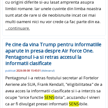
cu origini diferite si-au lasat amprenta asupra
limbii romane. Iar unele cuvinte din limba noastra
sunt atat de rare si de neobisnuite incat cei mai
multi oameni nici nu vor crede ca fac parte din ea.
...continuare.
Pe cine da vina Trump pentru informatiile
aparute in presa despre Air Force One.
Pentagonul i-a si retras accesul la
informatii clasificate
publicat
2026-08-08 15:45:01
(
Adevarul
)
Pentagonul i-a retras fostului secretar al Fortelor
Aeriene ale SUA, Frank Kendall, "eligibilitatea" de a
avea acces la informatii clasificate si i-a interzis sa
ocupe "orice functie
SENS
ibila", acuzandu-l vineri
ca ar fi divulgat presei informatii
SENS
ibile.