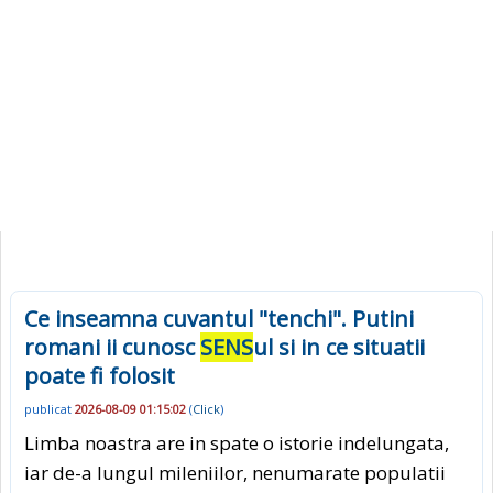
Ce inseamna cuvantul "tenchi". Putini
romani ii cunosc
SENS
ul si in ce situatii
poate fi folosit
publicat
2026-08-09 01:15:02
(
Click
)
Limba noastra are in spate o istorie indelungata,
iar de-a lungul mileniilor, nenumarate populatii