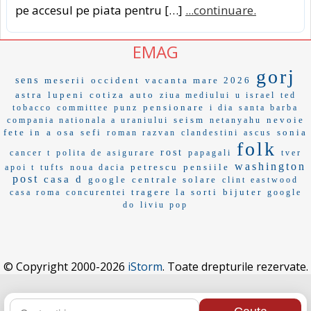
pe accesul pe piata pentru […]
...continuare.
EMAG
gorj
sens
meserii
occident
vacanta mare 2026
astra
lupeni
cotiza
auto
ziua mediului
u israel
ted
pensionare
tobacco
committee
punz
i dia
santa barba
seism
nevoie
compania nationala a uraniului
netanyahu
fete in
a osa
sefi
sonia
roman razvan
clandestini
ascus
folk
rost
cancer t
polita de asigurare
papagali
tver
washington
petrescu
pensiile
apoi t
tufts
noua dacia
post
casa d
google
centrale solare
clint eastwood
tragere la sorti
bijuter
casa roma
concurentei
google
do
liviu pop
© Copyright 2000-2026
iStorm
. Toate drepturile rezervate.