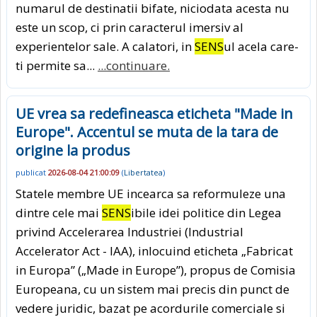
numarul de destinatii bifate, niciodata acesta nu
este un scop, ci prin caracterul imersiv al
experientelor sale. A calatori, in
SENS
ul acela care-
ti permite sa...
...continuare.
UE vrea sa redefineasca eticheta "Made in
Europe". Accentul se muta de la tara de
origine la produs
publicat
2026-08-04 21:00:09
(
Libertatea
)
Statele membre UE incearca sa reformuleze una
dintre cele mai
SENS
ibile idei politice din Legea
privind Accelerarea Industriei (Industrial
Accelerator Act - IAA), inlocuind eticheta „Fabricat
in Europa” („Made in Europe”), propus de Comisia
Europeana, cu un sistem mai precis din punct de
vedere juridic, bazat pe acordurile comerciale si