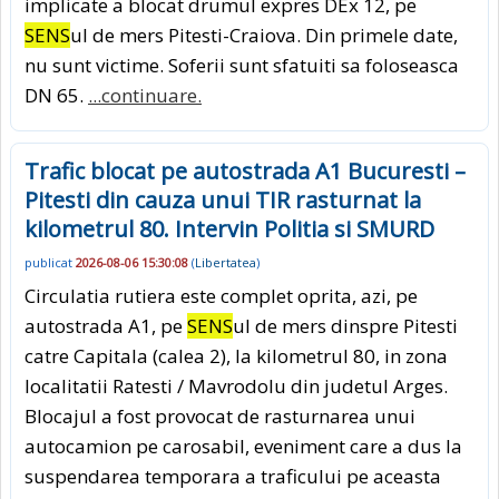
implicate a blocat drumul expres DEx 12, pe
SENS
ul de mers Pitesti-Craiova. Din primele date,
nu sunt victime. Soferii sunt sfatuiti sa foloseasca
DN 65.
...continuare.
Trafic blocat pe autostrada A1 Bucuresti –
Pitesti din cauza unui TIR rasturnat la
kilometrul 80. Intervin Politia si SMURD
publicat
2026-08-06 15:30:08
(
Libertatea
)
Circulatia rutiera este complet oprita, azi, pe
autostrada A1, pe
SENS
ul de mers dinspre Pitesti
catre Capitala (calea 2), la kilometrul 80, in zona
localitatii Ratesti / Mavrodolu din judetul Arges.
Blocajul a fost provocat de rasturnarea unui
autocamion pe carosabil, eveniment care a dus la
suspendarea temporara a traficului pe aceasta