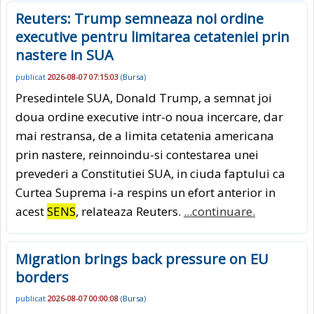
Reuters: Trump semneaza noi ordine
executive pentru limitarea cetateniei prin
nastere in SUA
publicat
2026-08-07 07:15:03
(
Bursa
)
Presedintele SUA, Donald Trump, a semnat joi
doua ordine executive intr-o noua incercare, dar
mai restransa, de a limita cetatenia americana
prin nastere, reinnoindu-si contestarea unei
prevederi a Constitutiei SUA, in ciuda faptului ca
Curtea Suprema i-a respins un efort anterior in
acest
SENS
, relateaza Reuters.
...continuare.
Migration brings back pressure on EU
borders
publicat
2026-08-07 00:00:08
(
Bursa
)