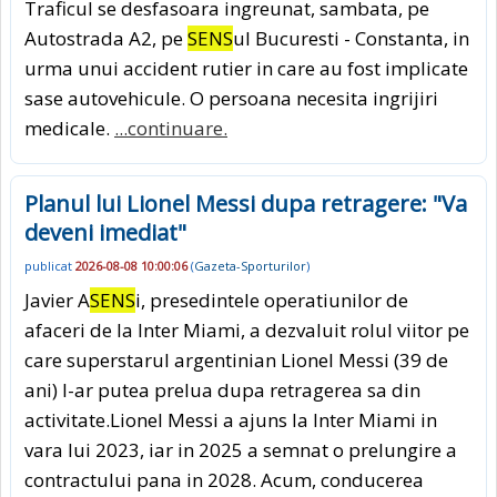
Traficul se desfasoara ingreunat, sambata, pe
Autostrada A2, pe
SENS
ul Bucuresti - Constanta, in
urma unui accident rutier in care au fost implicate
sase autovehicule. O persoana necesita ingrijiri
medicale.
...continuare.
Planul lui Lionel Messi dupa retragere: "Va
deveni imediat"
publicat
2026-08-08 10:00:06
(
Gazeta-Sporturilor
)
Javier A
SENS
i, presedintele operatiunilor de
afaceri de la Inter Miami, a dezvaluit rolul viitor pe
care superstarul argentinian Lionel Messi (39 de
ani) l-ar putea prelua dupa retragerea sa din
activitate.Lionel Messi a ajuns la Inter Miami in
vara lui 2023, iar in 2025 a semnat o prelungire a
contractului pana in 2028. Acum, conducerea