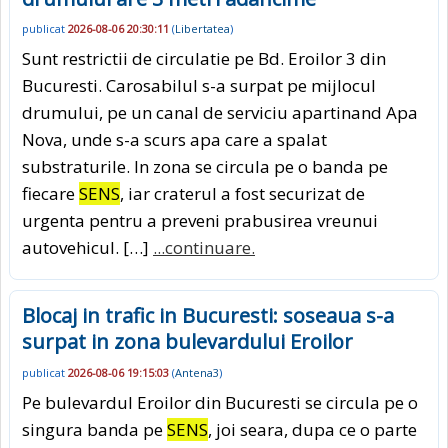
publicat
2026-08-06 20:30:11
(
Libertatea
)
Sunt restrictii de circulatie pe Bd. Eroilor 3 din
Bucuresti. Carosabilul s-a surpat pe mijlocul
drumului, pe un canal de serviciu apartinand Apa
Nova, unde s-a scurs apa care a spalat
substraturile. In zona se circula pe o banda pe
fiecare
SENS
, iar craterul a fost securizat de
urgenta pentru a preveni prabusirea vreunui
autovehicul. […]
...continuare.
Blocaj in trafic in Bucuresti: soseaua s-a
surpat in zona bulevardului Eroilor
publicat
2026-08-06 19:15:03
(
Antena3
)
Pe bulevardul Eroilor din Bucuresti se circula pe o
singura banda pe
SENS
, joi seara, dupa ce o parte