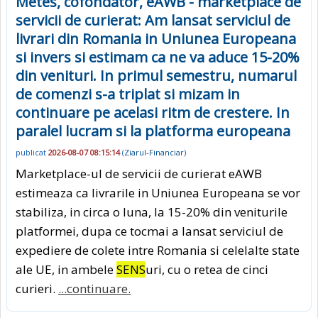
Metes, cofondator, eAWB - marketplace de
servicii de curierat: Am lansat serviciul de
livrari din Romania in Uniunea Europeana
si invers si estimam ca ne va aduce 15-20%
din venituri. In primul semestru, numarul
de comenzi s-a triplat si mizam in
continuare pe acelasi ritm de crestere. In
paralel lucram si la platforma europeana
publicat
2026-08-07 08:15:14
(
Ziarul-Financiar
)
Marketplace-ul de servicii de curierat eAWB
estimeaza ca livrarile in Uniunea Europeana se vor
stabiliza, in circa o luna, la 15-20% din veniturile
platformei, dupa ce tocmai a lansat serviciul de
expediere de colete intre Romania si celelalte state
ale UE, in ambele
SENS
uri, cu o retea de cinci
curieri.
...continuare.