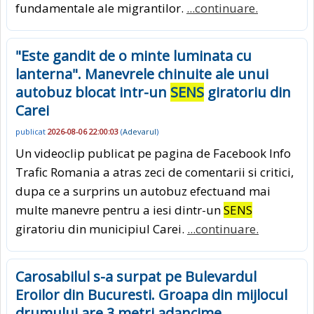
fundamentale ale migrantilor.
...continuare.
"Este gandit de o minte luminata cu
lanterna". Manevrele chinuite ale unui
autobuz blocat intr-un
SENS
giratoriu din
Carei
publicat
2026-08-06 22:00:03
(
Adevarul
)
Un videoclip publicat pe pagina de Facebook Info
Trafic Romania a atras zeci de comentarii si critici,
dupa ce a surprins un autobuz efectuand mai
multe manevre pentru a iesi dintr-un
SENS
giratoriu din municipiul Carei.
...continuare.
Carosabilul s-a surpat pe Bulevardul
Eroilor din Bucuresti. Groapa din mijlocul
drumului are 3 metri adancime