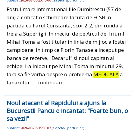
publicat
2026-08-05 23:15:06
(
Gazeta-Sporturilor
)
Fostul mare international Ilie Dumitrescu (57 de
ani) a criticat o schimbare facuta de FCSB in
partida cu Farul Constanta, scor 2-2, din runda a
treia a Superligii. In meciul de pe Arcul de Triumf,
Mihai Toma a fost titular in linia de mijloc a fostei
campioane, in timp ce Florin Tanase a inceput pe
banca de rezerve. "Decarul" si noul capitan al
echipei l-a inlocuit pe Mihai Toma in minutul 29,
fara sa fie vorba despre o problema
MEDICALA
a
tanarului...
...continuare.
Noul atacant al Rapidului a ajuns la
Bucuresti! Pancu e incantat: "Foarte bun, o
sa vezi!"
publicat
2026-08-05 15:00:07
(
Gazeta-Sporturilor
)