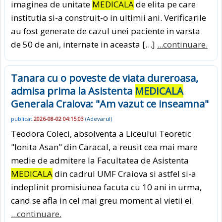
imaginea de unitate
MEDICALA
de elita pe care
institutia si-a construit-o in ultimii ani. Verificarile
au fost generate de cazul unei paciente in varsta
de 50 de ani, internate in aceasta […]
...continuare.
Tanara cu o poveste de viata dureroasa,
admisa prima la Asistenta
MEDICALA
Generala Craiova: "Am vazut ce inseamna"
publicat
2026-08-02 04:15:03
(
Adevarul
)
Teodora Coleci, absolventa a Liceului Teoretic
"Ionita Asan" din Caracal, a reusit cea mai mare
medie de admitere la Facultatea de Asistenta
MEDICALA
din cadrul UMF Craiova si astfel si-a
indeplinit promisiunea facuta cu 10 ani in urma,
cand se afla in cel mai greu moment al vietii ei.
...continuare.