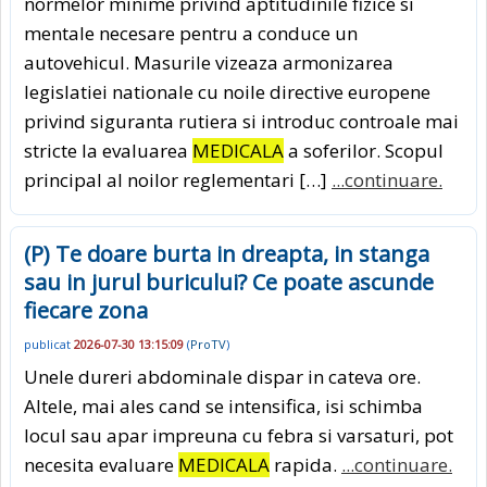
normelor minime privind aptitudinile fizice si
mentale necesare pentru a conduce un
autovehicul. Masurile vizeaza armonizarea
legislatiei nationale cu noile directive europene
privind siguranta rutiera si introduc controale mai
stricte la evaluarea
MEDICALA
a soferilor. Scopul
principal al noilor reglementari […]
...continuare.
(P) Te doare burta in dreapta, in stanga
sau in jurul buricului? Ce poate ascunde
fiecare zona
publicat
2026-07-30 13:15:09
(
ProTV
)
Unele dureri abdominale dispar in cateva ore.
Altele, mai ales cand se intensifica, isi schimba
locul sau apar impreuna cu febra si varsaturi, pot
necesita evaluare
MEDICALA
rapida.
...continuare.