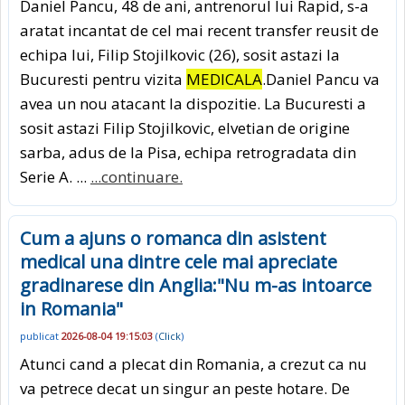
Daniel Pancu, 48 de ani, antrenorul lui Rapid, s-a
aratat incantat de cel mai recent transfer reusit de
echipa lui, Filip Stojilkovic (26), sosit astazi la
Bucuresti pentru vizita
MEDICALA
.Daniel Pancu va
avea un nou atacant la dispozitie. La Bucuresti a
sosit astazi Filip Stojilkovic, elvetian de origine
sarba, adus de la Pisa, echipa retrogradata din
Serie A. ...
...continuare.
Cum a ajuns o romanca din asistent
medical una dintre cele mai apreciate
gradinarese din Anglia:"Nu m-as intoarce
in Romania"
publicat
2026-08-04 19:15:03
(
Click
)
Atunci cand a plecat din Romania, a crezut ca nu
va petrece decat un singur an peste hotare. De