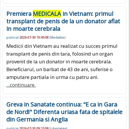
Premiera
MEDICALA
in Vietnam: primul
transplant de penis de la un donator aflat
in moarte cerebrala
publicat
2026-07-30 10:45:08
(
Mediafax
)
Medicii din Vietnam au realizat cu succes primul
transplant de penis din tara, folosind un organ
provenit de la un donator in moarte cerebrala.
Beneficiarul, un barbat de 43 de ani, suferise o
amputare partiala in urma cu patru ani.
...continuare.
Greva in Sanatate continua: "E ca in Gara
de Nord!" Diferenta uriasa fata de spitalele
din Germania si Anglia
publicat
2026-07-30 09:15:08
(
Libertatea
)