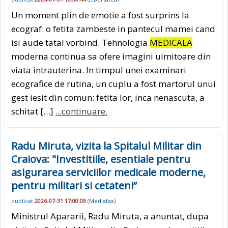
Un moment plin de emotie a fost surprins la
ecograf: o fetita zambeste in pantecul mamei cand
isi aude tatal vorbind. Tehnologia
MEDICALA
moderna continua sa ofere imagini uimitoare din
viata intrauterina. In timpul unei examinari
ecografice de rutina, un cuplu a fost martorul unui
gest iesit din comun: fetita lor, inca nenascuta, a
schitat […]
...continuare.
Radu Miruta, vizita la Spitalul Militar din
Craiova: "Investitiile, esentiale pentru
asigurarea serviciilor medicale moderne,
pentru militari si cetateni”
publicat
2026-07-31 17:00:09
(
Mediafax
)
Ministrul Apararii, Radu Miruta, a anuntat, dupa