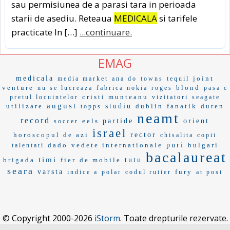
sau permisiunea de a parasi tara in perioada
starii de asediu. Reteaua
MEDICALA
si tarifele
practicate In […]
...continuare.
EMAG
medicala
joint
media market
ana do
towns
tequil
venture
blond
nu se lucreaza
fabrica nokia
roges
pasa c
cristi munteanu
pretul locuintelor
vizitatori
seagate
august
utilizare
studiu
dublin
fanatik
duren
topps
neamt
record
eels
partide
orient
soccer
israel
horoscopul de azi
rector
chisalita
copii
dado
vedete internationale
puri
bulgari
talentati
bacalaureat
timi
brigada
fier
de mobile
tutu
seara
varsta
fury
indice a
polar
codul rutier
at post
© Copyright 2000-2026
iStorm
. Toate drepturile rezervate.