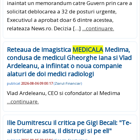
inaintat un memorandum catre Guvern prin care a
solicitat deblocarea a 32 de posturi urgente,
Executivul a aprobat doar 6 dintre acestea,
relateaza News.ro. Decizia […]
...continuare.
Reteaua de imagistica
MEDICALA
Medima,
condusa de medicul Gheorghe Iana si Vlad
Ardeleanu, a infiintat o noua companie
alaturi de doi medici radiologi
publicat
2026-08-06 09:00:17
(
Ziarul-Financiar
)
Vlad Ardeleanu, CEO si cofondator al Medima
...continuare.
Ilie Dumitrescu il critica pe Gigi Becali: "Te-
ai stricat cu asta, il distrugi si pe el!"