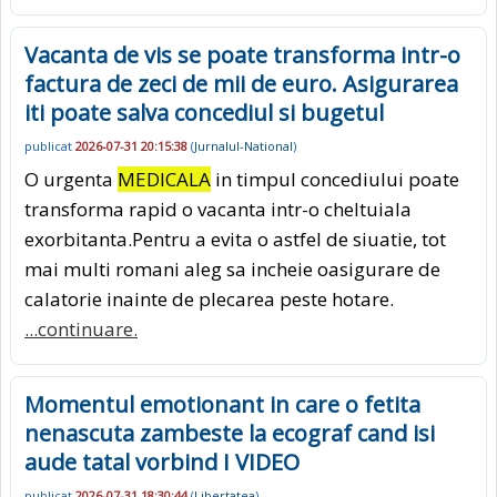
Vacanta de vis se poate transforma intr-o
factura de zeci de mii de euro. Asigurarea
iti poate salva concediul si bugetul
publicat
2026-07-31 20:15:38
(
Jurnalul-National
)
O urgenta
MEDICALA
in timpul concediului poate
transforma rapid o vacanta intr-o cheltuiala
exorbitanta.Pentru a evita o astfel de siuatie, tot
mai multi romani aleg sa incheie oasigurare de
calatorie inainte de plecarea peste hotare.
...continuare.
Momentul emotionant in care o fetita
nenascuta zambeste la ecograf cand isi
aude tatal vorbind I VIDEO
publicat
2026-07-31 18:30:44
(
Libertatea
)