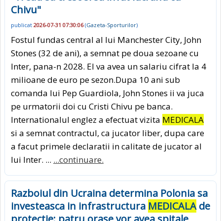
Chivu"
publicat
2026-07-31 07:30:06
(
Gazeta-Sporturilor
)
Fostul fundas central al lui Manchester City, John
Stones (32 de ani), a semnat pe doua sezoane cu
Inter, pana-n 2028. El va avea un salariu cifrat la 4
milioane de euro pe sezon.Dupa 10 ani sub
comanda lui Pep Guardiola, John Stones ii va juca
pe urmatorii doi cu Cristi Chivu pe banca.
Internationalul englez a efectuat vizita
MEDICALA
si a semnat contractul, ca jucator liber, dupa care
a facut primele declaratii in calitate de jucator al
lui Inter. ...
...continuare.
Razboiul din Ucraina determina Polonia sa
investeasca in infrastructura
MEDICALA
de
protectie: patru orase vor avea spitale