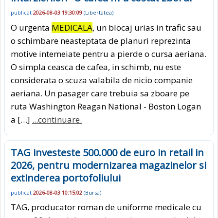
publicat
2026-08-03 19:30:09
(
Libertatea
)
O urgenta
MEDICALA
, un blocaj urias in trafic sau
o schimbare neasteptata de planuri reprezinta
motive intemeiate pentru a pierde o cursa aeriana.
O simpla ceasca de cafea, in schimb, nu este
considerata o scuza valabila de nicio companie
aeriana. Un pasager care trebuia sa zboare pe
ruta Washington Reagan National - Boston Logan
a […]
...continuare.
TAG investeste 500.000 de euro in retail in
2026, pentru modernizarea magazinelor si
extinderea portofoliului
publicat
2026-08-03 10:15:02
(
Bursa
)
TAG, producator roman de uniforme medicale cu