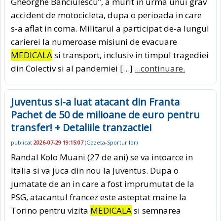
Gheorghe Banciulescu”, a murit in urma unui grav
accident de motocicleta, dupa o perioada in care
s-a aflat in coma. Militarul a participat de-a lungul
carierei la numeroase misiuni de evacuare
MEDICALA
si transport, inclusiv in timpul tragediei
din Colectiv si al pandemiei […]
...continuare.
Juventus si-a luat atacant din Franta
Pachet de 50 de milioane de euro pentru
transfer! + Detaliile tranzactiei
publicat
2026-07-29 19:15:07
(
Gazeta-Sporturilor
)
Randal Kolo Muani (27 de ani) se va intoarce in
Italia si va juca din nou la Juventus. Dupa o
jumatate de an in care a fost imprumutat de la
PSG, atacantul francez este asteptat maine la
Torino pentru vizita
MEDICALA
si semnarea