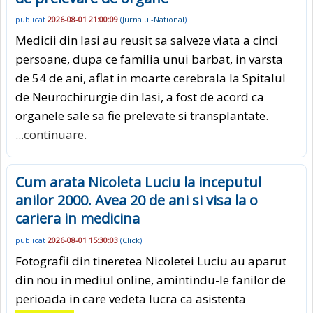
publicat
2026-08-01 21:00:09
(
Jurnalul-National
)
Medicii din Iasi au reusit sa salveze viata a cinci
persoane, dupa ce familia unui barbat, in varsta
de 54 de ani, aflat in moarte cerebrala la Spitalul
de Neurochirurgie din Iasi, a fost de acord ca
organele sale sa fie prelevate si transplantate.
...continuare.
Cum arata Nicoleta Luciu la inceputul
anilor 2000. Avea 20 de ani si visa la o
cariera in medicina
publicat
2026-08-01 15:30:03
(
Click
)
Fotografii din tineretea Nicoletei Luciu au aparut
din nou in mediul online, amintindu-le fanilor de
perioada in care vedeta lucra ca asistenta