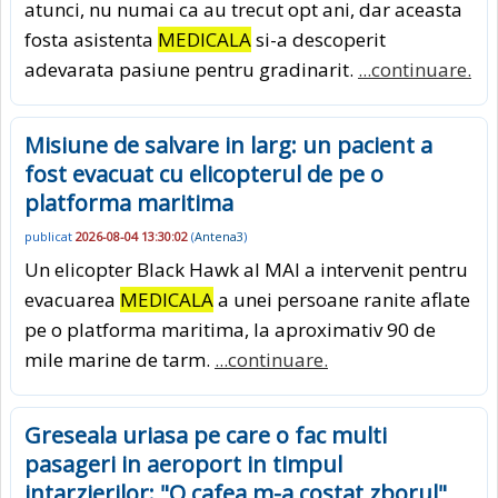
atunci, nu numai ca au trecut opt ani, dar aceasta
fosta asistenta
MEDICALA
si-a descoperit
adevarata pasiune pentru gradinarit.
...continuare.
Misiune de salvare in larg: un pacient a
fost evacuat cu elicopterul de pe o
platforma maritima
publicat
2026-08-04 13:30:02
(
Antena3
)
Un elicopter Black Hawk al MAI a intervenit pentru
evacuarea
MEDICALA
a unei persoane ranite aflate
pe o platforma maritima, la aproximativ 90 de
mile marine de tarm.
...continuare.
Greseala uriasa pe care o fac multi
pasageri in aeroport in timpul
intarzierilor: "O cafea m-a costat zborul"