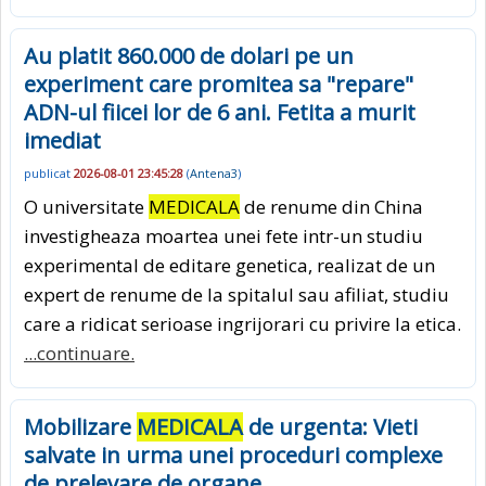
Au platit 860.000 de dolari pe un
experiment care promitea sa "repare"
ADN-ul fiicei lor de 6 ani. Fetita a murit
imediat
publicat
2026-08-01 23:45:28
(
Antena3
)
O universitate
MEDICALA
de renume din China
investigheaza moartea unei fete intr-un studiu
experimental de editare genetica, realizat de un
expert de renume de la spitalul sau afiliat, studiu
care a ridicat serioase ingrijorari cu privire la etica.
...continuare.
Mobilizare
MEDICALA
de urgenta: Vieti
salvate in urma unei proceduri complexe
de prelevare de organe