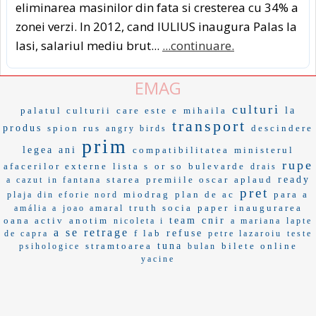
eliminarea masinilor din fata si cresterea cu 34% a
zonei verzi. In 2012, cand IULIUS inaugura Palas la
Iasi, salariul mediu brut...
...continuare.
EMAG
culturi
palatul culturii
care este e
mihaila
la
transport
produs
spion rus
descindere
angry birds
prim
legea ani
compatibilitatea
ministerul
rupe
afacerilor externe
lista s
or so
bulevarde
drais
starea
premiile oscar
aplaud
ready
a cazut in fantana
pret
miodrag
plan de ac
para a
plaja din eforie nord
truth socia
paper
inaugurarea
amália a
joao amaral
oana activ
anotim
team
cnir
nicoleta i
a mariana
lapte
a se retrage
f lab
refuse
de capra
petre lazaroiu
teste
stramtoarea
tuna
bilete online
psihologice
bulan
yacine