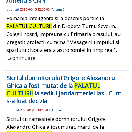
Antena 3 CNN
publicat
2026-06-15 12:00:03
(
Antena3
)
Romania Inteligenta si-a deschis portile la
PALATUL CULTURII
din Drobeta Turnu Severin.
Colegii nostri, impreuna cu Primaria orasului, au
pregatit proiectii cu tema "Mesagerii timpului si
spatiului: Noua era a astronomiei in timp real".
...continuare.
Sicriul domnitorului Grigore Alexandru
Ghica a fost mutat de la
PALATUL
CULTURII
la sediul Jandarmeriei Iasi. Cum
s-a luat decizia
publicat
2026-05-19 18:15:03
(
Antena3
)
Sicriul cu ramasitele domnitorului Grigore
Alexandru Ghica a fost mutat, marti, de la