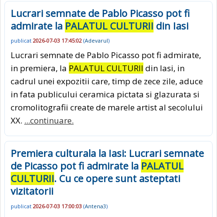
Lucrari semnate de Pablo Picasso pot fi
admirate la
PALATUL CULTURII
din Iasi
publicat
2026-07-03 17:45:02
(
Adevarul
)
Lucrari semnate de Pablo Picasso pot fi admirate,
in premiera, la
PALATUL CULTURII
din Iasi, in
cadrul unei expozitii care, timp de zece zile, aduce
in fata publicului ceramica pictata si glazurata si
cromolitografii create de marele artist al secolului
XX.
...continuare.
Premiera culturala la Iasi: Lucrari semnate
de Picasso pot fi admirate la
PALATUL
CULTURII
. Cu ce opere sunt asteptati
vizitatorii
publicat
2026-07-03 17:00:03
(
Antena3
)