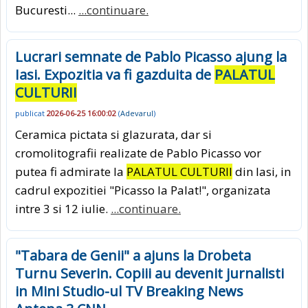
Bucuresti...
...continuare.
Lucrari semnate de Pablo Picasso ajung la
Iasi. Expozitia va fi gazduita de
PALATUL
CULTURII
publicat
2026-06-25 16:00:02
(
Adevarul
)
Ceramica pictata si glazurata, dar si
cromolitografii realizate de Pablo Picasso vor
putea fi admirate la
PALATUL CULTURII
din Iasi, in
cadrul expozitiei "Picasso la Palat!", organizata
intre 3 si 12 iulie.
...continuare.
"Tabara de Genii" a ajuns la Drobeta
Turnu Severin. Copiii au devenit jurnalisti
in Mini Studio-ul TV Breaking News