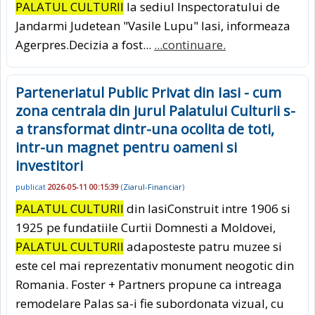
PALATUL CULTURII
la sediul Inspectoratului de
Jandarmi Judetean "Vasile Lupu" Iasi, informeaza
Agerpres.Decizia a fost...
...continuare.
Parteneriatul Public Privat din Iasi - cum
zona centrala din jurul Palatului Culturii s-
a transformat dintr-una ocolita de toti,
intr-un magnet pentru oameni si
investitori
publicat
2026-05-11 00:15:39
(
Ziarul-Financiar
)
PALATUL CULTURII
din IasiConstruit intre 1906 si
1925 pe fundatiile Curtii Domnesti a Moldovei,
PALATUL CULTURII
adaposteste patru muzee si
este cel mai reprezentativ monument neogotic din
Romania. Foster + Partners propune ca intreaga
remodelare Palas sa-i fie subordonata vizual, cu