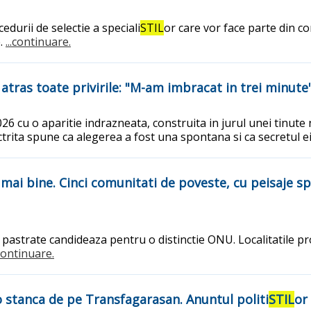
durii de selectie a speciali
STIL
or care vor face parte din 
e.
...continuare.
 atras toate privirile: "M-am imbracat in trei minute
026 cu o aparitie indrazneata, construita in jurul unei tinut
ctrita spune ca alegerea a fost una spontana si ca secretul e
 mai bine. Cinci comunitati de poveste, cu peisaje s
bine pastrate candideaza pentru o distinctie ONU. Localitatile
.continuare.
 o stanca de pe Transfagarasan. Anuntul politi
STIL
or