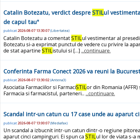
Catalin Botezatu, verdict despre
STIL
ul vestimenta
de capul tau"
publicat
2026-08-07 13:30:07
(
Libertatea
)
Catalin Botezatu a comentat
STIL
ul vestimentar al presedi
Botezatu si-a exprimat punctul de vedere cu privire la apa
de stat apartine
STIL
istului si […]
...continuare.
Conferinta Farma Conect 2026 va reuni la Bucuresti
publicat
2026-08-07 13:30:02
(
Antena3
)
Asociatia Farmaciilor si Farmaci
STIL
or din Romania (AFFR) 
Farmacia si farmacistul, parteneri...
...continuare.
Scandal intr-un catun cu 17 case unde au aparut ci
publicat
2026-08-07 13:00:07
(
Mediafax
)
Un scandal a izbucnit intr-un catun dintr-o regiune pitoreas
aparut cinci campinguri. Ei spun ca
STIL
ul lor de viata s-a