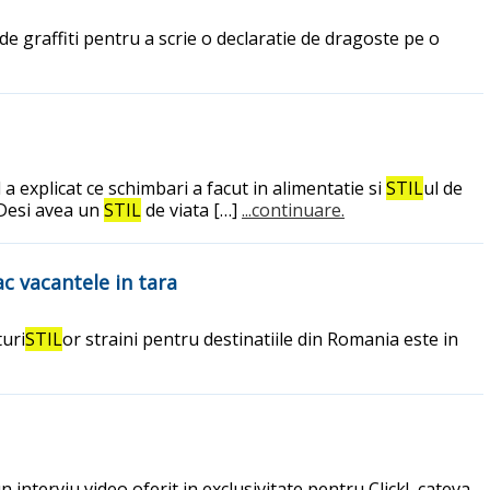
e graffiti pentru a scrie o declaratie de dragoste pe o
a explicat ce schimbari a facut in alimentatie si
STIL
ul de
 Desi avea un
STIL
de viata […]
...continuare.
c vacantele in tara
turi
STIL
or straini pentru destinatiile din Romania este in
interviu video oferit in exclusivitate pentru Click!, cateva