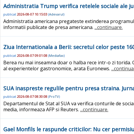
Administratia Trump verifica retelele sociale ale ju
publicat
2026-08-07 10:15:03
(
Adevarul
)
Administratia americana pregateste extinderea programului de 
informatii publicate de presa americana.
...continuare.
Ziua Internationala a Berii: secretul celor peste 1
publicat
2026-08-07 09:01:08
(
Mediafax
)
Berea nu mai inseamna doar o halba rece intr-o zi torida.
al experientelor gastronomice, arata Euronews.
...continua
SUA inaspreste regulile pentru presa straina. Jurnalis
publicat
2026-08-07 08:30:08
(
ProTV
)
Departamentul de Stat al SUA va verifica conturile de social
media, informeaza AFP si Reuters.
...continuare.
Gael Monfils le raspunde criticilor: Nu cer permis