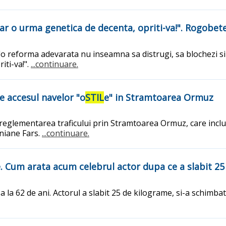
car o urma genetica de decenta, opriti-va!". Rogobe
 reforma adevarata nu inseamna sa distrugi, sa blochezi si s
iti-va!".
...continuare.
ce accesul navelor "o
STIL
e" in Stramtoarea Ormuz
 reglementarea traficului prin Stramtoarea Ormuz, care inclu
aniane Fars.
...continuare.
 Cum arata acum celebrul actor dupa ce a slabit 25
 la 62 de ani. Actorul a slabit 25 de kilograme, si-a schimba