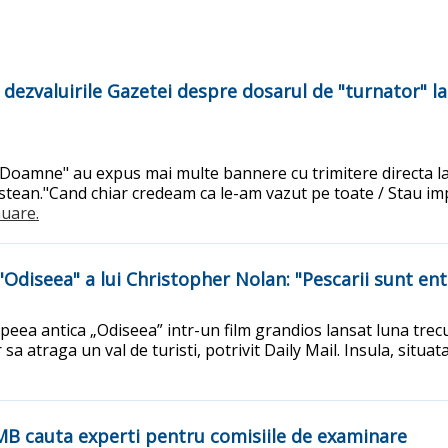
 dezvaluirile Gazetei despre dosarul de "turnator" la 
i Doamne" au expus mai multe bannere cu trimitere directa la
estean."Cand chiar credeam ca le-am vazut pe toate / Stau imp
nuare.
l "Odiseea" a lui Christopher Nolan: "Pescarii sunt en
eea antica „Odiseea” intr-un film grandios lansat luna trecut
 atraga un val de turisti, potrivit Daily Mail. Insula, situata l
 PMB cauta experti pentru comisiile de examinare