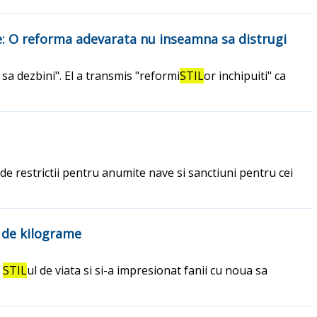
te: O reforma adevarata nu inseamna sa distrugi
a dezbini". El a transmis "reformi
STIL
or inchipuiti" ca
de restrictii pentru anumite nave si sanctiuni pentru cei
 de kilograme
t
STIL
ul de viata si si-a impresionat fanii cu noua sa