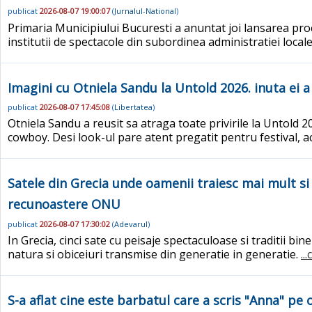
publicat
2026-08-07 19:00:07
(
Jurnalul-National
)
Primaria Municipiului Bucuresti a anuntat joi lansarea proce
institutii de spectacole din subordinea administratiei local
Imagini cu Otniela Sandu la Untold 2026. inuta ei a
publicat
2026-08-07 17:45:08
(
Libertatea
)
Otniela Sandu a reusit sa atraga toate privirile la Untold 2
cowboy. Desi look-ul pare atent pregatit pentru festival, a
Satele din Grecia unde oamenii traiesc mai mult si
recunoastere ONU
publicat
2026-08-07 17:30:02
(
Adevarul
)
In Grecia, cinci sate cu peisaje spectaculoase si traditii 
natura si obiceiuri transmise din generatie in generatie.
..
S-a aflat cine este barbatul care a scris "Anna" pe