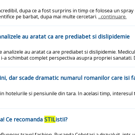
edibil, dupa ce a fost surprins in timp ce folosea un spray d
entifice pe barbat, dupa mai multe cercetari.
...continuare.
nalizele au aratat ca are prediabet si dislipidemie
analizele au aratat ca are prediabet si dislipidemie. Medicul 
ze i-a schimbat complet perspectiva asupra propriei sanatati.
ni, dar scade dramatic numarul romanilor care isi fa
hotelurile si pensiunile din tara. In acelasi timp, interesul 
nta! Ce recomanda
STIL
istii?
fluencer travel fashion, Rusanda Cebotari a dezvaluit, intr-un 