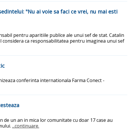
intelui: "Nu ai voie sa faci ce vrei, nu mai esti
abil pentru aparitiile publice ale unui sef de stat. Catalin
ul considera ca responsabilitatea pentru imaginea unui sef
ic
nizeaza conferinta internationala Farma Conect -
testeaza
tin de un an in mica lor comunitate cu doar 17 case au
mului.
...continuare.