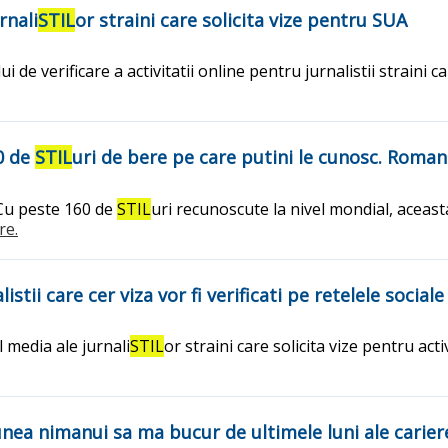
rnali
STIL
or straini care solicita vize pentru SUA
verificare a activitatii online pentru jurnalistii straini care
60 de
STIL
uri de bere pe care putini le cunosc. Roman
 Cu peste 160 de
STIL
uri recunoscute la nivel mondial, aceasta
re.
tii care cer viza vor fi verificati pe retelele sociale
 media ale jurnali
STIL
or straini care solicita vize pentru acti
iunea nimanui sa ma bucur de ultimele luni ale carier