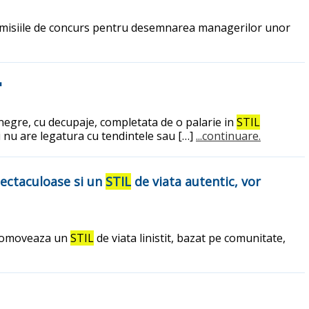
comisiile de concurs pentru desemnarea managerilor unor
"
e negre, cu decupaje, completata de o palarie in
STIL
i nu are legatura cu tendintele sau […]
...continuare.
pectaculoase si un
STIL
de viata autentic, vor
 promoveaza un
STIL
de viata linistit, bazat pe comunitate,