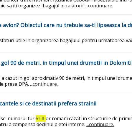
e sa iti organizezi bagajul in calatorii.
...continuare.
la avion? Obiectul care nu trebuie sa-ti lipseasca la 
sfaturi utile in organizarea bagajului pentru urmatoarea va
gol 90 de metri, in timpul unei drumetii in Dolomiti,
 a cazut in gol aproximativ 90 de metri, in timpul unei drumet
 de presa DPA.
...continuare.
ntele si ce destinatii prefera strainii
se: numarul turi
STIL
or romani cazati in structurile de primi
entru a compensa declinul pietei interne.
...continuare.