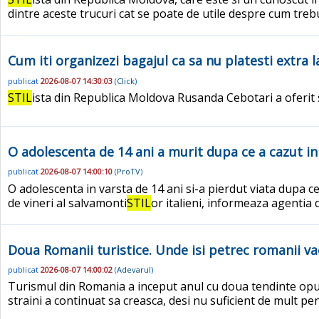
dintre aceste trucuri cat se poate de utile despre cum trebui
Cum iti organizezi bagajul ca sa nu platesti extra 
publicat
2026-08-07 14:30:03
(
Click
)
STIL
ista din Republica Moldova Rusanda Cebotari a oferit 
O adolescenta de 14 ani a murit dupa ce a cazut in 
publicat
2026-08-07 14:00:10
(
ProTV
)
O adolescenta in varsta de 14 ani si-a pierdut viata dupa ce
de vineri al salvamonti
STIL
or italieni, informeaza agentia
Doua Romanii turistice. Unde isi petrec romanii vaca
publicat
2026-08-07 14:00:02
(
Adevarul
)
Turismul din Romania a inceput anul cu doua tendinte opu
straini a continuat sa creasca, desi nu suficient de mult p