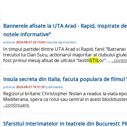
Bannerele afisate la UTA Arad - Rapid, inspirate de
notele informative"
publicat
2026-08-07 23:15:06
(
Gazeta-Sporturilor
)
In timpul partidei dintre UTA Arad si Rapid, fanii "Batrane
trecutul lui Dan Sucu, actionarul majoritar al clubului giul
fost primul mesaj afisat de ultrasii "textili
STIL
or". ...
...conti
Insula secreta din Italia, facuta populara de filmu
publicat
2026-08-07 19:31:29
(
Libertatea
)
Regizorul britanic Christopher Nolan a readus la viata epop
Mediterana, spera ca rolul sau central in acest blockbuster sa
...continuare.
Sfarsitul interimatelor in teatrele din Bucuresti: