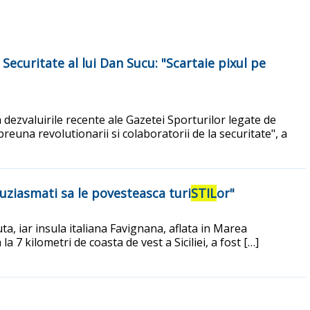
Securitate al lui Dan Sucu: "Scartaie pixul pe
 dezvaluirile recente ale Gazetei Sporturilor legate de
reuna revolutionarii si colaboratorii de la securitate", a
tuziasmati sa le povesteasca turi
STIL
or"
a, iar insula italiana Favignana, aflata in Marea
a 7 kilometri de coasta de vest a Siciliei, a fost […]