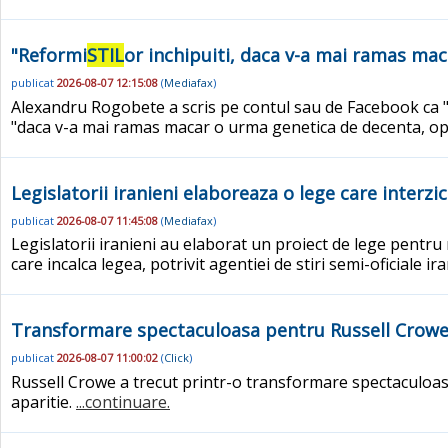
"Reformi
STIL
or inchipuiti, daca v-a mai ramas ma
publicat
2026-08-07 12:15:08
(
Mediafax
)
Alexandru Rogobete a scris pe contul sau de Facebook ca "o
"daca v-a mai ramas macar o urma genetica de decenta, opr
Legislatorii iranieni elaboreaza o lege care interzi
publicat
2026-08-07 11:45:08
(
Mediafax
)
Legislatorii iranieni au elaborat un proiect de lege pentru
care incalca legea, potrivit agentiei de stiri semi-oficiale ir
Transformare spectaculoasa pentru Russell Crowe.
publicat
2026-08-07 11:00:02
(
Click
)
Russell Crowe a trecut printr-o transformare spectaculoasa
aparitie.
...continuare.