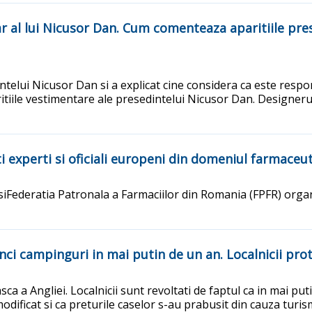
r al lui Nicusor Dan. Cum comenteaza aparitiile presed
ntelui Nicusor Dan si a explicat cine considera ca este respons
ritiile vestimentare ale presedintelui Nicusor Dan. Designer
 experti si oficiali europeni din domeniul farmaceut
siFederatia Patronala a Farmaciilor din Romania (FPFR) orga
nci campinguri in mai putin de un an. Localnicii pro
ca a Angliei. Localnicii sunt revoltati de faptul ca in mai pu
 modificat si ca preturile caselor s-au prabusit din cauza turis