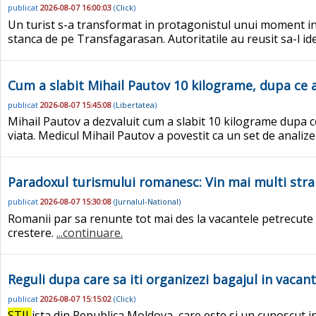
publicat
2026-08-07 16:00:03
(
Click
)
Un turist s-a transformat in protagonistul unui moment incr
stanca de pe Transfagarasan. Autoritatile au reusit sa-l id
Cum a slabit Mihail Pautov 10 kilograme, dupa ce a
publicat
2026-08-07 15:45:08
(
Libertatea
)
Mihail Pautov a dezvaluit cum a slabit 10 kilograme dupa ce 
viata. Medicul Mihail Pautov a povestit ca un set de anali
Paradoxul turismului romanesc: Vin mai multi strai
publicat
2026-08-07 15:30:08
(
Jurnalul-National
)
Romanii par sa renunte tot mai des la vacantele petrecute in 
crestere.
...continuare.
Reguli dupa care sa iti organizezi bagajul in vaca
publicat
2026-08-07 15:15:02
(
Click
)
STIL
ista din Republica Moldova, care este si un cunoscut in