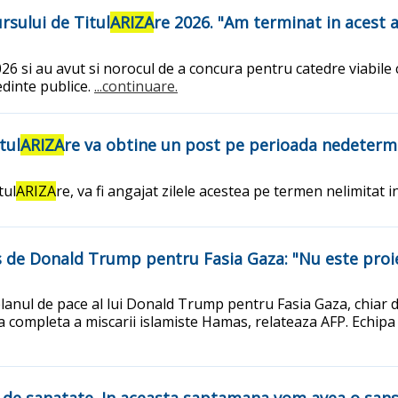
rsului de Titul
ARIZA
re 2026. "Am terminat in acest a
26 si au avut si norocul de a concura pentru catedre viabile c
edinte publice.
...continuare.
tul
ARIZA
re va obtine un post pe perioada nedeterm
tul
ARIZA
re, va fi angajat zilele acestea pe termen nelimitat 
 de Donald Trump pentru Fasia Gaza: "Nu este proie
anul de pace al lui Donald Trump pentru Fasia Gaza, chiar da
 completa a miscarii islamiste Hamas, relateaza AFP. Echip