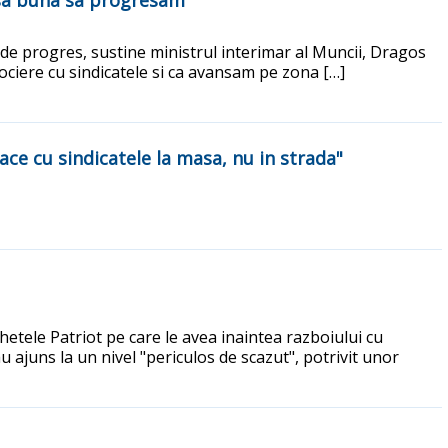
nsa buna sa progresam
 de progres, sustine ministrul interimar al Muncii, Dragos
gociere cu sindicatele si ca avansam pe zona […]
 face cu sindicatele la masa, nu in strada"
etele Patriot pe care le avea inaintea razboiului cu
 ajuns la un nivel "periculos de scazut", potrivit unor