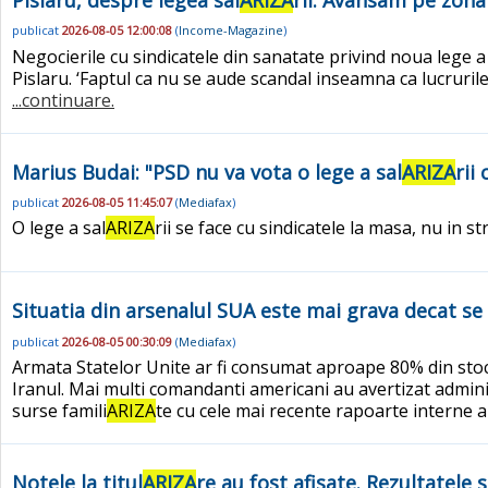
Pislaru, despre legea sal
ARIZA
rii: Avansam pe zon
publicat
2026-08-05 12:00:08
(
Income-Magazine
)
Negocierile cu sindicatele din sanatate privind noua lege a
Pislaru. ‘Faptul ca nu se aude scandal inseamna ca lucrurile
...continuare.
Marius Budai: "PSD nu va vota o lege a sal
ARIZA
rii
publicat
2026-08-05 11:45:07
(
Mediafax
)
O lege a sal
ARIZA
rii se face cu sindicatele la masa, nu in
Situatia din arsenalul SUA este mai grava decat se 
publicat
2026-08-05 00:30:09
(
Mediafax
)
Armata Statelor Unite ar fi consumat aproape 80% din stocu
Iranul. Mai multi comandanti americani au avertizat adminis
surse famili
ARIZA
te cu cele mai recente rapoarte interne 
Notele la titul
ARIZA
re au fost afisate. Rezultatele 