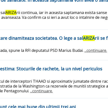
a de sanatate. In aceasta saptamana vom avea o sa
 sal
ARIZA
rii continua, iar in aceasta saptamana exista sanse
 avanseaza. Va confirm ca si ieri a avut loc o intalnire de ne
 care dinamiteaza societatea. O lege a sal
ARIZA
rii se
 strada, spune la RFI deputatul PSD Marius Budai.
...continuare.
estima: Stocurile de rachete, la un nivel periculos
l de interceptori THAAD si aproximativ jumatate dintre rach
tratia de la Washington ca rezervele de munitii strategice au
ale Pentagonului.
...continuare.
sunt cele mai bune din ultimii trei ani