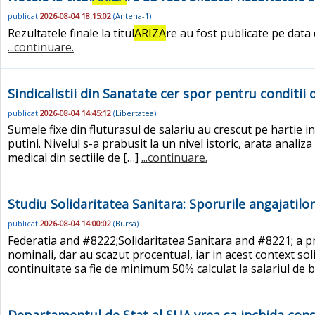
publicat
2026-08-04 18:15:02
(
Antena-1
)
Rezultatele finale la titul
ARIZA
re au fost publicate pe data
...continuare.
Sindicalistii din Sanatate cer spor pentru conditi
publicat
2026-08-04 14:45:12
(
Libertatea
)
Sumele fixe din fluturasul de salariu au crescut pe hartie i
putini. Nivelul s-a prabusit la un nivel istoric, arata analiza
medical din sectiile de […]
...continuare.
Studiu Solidaritatea Sanitara: Sporurile angajatil
publicat
2026-08-04 14:00:02
(
Bursa
)
Federatia and #8222;Solidaritatea Sanitara and #8221; a pre
nominali, dar au scazut procentual, iar in acest context soli
continuitate sa fie de minimum 50% calculat la salariul de
Departamentul de Stat al SUA vrea sa inchida consul