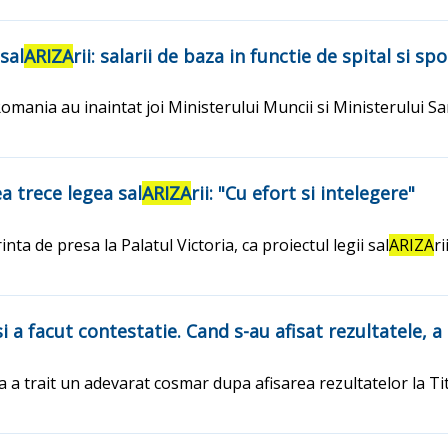
sal
ARIZA
rii: salarii de baza in functie de spital si s
Romania au inaintat joi Ministerului Muncii si Ministerului S
a trece legea sal
ARIZA
rii: "Cu efort si intelegere"
inta de presa la Palatul Victoria, ca proiectul legii sal
ARIZA
r
si a facut contestatie. Cand s-au afisat rezultatele, a
ca a trait un adevarat cosmar dupa afisarea rezultatelor la Ti