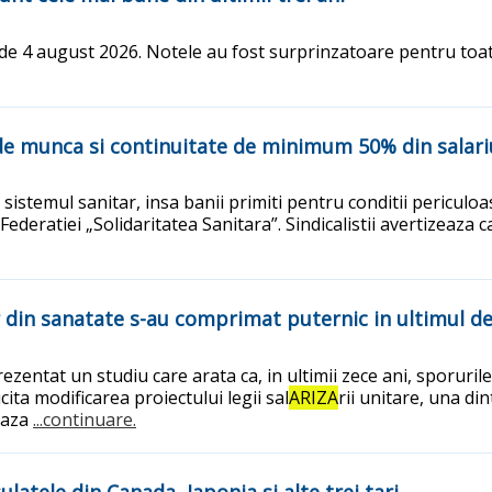
 de 4 august 2026. Notele au fost surprinzatoare pentru toata
i de munca si continuitate de minimum 50% din salari
n sistemul sanitar, insa banii primiti pentru conditii pericul
 Federatiei „Solidaritatea Sanitara”. Sindicalistii avertizeaza ca
or din sanatate s-au comprimat puternic in ultimul d
zentat un studiu care arata ca, in ultimii zece ani, sporuril
cita modificarea proiectului legii sal
ARIZA
rii unitare, una di
 baza
...continuare.
atele din Canada, Japonia si alte trei tari