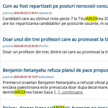
Cum au fost repartizati pe posturi norocosii concu
publicat
2026-08-05 21:30:01
(
Adevarul
)
Candidatii care au obtinut note peste 7 la Titul
ARIZA
rea 20
are loc repartizarea candidatilor pe posturile vacante, in s
Doar unul din trei profesori care au promovat la ti
publicat
2026-08-05 20:30:09
(
ProTV
)
Doar un profesor din trei, dintre cei care au promovat la ti
Benjamin Netanyahu refuza planul de pace propus
publicat
2026-08-05 18:15:07
(
Libertatea
)
Premierul israelian Benjamin Netanyahu a refuzat oficial pl
enclava palestiniana este prevazuta doar dupa dezarmarea
demilit
ARIZA
rea Fasiei Gaza. […]
...continuare.