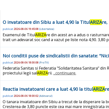
O invatatoare din Sibiu a luat 4,90 la Titul
ARIZA
re,
publicat
2026-08-06 19:45:08
(
Libertatea
)
Examenul de Titul
ARIZA
re din acest an a adus o rasturnare
trait un adevarat soc cand a vazut pe liste nota 4,90. 3,8
Noi conditii puse de sindicalistii din sanatate: "Nic
publicat
2026-08-06 18:00:08
(
ProTV
)
Federatia Sanitas si Federatia "Solidaritatea Sanitara" din 
proiectului legii sal
ARIZA
rii.
...continuare.
Reactia invatatoarei care a luat 4,90 la titul
ARIZA
re
publicat
2026-08-06 18:00:02
(
Adevarul
)
O tanara invatatoare din Sibiu a trecut de la disperare la 
Cresterea de 3,80 puncte este cea mai mare inregistrata in