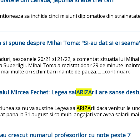
tioneaza sa inchida cinci misiuni diplomatice din strainatate
a si spune despre Mihai Toma: "Si-au dat si ei seama
uri, sezoanele 20/21 si 21/22, a comentat situatia lui Mihai 
3 a Superligii, Mihai Toma a rezistat doar 29 de minute inain
mai multe ori schimbari inainte de pauza. ...
...continuare.
alul Mircea Fechet: Legea sal
ARIZA
rii are sanse dest
unea sa nu va sustine Legea sal
ARIZA
rii daca veniturile u
at pana la 31 august si ca multi angajati vor avea salarii mai
e au crescut numarul profesorilor cu note peste 7