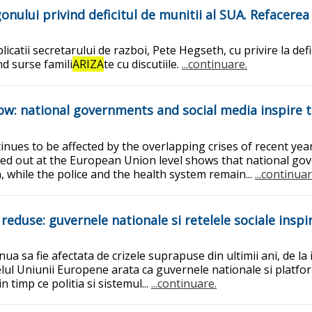
onului privind deficitul de munitii al SUA. Refacerea
icatii secretarului de razboi, Pete Hegseth, cu privire la def
nd surse famili
ARIZA
te cu discutiile.
...continuare.
ow: national governments and social media inspire t
inues to be affected by the overlapping crises of recent years
ried out at the European Union level shows that national go
, while the police and the health system remain...
...continuar
reduse: guvernele nationale si retelele sociale inspi
ua sa fie afectata de crizele suprapuse din ultimii ani, de la 
lul Uniunii Europene arata ca guvernele nationale si platforme
 timp ce politia si sistemul...
...continuare.