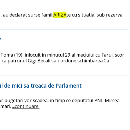
, au declarat surse famili
ARIZA
te cu situatia, sub rezerva
"
Toma (19), inlocuit in minutul 29 al meciului cu Farul, scor
te ca patronul Gigi Becali sa-i ordone schimbarea.Ca
ul de mici sa treaca de Parlament
nor bugetari vor scadea, in timp ce deputatul PNL Mircea
 mari.
...continuare.