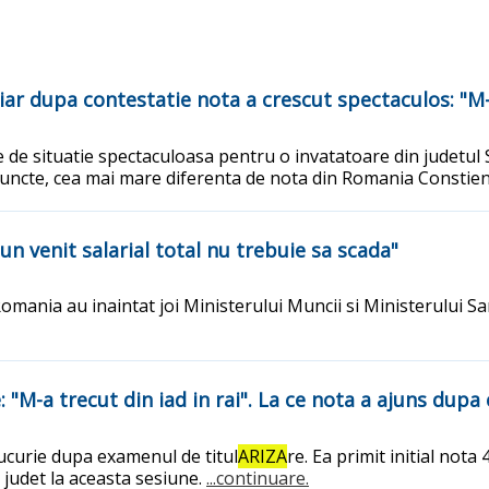
 iar dupa contestatie nota a crescut spectaculos: "M-a
 de situatie spectaculoasa pentru o invatatoare din judetul S
0 puncte, cea mai mare diferenta de nota din Romania Constien
iun venit salarial total nu trebuie sa scada"
Romania au inaintat joi Ministerului Muncii si Ministerului S
: "M-a trecut din iad in rai". La ce nota a ajuns dupa
bucurie dupa examenul de titul
ARIZA
re. Ea primit initial nota
 judet la aceasta sesiune.
...continuare.