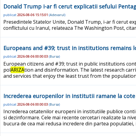
Donald Trump i-ar fi cerut explicatii sefului Pentag
publicat
2026-08-06 15:15:01
(
Adevarul
)
Presedintele Statelor Unite, Donald Trump, i-ar fi cerut expl
conflictului cu Iranul, relateaza The Washington Post, cita
Europeans and #39; trust in institutions remains l
publicat
2026-08-06 00:00:03
(
Bursa
)
European citizens and #39; trust in public institutions cont
pol
ARIZA
tion and disinformation. The latest research car
and services that enjoy the least trust from the population
Increderea europenilor in institutii ramane la cote 
publicat
2026-08-06 00:00:03
(
Bursa
)
Increderea cetatenilor europeni in institutiile publice contin
si dezinformare. Cele mai recente cercetari realizate la nive
bucura de cea mai redusa incredere din partea populatiei, in