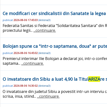
Ce modificari cer sindicalistii din Sanatate la legea 
publicat
2026-08-06 17:45:03
(
Antena3
)
Federatia Sanitas si Federatia "Solidaritatea Sanitara" din 
proiectului legii...
...continuare.
Bolojan spune ca "intr-o saptamana, doua" ar pute
publicat
2026-08-06 16:45:02
(
Antena3
)
Premierul interimar Ilie Bolojan a declarat joi, intr-o confer
saptama...
...continuare.
O invatatoare din Sibiu a luat 4,90 la Titul
ARIZA
re 
publicat
2026-08-06 16:30:02
(
Antena3
)
O invatatoare din judetul Sibiu a povestit intr-un interviu 
scrisa, insa, stiind...
...continuare.