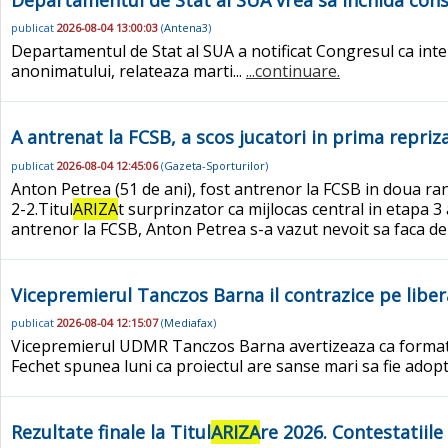
publicat
2026-08-04 13:00:03
(
Antena3
)
Departamentul de Stat al SUA a notificat Congresul ca inten
anonimatului, relateaza marti...
...continuare.
A antrenat la FCSB, a scos jucatori in prima repriz
publicat
2026-08-04 12:45:06
(
Gazeta-Sporturilor
)
Anton Petrea (51 de ani), fost antrenor la FCSB in doua rand
2-2.Titul
ARIZA
t surprinzator ca mijlocas central in etapa 
antrenor la FCSB, Anton Petrea s-a vazut nevoit sa faca de 
Vicepremierul Tanczos Barna il contrazice pe liber
publicat
2026-08-04 12:15:07
(
Mediafax
)
Vicepremierul UDMR Tanczos Barna avertizeaza ca formati
Fechet spunea luni ca proiectul are sanse mari sa fie adopt
Rezultate finale la Titul
ARIZA
re 2026. Contestatiil