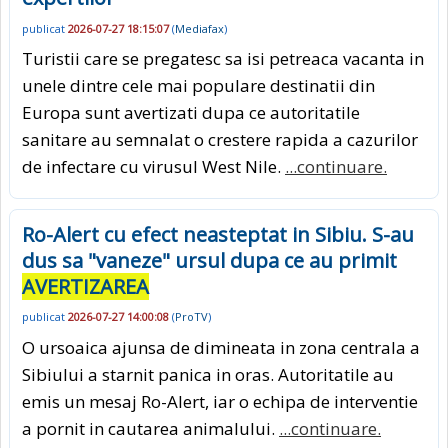
publicat
2026-07-27 18:15:07
(
Mediafax
)
Turistii care se pregatesc sa isi petreaca vacanta in
unele dintre cele mai populare destinatii din
Europa sunt avertizati dupa ce autoritatile
sanitare au semnalat o crestere rapida a cazurilor
de infectare cu virusul West Nile.
...continuare.
Ro-Alert cu efect neasteptat in Sibiu. S-au
dus sa "vaneze" ursul dupa ce au primit
AVERTIZAREA
publicat
2026-07-27 14:00:08
(
ProTV
)
O ursoaica ajunsa de dimineata in zona centrala a
Sibiului a starnit panica in oras. Autoritatile au
emis un mesaj Ro-Alert, iar o echipa de interventie
a pornit in cautarea animalului.
...continuare.