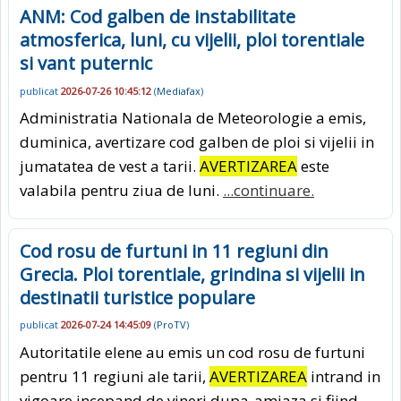
ANM: Cod galben de instabilitate
atmosferica, luni, cu vijelii, ploi torentiale
si vant puternic
publicat
2026-07-26 10:45:12
(
Mediafax
)
Administratia Nationala de Meteorologie a emis,
duminica, avertizare cod galben de ploi si vijelii in
jumatatea de vest a tarii.
AVERTIZAREA
este
valabila pentru ziua de luni.
...continuare.
Cod rosu de furtuni in 11 regiuni din
Grecia. Ploi torentiale, grindina si vijelii in
destinatii turistice populare
publicat
2026-07-24 14:45:09
(
ProTV
)
Autoritatile elene au emis un cod rosu de furtuni
pentru 11 regiuni ale tarii,
AVERTIZAREA
intrand in
vigoare incepand de vineri dupa-amiaza si fiind