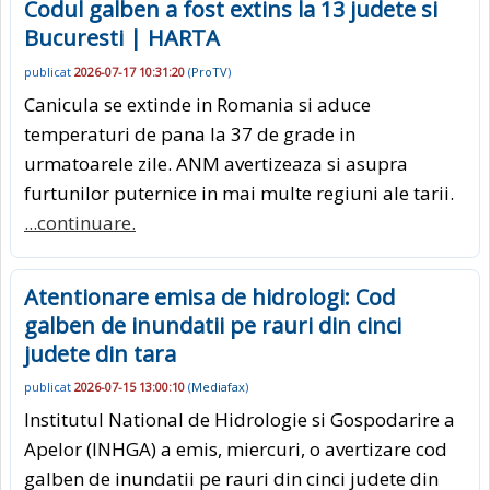
Codul galben a fost extins la 13 judete si
Bucuresti | HARTA
publicat
2026-07-17 10:31:20
(
ProTV
)
Canicula se extinde in Romania si aduce
temperaturi de pana la 37 de grade in
urmatoarele zile. ANM avertizeaza si asupra
furtunilor puternice in mai multe regiuni ale tarii.
...continuare.
Atentionare emisa de hidrologi: Cod
galben de inundatii pe rauri din cinci
judete din tara
publicat
2026-07-15 13:00:10
(
Mediafax
)
Institutul National de Hidrologie si Gospodarire a
Apelor (INHGA) a emis, miercuri, o avertizare cod
galben de inundatii pe rauri din cinci judete din