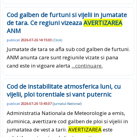
Cod galben de furtuni si vijelii in jumatate
de tara. Ce regiuni vizeaza
AVERTIZAREA
ANM
publicat
2026-07-26 14:15:03
(
Click
)
Jumatate de tara se afla sub cod galben de furtuni.
ANM anunta care sunt regiunile vizate si pana
cand este in vigoare alerta
...continuare.
Cod de instabilitate atmosferica luni, cu
vijelii, ploi torentiale si vant puternic
publicat
2026-07-26 13:45:07
(
Jurnalul-National
)
Administratia Nationala de Meteorologie a emis,
duminica, avertizare cod galben de ploi si vijelii in
jumatatea de vest a tarii.
AVERTIZAREA
este