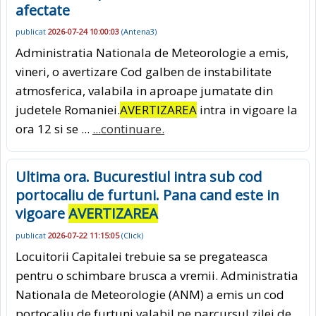
afectate
publicat
2026-07-24 10:00:03
(
Antena3
)
Administratia Nationala de Meteorologie a emis,
vineri, o avertizare Cod galben de instabilitate
atmosferica, valabila in aproape jumatate din
judetele Romaniei.
AVERTIZAREA
intra in vigoare la
ora 12 si se ...
...continuare.
Ultima ora. Bucurestiul intra sub cod
portocaliu de furtuni. Pana cand este in
vigoare
AVERTIZAREA
publicat
2026-07-22 11:15:05
(
Click
)
Locuitorii Capitalei trebuie sa se pregateasca
pentru o schimbare brusca a vremii. Administratia
Nationala de Meteorologie (ANM) a emis un cod
portocaliu de furtuni valabil pe parcursul zilei de