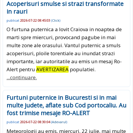
Acoperisuri smulse si strazi transformate
in rauri
publicat
2026-07-22 08:45:03
(
Click
)
O furtuna puternica a lovit Craiova in noaptea de
marti spre miercuri, provocand pagube in mai
multe zone ale orasului. Vantul puternic a smuls
acoperisuri, ploile torentiale au inundat strazi
importante, iar autoritatile au emis un mesaj Ro-
Alert pentru
AVERTIZAREA
populatiei.
...continuare.
Furtuni puternice in Bucuresti si in mai
multe judete, aflate sub Cod portocaliu. Au
fost trimise mesaje RO-ALERT
publicat
2026-07-22 08:30:04
(
Adevarul
)
Meteorologii au emis, miercuri, 22 iulie, mai multe