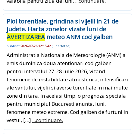
valabila pentru ziua de luni.
...continuare.
Ploi torentiale, grindina si vijelii in 21 de
judete. Harta zonelor vizate luni de
AVERTIZAREA
meteo ANM cod galben
publicat
2026-07-26 12:15:42
(
Libertatea
)
Administratia Nationala de Meteorologie (ANM) a
emis duminica doua atentionari cod galben
pentru intervalul 27-28 iulie 2026, vizand
fenomene de instabilitate atmosferica, intensificari
ale vantului, vijelii si averse torentiale in mai multe
zone din tara. In acelasi timp, o prognoza speciala
pentru municipiul Bucuresti anunta, luni,
fenomene meteo extreme. Cod galben de furtuni in
vestul, […]
...continuare.