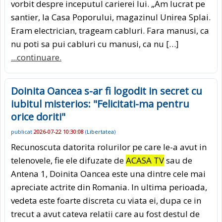
vorbit despre inceputul carierei lui. „Am lucrat pe
santier, la Casa Poporului, magazinul Unirea Splai.
Eram electrician, trageam cabluri. Fara manusi, ca
nu poti sa pui cabluri cu manusi, ca nu […]
...continuare.
Doinita Oancea s-ar fi logodit in secret cu
iubitul misterios: "Felicitati-ma pentru
orice doriti"
publicat
2026-07-22 10:30:08
(
Libertatea
)
Recunoscuta datorita rolurilor pe care le-a avut in
telenovele, fie ele difuzate de
ACASA TV
sau de
Antena 1, Doinita Oancea este una dintre cele mai
apreciate actrite din Romania. In ultima perioada,
vedeta este foarte discreta cu viata ei, dupa ce in
trecut a avut cateva relatii care au fost destul de