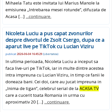
Mihaela Tatu este invitata lui Marius Manole la
emisiunea „Intrebarea mesei rotunde”, difuzata de
Acasa […]
...continuare.
Nicoleta Luciu a pus capat zvonurilor
despre divortul de Zsolt Csergo, dupa ce a
aparut live pe TikTok cu Lucian Viziru
publicat
2026-06-04 16:45:29
(
Libertatea
)
In ultima perioada, Nicoleta Luciu a inceput sa
faca live-uri pe TikTok, iar in multe dintre acestea
intra impreuna cu Lucian Viziru, in timp ce fanii le
doneaza bani. Cei doi, care au jucat impreuna in
„Inima de tigan”, celebrul serial de la
ACASA TV
care a cucerit toata Romania in urma cu
aproximativ 20 […]
...continuare.