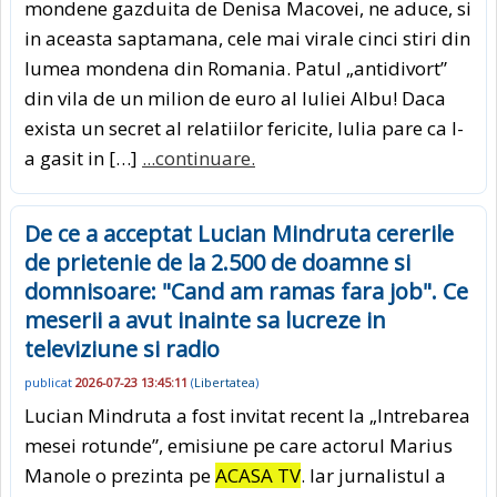
mondene gazduita de Denisa Macovei, ne aduce, si
in aceasta saptamana, cele mai virale cinci stiri din
lumea mondena din Romania. Patul „antidivort”
din vila de un milion de euro al Iuliei Albu! Daca
exista un secret al relatiilor fericite, Iulia pare ca l-
a gasit in […]
...continuare.
De ce a acceptat Lucian Mindruta cererile
de prietenie de la 2.500 de doamne si
domnisoare: "Cand am ramas fara job". Ce
meserii a avut inainte sa lucreze in
televiziune si radio
publicat
2026-07-23 13:45:11
(
Libertatea
)
Lucian Mindruta a fost invitat recent la „Intrebarea
mesei rotunde”, emisiune pe care actorul Marius
Manole o prezinta pe
ACASA TV
. Iar jurnalistul a