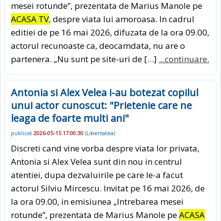
mesei rotunde”, prezentata de Marius Manole pe
ACASA TV
, despre viata lui amoroasa. In cadrul
editiei de pe 16 mai 2026, difuzata de la ora 09.00,
actorul recunoaste ca, deocamdata, nu are o
partenera. „Nu sunt pe site-uri de […]
...continuare.
Antonia si Alex Velea i-au botezat copilul
unui actor cunoscut: "Prietenie care ne
leaga de foarte multi ani"
publicat
2026-05-15 17:00:30
(
Libertatea
)
Discreti cand vine vorba despre viata lor privata,
Antonia si Alex Velea sunt din nou in centrul
atentiei, dupa dezvaluirile pe care le-a facut
actorul Silviu Mircescu. Invitat pe 16 mai 2026, de
la ora 09.00, in emisiunea „Intrebarea mesei
rotunde”, prezentata de Marius Manole pe
ACASA