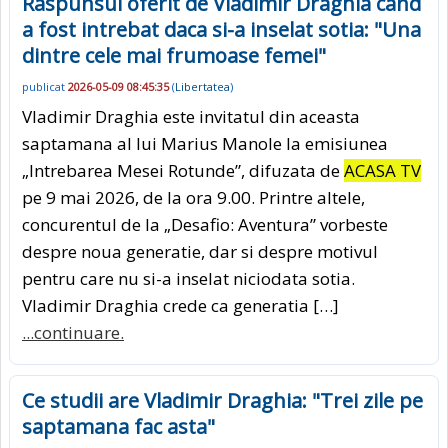
Raspunsul oferit de Vladimir Draghia cand
a fost intrebat daca si-a inselat sotia: "Una
dintre cele mai frumoase femei"
publicat
2026-05-09 08:45:35
(
Libertatea
)
Vladimir Draghia este invitatul din aceasta
saptamana al lui Marius Manole la emisiunea
„Intrebarea Mesei Rotunde”, difuzata de
ACASA TV
pe 9 mai 2026, de la ora 9.00. Printre altele,
concurentul de la „Desafio: Aventura” vorbeste
despre noua generatie, dar si despre motivul
pentru care nu si-a inselat niciodata sotia.
Vladimir Draghia crede ca generatia […]
...continuare.
Ce studii are Vladimir Draghia: "Trei zile pe
saptamana fac asta"