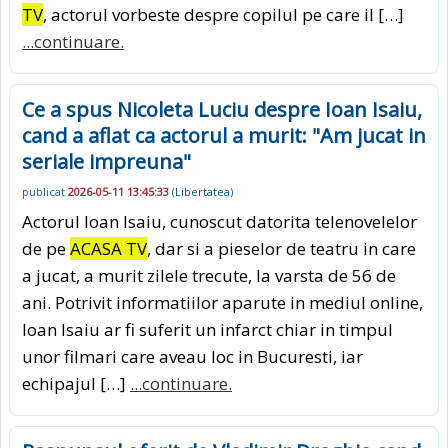
TV
, actorul vorbeste despre copilul pe care il […]
...continuare.
Ce a spus Nicoleta Luciu despre Ioan Isaiu,
cand a aflat ca actorul a murit: "Am jucat in
seriale impreuna"
publicat
2026-05-11 13:45:33
(
Libertatea
)
Actorul Ioan Isaiu, cunoscut datorita telenovelelor
de pe
ACASA TV
, dar si a pieselor de teatru in care
a jucat, a murit zilele trecute, la varsta de 56 de
ani. Potrivit informatiilor aparute in mediul online,
Ioan Isaiu ar fi suferit un infarct chiar in timpul
unor filmari care aveau loc in Bucuresti, iar
echipajul […]
...continuare.