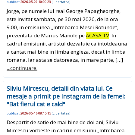
publicat
2026-05-29 10:00:23
(
Libertatea
)
Jorge, pe numele lui real George Papagheorghe,
este invitat sambata, pe 30 mai 2026, de la ora
9.00, in emisiunea „Intrebarea Mesei Rotunde”,
prezentata de Marius Manole pe
ACASA TV
. In
cadrul emisiunii, artistul dezvaluie ca intotdeauna
a cantat mai bine in limba engleza, decat in limba
romana. Iar asta se datoreaza, in mare parte, […]
...continuare.
Silviu Mircescu, detalii din viata lui. Ce
mesaje a primit pe Instagram de la femei:
"Bat fierul cat e cald"
publicat
2026-05-16 08:15:15
(
Libertatea
)
Despartit de sotie de mai bine de doi ani, Silviu
Mircescu vorbeste in cadrul emisiunii „Intrebarea