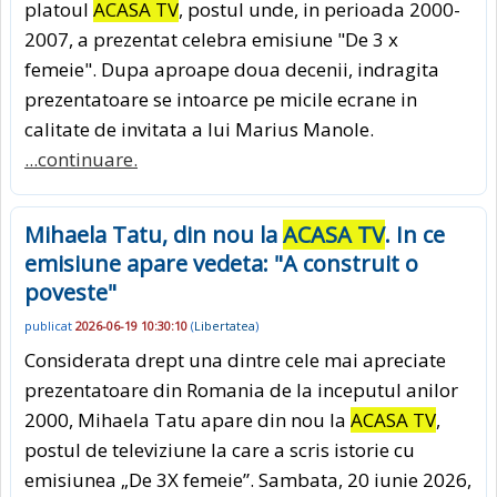
platoul
ACASA TV
, postul unde, in perioada 2000-
2007, a prezentat celebra emisiune "De 3 x
femeie". Dupa aproape doua decenii, indragita
prezentatoare se intoarce pe micile ecrane in
calitate de invitata a lui Marius Manole.
...continuare.
Mihaela Tatu, din nou la
ACASA TV
. In ce
emisiune apare vedeta: "A construit o
poveste"
publicat
2026-06-19 10:30:10
(
Libertatea
)
Considerata drept una dintre cele mai apreciate
prezentatoare din Romania de la inceputul anilor
2000, Mihaela Tatu apare din nou la
ACASA TV
,
postul de televiziune la care a scris istorie cu
emisiunea „De 3X femeie”. Sambata, 20 iunie 2026,