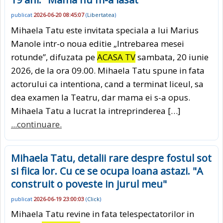
publicat
2026-06-20 08:45:07
(
Libertatea
)
Mihaela Tatu este invitata speciala a lui Marius
Manole intr-o noua editie „Intrebarea mesei
rotunde”, difuzata pe
ACASA TV
sambata, 20 iunie
2026, de la ora 09.00. Mihaela Tatu spune in fata
actorului ca intentiona, cand a terminat liceul, sa
dea examen la Teatru, dar mama ei s-a opus.
Mihaela Tatu a lucrat la intreprinderea […]
...continuare.
Mihaela Tatu, detalii rare despre fostul sot
si fiica lor. Cu ce se ocupa Ioana astazi. "A
construit o poveste in jurul meu"
publicat
2026-06-19 23:00:03
(
Click
)
Mihaela Tatu revine in fata telespectatorilor in