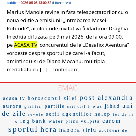
publicat
2026-05-08 13:00:32
(
Libertatea
)
Marius Manole revine in fata telespectatorilor cu o
noua editie a emisiunii „Intrebarea Mesei
Rotunde”, acolo unde invitat va fi Vladimir Draghia.
In editia difuzata pe 9 mai 2026, de la ora 09.00,
pe
ACASA TV
, concurentul de la „Desafio: Aventura”
vorbeste despre sportul pe care l-a facut,
amintindu-si de Diana Mocanu, multipla
medaliata cu […]
...continuare.
EMAG
post alexandra
horoscopul zilei
acasa tv
ani
aurora
jihad
partiile
griffin
f was
cati cati
de zile
sefii agentiilor
halep
revele
fer de la
carom
ing bank
water
vulpita
o
prins
sportul
hera
hanora
siriu
accident de