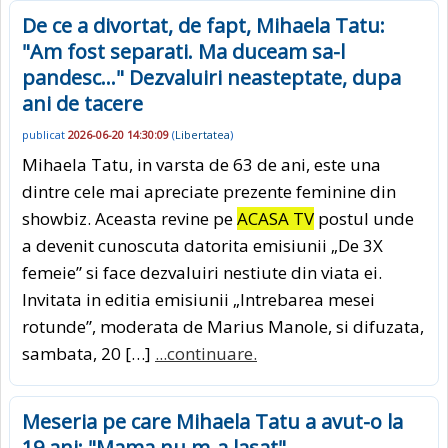
De ce a divortat, de fapt, Mihaela Tatu:
"Am fost separati. Ma duceam sa-l
pandesc..." Dezvaluiri neasteptate, dupa
ani de tacere
publicat
2026-06-20 14:30:09
(
Libertatea
)
Mihaela Tatu, in varsta de 63 de ani, este una
dintre cele mai apreciate prezente feminine din
showbiz. Aceasta revine pe
ACASA TV
postul unde
a devenit cunoscuta datorita emisiunii „De 3X
femeie” si face dezvaluiri nestiute din viata ei.
Invitata in editia emisiunii „Intrebarea mesei
rotunde”, moderata de Marius Manole, si difuzata,
sambata, 20 […]
...continuare.
Meseria pe care Mihaela Tatu a avut-o la
19 ani: "Mama nu m-a lasat"