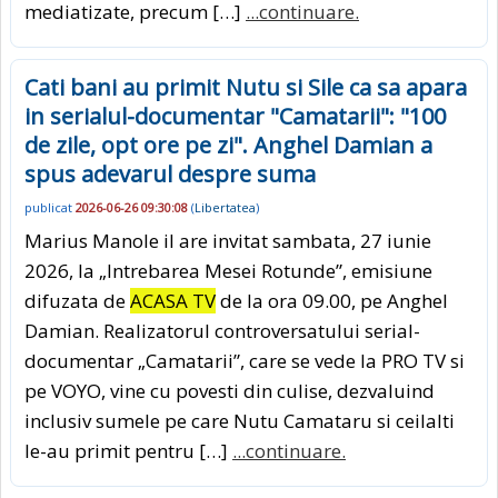
mediatizate, precum […]
...continuare.
Cati bani au primit Nutu si Sile ca sa apara
in serialul-documentar "Camatarii": "100
de zile, opt ore pe zi". Anghel Damian a
spus adevarul despre suma
publicat
2026-06-26 09:30:08
(
Libertatea
)
Marius Manole il are invitat sambata, 27 iunie
2026, la „Intrebarea Mesei Rotunde”, emisiune
difuzata de
ACASA TV
de la ora 09.00, pe Anghel
Damian. Realizatorul controversatului serial-
documentar „Camatarii”, care se vede la PRO TV si
pe VOYO, vine cu povesti din culise, dezvaluind
inclusiv sumele pe care Nutu Camataru si ceilalti
le-au primit pentru […]
...continuare.