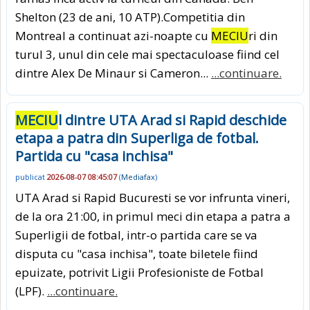
Shelton (23 de ani, 10 ATP).Competitia din
Montreal a continuat azi-noapte cu
MECIU
ri din
turul 3, unul din cele mai spectaculoase fiind cel
dintre Alex De Minaur si Cameron...
...continuare.
MECIU
l dintre UTA Arad si Rapid deschide
etapa a patra din Superliga de fotbal.
Partida cu "casa inchisa"
publicat
2026-08-07 08:45:07
(
Mediafax
)
UTA Arad si Rapid Bucuresti se vor infrunta vineri,
de la ora 21:00, in primul meci din etapa a patra a
Superligii de fotbal, intr-o partida care se va
disputa cu "casa inchisa", toate biletele fiind
epuizate, potrivit Ligii Profesioniste de Fotbal
(LPF).
...continuare.