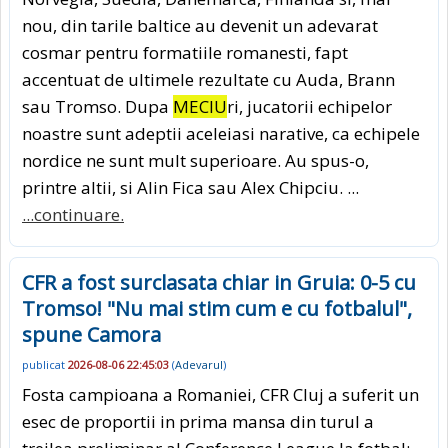
nou, din tarile baltice au devenit un adevarat
cosmar pentru formatiile romanesti, fapt
accentuat de ultimele rezultate cu Auda, Brann
sau Tromso. Dupa
MECIU
ri, jucatorii echipelor
noastre sunt adeptii aceleiasi narative, ca echipele
nordice ne sunt mult superioare. Au spus-o,
printre altii, si Alin Fica sau Alex Chipciu. ...
...continuare.
CFR a fost surclasata chiar in Gruia: 0-5 cu
Tromso! "Nu mai stim cum e cu fotbalul",
spune Camora
publicat
2026-08-06 22:45:03
(
Adevarul
)
Fosta campioana a Romaniei, CFR Cluj a suferit un
esec de proportii in prima mansa din turul a