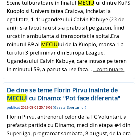
Scene tulburatoare in finalul
MECIU
lui dintre KuPS
Kuopio si Universitatea Craiova, incheiat la
egalitate, 1-1: ugandezului Calvin Kabuye (23 de
ani) i s-a facut rau si s-a prabusit pe gazon, fiind
urcat in ambulanta si transportat la spital.Era
minutul 89 al
MECIU
lui de la Kuopio, mansa 1 a
turului 3 preliminar din Europa League.
Ugandezului Calvin Kabuye, care intrase pe teren
in minutul 59, a parut sa i se faca...
...continuare.
De cine se teme Florin Pirvu inainte de
MECIU
l cu Dinamo: "Pot face diferenta"
publicat
2026-08-06 20:15:06
(
Gazeta-Sporturilor
)
Florin Pirvu, antrenorul celor de la FC Voluntari, a
prefatat partida cu Dinamo, meci din etapa #4 din
Superliga, programat sambata, 8 august, de la ora