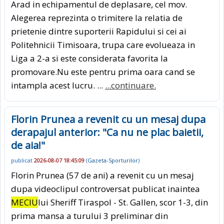
Arad in echipamentul de deplasare, cel mov.
Alegerea reprezinta o trimitere la relatia de
prietenie dintre suporterii Rapidului si cei ai
Politehnicii Timisoara, trupa care evolueaza in
Liga a 2-a si este considerata favorita la
promovare.Nu este pentru prima oara cand se
intampla acest lucru. ...
...continuare.
Florin Prunea a revenit cu un mesaj dupa
derapajul anterior: "Ca nu ne plac baietii,
de aia!"
publicat
2026-08-07 18:45:09
(
Gazeta-Sporturilor
)
Florin Prunea (57 de ani) a revenit cu un mesaj
dupa videoclipul controversat publicat inaintea
MECIU
lui Sheriff Tiraspol - St. Gallen, scor 1-3, din
prima mansa a turului 3 preliminar din