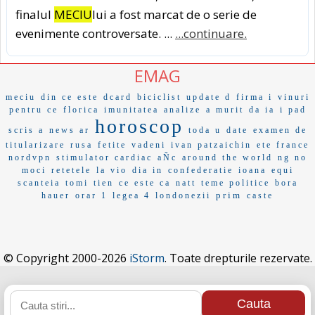
finalul
MECIU
lui a fost marcat de o serie de
evenimente controversate. ...
...continuare.
EMAG
meciu
din ce este
dcard
biciclist
update d
firma i
vinuri
pentru ce
florica
imunitatea
analize
a murit
da ia
i pad
horoscop
scris a
news ar
toda u
date
examen de
titularizare
rusa
fetite
vadeni
ivan patzaichin
ete france
nordvpn
stimulator cardiac
aÑc
around the world
ng no
moci
retetele
la vio
dia in
confederatie
ioana
equi
scanteia
tomi
tien
ce este ca
natt
teme politice
bora
prim
hauer
orar 1
legea 4
londonezii
caste
© Copyright 2000-2026
iStorm
. Toate drepturile rezervate.