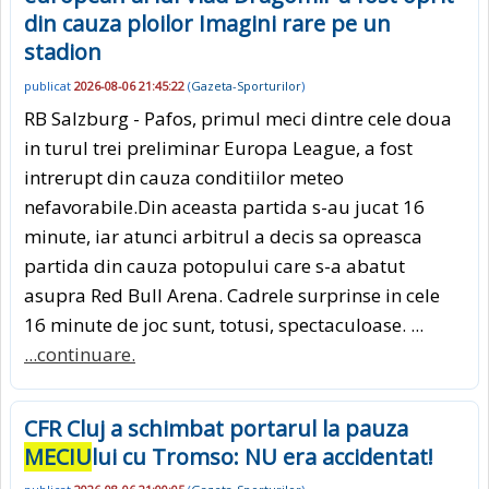
din cauza ploilor Imagini rare pe un
stadion
publicat
2026-08-06 21:45:22
(
Gazeta-Sporturilor
)
RB Salzburg - Pafos, primul meci dintre cele doua
in turul trei preliminar Europa League, a fost
intrerupt din cauza conditiilor meteo
nefavorabile.Din aceasta partida s-au jucat 16
minute, iar atunci arbitrul a decis sa opreasca
partida din cauza potopului care s-a abatut
asupra Red Bull Arena. Cadrele surprinse in cele
16 minute de joc sunt, totusi, spectaculoase. ...
...continuare.
CFR Cluj a schimbat portarul la pauza
MECIU
lui cu Tromso: NU era accidentat!