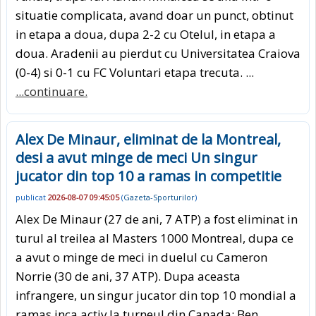
situatie complicata, avand doar un punct, obtinut
in etapa a doua, dupa 2-2 cu Otelul, in etapa a
doua. Aradenii au pierdut cu Universitatea Craiova
(0-4) si 0-1 cu FC Voluntari etapa trecuta. ...
...continuare.
Alex De Minaur, eliminat de la Montreal,
desi a avut minge de meci Un singur
jucator din top 10 a ramas in competitie
publicat
2026-08-07 09:45:05
(
Gazeta-Sporturilor
)
Alex De Minaur (27 de ani, 7 ATP) a fost eliminat in
turul al treilea al Masters 1000 Montreal, dupa ce
a avut o minge de meci in duelul cu Cameron
Norrie (30 de ani, 37 ATP). Dupa aceasta
infrangere, un singur jucator din top 10 mondial a
ramas inca activ la turneul din Canada: Ben