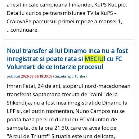
a iesit in cale campioana Finlandei, KuPS Kuopio.
Detaliu curios pe transmisiunea TV la KuPS -
CraiovaPe parcursul primei reprize a mansei 1,
...continuare.
Noul transfer al lui Dinamo inca nu a fost
inregistrat si poate rata si
MECIU
l cu FC
Voluntari: de ce intarzie procesul
publicat
2026-08-06 18:30:08
(
Gazeta-Sporturilor
)
Imran Fetai, 24 de ani, stoperul nord-macedonean
transferat saptamana trecuta de "caini" de la
Shkendija, nu a fost inca inregistrat de Dinamo la
LPF si, cel putin momentan, Nuno Campos nu se
poata baza pe el in duelul cu FC Voluntari de
sambata, de la ora 21:30, care va avea loc pe
"Arcul de Triumf".Situatia este una delicata,