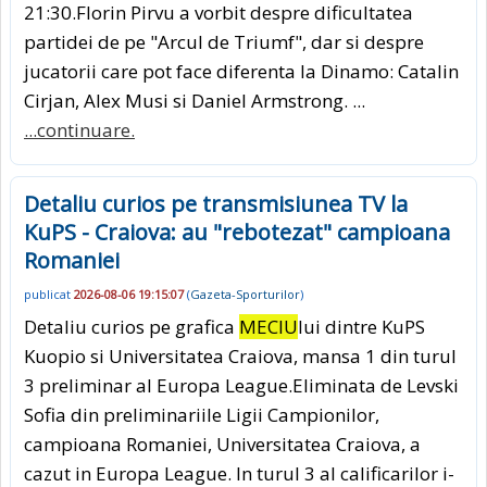
21:30.Florin Pirvu a vorbit despre dificultatea
partidei de pe "Arcul de Triumf", dar si despre
jucatorii care pot face diferenta la Dinamo: Catalin
Cirjan, Alex Musi si Daniel Armstrong. ...
...continuare.
Detaliu curios pe transmisiunea TV la
KuPS - Craiova: au "rebotezat" campioana
Romaniei
publicat
2026-08-06 19:15:07
(
Gazeta-Sporturilor
)
Detaliu curios pe grafica
MECIU
lui dintre KuPS
Kuopio si Universitatea Craiova, mansa 1 din turul
3 preliminar al Europa League.Eliminata de Levski
Sofia din preliminariile Ligii Campionilor,
campioana Romaniei, Universitatea Craiova, a
cazut in Europa League. In turul 3 al calificarilor i-