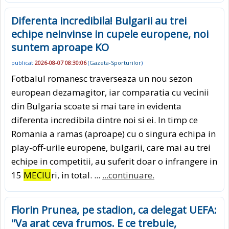
Diferenta incredibila! Bulgarii au trei
echipe neinvinse in cupele europene, noi
suntem aproape KO
publicat
2026-08-07 08:30:06
(
Gazeta-Sporturilor
)
Fotbalul romanesc traverseaza un nou sezon
european dezamagitor, iar comparatia cu vecinii
din Bulgaria scoate si mai tare in evidenta
diferenta incredibila dintre noi si ei. In timp ce
Romania a ramas (aproape) cu o singura echipa in
play-off-urile europene, bulgarii, care mai au trei
echipe in competitii, au suferit doar o infrangere in
15
MECIU
ri, in total. ...
...continuare.
Florin Prunea, pe stadion, ca delegat UEFA:
"Va arat ceva frumos. E ce trebuie,