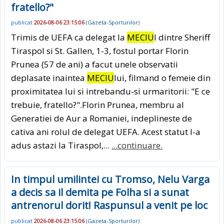
fratello?"
publicat
2026-08-06 23:15:06
(
Gazeta-Sporturilor
)
Trimis de UEFA ca delegat la
MECIU
l dintre Sheriff
Tiraspol si St. Gallen, 1-3, fostul portar Florin
Prunea (57 de ani) a facut unele observatii
deplasate inaintea
MECIU
lui, filmand o femeie din
proximitatea lui si intrebandu-si urmaritorii: "E ce
trebuie, fratello?".Florin Prunea, membru al
Generatiei de Aur a Romaniei, indeplineste de
cativa ani rolul de delegat UEFA. Acest statut l-a
adus astazi la Tiraspol,...
...continuare.
In timpul umilintei cu Tromso, Nelu Varga
a decis sa il demita pe Folha si a sunat
antrenorul dorit! Raspunsul a venit pe loc
publicat
2026-08-06 23:15:06
(
Gazeta-Sporturilor
)