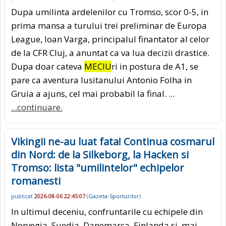
Dupa umilinta ardelenilor cu Tromso, scor 0-5, in
prima mansa a turului trei preliminar de Europa
League, Ioan Varga, principalul finantator al celor
de la CFR Cluj, a anuntat ca va lua decizii drastice.
Dupa doar cateva
MECIU
ri in postura de A1, se
pare ca aventura lusitanului Antonio Folha in
Gruia a ajuns, cel mai probabil la final. ...
...continuare.
Vikingii ne-au luat fata! Continua cosmarul
din Nord: de la Silkeborg, la Hacken si
Tromso: lista "umilintelor" echipelor
romanesti
publicat
2026-08-06 22:45:07
(
Gazeta-Sporturilor
)
In ultimul deceniu, confruntarile cu echipele din
Norvegia, Suedia, Danemarca, Finlanda si, mai