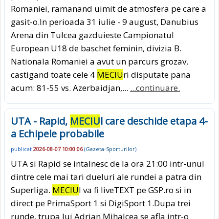
Romaniei, ramanand uimit de atmosfera pe care a
gasit-o.In perioada 31 iulie - 9 august, Danubius
Arena din Tulcea gazduieste Campionatul
European U18 de baschet feminin, divizia B.
Nationala Romaniei a avut un parcurs grozav,
castigand toate cele 4
MECIU
ri disputate pana
acum: 81-55 vs. Azerbaidjan,...
...continuare.
UTA - Rapid,
MECIU
l care deschide etapa 4-
a Echipele probabile
publicat
2026-08-07 10:00:06
(
Gazeta-Sporturilor
)
UTA si Rapid se intalnesc de la ora 21:00 intr-unul
dintre cele mai tari dueluri ale rundei a patra din
Superliga.
MECIU
l va fi liveTEXT pe GSP.ro si in
direct pe PrimaSport 1 si DigiSport 1.Dupa trei
runde, trupa lui Adrian Mihalcea se afla intr-o