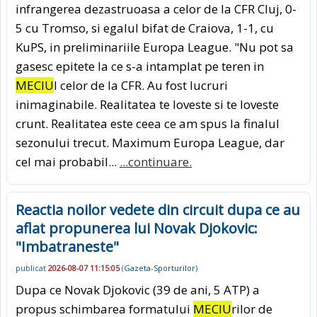
infrangerea dezastruoasa a celor de la CFR Cluj, 0-
5 cu Tromso, si egalul bifat de Craiova, 1-1, cu
KuPS, in preliminariile Europa League. "Nu pot sa
gasesc epitete la ce s-a intamplat pe teren in
MECIU
l celor de la CFR. Au fost lucruri
inimaginabile. Realitatea te loveste si te loveste
crunt. Realitatea este ceea ce am spus la finalul
sezonului trecut. Maximum Europa League, dar
cel mai probabil...
...continuare.
Reactia noilor vedete din circuit dupa ce au
aflat propunerea lui Novak Djokovic:
"Imbatraneste"
publicat
2026-08-07 11:15:05
(
Gazeta-Sporturilor
)
Dupa ce Novak Djokovic (39 de ani, 5 ATP) a
propus schimbarea formatului
MECIU
rilor de