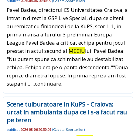
publicat
2026-08-06 20:30:09
(
Gazeta-Sporturilor
)
Pavel Badea, directorul CS Universitatea Craiova, a
intrat in direct la GSP Live Special, dupa ce oltenii
au remizat cu finlandezii de la KuPS, scor 1-1, in
prima mansa a turului 3 preliminar Europa
League.Pavel Badea a criticat echipa pentru jocul
prestat in actul secund al
MECIU
lui. Pavel Badea:
"Nu putem spune ca schimbarile au destabilizat
echipa. Echipa era pe o panta descendenta.""Doua
reprize diametral opuse. In prima repriza am fost
stapanii...
...continuare.
Scene tulburatoare in KuPS - Craiova:
urcat in ambulanta dupa ce i s-a facut rau
pe teren
publicat
2026-08-06 20:30:09
(
Gazeta-Sporturilor
)