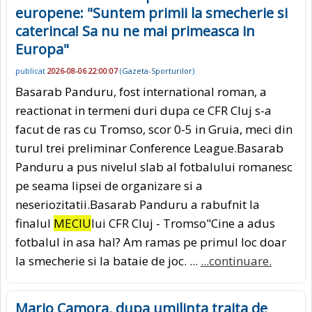
europene: "Suntem primii la smecherie si
caterinca! Sa nu ne mai primeasca in
Europa"
publicat
2026-08-06 22:00:07
(
Gazeta-Sporturilor
)
Basarab Panduru, fost international roman, a
reactionat in termeni duri dupa ce CFR Cluj s-a
facut de ras cu Tromso, scor 0-5 in Gruia, meci din
turul trei preliminar Conference League.Basarab
Panduru a pus nivelul slab al fotbalului romanesc
pe seama lipsei de organizare si a
neseriozitatii.Basarab Panduru a rabufnit la
finalul
MECIU
lui CFR Cluj - Tromso"Cine a adus
fotbalul in asa hal? Am ramas pe primul loc doar
la smecherie si la bataie de joc. ...
...continuare.
Mario Camora, dupa umilinta traita de