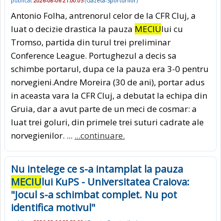
publicat
2026-08-06 21:00:05
(
Gazeta-Sporturilor
)
Antonio Folha, antrenorul celor de la CFR Cluj, a
luat o decizie drastica la pauza
MECIU
lui cu
Tromso, partida din turul trei preliminar
Conference League. Portughezul a decis sa
schimbe portarul, dupa ce la pauza era 3-0 pentru
norvegieni.Andre Moreira (30 de ani), portar adus
in aceasta vara la CFR Cluj, a debutat la echipa din
Gruia, dar a avut parte de un meci de cosmar: a
luat trei goluri, din primele trei suturi cadrate ale
norvegienilor. ...
...continuare.
Nu intelege ce s-a intamplat la pauza
MECIU
lui KuPS - Universitatea Craiova:
"Jocul s-a schimbat complet. Nu pot
identifica motivul"