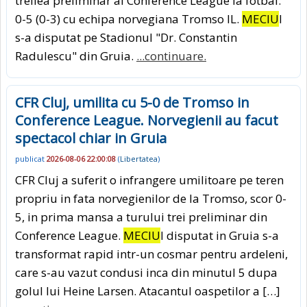
treilea preliminar al Conference League la fotbal:
0-5 (0-3) cu echipa norvegiana Tromso IL.
MECIU
l
s-a disputat pe Stadionul "Dr. Constantin
Radulescu" din Gruia.
...continuare.
CFR Cluj, umilita cu 5-0 de Tromso in
Conference League. Norvegienii au facut
spectacol chiar in Gruia
publicat
2026-08-06 22:00:08
(
Libertatea
)
CFR Cluj a suferit o infrangere umilitoare pe teren
propriu in fata norvegienilor de la Tromso, scor 0-
5, in prima mansa a turului trei preliminar din
Conference League.
MECIU
l disputat in Gruia s-a
transformat rapid intr-un cosmar pentru ardeleni,
care s-au vazut condusi inca din minutul 5 dupa
golul lui Heine Larsen. Atacantul oaspetilor a […]