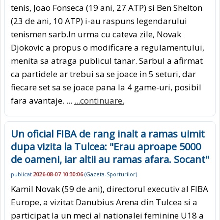
tenis, Joao Fonseca (19 ani, 27 ATP) si Ben Shelton
(23 de ani, 10 ATP) i-au raspuns legendarului
tenismen sarb.In urma cu cateva zile, Novak
Djokovic a propus o modificare a regulamentului,
menita sa atraga publicul tanar. Sarbul a afirmat
ca partidele ar trebui sa se joace in 5 seturi, dar
fiecare set sa se joace pana la 4 game-uri, posibil
fara avantaje. ...
...continuare.
Un oficial FIBA de rang inalt a ramas uimit
dupa vizita la Tulcea: "Erau aproape 5000
de oameni, iar altii au ramas afara. Socant"
publicat
2026-08-07 10:30:06
(
Gazeta-Sporturilor
)
Kamil Novak (59 de ani), directorul executiv al FIBA
Europe, a vizitat Danubius Arena din Tulcea si a
participat la un meci al nationalei feminine U18 a