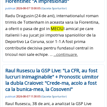
Fiorentinei: "A impresionat!"
publicat
2026-08-07 13:00:05
(
Gazeta-Sporturilor
)
Radu Dragusin (24 de ani), internationalul roman
trimis de Tottenham in aceasta vara la Fiorentina,
a oferit o pasa de gol in
MECIU
l amical pe care
italienii l-au jucat joi impotriva spaniolilor de la
Deportivo La Coruna, scor 1-1.A fost prima
contributie decisiva pentru fundasul central in
tricoul noii sale echipe. ...
...continuare.
Raul Rusescu la GSP Live: "La CFR, au fost
lucruri inimaginabile" + Pronostic uimitor
la dubla Craiovei: "Crede-ma, acolo a fost
ca la bunica-mea, la Cosoveni"
publicat
2026-08-07 11:30:05
(
Gazeta-Sporturilor
)
Raul Rusescu, 38 de ani, a analizat la GSP Live