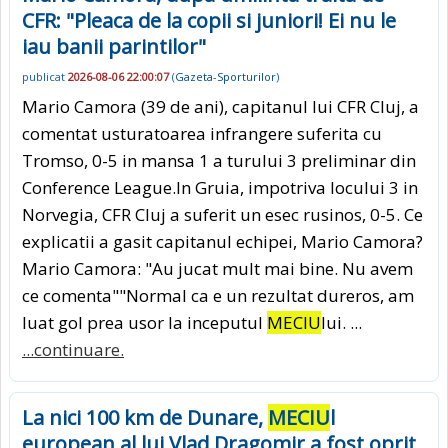
CFR: "Pleaca de la copii si juniori! Ei nu le
iau banii parintilor"
publicat
2026-08-06 22:00:07
(
Gazeta-Sporturilor
)
Mario Camora (39 de ani), capitanul lui CFR Cluj, a
comentat usturatoarea infrangere suferita cu
Tromso, 0-5 in mansa 1 a turului 3 preliminar din
Conference League.In Gruia, impotriva locului 3 in
Norvegia, CFR Cluj a suferit un esec rusinos, 0-5. Ce
explicatii a gasit capitanul echipei, Mario Camora?
Mario Camora: "Au jucat mult mai bine. Nu avem
ce comenta""Normal ca e un rezultat dureros, am
luat gol prea usor la inceputul
MECIU
lui. ...
...continuare.
La nici 100 km de Dunare,
MECIU
l
european al lui Vlad Dragomir a fost oprit