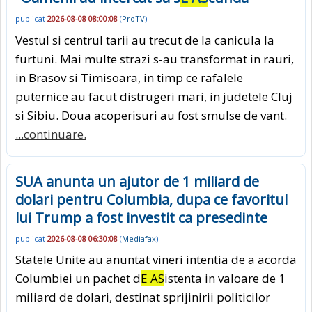
publicat
2026-08-08 08:00:08
(
ProTV
)
Vestul si centrul tarii au trecut de la canicula la
furtuni. Mai multe strazi s-au transformat in rauri,
in Brasov si Timisoara, in timp ce rafalele
puternice au facut distrugeri mari, in judetele Cluj
si Sibiu. Doua acoperisuri au fost smulse de vant.
...continuare.
SUA anunta un ajutor de 1 miliard de
dolari pentru Columbia, dupa ce favoritul
lui Trump a fost investit ca presedinte
publicat
2026-08-08 06:30:08
(
Mediafax
)
Statele Unite au anuntat vineri intentia de a acorda
Columbiei un pachet d
E AS
istenta in valoare de 1
miliard de dolari, destinat sprijinirii politicilor