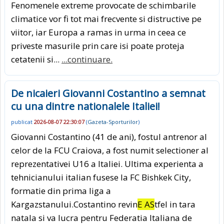
Fenomenele extreme provocate de schimbarile
climatice vor fi tot mai frecvente si distructive pe
viitor, iar Europa a ramas in urma in ceea ce
priveste masurile prin care isi poate proteja
cetatenii si...
...continuare.
De nicaieri Giovanni Costantino a semnat
cu una dintre nationalele Italiei!
publicat
2026-08-07 22:30:07
(
Gazeta-Sporturilor
)
Giovanni Costantino (41 de ani), fostul antrenor al
celor de la FCU Craiova, a fost numit selectioner al
reprezentativei U16 a Italiei. Ultima experienta a
tehnicianului italian fusese la FC Bishkek City,
formatie din prima liga a
Kargazstanului.Costantino revin
E AS
tfel in tara
natala si va lucra pentru Federatia Italiana de