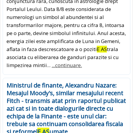
conjunctura rara, cunoscuta in astrologie drept
Portalul Leului. Data 8/8 este considerata de
numerologi un simbol al abundentei si al
transformarilor majore, pentru ca cifra 8, intoarsa
pe o parte, devine simbolul infinitului. Anul acesta,
energia zilei este amplificata de Luna in Gemeni,
aflata in faza descrescatoare a o poziti
E AS
trala
asociata cu eliberarea de ganduri parazite si cu
limpezirea mintii...
...continuare.
Ministrul de finante, Alexandru Nazare:
Mesajul Moody's, similar mesajului recent
Fitch - transmis atat prin raportul publicat
azi cat si in toate dialogurile directe cu
echipa de la Finante - este unul clar:
trebuie sa continuam consolidarea fiscala
si reformel
E AS
umate