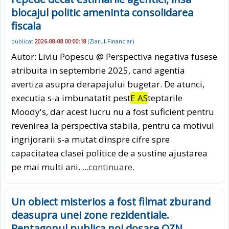
blocajul politic ameninta consolidarea
fiscala
publicat
2026-08-08 00:00:18
(
Ziarul-Financiar
)
Autor: Liviu Popescu @ Perspectiva negativa fusese
atribuita in septembrie 2025, cand agentia
avertiza asupra derapajului bugetar. De atunci,
executia s-a imbunatatit pest
E AS
teptarile
Moody's, dar acest lucru nu a fost suficient pentru
revenirea la perspectiva stabila, pentru ca motivul
ingrijorarii s-a mutat dinspre cifre spre
capacitatea clasei politice de a sustine ajustarea
pe mai multi ani.
...continuare.
Un obiect misterios a fost filmat zburand
deasupra unei zone rezidentiale.
Pentagonul publica noi dosare OZN