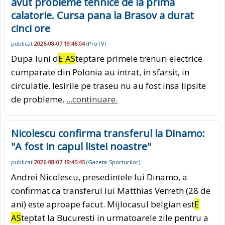
avut probleme tehnice de la prima
calatorie. Cursa pana la Brasov a durat
cinci ore
publicat
2026-08-07 19:46:04
(
ProTV
)
Dupa luni d
E AS
teptare primele trenuri electrice
cumparate din Polonia au intrat, in sfarsit, in
circulatie. Iesirile pe traseu nu au fost insa lipsite
de probleme.
...continuare.
Nicolescu confirma transferul la Dinamo:
"A fost in capul listei noastre"
publicat
2026-08-07 19:45:45
(
Gazeta-Sporturilor
)
Andrei Nicolescu, presedintele lui Dinamo, a
confirmat ca transferul lui Matthias Verreth (28 de
ani) este aproape facut. Mijlocasul belgian est
E
AS
teptat la Bucuresti in urmatoarele zile pentru a