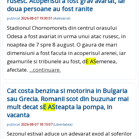
rusesc. Acoperisul a fost grav avariat, iar
doua persoane au fost ranite
publicat
2026-08-07 19:00:01
(
Adevarul
)
Stadionul Chornomorets din centrul orasului
Odesa a fost avariat in urma unui atac rusesc, in
noaptea de 7 spre 8 august. O gaura de mari
dimensiuni a fost facuta in acoperisul arenei, iar
geamurile si tribunele au fost, d
E AS
emenea,
afectate.
...continuare.
Cat costa benzina si motorina in Bulgaria
sau Grecia. Romanii scot din buzunar mai
mult decat s
E AS
teapta la pompa, in
vacanta
publicat
2026-08-07 18:15:07
(
Libertatea
)
Sezonul estival aduce un adevarat exod al soferilor