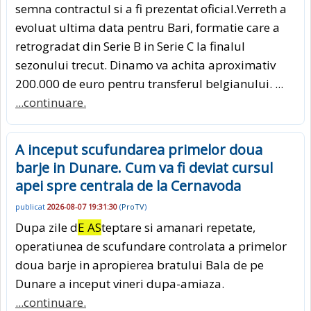
semna contractul si a fi prezentat oficial.Verreth a
evoluat ultima data pentru Bari, formatie care a
retrogradat din Serie B in Serie C la finalul
sezonului trecut. Dinamo va achita aproximativ
200.000 de euro pentru transferul belgianului. ...
...continuare.
A inceput scufundarea primelor doua
barje in Dunare. Cum va fi deviat cursul
apei spre centrala de la Cernavoda
publicat
2026-08-07 19:31:30
(
ProTV
)
Dupa zile d
E AS
teptare si amanari repetate,
operatiunea de scufundare controlata a primelor
doua barje in apropierea bratului Bala de pe
Dunare a inceput vineri dupa-amiaza.
...continuare.