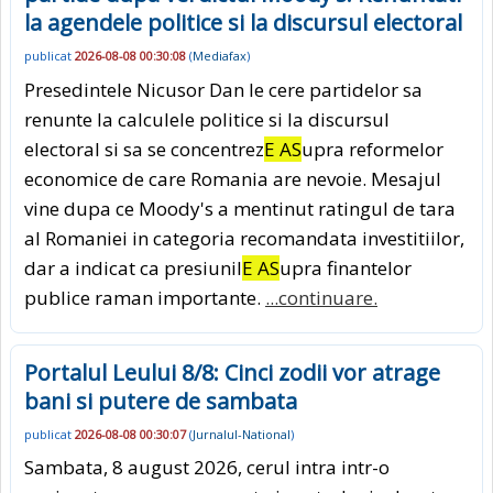
la agendele politice si la discursul electoral
publicat
2026-08-08 00:30:08
(
Mediafax
)
Presedintele Nicusor Dan le cere partidelor sa
renunte la calculele politice si la discursul
electoral si sa se concentrez
E AS
upra reformelor
economice de care Romania are nevoie. Mesajul
vine dupa ce Moody's a mentinut ratingul de tara
al Romaniei in categoria recomandata investitiilor,
dar a indicat ca presiunil
E AS
upra finantelor
publice raman importante.
...continuare.
Portalul Leului 8/8: Cinci zodii vor atrage
bani si putere de sambata
publicat
2026-08-08 00:30:07
(
Jurnalul-National
)
Sambata, 8 august 2026, cerul intra intr-o