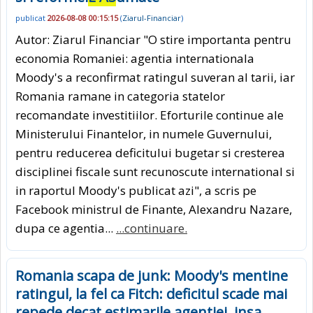
publicat
2026-08-08 00:15:15
(
Ziarul-Financiar
)
Autor: Ziarul Financiar "O stire importanta pentru
economia Romaniei: agentia internationala
Moody's a reconfirmat ratingul suveran al tarii, iar
Romania ramane in categoria statelor
recomandate investitiilor. Eforturile continue ale
Ministerului Finantelor, in numele Guvernului,
pentru reducerea deficitului bugetar si cresterea
disciplinei fiscale sunt recunoscute international si
in raportul Moody's publicat azi", a scris pe
Facebook ministrul de Finante, Alexandru Nazare,
dupa ce agentia...
...continuare.
Romania scapa de junk: Moody's mentine
ratingul, la fel ca Fitch: deficitul scade mai
repede decat estimarile agentiei, insa