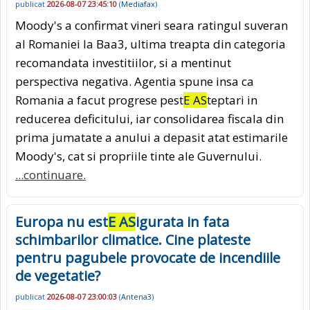
publicat
2026-08-07 23:45:10
(
Mediafax
)
Moody's a confirmat vineri seara ratingul suveran
al Romaniei la Baa3, ultima treapta din categoria
recomandata investitiilor, si a mentinut
perspectiva negativa. Agentia spune insa ca
Romania a facut progrese pest
E AS
teptari in
reducerea deficitului, iar consolidarea fiscala din
prima jumatate a anului a depasit atat estimarile
Moody's, cat si propriile tinte ale Guvernului.
...continuare.
Europa nu est
E AS
igurata in fata
schimbarilor climatice. Cine plateste
pentru pagubele provocate de incendiile
de vegetatie?
publicat
2026-08-07 23:00:03
(
Antena3
)