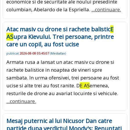
economice si de securitate ale noului presedinte
columbian, Abelardo de la Espriella.
...continuare.
Atac masiv cu drone si rachete balistic
E
AS
upra Kievului. Trei persoane, printre
care un copil, au fost ucise
publicat
2026-08-08 05:45:07
(
Mediafax
)
Armata rusa a lansat un atac masiv cu drone si
rachete balistice in noaptea de vineri spre
sambata. In urma ofensivei, trei persoane au fost
ucise si alte trei au fost ranite. D
E AS
emenea,
resturile de drone au avariat locuinte si vehicule.
...continuare.
Mesaj puternic al lui Nicusor Dan catre
partide dupa verdictul Moody's: Renuntati