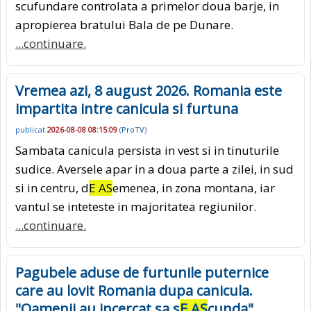
scufundare controlata a primelor doua barje, in
apropierea bratului Bala de pe Dunare.
...continuare.
Vremea azi, 8 august 2026. Romania este
impartita intre canicula si furtuna
publicat
2026-08-08 08:15:09
(
ProTV
)
Sambata canicula persista in vest si in tinuturile
sudice. Aversele apar in a doua parte a zilei, in sud
si in centru, d
E AS
emenea, in zona montana, iar
vantul se inteteste in majoritatea regiunilor.
...continuare.
Pagubele aduse de furtunile puternice
care au lovit Romania dupa canicula.
"Oamenii au incercat sa s
E AS
cunda"