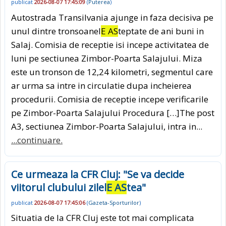
publicat
2026-08-07 17:45:09
(
Puterea
)
Autostrada Transilvania ajunge in faza decisiva pe
unul dintre tronsoanel
E AS
teptate de ani buni in
Salaj. Comisia de receptie isi incepe activitatea de
luni pe sectiunea Zimbor-Poarta Salajului. Miza
este un tronson de 12,24 kilometri, segmentul care
ar urma sa intre in circulatie dupa incheierea
procedurii. Comisia de receptie incepe verificarile
pe Zimbor-Poarta Salajului Procedura […]The post
A3, sectiunea Zimbor-Poarta Salajului, intra in...
...continuare.
Ce urmeaza la CFR Cluj: "Se va decide
viitorul clubului zilel
E AS
tea"
publicat
2026-08-07 17:45:06
(
Gazeta-Sporturilor
)
Situatia de la CFR Cluj este tot mai complicata