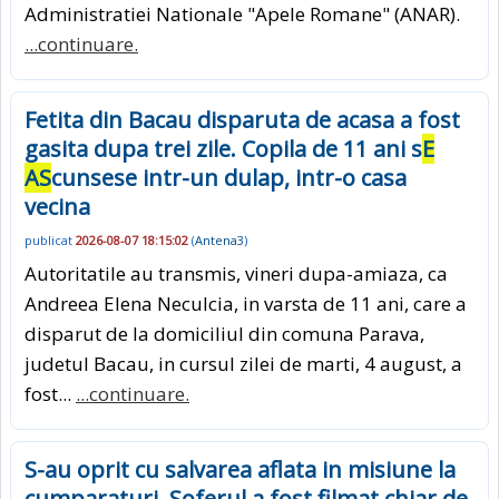
Administratiei Nationale "Apele Romane" (ANAR).
...continuare.
Fetita din Bacau disparuta de acasa a fost
gasita dupa trei zile. Copila de 11 ani s
E
AS
cunsese intr-un dulap, intr-o casa
vecina
publicat
2026-08-07 18:15:02
(
Antena3
)
Autoritatile au transmis, vineri dupa-amiaza, ca
Andreea Elena Neculcia, in varsta de 11 ani, care a
disparut de la domiciliul din comuna Parava,
judetul Bacau, in cursul zilei de marti, 4 august, a
fost...
...continuare.
S-au oprit cu salvarea aflata in misiune la
cumparaturi. Soferul a fost filmat chiar de