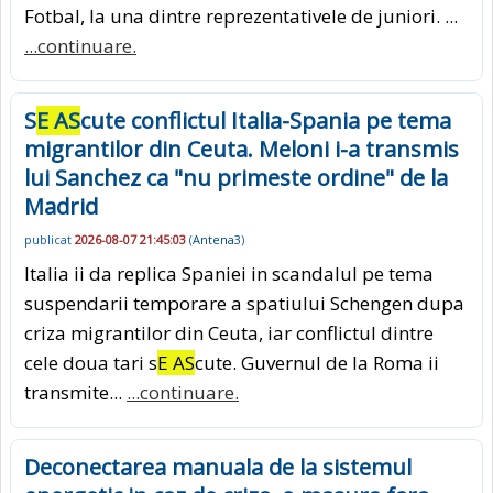
Fotbal, la una dintre reprezentativele de juniori. ...
...continuare.
S
E AS
cute conflictul Italia-Spania pe tema
migrantilor din Ceuta. Meloni i-a transmis
lui Sanchez ca "nu primeste ordine" de la
Madrid
publicat
2026-08-07 21:45:03
(
Antena3
)
Italia ii da replica Spaniei in scandalul pe tema
suspendarii temporare a spatiului Schengen dupa
criza migrantilor din Ceuta, iar conflictul dintre
cele doua tari s
E AS
cute. Guvernul de la Roma ii
transmite...
...continuare.
Deconectarea manuala de la sistemul