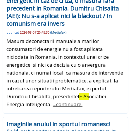
energetic in caz de criza, o masura fara
precedent in Romania. Dumitru Chisalita
(AEI): Nu s-a aplicat nici la blackout / In
comunism era invers
publicat
2026-08-07 20:45:30
(
Mediafax
)
Masura deconectarii manuale a marilor
consumatori de energie nu a fost aplicata
niciodata in Romania, in contextul unei crize
energetice, si nici ca decizia cu o anvergura
nationala, ci numai local, ca masura de interventie
in cazul unor situatii problematice, a explicat, la
intrebarea reporterului Mediafax, expertul
Dumitriu Chisalilta, presedintel
E AS
ociatiei
Energia Inteligenta.
...continuare.
Imaginile anului in sportul romanesc!