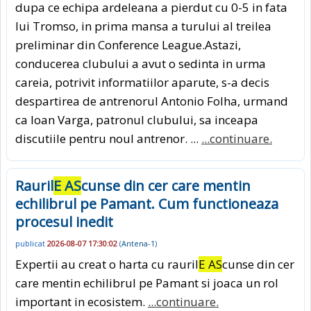
dupa ce echipa ardeleana a pierdut cu 0-5 in fata
lui Tromso, in prima mansa a turului al treilea
preliminar din Conference League.Astazi,
conducerea clubului a avut o sedinta in urma
careia, potrivit informatiilor aparute, s-a decis
despartirea de antrenorul Antonio Folha, urmand
ca Ioan Varga, patronul clubului, sa inceapa
discutiile pentru noul antrenor. ...
...continuare.
Rauril
E AS
cunse din cer care mentin
echilibrul pe Pamant. Cum functioneaza
procesul inedit
publicat
2026-08-07 17:30:02
(
Antena-1
)
Expertii au creat o harta cu rauril
E AS
cunse din cer
care mentin echilibrul pe Pamant si joaca un rol
important in ecosistem.
...continuare.