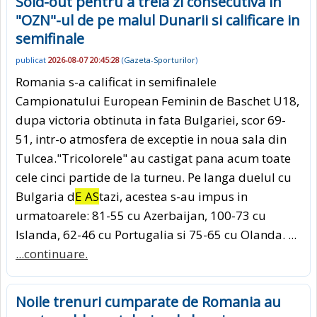
Sold-out pentru a treia zi consecutiva in
"OZN"-ul de pe malul Dunarii si calificare in
semifinale
publicat
2026-08-07 20:45:28
(
Gazeta-Sporturilor
)
Romania s-a calificat in semifinalele
Campionatului European Feminin de Baschet U18,
dupa victoria obtinuta in fata Bulgariei, scor 69-
51, intr-o atmosfera de exceptie in noua sala din
Tulcea."Tricolorele" au castigat pana acum toate
cele cinci partide de la turneu. Pe langa duelul cu
Bulgaria d
E AS
tazi, acestea s-au impus in
urmatoarele: 81-55 cu Azerbaijan, 100-73 cu
Islanda, 62-46 cu Portugalia si 75-65 cu Olanda. ...
...continuare.
Noile trenuri cumparate de Romania au