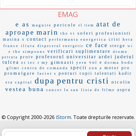
EMAG
e as
atat de
pericole
maguire
el tiem
marin
aproape
soferi profesionisti
the vi
contact
masina s
performanta energetica
crisi
heta
ce face
france
iliuta
sterge
dispecerul energetic
wi
verificari suplimentare
the simpsons
átomo
e
profesorul universitar
ardei
judetul
protv
petruta
tulcea
gimnasti
er tec
r my
yern
voi e
dorma
bodo
specii
glimt
centru de comanda
zon a
motor pro
promulgare
factor s
ponturi
copii talentati
kadir
dupa
pentru cristi
nicolin
era capital
vestea buna
cancer la san
lista de filme
aspru
© Copyright 2000-2026
iStorm
. Toate drepturile rezervate.