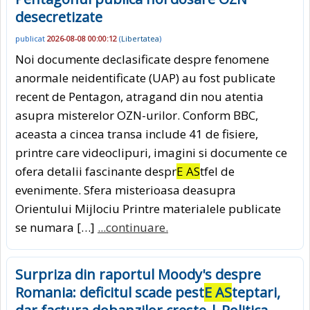
desecretizate
publicat
2026-08-08 00:00:12
(
Libertatea
)
Noi documente declasificate despre fenomene
anormale neidentificate (UAP) au fost publicate
recent de Pentagon, atragand din nou atentia
asupra misterelor OZN-urilor. Conform BBC,
aceasta a cincea transa include 41 de fisiere,
printre care videoclipuri, imagini si documente ce
ofera detalii fascinante despr
E AS
tfel de
evenimente. Sfera misterioasa deasupra
Orientului Mijlociu Printre materialele publicate
se numara […]
...continuare.
Surpriza din raportul Moody's despre
Romania: deficitul scade pest
E AS
teptari,