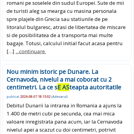
romani pe soselele din sudul Europei. Sute de mii
de turisti aleg sa mearga cu masina personala
spre plajele din Grecia sau statiunile de pe
litoralul bulgaresc, atrasi de libertatea de miscare
si de posibilitatea de a transporta mai multe
bagaje. Totusi, calculul initial facut acasa pentru
[…]
...continuare.
Nou minim istoric pe Dunare. La
Cernavoda, nivelul a mai coborat cu 2
centimetri. La ce s
E AS
teapta autoritatile
publicat
2026-08-07 18:15:02
(
Adevarul
)
Debitul Dunarii la intrarea in Romania a ajuns la
1.400 de metri cubi pe secunda, cea mai mica
valoare inregistrata pana acum, iar la Cernavoda
nivelul apei a scazut cu doi centimetri, potrivit