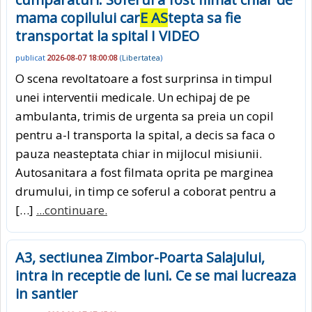
mama copilului car
E AS
tepta sa fie
transportat la spital I VIDEO
publicat
2026-08-07 18:00:08
(
Libertatea
)
O scena revoltatoare a fost surprinsa in timpul
unei interventii medicale. Un echipaj de pe
ambulanta, trimis de urgenta sa preia un copil
pentru a-l transporta la spital, a decis sa faca o
pauza neasteptata chiar in mijlocul misiunii.
Autosanitara a fost filmata oprita pe marginea
drumului, in timp ce soferul a coborat pentru a
[…]
...continuare.
A3, sectiunea Zimbor-Poarta Salajului,
intra in receptie de luni. Ce se mai lucreaza
in santier