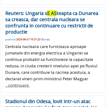
Reuters: Ungaria s
E AS
teapta ca Dunarea
sa creasca, dar centrala nucleara se
confrunta in continuare cu restrictii de
productie
publicat
2026-08-07 19:31:23
(
Bursa
)
Centrala nucleara care furnizeaza aproape
jumatate din energia electrica a Ungariei va
continua probabil sa functioneze la capacitate
redusa, in ciuda cresterii nivelului apei pe fluviul
Dunare, care contribuie la racirea acestuia, a
declarat vineri prim-ministrul Peter Magyar
...continuare.
Stadionul din Odesa, lovit intr-un atac