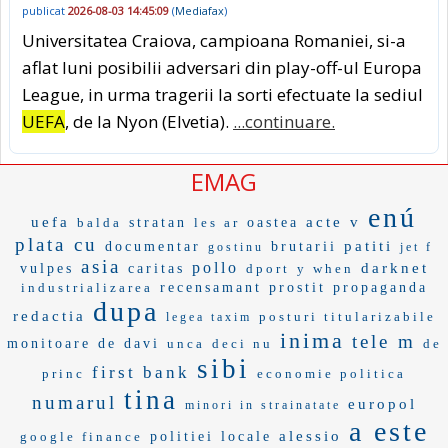
publicat
2026-08-03 14:45:09
(
Mediafax
)
Universitatea Craiova, campioana Romaniei, si-a
aflat luni posibilii adversari din play-off-ul Europa
League, in urma tragerii la sorti efectuate la sediul
UEFA
, de la Nyon (Elvetia).
...continuare.
EMAG
enú
uefa
acte v
balda
stratan
les ar
oastea
plata cu
patiti
documentar
brutarii
gostinu
jet f
asia
pollo
darknet
vulpes
caritas
dport
y when
industrializarea
recensamant
prostit
propaganda
dupa
redactia
posturi titularizabile
legea taxim
inima
tele m
monitoare
de davi
unca
deci nu
de
sibi
first bank
princ
economie politica
tina
numarul
europol
minori in strainatate
a este
alessio
google finance
politiei locale