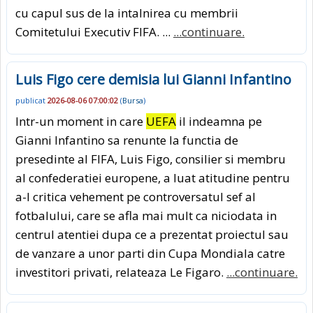
cu capul sus de la intalnirea cu membrii
Comitetului Executiv FIFA. ...
...continuare.
Luis Figo cere demisia lui Gianni Infantino
publicat
2026-08-06 07:00:02
(
Bursa
)
Intr-un moment in care
UEFA
il indeamna pe
Gianni Infantino sa renunte la functia de
presedinte al FIFA, Luis Figo, consilier si membru
al confederatiei europene, a luat atitudine pentru
a-l critica vehement pe controversatul sef al
fotbalului, care se afla mai mult ca niciodata in
centrul atentiei dupa ce a prezentat proiectul sau
de vanzare a unor parti din Cupa Mondiala catre
investitori privati, relateaza Le Figaro.
...continuare.