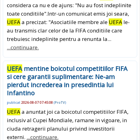
considera ca nu e de ajuns: "Nu au fost indeplinite
toate conditiile".Intr-un comunicat emis joi seara,
UEFA
a precizat: "Asociatiile membre ale
UEFA
le-
au transmis clar celor de la FIFA conditiile care
trebuiesc indeplinite pentru a renunta la...
...continuare.
UEFA
mentine boicotul competitiilor FIFA
si cere garantii suplimentare: Ne-am
pierdut increderea in presedintia lui
Infantino
publicat
2026-08-07 07:45:08
(
ProTV
)
UEFA
a anuntat joi ca boicotul competitiilor FIFA,
inclusiv al Cupei Mondiale, ramane in vigoare, in
ciuda retragerii planului privind investitorii
externi.
...continuare.