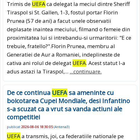
Trimis de
UEFA
ca delegat la meciul dintre Sheriff
Tiraspol si St. Gallen, 1-3, fostul portar Florin
Prunea (57 de ani) a facut unele observatii
deplasate inaintea meciului, filmand o femeie din
proximitatea lui si intrebandu-si urmaritorii: "E ce
trebuie, fratello?".Florin Prunea, membru al
Generatiei de Aur a Romaniei, indeplineste de
cativa ani rolul de delegat
UEFA
. Acest statut l-a
adus astazi la Tiraspol,...
...continuare.
De ce continua
UEFA
sa ameninte cu
boicotarea Cupei Mondiale, desi Infantino
s-a scuzat ca a vrut sa vanda actiuni ale
competitiei
publicat
2026-08-06 18:30:05
(
Antena3
)
UEFA
a transmis, joi, ca federatiile nationale pe