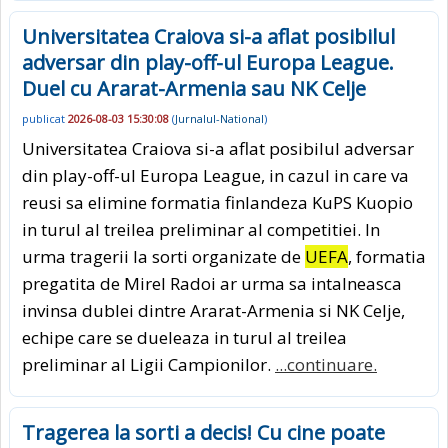
Universitatea Craiova si-a aflat posibilul
adversar din play-off-ul Europa League.
Duel cu Ararat-Armenia sau NK Celje
publicat
2026-08-03 15:30:08
(
Jurnalul-National
)
Universitatea Craiova si-a aflat posibilul adversar
din play-off-ul Europa League, in cazul in care va
reusi sa elimine formatia finlandeza KuPS Kuopio
in turul al treilea preliminar al competitiei. In
urma tragerii la sorti organizate de
UEFA
, formatia
pregatita de Mirel Radoi ar urma sa intalneasca
invinsa dublei dintre Ararat-Armenia si NK Celje,
echipe care se dueleaza in turul al treilea
preliminar al Ligii Campionilor.
...continuare.
Tragerea la sorti a decis! Cu cine poate