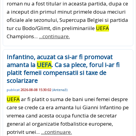
roman nu a fost titular in aceasta partida, dupa ce
a inceput din primul minut primele doua meciuri
oficiale ale sezonului, Supercupa Belgiei si partida
tur cu Bodo/Glimt, din preliminariile
UEFA
Champions...
...continuare.
Infantino, acuzat ca si-ar fi promovat
amanta la
UEFA
. Ca sa plece, forul i-ar fi
platit femeii compensatii si taxe de
scolarizare
publicat
2026-08-08 15:30:02
(
Antena3
)
UEFA
ar fi platit o suma de bani unei femei despre
care se crede ca era amanta lui Gianni Infantino pe
vremea cand acesta ocupa functia de secretar
general al organizatie fotbalistice europene,
potrivit unei...
...continuare.