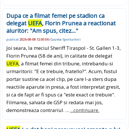
Dupa ce a filmat femei pe stadion ca
delegat
UEFA
, Florin Prunea a reactionat
aiuritor: "Am spus, citez..."
publicat
2026-08-08 12:00:06
(
Gazeta-Sporturilor
)
Joi seara, la meciul Sheriff Tiraspol - St. Gallen 1-3,
Florin Prunea (58 de ani), in calitate de delegat
UEFA
, a filmat femei din tribune, intrebandu-si
urmaritorii: "E ce trebuie, fratello?". Acum, fostul
portar sustine ca acel clip, pe care l-a sters dupa
reactiile aparute in presa, a fost interpretat gresit,
si ca de fapt ar fi spus ca "este exact ce trebuie".
Filmarea, salvata de GSP si redata mai jos,
demonstreaza contrariul. ...
...continuare.