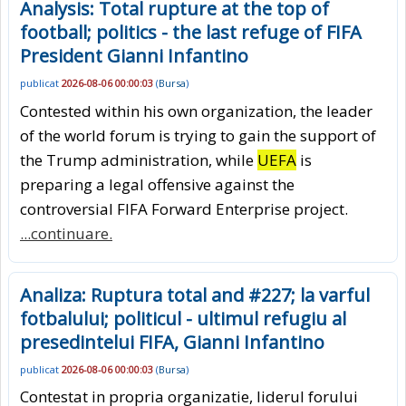
Analysis: Total rupture at the top of
football; politics - the last refuge of FIFA
President Gianni Infantino
publicat
2026-08-06 00:00:03
(
Bursa
)
Contested within his own organization, the leader
of the world forum is trying to gain the support of
the Trump administration, while
UEFA
is
preparing a legal offensive against the
controversial FIFA Forward Enterprise project.
...continuare.
Analiza: Ruptura total and #227; la varful
fotbalului; politicul - ultimul refugiu al
presedintelui FIFA, Gianni Infantino
publicat
2026-08-06 00:00:03
(
Bursa
)
Contestat in propria organizatie, liderul forului