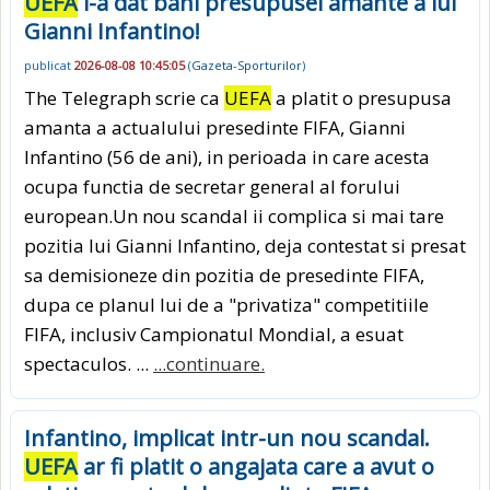
UEFA
i-a dat bani presupusei amante a lui
Gianni Infantino!
publicat
2026-08-08 10:45:05
(
Gazeta-Sporturilor
)
The Telegraph scrie ca
UEFA
a platit o presupusa
amanta a actualului presedinte FIFA, Gianni
Infantino (56 de ani), in perioada in care acesta
ocupa functia de secretar general al forului
european.Un nou scandal ii complica si mai tare
pozitia lui Gianni Infantino, deja contestat si presat
sa demisioneze din pozitia de presedinte FIFA,
dupa ce planul lui de a "privatiza" competitiile
FIFA, inclusiv Campionatul Mondial, a esuat
spectaculos. ...
...continuare.
Infantino, implicat intr-un nou scandal.
UEFA
ar fi platit o angajata care a avut o