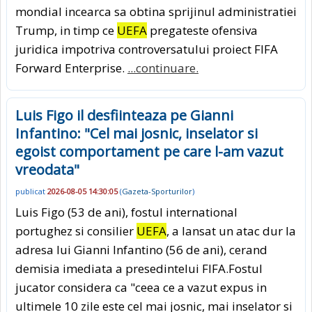
mondial incearca sa obtina sprijinul administratiei
Trump, in timp ce
UEFA
pregateste ofensiva
juridica impotriva controversatului proiect FIFA
Forward Enterprise.
...continuare.
Luis Figo il desfiinteaza pe Gianni
Infantino: "Cel mai josnic, inselator si
egoist comportament pe care l-am vazut
vreodata"
publicat
2026-08-05 14:30:05
(
Gazeta-Sporturilor
)
Luis Figo (53 de ani), fostul international
portughez si consilier
UEFA
, a lansat un atac dur la
adresa lui Gianni Infantino (56 de ani), cerand
demisia imediata a presedintelui FIFA.Fostul
jucator considera ca "ceea ce a vazut expus in
ultimele 10 zile este cel mai josnic, mai inselator si