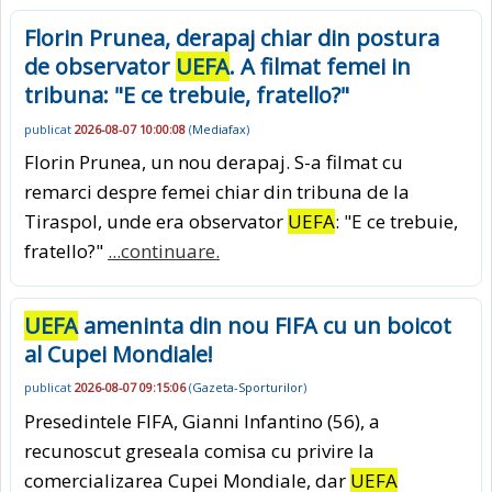
Florin Prunea, derapaj chiar din postura
de observator
UEFA
. A filmat femei in
tribuna: "E ce trebuie, fratello?"
publicat
2026-08-07 10:00:08
(
Mediafax
)
Florin Prunea, un nou derapaj. S-a filmat cu
remarci despre femei chiar din tribuna de la
Tiraspol, unde era observator
UEFA
: "E ce trebuie,
fratello?"
...continuare.
UEFA
ameninta din nou FIFA cu un boicot
al Cupei Mondiale!
publicat
2026-08-07 09:15:06
(
Gazeta-Sporturilor
)
Presedintele FIFA, Gianni Infantino (56), a
recunoscut greseala comisa cu privire la
comercializarea Cupei Mondiale, dar
UEFA