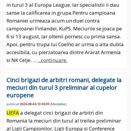
in turul 3 al Europa League. Iar specialistii ii dau
sanse la calificarea in grupa.Pentru campioana
Romaniei urmeaza acum un duel contra
campioanei Finlandei, KuPS. Meciurile se joaca pe
6 si 13 august, iar oltenii pornesc cu prima sansa.
Apoi, pentru trupa lui Coelho ar urma o alta dubla
accesibila, cu pierzatoarea dintre Ararat Armenia
si NK Celje. ...
...continuare.
Cinci brigazi de arbitri romani, delegate la
meciuri din turul 3 preliminar al cupelor
europene
publicat
2026-08-04 10:45:09
(
Mediafax
)
UEFA
a delegat cinci brigazi de arbitri din
Romania la meciuri din turul al treilea preliminar
al Ligii Campionilor, Ligii Europa si Conference