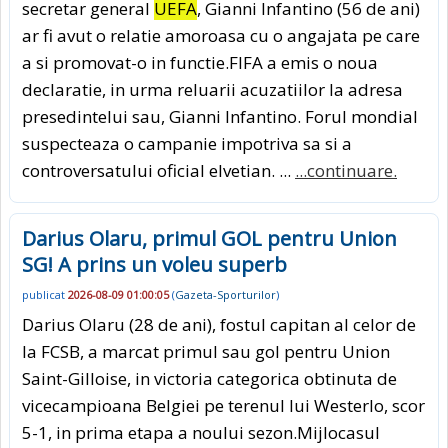
secretar general
UEFA
, Gianni Infantino (56 de ani)
ar fi avut o relatie amoroasa cu o angajata pe care
a si promovat-o in functie.FIFA a emis o noua
declaratie, in urma reluarii acuzatiilor la adresa
presedintelui sau, Gianni Infantino. Forul mondial
suspecteaza o campanie impotriva sa si a
controversatului oficial elvetian. ...
...continuare.
Darius Olaru, primul GOL pentru Union
SG! A prins un voleu superb
publicat
2026-08-09 01:00:05
(
Gazeta-Sporturilor
)
Darius Olaru (28 de ani), fostul capitan al celor de
la FCSB, a marcat primul sau gol pentru Union
Saint-Gilloise, in victoria categorica obtinuta de
vicecampioana Belgiei pe terenul lui Westerlo, scor
5-1, in prima etapa a noului sezon.Mijlocasul