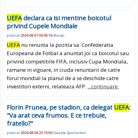
UEFA
declara ca isi mentine boicotul
privind Cupele Mondiale
publicat
2026-08-07 06:45:16
(
Bursa
)
UEFA
nu renunta la pozitia sa. Confederatia
Europeana de Fotbal a anuntat joi ca boicotul sau
privind competitiile FIFA, inclusiv Cupa Mondiala,
ramane in vigoare, in ciuda renuntarii de catre
forul mondial la planul de a se deschide catre
investitori externi, relateaza AFP.
...continuare.
Florin Prunea, pe stadion, ca delegat
UEFA
:
"Va arat ceva frumos. E ce trebuie,
fratello?"
publicat
2026-08-06 23:15:06
(
Gazeta-Sporturilor
)