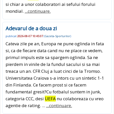
si chiar a unor colaboratori ai sefului forului
mondial.
...continuare.
Adevarul de a doua zi
publicat
2026-08-07 10:45:07
(
Gazeta-Sporturilor
)
Cateva zile pe an, Europa ne pune oglinda in fata
si, ca de fiecare data cand nu ne place ce vedem,
primul impuls este sa spargem oglinda. Sa ne
pierdem in vinile de la fundul sacului si sa mai
treaca un an. CFR Cluj a luat cinci de la Tromso.
Universitatea Craiova s-a intors cu un sintetic 1-1
din Finlanda. Ce facem prost si ce facem
fundamental gresit?Cu fotbalul suntem in junk,
categoria CCC, desi
UEFA
nu colaboreaza cu vreo
agentie de rating. ...
...continuare.