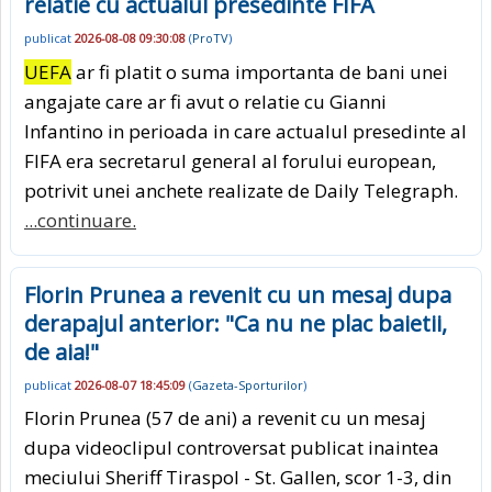
relatie cu actualul presedinte FIFA
publicat
2026-08-08 09:30:08
(
ProTV
)
UEFA
ar fi platit o suma importanta de bani unei
angajate care ar fi avut o relatie cu Gianni
Infantino in perioada in care actualul presedinte al
FIFA era secretarul general al forului european,
potrivit unei anchete realizate de Daily Telegraph.
...continuare.
Florin Prunea a revenit cu un mesaj dupa
derapajul anterior: "Ca nu ne plac baietii,
de aia!"
publicat
2026-08-07 18:45:09
(
Gazeta-Sporturilor
)
Florin Prunea (57 de ani) a revenit cu un mesaj
dupa videoclipul controversat publicat inaintea
meciului Sheriff Tiraspol - St. Gallen, scor 1-3, din