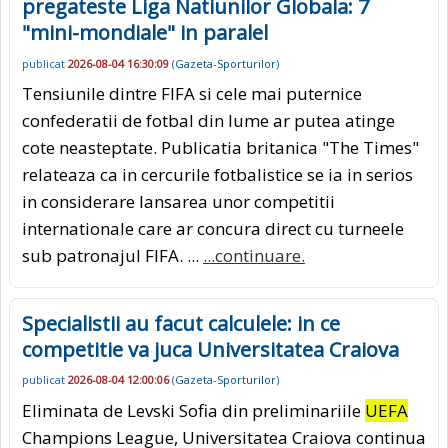
pregateste Liga Natiunilor Globala: 7
"mini-mondiale" in paralel
publicat
2026-08-04 16:30:09
(
Gazeta-Sporturilor
)
Tensiunile dintre FIFA si cele mai puternice
confederatii de fotbal din lume ar putea atinge
cote neasteptate. Publicatia britanica "The Times"
relateaza ca in cercurile fotbalistice se ia in serios
in considerare lansarea unor competitii
internationale care ar concura direct cu turneele
sub patronajul FIFA. ...
...continuare.
Specialistii au facut calculele: in ce
competitie va juca Universitatea Craiova
publicat
2026-08-04 12:00:06
(
Gazeta-Sporturilor
)
Eliminata de Levski Sofia din preliminariile
UEFA
Champions League, Universitatea Craiova continua