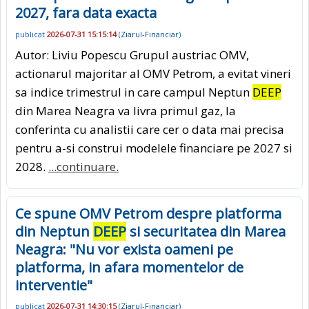
2027, fara data exacta
publicat
2026-07-31 15:15:14
(
Ziarul-Financiar
)
Autor: Liviu Popescu Grupul austriac OMV,
actionarul majoritar al OMV Petrom, a evitat vineri
sa indice trimestrul in care campul Neptun
DEEP
din Marea Neagra va livra primul gaz, la
conferinta cu analistii care cer o data mai precisa
pentru a-si construi modelele financiare pe 2027 si
2028.
...continuare.
Ce spune OMV Petrom despre platforma
din Neptun
DEEP
si securitatea din Marea
Neagra: "Nu vor exista oameni pe
platforma, in afara momentelor de
interventie"
publicat
2026-07-31 14:30:15
(
Ziarul-Financiar
)