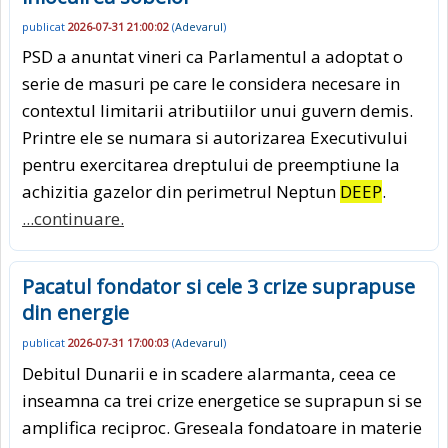
publicat
2026-07-31 21:00:02
(
Adevarul
)
PSD a anuntat vineri ca Parlamentul a adoptat o
serie de masuri pe care le considera necesare in
contextul limitarii atributiilor unui guvern demis.
Printre ele se numara si autorizarea Executivului
pentru exercitarea dreptului de preemptiune la
achizitia gazelor din perimetrul Neptun
DEEP
.
...continuare.
Pacatul fondator si cele 3 crize suprapuse
din energie
publicat
2026-07-31 17:00:03
(
Adevarul
)
Debitul Dunarii e in scadere alarmanta, ceea ce
inseamna ca trei crize energetice se suprapun si se
amplifica reciproc. Greseala fondatoare in materie