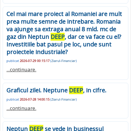
Cel mai mare proiect al Romaniei are mult
prea multe semne de intrebare. Romania
va ajunge sa extraga anual 8 mld. mc de
gaz din Neptun
DEEP
, dar ce va face cu el?
Investitiile bat pasul pe loc, unde sunt
proiectele industriale?
publicat
2026-07-29 00:15:17
(
Ziarul-Financiar
)
...continuare.
Graficul zilei. Neptune
DEEP
, in cifre.
publicat
2026-07-28 14:00:15
(
Ziarul-Financiar
)
...continuare.
Neptun
DEEP
se vede in businessul