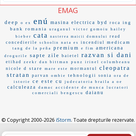
EMAG
enú
deep
masina electrica byd
ing
o ex
roca
bank romania
uraganul
victor gomoiu
hailey
cata
bieber
read
nasterea maicii domnului
medicam
concedierile
nata es
incendiul
schoolin
premium
americana
tang
de la peña
e fim
razvan si dani
sapte zile
drogurile
baietel
etihad
zeekr
dan bittman
punz
irinel columbeanu
cleopatra
d stare
nicole
mare este
mormantul
stratan
tehnologii
parvan
ombie
sonia
ora de
ce este cu
istorie
judecatoria braila
a oe
calculeaza
damac
accidente de munca
lucratori
daianu
comerciali
bengescu
© Copyright 2000-2026
iStorm
. Toate drepturile rezervate.