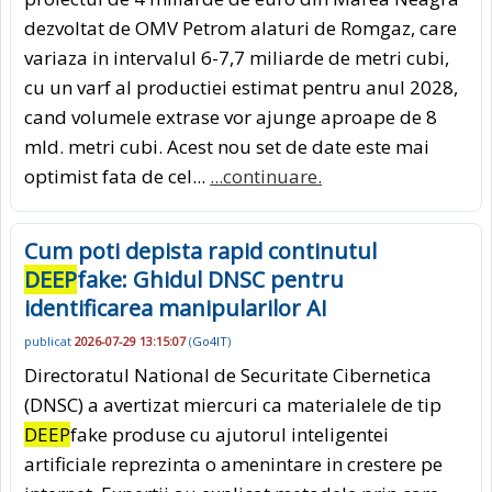
dezvoltat de OMV Petrom alaturi de Romgaz, care
variaza in intervalul 6-7,7 miliarde de metri cubi,
cu un varf al productiei estimat pentru anul 2028,
cand volumele extrase vor ajunge aproape de 8
mld. metri cubi. Acest nou set de date este mai
optimist fata de cel...
...continuare.
Cum poti depista rapid continutul
DEEP
fake: Ghidul DNSC pentru
identificarea manipularilor AI
publicat
2026-07-29 13:15:07
(
Go4IT
)
Directoratul National de Securitate Cibernetica
(DNSC) a avertizat miercuri ca materialele de tip
DEEP
fake produse cu ajutorul inteligentei
artificiale reprezinta o amenintare in crestere pe