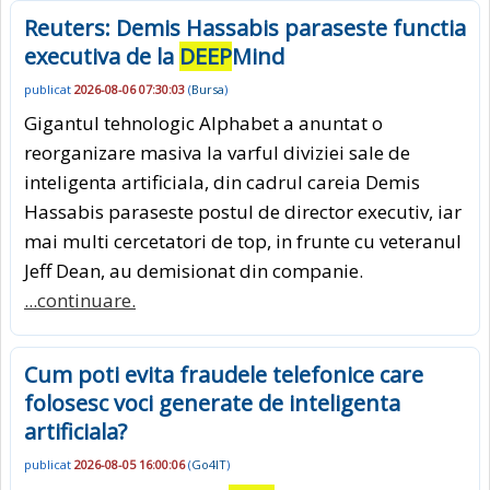
Reuters: Demis Hassabis paraseste functia
executiva de la
DEEP
Mind
publicat
2026-08-06 07:30:03
(
Bursa
)
Gigantul tehnologic Alphabet a anuntat o
reorganizare masiva la varful diviziei sale de
inteligenta artificiala, din cadrul careia Demis
Hassabis paraseste postul de director executiv, iar
mai multi cercetatori de top, in frunte cu veteranul
Jeff Dean, au demisionat din companie.
...continuare.
Cum poti evita fraudele telefonice care
folosesc voci generate de inteligenta
artificiala?
publicat
2026-08-05 16:00:06
(
Go4IT
)