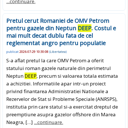
...continuare.
Pretul cerut Romaniei de OMV Petrom
pentru gazele din Neptun
DEEP
. Costul e
mai mult decat dublu fata de cel
reglementat angro pentru populatie
publicat
2026-07-29 10:30:08
(
Libertatea
)
S-a aflat pretul la care OMV Petrom a oferit
statului roman gazele naturale din perimetrul
Neptun
DEEP
, precum si valoarea totala estimata
a achizitiei. Informatiile apar intr-un proiect
privind finantarea Administratiei Nationale a
Rezervelor de Stat si Probleme Speciale (ANRSPS),
institutia prin care statul si-a exercitat dreptul de
preemptiune asupra gazelor offshore din Marea
Neagra, […]
...continuare.