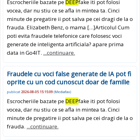
Escrocheriile bazate pe
DEEP
fake iti pot folosi
vocea, dar nu stiu ce se afla in mintea ta. Cinci
minute de pregatire ii pot salva pe cei dragi de la o
frauda. Elizabeth Benz, o mama […]Articolul Cum
poti evita fraudele telefonice care folosesc voci
generate de inteligenta artificiala? apare prima
data in Go4IT.
...continuare.
Fraudele cu voci false generate de IA pot fi
oprite cu un cod cunoscut doar de familie
publicat
2026-08-05 15:15:09
(
Mediafax
)
Escrocheriile bazate pe
DEEP
fake iti pot folosi
vocea, dar nu stiu ce se afla in mintea ta. Cinci
minute de pregatire ii pot salva pe cei dragi de la o
frauda.
...continuare.