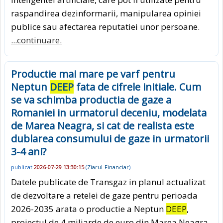
raspandirea dezinformarii, manipularea opiniei
publice sau afectarea reputatiei unor persoane.
...continuare.
Productie mai mare pe varf pentru
Neptun
DEEP
fata de cifrele initiale. Cum
se va schimba productia de gaze a
Romaniei in urmatorul deceniu, modelata
de Marea Neagra, si cat de realista este
dublarea consumului de gaze in urmatorii
3-4 ani?
publicat
2026-07-29 13:30:15
(
Ziarul-Financiar
)
Datele publicate de Transgaz in planul actualizat
de dezvoltare a retelei de gaze pentru perioada
2026-2035 arata o productie a Neptun
DEEP
,
proiectul de 4 miliarde de euro din Marea Neagra