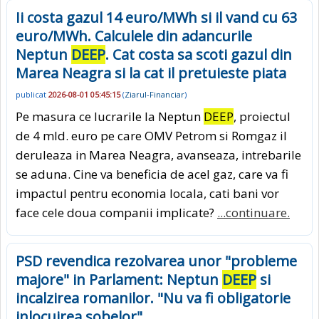
Ii costa gazul 14 euro/MWh si il vand cu 63
euro/MWh. Calculele din adancurile
Neptun
DEEP
. Cat costa sa scoti gazul din
Marea Neagra si la cat il pretuieste piata
publicat
2026-08-01 05:45:15
(
Ziarul-Financiar
)
Pe masura ce lucrarile la Neptun
DEEP
, proiectul
de 4 mld. euro pe care OMV Petrom si Romgaz il
deruleaza in Marea Neagra, avanseaza, intrebarile
se aduna. Cine va beneficia de acel gaz, care va fi
impactul pentru economia locala, cati bani vor
face cele doua companii implicate?
...continuare.
PSD revendica rezolvarea unor "probleme
majore" in Parlament: Neptun
DEEP
si
incalzirea romanilor. "Nu va fi obligatorie
inlocuirea sobelor"