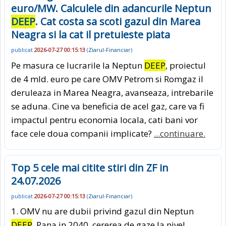
euro/MW. Calculele din adancurile Neptun
DEEP
. Cat costa sa scoti gazul din Marea
Neagra si la cat il pretuieste piata
publicat
2026-07-27 00:15:13
(
Ziarul-Financiar
)
Pe masura ce lucrarile la Neptun
DEEP
, proiectul
de 4 mld. euro pe care OMV Petrom si Romgaz il
deruleaza in Marea Neagra, avanseaza, intrebarile
se aduna. Cine va beneficia de acel gaz, care va fi
impactul pentru economia locala, cati bani vor
face cele doua companii implicate?
...continuare.
Top 5 cele mai citite stiri din ZF in
24.07.2026
publicat
2026-07-27 00:15:13
(
Ziarul-Financiar
)
1. OMV nu are dubii privind gazul din Neptun
DEEP
. Pana in 2040, cererea de gaze la nivel