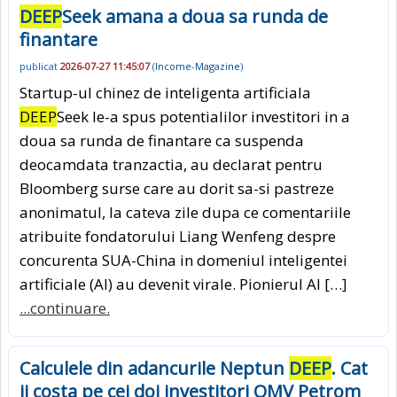
DEEP
Seek amana a doua sa runda de
finantare
publicat
2026-07-27 11:45:07
(
Income-Magazine
)
Startup-ul chinez de inteligenta artificiala
DEEP
Seek le-a spus potentialilor investitori in a
doua sa runda de finantare ca suspenda
deocamdata tranzactia, au declarat pentru
Bloomberg surse care au dorit sa-si pastreze
anonimatul, la cateva zile dupa ce comentariile
atribuite fondatorului Liang Wenfeng despre
concurenta SUA-China in domeniul inteligentei
artificiale (AI) au devenit virale. Pionierul AI […]
...continuare.
Calculele din adancurile Neptun
DEEP
. Cat
ii costa pe cei doi investitori OMV Petrom