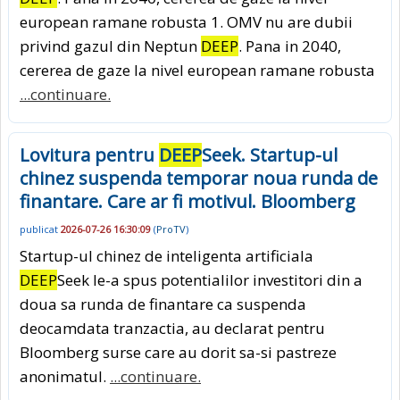
european ramane robusta 1. OMV nu are dubii
privind gazul din Neptun
DEEP
. Pana in 2040,
cererea de gaze la nivel european ramane robusta
...continuare.
Lovitura pentru
DEEP
Seek. Startup-ul
chinez suspenda temporar noua runda de
finantare. Care ar fi motivul. Bloomberg
publicat
2026-07-26 16:30:09
(
ProTV
)
Startup-ul chinez de inteligenta artificiala
DEEP
Seek le-a spus potentialilor investitori din a
doua sa runda de finantare ca suspenda
deocamdata tranzactia, au declarat pentru
Bloomberg surse care au dorit sa-si pastreze
anonimatul.
...continuare.