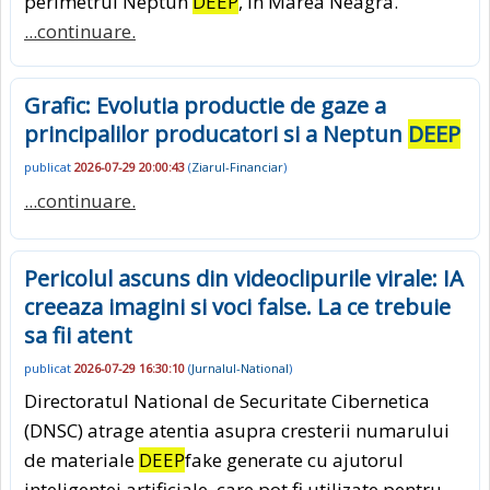
perimetrul Neptun
DEEP
, in Marea Neagra.
...continuare.
Grafic: Evolutia productie de gaze a
principalilor producatori si a Neptun
DEEP
publicat
2026-07-29 20:00:43
(
Ziarul-Financiar
)
...continuare.
Pericolul ascuns din videoclipurile virale: IA
creeaza imagini si voci false. La ce trebuie
sa fii atent
publicat
2026-07-29 16:30:10
(
Jurnalul-National
)
Directoratul National de Securitate Cibernetica
(DNSC) atrage atentia asupra cresterii numarului
de materiale
DEEP
fake generate cu ajutorul
inteligentei artificiale, care pot fi utilizate pentru