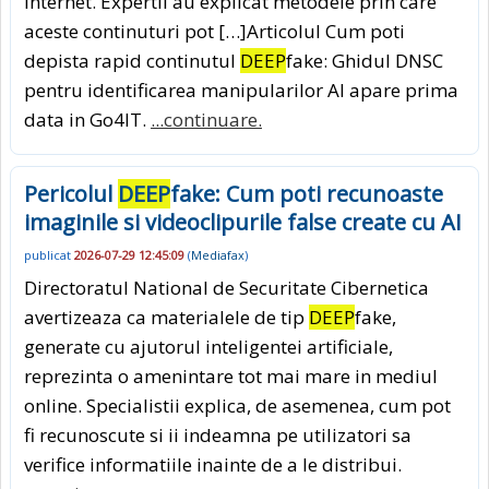
internet. Expertii au explicat metodele prin care
aceste continuturi pot […]Articolul Cum poti
depista rapid continutul
DEEP
fake: Ghidul DNSC
pentru identificarea manipularilor AI apare prima
data in Go4IT.
...continuare.
Pericolul
DEEP
fake: Cum poti recunoaste
imaginile si videoclipurile false create cu AI
publicat
2026-07-29 12:45:09
(
Mediafax
)
Directoratul National de Securitate Cibernetica
avertizeaza ca materialele de tip
DEEP
fake,
generate cu ajutorul inteligentei artificiale,
reprezinta o amenintare tot mai mare in mediul
online. Specialistii explica, de asemenea, cum pot
fi recunoscute si ii indeamna pe utilizatori sa
verifice informatiile inainte de a le distribui.