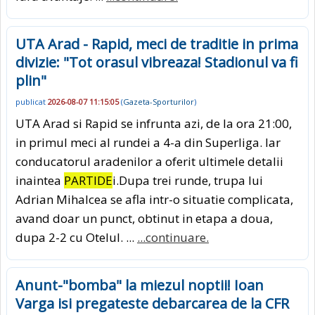
UTA Arad - Rapid, meci de traditie in prima
divizie: "Tot orasul vibreaza! Stadionul va fi
plin"
publicat
2026-08-07 11:15:05
(
Gazeta-Sporturilor
)
UTA Arad si Rapid se infrunta azi, de la ora 21:00,
in primul meci al rundei a 4-a din Superliga. Iar
conducatorul aradenilor a oferit ultimele detalii
inaintea
PARTIDE
i.Dupa trei runde, trupa lui
Adrian Mihalcea se afla intr-o situatie complicata,
avand doar un punct, obtinut in etapa a doua,
dupa 2-2 cu Otelul. ...
...continuare.
Anunt-"bomba" la miezul noptii! Ioan
Varga isi pregateste debarcarea de la CFR