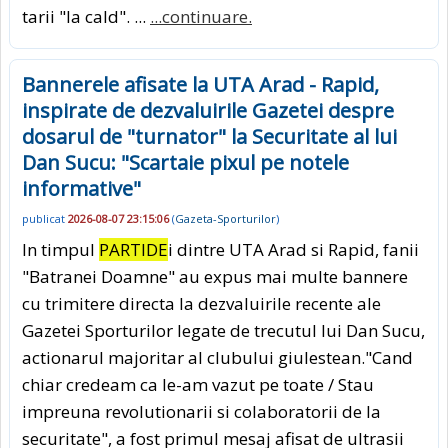
tarii "la cald". ...
...continuare.
Bannerele afisate la UTA Arad - Rapid,
inspirate de dezvaluirile Gazetei despre
dosarul de "turnator" la Securitate al lui
Dan Sucu: "Scartaie pixul pe notele
informative"
publicat
2026-08-07 23:15:06
(
Gazeta-Sporturilor
)
In timpul
PARTIDE
i dintre UTA Arad si Rapid, fanii
"Batranei Doamne" au expus mai multe bannere
cu trimitere directa la dezvaluirile recente ale
Gazetei Sporturilor legate de trecutul lui Dan Sucu,
actionarul majoritar al clubului giulestean."Cand
chiar credeam ca le-am vazut pe toate / Stau
impreuna revolutionarii si colaboratorii de la
securitate", a fost primul mesaj afisat de ultrasii