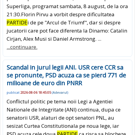
Superliga, programat sambata, 8 august, de la ora
21:30.Florin Pirvu a vorbit despre dificultatea
PARTIDE
i de pe "Arcul de Triumf", dar si despre
jucatorii care pot face diferenta la Dinamo: Catalin
Cirjan, Alex Musi si Daniel Armstrong. ...
...continuare.
Scandal in jurul legii ANI. USR cere CCR sa
se pronunte, PSD acuza ca se pierd 771 de
milioane de euro din PNRR
publicat
2026-08-06 18:45:05
(
Adevarul
)
Conflictul politic pe tema noii Legi a Agentiei
Nationale de Integritate (ANI) continua, dupa ce
senatorii USR, alaturi de opt senatori PNL, au
sesizat Curtea Constitutionala pe noua lege, iar
PSD acuza cele doua
PARTIDE
ca risca sa blocheze