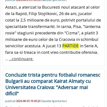
Astazi, a aterizat la Bucuresti noul atacant al celor
de la Rapid, Filip Stojilkovic, 26 de ani, jucator
cotat la 2,5 milioane de euro, potrivit portalului de
specialitate transfermarkt. In iarna, Pisa, "lanterna
rosie" stagiunii precedente din "Cizma", a platit 3
milioane de euro celor de la Cracovia in schimbul
serviciilor acestuia. A jucat 13
PARTIDE
in Serie A,
fara sa-si treaca in cont vreo contributie ofensiva.
...
...continuare.
Concluzie trista pentru fotbalul romanesc
Bulgarii au comparat Kairat Almaty cu
Universitatea Craiova: "Adversar mai
dificil"
publicat
2026-08-05 19:45:23
(
Gazeta-Sporturilor
)