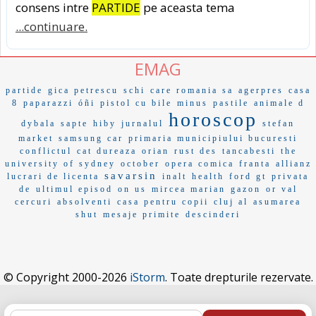
consens intre
PARTIDE
pe aceasta tema
...continuare.
EMAG
partide
gica petrescu
schi
care romania sa
agerpres
casa
8
paparazzi
óñi
pistol cu bile
minus
pastile
animale d
horoscop
dybala
sapte
hiby
jurnalul
stefan
market
samsung car
primaria municipiului bucuresti
conflictul
cat dureaza
orian
rust des
tancabesti
the
university of sydney
october
opera comica
franta
allianz
savarsin
lucrari de licenta
inalt
health
ford gt
privata
de
ultimul episod
on us
mircea marian
gazon
or val
cercuri
absolventi
casa pentru copii
cluj al
asumarea
shut
mesaje primite
descinderi
© Copyright 2000-2026
iStorm
. Toate drepturile rezervate.