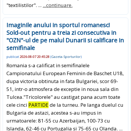
"textilistilor". ...
...continuare.
Imaginile anului in sportul romanesc!
Sold-out pentru a treia zi consecutiva in
"OZN"-ul de pe malul Dunarii si calificare in
semifinale
publicat
2026-08-07 20:45:28
(
Gazeta-Sporturilor
)
Romania s-a calificat in semifinalele
Campionatului European Feminin de Baschet U18,
dupa victoria obtinuta in fata Bulgariei, scor 69-
51, intr-o atmosfera de exceptie in noua sala din
Tulcea."Tricolorele" au castigat pana acum toate
cele cinci
PARTIDE
de la turneu. Pe langa duelul cu
Bulgaria de astazi, acestea s-au impus in
urmatoarele: 81-55 cu Azerbaijan, 100-73 cu
Islanda, 62-46 cu Portugalia si 75-65 cu Olanda. ...