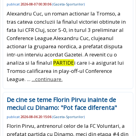
publicat
2026-08-07 00:30:06
(
Gazeta-Sporturilor
)
Alexandru Cuc, un roman actionar la Tromso, a
tras cateva concluzii la finalul victoriei obtinute in
fata lui CFR Cluj, scor 5-0, in turul 3 preliminar al
Conference League.Alexandru Cuc, clujeanul
actionar la gruparea nordica, a prefatat disputa
intr-un interviu acordat Gazetei. A revenit cu o
analiza si la finalul
PARTIDE
i care i-a asigurat lui
Tromso calificarea in play-off-ul Conference
League. ...
...continuare.
De cine se teme Florin Pirvu inainte de
meciul cu Dinamo: "Pot face diferenta"
publicat
2026-08-06 20:15:06
(
Gazeta-Sporturilor
)
Florin Pirvu, antrenorul celor de la FC Voluntari, a
prefatat partida cu Dinamo, meci din etapa #4 din