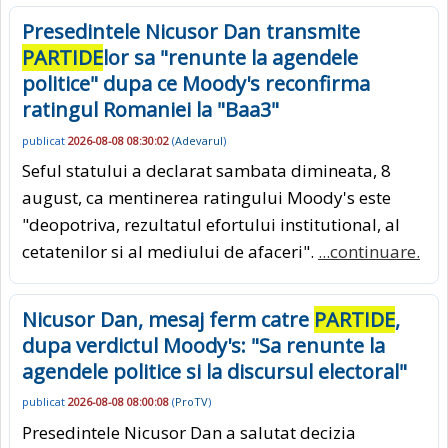
Presedintele Nicusor Dan transmite
PARTIDE
lor sa "renunte la agendele
politice" dupa ce Moody's reconfirma
ratingul Romaniei la "Baa3"
publicat
2026-08-08 08:30:02
(
Adevarul
)
Seful statului a declarat sambata dimineata, 8
august, ca mentinerea ratingului Moody's este
"deopotriva, rezultatul efortului institutional, al
cetatenilor si al mediului de afaceri".
...continuare.
Nicusor Dan, mesaj ferm catre
PARTIDE
,
dupa verdictul Moody's: "Sa renunte la
agendele politice si la discursul electoral"
publicat
2026-08-08 08:00:08
(
ProTV
)
Presedintele Nicusor Dan a salutat decizia