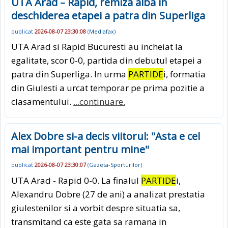
UTA Arad – Rapid, remiza alba in
deschiderea etapei a patra din Superliga
publicat
2026-08-07 23:30:08
(
Mediafax
)
UTA Arad si Rapid Bucuresti au incheiat la
egalitate, scor 0-0, partida din debutul etapei a
patra din Superliga. In urma
PARTIDE
i, formatia
din Giulesti a urcat temporar pe prima pozitie a
clasamentului.
...continuare.
Alex Dobre si-a decis viitorul: "Asta e cel
mai important pentru mine"
publicat
2026-08-07 23:30:07
(
Gazeta-Sporturilor
)
UTA Arad - Rapid 0-0. La finalul
PARTIDE
i,
Alexandru Dobre (27 de ani) a analizat prestatia
giulestenilor si a vorbit despre situatia sa,
transmitand ca este gata sa ramana in