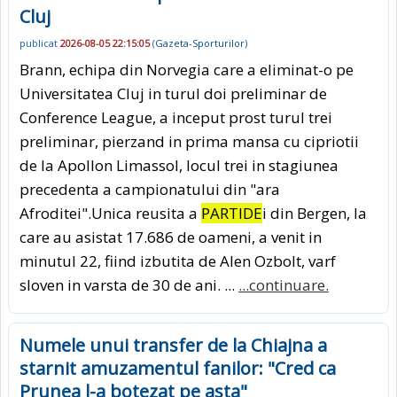
Cluj
publicat
2026-08-05 22:15:05
(
Gazeta-Sporturilor
)
Brann, echipa din Norvegia care a eliminat-o pe
Universitatea Cluj in turul doi preliminar de
Conference League, a inceput prost turul trei
preliminar, pierzand in prima mansa cu cipriotii
de la Apollon Limassol, locul trei in stagiunea
precedenta a campionatului din "ara
Afroditei".Unica reusita a
PARTIDE
i din Bergen, la
care au asistat 17.686 de oameni, a venit in
minutul 22, fiind izbutita de Alen Ozbolt, varf
sloven in varsta de 30 de ani. ...
...continuare.
Numele unui transfer de la Chiajna a
starnit amuzamentul fanilor: "Cred ca
Prunea l-a botezat pe asta"