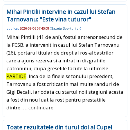
Mihai Pintilii intervine in cazul lui Stefan
Tarnovanu: "Este vina tuturor"
publicat
2026-08-06 07:45:08
(
Gazeta-Sporturilor
)
Mihai Pintilii (41 de ani), fostul antrenor secund de
la FCSB, a intervenit in cazul lui Stefan Tarnovanu
(26), portarul titular de drept al ros-albastrilor
care a ajuns rezerva si a intrat in dizgratiile
patronului, dupa greselile facute la ultimele
PARTIDE
. Inca de la finele sezonului precedent,
Tarnovanu a fost criticat in mai multe randuri de
Gigi Becali, iar odata cu startul noii stagiuni acesta
a fost din nou luat la rost pentru prestatiile
dintre...
...continuare.
Toate rezultatele din turul doi al Cupei