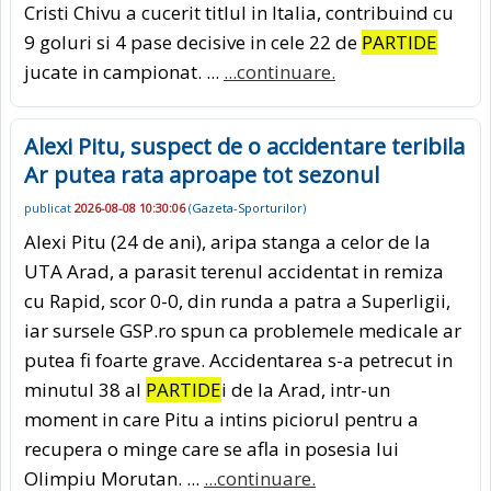
Cristi Chivu a cucerit titlul in Italia, contribuind cu
9 goluri si 4 pase decisive in cele 22 de
PARTIDE
jucate in campionat. ...
...continuare.
Alexi Pitu, suspect de o accidentare teribila
Ar putea rata aproape tot sezonul
publicat
2026-08-08 10:30:06
(
Gazeta-Sporturilor
)
Alexi Pitu (24 de ani), aripa stanga a celor de la
UTA Arad, a parasit terenul accidentat in remiza
cu Rapid, scor 0-0, din runda a patra a Superligii,
iar sursele GSP.ro spun ca problemele medicale ar
putea fi foarte grave. Accidentarea s-a petrecut in
minutul 38 al
PARTIDE
i de la Arad, intr-un
moment in care Pitu a intins piciorul pentru a
recupera o minge care se afla in posesia lui
Olimpiu Morutan. ...
...continuare.