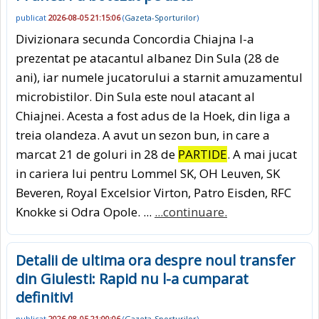
publicat
2026-08-05 21:15:06
(
Gazeta-Sporturilor
)
Divizionara secunda Concordia Chiajna l-a
prezentat pe atacantul albanez Din Sula (28 de
ani), iar numele jucatorului a starnit amuzamentul
microbistilor. Din Sula este noul atacant al
Chiajnei. Acesta a fost adus de la Hoek, din liga a
treia olandeza. A avut un sezon bun, in care a
marcat 21 de goluri in 28 de
PARTIDE
. A mai jucat
in cariera lui pentru Lommel SK, OH Leuven, SK
Beveren, Royal Excelsior Virton, Patro Eisden, RFC
Knokke si Odra Opole. ...
...continuare.
Detalii de ultima ora despre noul transfer
din Giulesti: Rapid nu l-a cumparat
definitiv!
publicat
2026-08-05 21:00:06
(
Gazeta-Sporturilor
)