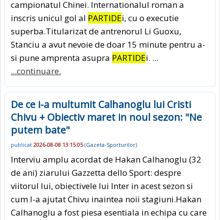
campionatul Chinei. Internationalul roman a
inscris unicul gol al
PARTIDE
i, cu o executie
superba.Titularizat de antrenorul Li Guoxu,
Stanciu a avut nevoie de doar 15 minute pentru a-
si pune amprenta asupra
PARTIDE
i. ...
...continuare.
De ce i-a multumit Calhanoglu lui Cristi
Chivu + Obiectiv maret in noul sezon: "Ne
putem bate"
publicat
2026-08-08 13:15:05
(
Gazeta-Sporturilor
)
Interviu amplu acordat de Hakan Calhanoglu (32
de ani) ziarului Gazzetta dello Sport: despre
viitorul lui, obiectivele lui Inter in acest sezon si
cum l-a ajutat Chivu inaintea noii stagiuni.Hakan
Calhanoglu a fost piesa esentiala in echipa cu care