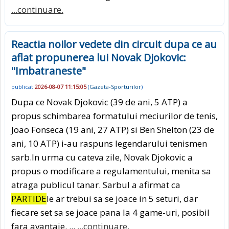
...continuare.
Reactia noilor vedete din circuit dupa ce au
aflat propunerea lui Novak Djokovic:
"Imbatraneste"
publicat
2026-08-07 11:15:05
(
Gazeta-Sporturilor
)
Dupa ce Novak Djokovic (39 de ani, 5 ATP) a
propus schimbarea formatului meciurilor de tenis,
Joao Fonseca (19 ani, 27 ATP) si Ben Shelton (23 de
ani, 10 ATP) i-au raspuns legendarului tenismen
sarb.In urma cu cateva zile, Novak Djokovic a
propus o modificare a regulamentului, menita sa
atraga publicul tanar. Sarbul a afirmat ca
PARTIDE
le ar trebui sa se joace in 5 seturi, dar
fiecare set sa se joace pana la 4 game-uri, posibil
fara avantaje. ...
...continuare.