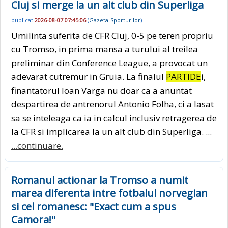
Cluj si merge la un alt club din Superliga
publicat
2026-08-07 07:45:06
(
Gazeta-Sporturilor
)
Umilinta suferita de CFR Cluj, 0-5 pe teren propriu
cu Tromso, in prima mansa a turului al treilea
preliminar din Conference League, a provocat un
adevarat cutremur in Gruia. La finalul
PARTIDE
i,
finantatorul Ioan Varga nu doar ca a anuntat
despartirea de antrenorul Antonio Folha, ci a lasat
sa se inteleaga ca ia in calcul inclusiv retragerea de
la CFR si implicarea la un alt club din Superliga. ...
...continuare.
Romanul actionar la Tromso a numit
marea diferenta intre fotbalul norvegian
si cel romanesc: "Exact cum a spus
Camora!"