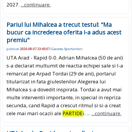
2027.
...continuare.
Pariul lui Mihalcea a trecut testul: "Ma
bucur ca increderea oferita i-a adus acest
premiu"
publicat
2026-08-07 23:45:07
(
Gazeta-Sporturilor
)
UTA Arad - Rapid 0-0. Adrian Mihalcea (50 de ani)
s-a declarat multumit de reactia echipei sale si l-a
remarcat pe Arpad Tordai (29 de ani), portarul
titularizat in fata giulestenilor.Alegerea lui
Mihalcea s-a dovedit inspirata. Tordai a avut mai
multe interventii importante, in special in repriza
secunda, cand Rapid a crescut ritmul si si-a creat
cele mai mari ocazii ale
PARTIDE
i. ...
...continuare.