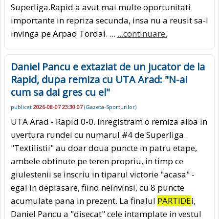
Superliga.Rapid a avut mai multe oportunitati
importante in repriza secunda, insa nu a reusit sa-l
invinga pe Arpad Tordai. ...
...continuare.
Daniel Pancu e extaziat de un jucator de la
Rapid, dupa remiza cu UTA Arad: "N-ai
cum sa dai gres cu el"
publicat
2026-08-07 23:30:07
(
Gazeta-Sporturilor
)
UTA Arad - Rapid 0-0. Inregistram o remiza alba in
uvertura rundei cu numarul #4 de Superliga.
"Textilistii" au doar doua puncte in patru etape,
ambele obtinute pe teren propriu, in timp ce
giulestenii se inscriu in tiparul victorie "acasa" -
egal in deplasare, fiind neinvinsi, cu 8 puncte
acumulate pana in prezent. La finalul
PARTIDE
i,
Daniel Pancu a "disecat" cele intamplate in vestul