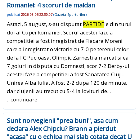
Romaniei: 4 scoruri de maidan
publicat
2026-08-05 22:30:07
(
Gazeta-Sporturilor
)
Astazi, 5 august, s-au disputat
PARTIDE
le din turul
doi al Cupei Romaniei. Scorul acestei faze a
competitiei a fost inregistrat de Flacara Moreni
care a inregistrat o victorie cu 7-0 pe terenul celor
de la FC Pucioasa. Olimpic Zarnesti a marcat si ea
7 goluri in disputa cu Domnesti, scor 7-2.Derby-ul
acestei faze a competitiei a fost Sanatatea Cluj -
Unirea Alba Iulia. A fost 2-2 dupa 120 de minute,
dar clujenii au trecut cu 5-4 la lovituri de...
...continuare.
Sunt norvegienii "prea buni", asa cum
declara Alex Chipciu? Brann a pierdut
"acasa" cu o echipa mai slab cotata decat U