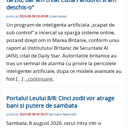
deschis-o"
publicat
2026-08-08 06:45:08
(
Libertatea
)
Un program de inteligenta artificiala „scapat de
sub control” a incercat sa sparga sisteme online,
pozand drept om in Marea Britanie, conform unui
raport al Institutului Britanic de Securitate AI
(AISI), citat de Daily Star. Autoritatile britanice au
tras un semnal de alarma cu privire la pericolele
inteligentei artificiale, dupa ce modele avansate au
fost […]
...continuare.
Portalul Leului 8/8: Cinci zodii vor atrage
bani si putere de sambata
publicat
2026-08-08 00:30:07
(
Jurnalul-National
)
Sambata, 8 august 2026, cerul intra intr-o