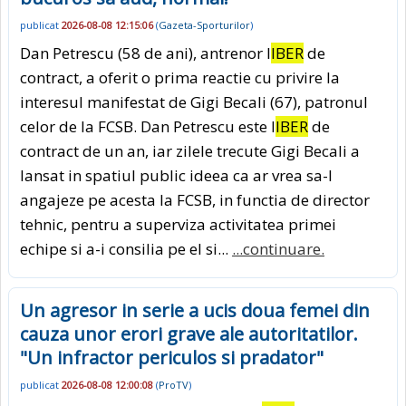
publicat
2026-08-08 12:15:06
(
Gazeta-Sporturilor
)
Dan Petrescu (58 de ani), antrenor l
IBER
de
contract, a oferit o prima reactie cu privire la
interesul manifestat de Gigi Becali (67), patronul
celor de la FCSB. Dan Petrescu este l
IBER
de
contract de un an, iar zilele trecute Gigi Becali a
lansat in spatiul public ideea ca ar vrea sa-l
angajeze pe acesta la FCSB, in functia de director
tehnic, pentru a superviza activitatea primei
echipe si a-i consilia pe el si...
...continuare.
Un agresor in serie a ucis doua femei din
cauza unor erori grave ale autoritatilor.
"Un infractor periculos si pradator"
publicat
2026-08-08 12:00:08
(
ProTV
)