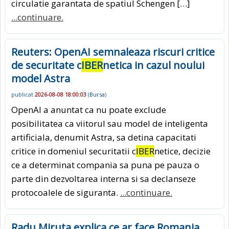
circulatie garantata de spatiul Schengen […]
...continuare.
Reuters: OpenAI semnaleaza riscuri critice
de securitate c
IBER
netica in cazul noului
model Astra
publicat
2026-08-08 18:00:03
(
Bursa
)
OpenAI a anuntat ca nu poate exclude
posibilitatea ca viitorul sau model de inteligenta
artificiala, denumit Astra, sa detina capacitati
critice in domeniul securitatii c
IBER
netice, decizie
ce a determinat compania sa puna pe pauza o
parte din dezvoltarea interna si sa declanseze
protocoalele de siguranta.
...continuare.
Radu Miruta explica ce ar face Romania