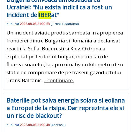
Ucrainei: "Nu exista indicii ca a fost un
incident del
IBER
at"
publicat
2026-08-08 21:00:53
(
Jurnalul-National
)
Un incident aviatic produs sambata in apropierea
frontierei dintre Bulgaria si Romania a declansat
reactii la Sofia, Bucuresti si Kiev. O drona a
explodat pe teritoriul bulgar, intr-un lan de
floarea-soarelui, la aproximativ un kilometru de o
statie de comprimare de pe traseul gazoductului
Trans-Balcanic.
...continuare.
Bateriile pot salva energia solara si eoliana
a Europei de la risipa. Dar reprezinta ele si
un risc de blackout?
publicat
2026-08-08 21:00:48
(
Antena3
)