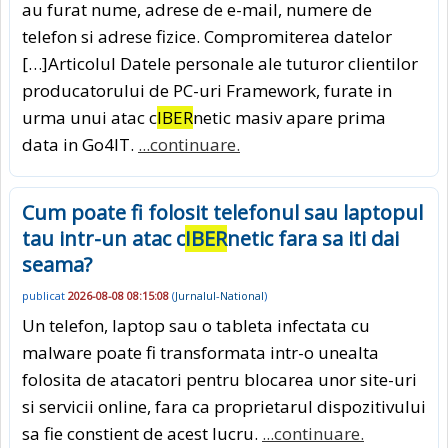
au furat nume, adrese de e-mail, numere de
telefon si adrese fizice. Compromiterea datelor
[…]Articolul Datele personale ale tuturor clientilor
producatorului de PC-uri Framework, furate in
urma unui atac c
IBER
netic masiv apare prima
data in Go4IT.
...continuare.
Cum poate fi folosit telefonul sau laptopul
tau intr-un atac c
IBER
netic fara sa iti dai
seama?
publicat
2026-08-08 08:15:08
(
Jurnalul-National
)
Un telefon, laptop sau o tableta infectata cu
malware poate fi transformata intr-o unealta
folosita de atacatori pentru blocarea unor site-uri
si servicii online, fara ca proprietarul dispozitivului
sa fie constient de acest lucru.
...continuare.