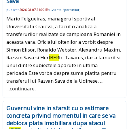
Sava
publicat
2026-08-07 21:00:59
(
Gazeta-Sporturilor
)
Mario Felgueiras, managerul sportiv al
Universitatii Craiova, a facut o analiza a
transferurilor realizate de campioana Romaniei in
aceasta vara. Oficialul oltenilor a vorbit despre
Simon Elisor, Ronaldo Webster, Alexandru Maxim,
Razvan Sava si Her
IBER
to Tavares, dar a lamurit si
unul dintre subiectele aparute in ultima
perioada.Este vorba despre suma platita pentru
transferul lui Razvan Sava de la Udinese. ...
...continuare.
Guvernul vine in sfarsit cu o estimare
concreta privind momentul in care se va
debloca piata imobiliara dupa atacul