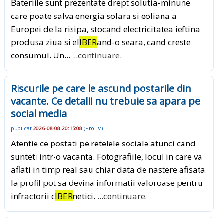
Bateriile sunt prezentate drept solutia-minune
care poate salva energia solara si eoliana a
Europei de la risipa, stocand electricitatea ieftina
produsa ziua si el
IBER
and-o seara, cand creste
consumul. Un...
...continuare.
Riscurile pe care le ascund postarile din
vacante. Ce detalii nu trebuie sa apara pe
social media
publicat
2026-08-08 20:15:08
(
ProTV
)
Atentie ce postati pe retelele sociale atunci cand
sunteti intr-o vacanta. Fotografiile, locul in care va
aflati in timp real sau chiar data de nastere afisata
la profil pot sa devina informatii valoroase pentru
infractorii c
IBER
netici.
...continuare.