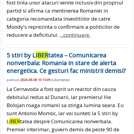
fost tinta unor atacuri venite inclusiv din propriul
partid si afirma ca mentinerea Romaniei in
categoria recomandata investitiilor de catre
Moody's reprezinta o confirmare a politicilor de
reducere a deficitului.
...continuare.
5 stiri by L
IBER
tatea – Comunicarea
nonverbala: Romania in stare de alerta
energetica. Ce gesturi fac ministrii demisi?
publicat
2026-08-08 10:15:09
(
Libertatea
)
La Cernavoda a fost oprit un reactor din cauza
debitului redus al Dunarii, iar premierul Ilie
Bolojan roaga romanii sa stinga lumina seara. Eu
sunt Antonio Momoc, iar voi sunteti la 5 stiri by
L
IBER
tatea despre Comunicarea nonverbala.
Premier interimar, guvern demis de peste 90 de