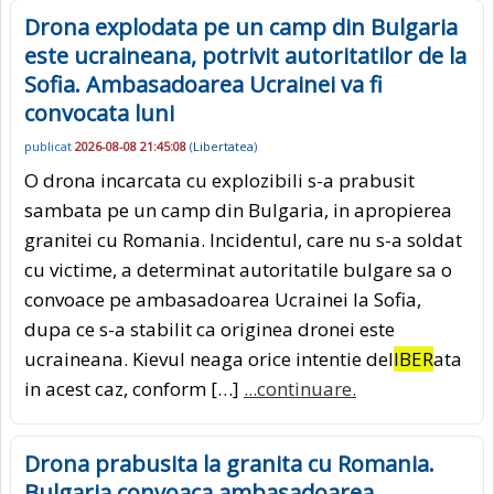
Drona explodata pe un camp din Bulgaria
este ucraineana, potrivit autoritatilor de la
Sofia. Ambasadoarea Ucrainei va fi
convocata luni
publicat
2026-08-08 21:45:08
(
Libertatea
)
O drona incarcata cu explozibili s-a prabusit
sambata pe un camp din Bulgaria, in apropierea
granitei cu Romania. Incidentul, care nu s-a soldat
cu victime, a determinat autoritatile bulgare sa o
convoace pe ambasadoarea Ucrainei la Sofia,
dupa ce s-a stabilit ca originea dronei este
ucraineana. Kievul neaga orice intentie del
IBER
ata
in acest caz, conform […]
...continuare.
Drona prabusita la granita cu Romania.
Bulgaria convoaca ambasadoarea