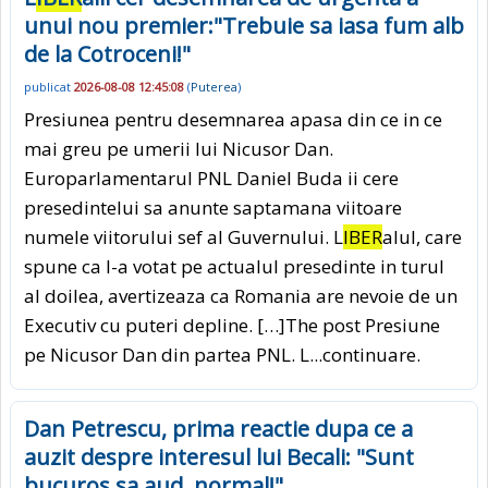
unui nou premier:"Trebuie sa iasa fum alb
de la Cotroceni!"
publicat
2026-08-08 12:45:08
(
Puterea
)
Presiunea pentru desemnarea apasa din ce in ce
mai greu pe umerii lui Nicusor Dan.
Europarlamentarul PNL Daniel Buda ii cere
presedintelui sa anunte saptamana viitoare
numele viitorului sef al Guvernului. L
IBER
alul, care
spune ca l-a votat pe actualul presedinte in turul
al doilea, avertizeaza ca Romania are nevoie de un
Executiv cu puteri depline. […]The post Presiune
pe Nicusor Dan din partea PNL. L
...continuare.
Dan Petrescu, prima reactie dupa ce a
auzit despre interesul lui Becali: "Sunt
bucuros sa aud, normal!"