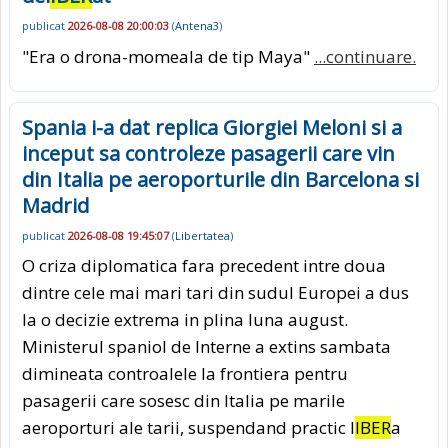
publicat
2026-08-08 20:00:03
(
Antena3
)
"Era o drona-momeala de tip Maya"
...continuare.
Spania i-a dat replica Giorgiei Meloni si a
inceput sa controleze pasagerii care vin
din Italia pe aeroporturile din Barcelona si
Madrid
publicat
2026-08-08 19:45:07
(
Libertatea
)
O criza diplomatica fara precedent intre doua
dintre cele mai mari tari din sudul Europei a dus
la o decizie extrema in plina luna august.
Ministerul spaniol de Interne a extins sambata
dimineata controalele la frontiera pentru
pasagerii care sosesc din Italia pe marile
aeroporturi ale tarii, suspendand practic l
IBER
a