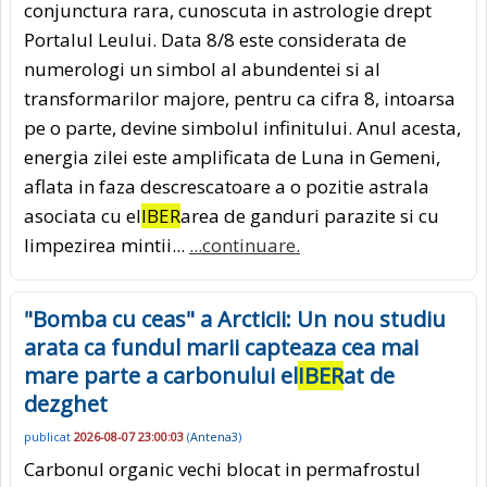
conjunctura rara, cunoscuta in astrologie drept
Portalul Leului. Data 8/8 este considerata de
numerologi un simbol al abundentei si al
transformarilor majore, pentru ca cifra 8, intoarsa
pe o parte, devine simbolul infinitului. Anul acesta,
energia zilei este amplificata de Luna in Gemeni,
aflata in faza descrescatoare a o pozitie astrala
asociata cu el
IBER
area de ganduri parazite si cu
limpezirea mintii...
...continuare.
"Bomba cu ceas" a Arcticii: Un nou studiu
arata ca fundul marii capteaza cea mai
mare parte a carbonului el
IBER
at de
dezghet
publicat
2026-08-07 23:00:03
(
Antena3
)
Carbonul organic vechi blocat in permafrostul