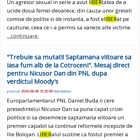
Un agresor sexual in serie a avut l
IBER
tatea de a
ucide doua femei deoarece, din cauza unor greseli
comise de politie si de instanta, a fost el
IBER
at pe
cautiune, ceea ce i-a permis sa vaneze alte victime.
...continuare.
"Trebuie sa mutati! Saptamana viitoare sa
iasa fum alb de la Cotroceni". Mesaj direct
pentru Nicusor Dan din PNL dupa
verdictul Moody's
publicat
2026-08-08 10:30:08
(
Mediafax
)
Europarlamentarul PNL Daniel Buda ii cere
presedintelui Nicusor Dan sa puna capat crizei
politice si sa desemneze saptamana viitoare un
premier capabil sa continue reformele incepute de
Ilie Bolojan. L
IBER
alul sustine ca fostul premier a