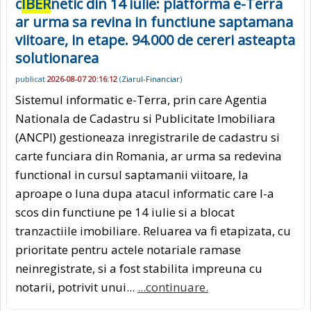
c
IBER
netic din 14 iulie: platforma e-Terra
ar urma sa revina in functiune saptamana
viitoare, in etape. 94.000 de cereri asteapta
solutionarea
publicat
2026-08-07 20:16:12
(
Ziarul-Financiar
)
Sistemul informatic e-Terra, prin care Agentia
Nationala de Cadastru si Publicitate Imobiliara
(ANCPI) gestioneaza inregistrarile de cadastru si
carte funciara din Romania, ar urma sa redevina
functional in cursul saptamanii viitoare, la
aproape o luna dupa atacul informatic care l-a
scos din functiune pe 14 iulie si a blocat
tranzactiile imobiliare. Reluarea va fi etapizata, cu
prioritate pentru actele notariale ramase
neinregistrate, si a fost stabilita impreuna cu
notarii, potrivit unui...
...continuare.