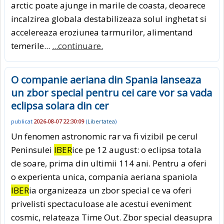
arctic poate ajunge in marile de coasta, deoarece
incalzirea globala destabilizeaza solul inghetat si
accelereaza eroziunea tarmurilor, alimentand
temerile...
...continuare.
O companie aeriana din Spania lanseaza
un zbor special pentru cei care vor sa vada
eclipsa solara din cer
publicat
2026-08-07 22:30:09
(
Libertatea
)
Un fenomen astronomic rar va fi vizibil pe cerul
Peninsulei
IBER
ice pe 12 august: o eclipsa totala
de soare, prima din ultimii 114 ani. Pentru a oferi
o experienta unica, compania aeriana spaniola
IBER
ia organizeaza un zbor special ce va oferi
privelisti spectaculoase ale acestui eveniment
cosmic, relateaza Time Out. Zbor special deasupra