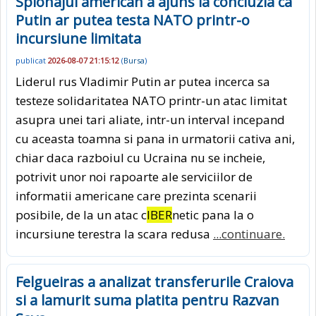
Spionajul american a ajuns la concluzia ca
Putin ar putea testa NATO printr-o
incursiune limitata
publicat
2026-08-07 21:15:12
(
Bursa
)
Liderul rus Vladimir Putin ar putea incerca sa
testeze solidaritatea NATO printr-un atac limitat
asupra unei tari aliate, intr-un interval incepand
cu aceasta toamna si pana in urmatorii cativa ani,
chiar daca razboiul cu Ucraina nu se incheie,
potrivit unor noi rapoarte ale serviciilor de
informatii americane care prezinta scenarii
posibile, de la un atac c
IBER
netic pana la o
incursiune terestra la scara redusa
...continuare.
Felgueiras a analizat transferurile Craiova
si a lamurit suma platita pentru Razvan