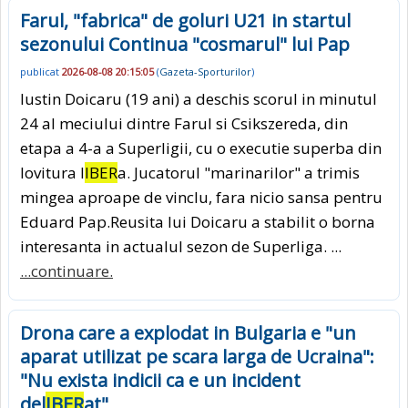
Farul, "fabrica" de goluri U21 in startul
sezonului Continua "cosmarul" lui Pap
publicat
2026-08-08 20:15:05
(
Gazeta-Sporturilor
)
Iustin Doicaru (19 ani) a deschis scorul in minutul
24 al meciului dintre Farul si Csikszereda, din
etapa a 4-a a Superligii, cu o executie superba din
lovitura l
IBER
a. Jucatorul "marinarilor" a trimis
mingea aproape de vinclu, fara nicio sansa pentru
Eduard Pap.Reusita lui Doicaru a stabilit o borna
interesanta in actualul sezon de Superliga. ...
...continuare.
Drona care a explodat in Bulgaria e "un
aparat utilizat pe scara larga de Ucraina":
"Nu exista indicii ca e un incident
del
IBER
at"