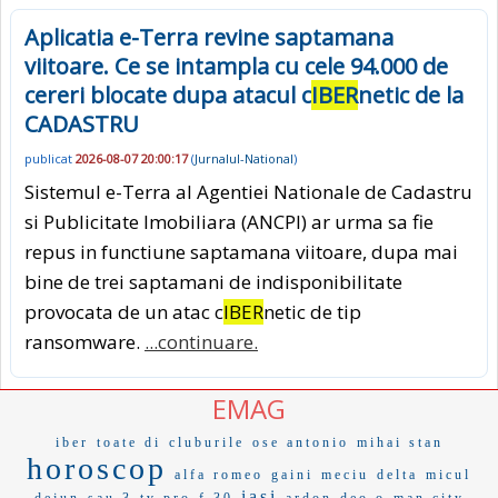
Aplicatia e-Terra revine saptamana
viitoare. Ce se intampla cu cele 94.000 de
cereri blocate dupa atacul c
IBER
netic de la
CADASTRU
publicat
2026-08-07 20:00:17
(
Jurnalul-National
)
Sistemul e-Terra al Agentiei Nationale de Cadastru
si Publicitate Imobiliara (ANCPI) ar urma sa fie
repus in functiune saptamana viitoare, dupa mai
bine de trei saptamani de indisponibilitate
provocata de un atac c
IBER
netic de tip
ransomware.
...continuare.
EMAG
iber
toate di
cluburile
ose antonio
mihai stan
horoscop
alfa romeo
gaini
meciu
delta
micul
iasi
dejun
sau 3
tv pro
f 30
ardon
deo o
man city