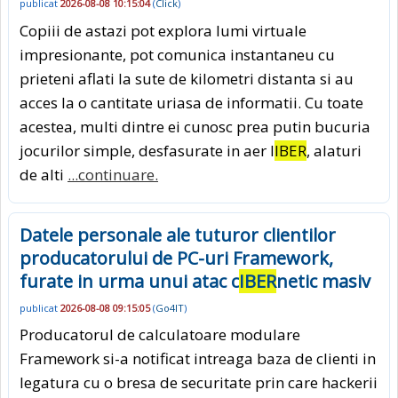
publicat
2026-08-08 10:15:04
(
Click
)
Copiii de astazi pot explora lumi virtuale
impresionante, pot comunica instantaneu cu
prieteni aflati la sute de kilometri distanta si au
acces la o cantitate uriasa de informatii. Cu toate
acestea, multi dintre ei cunosc prea putin bucuria
jocurilor simple, desfasurate in aer l
IBER
, alaturi
de alti
...continuare.
Datele personale ale tuturor clientilor
producatorului de PC-uri Framework,
furate in urma unui atac c
IBER
netic masiv
publicat
2026-08-08 09:15:05
(
Go4IT
)
Producatorul de calculatoare modulare
Framework si-a notificat intreaga baza de clienti in
legatura cu o bresa de securitate prin care hackerii