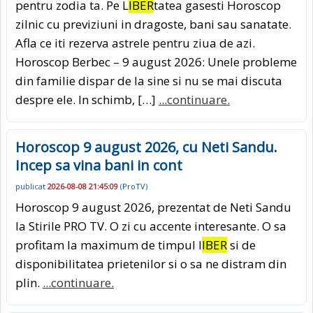
pentru zodia ta. Pe L
IBER
tatea gasesti Horoscop
zilnic cu previziuni in dragoste, bani sau sanatate.
Afla ce iti rezerva astrele pentru ziua de azi.
Horoscop Berbec – 9 august 2026: Unele probleme
din familie dispar de la sine si nu se mai discuta
despre ele. In schimb, […]
...continuare.
Horoscop 9 august 2026, cu Neti Sandu.
Incep sa vina bani in cont
publicat
2026-08-08 21:45:09
(
ProTV
)
Horoscop 9 august 2026, prezentat de Neti Sandu
la Stirile PRO TV. O zi cu accente interesante. O sa
profitam la maximum de timpul l
IBER
si de
disponibilitatea prietenilor si o sa ne distram din
plin.
...continuare.