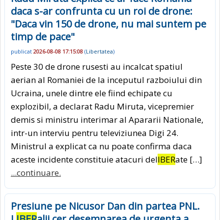
daca s-ar confrunta cu un roi de drone:
"Daca vin 150 de drone, nu mai suntem pe
timp de pace"
publicat
2026-08-08 17:15:08
(
Libertatea
)
Peste 30 de drone rusesti au incalcat spatiul
aerian al Romaniei de la inceputul razboiului din
Ucraina, unele dintre ele fiind echipate cu
explozibil, a declarat Radu Miruta, vicepremier
demis si ministru interimar al Apararii Nationale,
intr-un interviu pentru televiziunea Digi 24.
Ministrul a explicat ca nu poate confirma daca
aceste incidente constituie atacuri del
IBER
ate […]
...continuare.
Presiune pe Nicusor Dan din partea PNL.
L
IBER
alii cer desemnarea de urgenta a