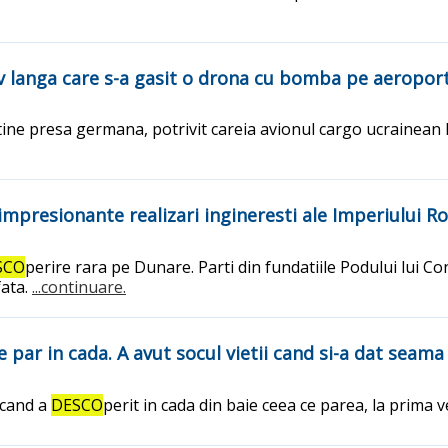
v langa care s-a gasit o drona cu bomba pe aeroport
tine presa germana, potrivit careia avionul cargo ucrainean 
 impresionante realizari ingineresti ale Imperiului R
SCO
perire rara pe Dunare. Parti din fundatiile Podului lui Co
fata.
...continuare.
 par in cada. A avut socul vietii cand si-a dat seama 
 cand a
DESCO
perit in cada din baie ceea ce parea, la prima 