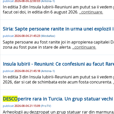
publicat
2026-08-06 22:00:03
(
Antena-1
)
In editia 3 din Insula Iubirii-Reuniuni am putut sa ii vede
facut cei doi, in editia din 6 august 2026.
...continuare.
Siria: Sapte persoane ranite in urma unei explozii
publicat
2026-08-06 21:45:23
(
Mediafax
)
Sapte persoane au fost ranite joi in apropierea capitalei D
zona au fost puse in stare de alerta.
...continuare.
Insula Iubirii - Reuniuni: Ce confesiuni au facut R
publicat
2026-08-06 21:45:18
(
Antena-1
)
In editia 3 din Insula Iubirii-Reuniuni am putut sa ii vede
2026, dar si cat de schimbata este acum fosta concurenta.
DESCO
perire rara in Turcia. Un grup statuar vechi 
publicat
2026-08-06 21:15:09
(
ProTV
)
Arheologii au dezgropat un grup statuar rar din marmura, ve