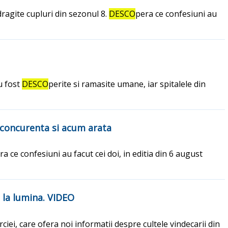
dragite cupluri din sezonul 8.
DESCO
pera ce confesiuni au
u fost
DESCO
perite si ramasite umane, iar spitalele din
t concurenta si acum arata
ra ce confesiuni au facut cei doi, in editia din 6 august
s la lumina. VIDEO
ei, care ofera noi informatii despre cultele vindecarii din