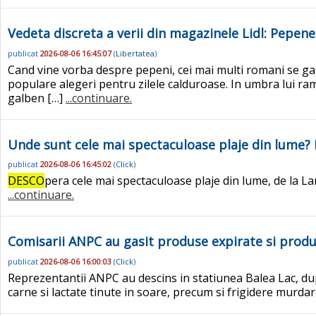
Vedeta discreta a verii din magazinele Lidl: Pepene
publicat
2026-08-06 16:45:07
(
Libertatea
)
Cand vine vorba despre pepeni, cei mai multi romani se gand
populare alegeri pentru zilele calduroase. In umbra lui ra
galben […]
...continuare.
Unde sunt cele mai spectaculoase plaje din lume? 
publicat
2026-08-06 16:45:02
(
Click
)
DESCO
pera cele mai spectaculoase plaje din lume, de la Lamp
...continuare.
Comisarii ANPC au gasit produse expirate si produs
publicat
2026-08-06 16:00:03
(
Click
)
Reprezentantii ANPC au descins in statiunea Balea Lac, du
carne si lactate tinute in soare, precum si frigidere murdar