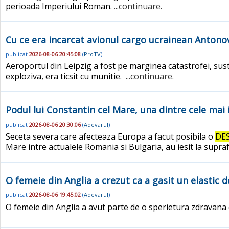
perioada Imperiului Roman.
...continuare.
Cu ce era incarcat avionul cargo ucrainean Antono
publicat
2026-08-06 20:45:08
(
ProTV
)
Aeroportul din Leipzig a fost pe marginea catastrofei, sus
exploziva, era ticsit cu munitie.
...continuare.
Podul lui Constantin cel Mare, una dintre cele mai
publicat
2026-08-06 20:30:06
(
Adevarul
)
Seceta severa care afecteaza Europa a facut posibila o
DE
Mare intre actualele Romania si Bulgaria, au iesit la supra
O femeie din Anglia a crezut ca a gasit un elastic de
publicat
2026-08-06 19:45:02
(
Adevarul
)
O femeie din Anglia a avut parte de o sperietura zdravana