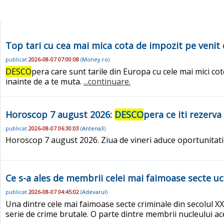
Top tari cu cea mai mica cota de impozit pe venit 
publicat
2026-08-07 07:00:08
(
Money.ro
)
DESCO
pera care sunt tarile din Europa cu cele mai mici cote
inainte de a te muta.
...continuare.
Horoscop 7 august 2026:
DESCO
pera ce iti rezerva
publicat
2026-08-07 06:30:03
(
Antena3
)
Horoscop 7 august 2026. Ziua de vineri aduce oportunitati 
Ce s-a ales de membrii celei mai faimoase secte uc
publicat
2026-08-07 04:45:02
(
Adevarul
)
Una dintre cele mai faimoase secte criminale din secolul 
serie de crime brutale. O parte dintre membrii nucleului ace