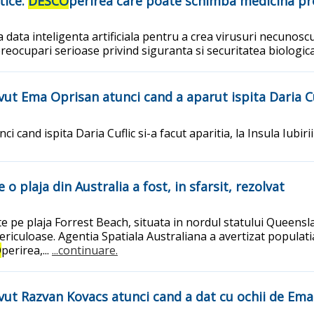
tice.
DESCO
perirea care poate schimba medicina pro
 data inteligenta artificiala pentru a crea virusuri necunoscu
preocupari serioase privind siguranta si securitatea biologic
 avut Ema Oprisan atunci cand a aparut ispita Daria C
cand ispita Daria Cuflic si-a facut aparitia, la Insula Iubirii
o plaja din Australia a fost, in sfarsit, rezolvat
te pe plaja Forrest Beach, situata in nordul statului Queensl
 periculoase. Agentia Spatiala Australiana a avertizat popula
O
perirea,...
...continuare.
 avut Razvan Kovacs atunci cand a dat cu ochii de Em