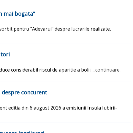
um mai bogata"
 vorbit pentru "Adevarul" despre lucrarile realizate,
tori
uce considerabil riscul de aparitie a bolii.
...continuare.
at despre concurent
nt editia din 6 august 2026 a emisiunii Insula Iubirii-