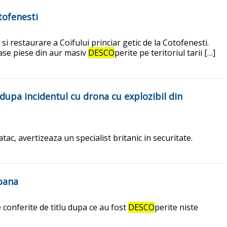
tofenesti
 restaurare a Coifului princiar getic de la Cotofenesti.
roase piese din aur masiv
DESCO
perite pe teritoriul tarii […]
 dupa incidentul cu drona cu explozibil din
c, avertizeaza un specialist britanic in securitate.
roana
 conferite de titlu dupa ce au fost
DESCO
perite niste