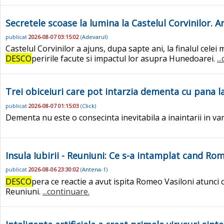
Secretele scoase la lumina la Castelul Corvinilor.
publicat
2026-08-07 03:15:02
(
Adevarul
)
Castelul Corvinilor a ajuns, dupa sapte ani, la finalul celei
DESCO
peririle facute si impactul lor asupra Hunedoarei.
..
Trei obiceiuri care pot intarzia dementa cu pana la
publicat
2026-08-07 01:15:03
(
Click
)
Dementa nu este o consecinta inevitabila a inaintarii in vars
Insula Iubirii - Reuniuni: Ce s-a intamplat cand Ro
publicat
2026-08-06 23:30:02
(
Antena-1
)
DESCO
pera ce reactie a avut ispita Romeo Vasiloni atunci c
Reuniuni.
...continuare.