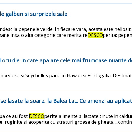
le galben si surprizele sale
esc la pepenele verde. In fiecare vara, acesta este nelipsit
mane insa o alta categorie care merita re
DESCO
perita: pepen
Locurile in care apa are cele mai frumoase nuante d
edusa si Seychelles pana in Hawaii si Portugalia. Destinatii cu
e lasate la soare, la Balea Lac. Ce amenzi au aplicat
pa ce au fost
DESCO
perite alimente si lactate tinute in cald
e, ruginite si acoperite cu straturi groase de gheata.
...conti