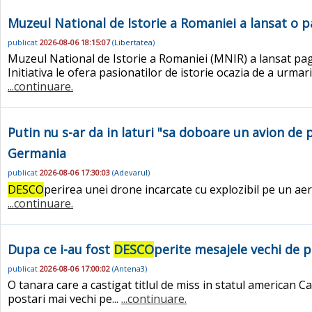
Muzeul National de Istorie a Romaniei a lansat o pa
publicat
2026-08-06 18:15:07
(
Libertatea
)
Muzeul National de Istorie a Romaniei (MNIR) a lansat pagi
Initiativa le ofera pasionatilor de istorie ocazia de a urma
...continuare.
Putin nu s-ar da in laturi "sa doboare un avion de 
Germania
publicat
2026-08-06 17:30:03
(
Adevarul
)
DESCO
perirea unei drone incarcate cu explozibil pe un aer
...continuare.
Dupa ce i-au fost
DESCO
perite mesajele vechi de 
publicat
2026-08-06 17:00:02
(
Antena3
)
O tanara care a castigat titlul de miss in statul american 
postari mai vechi pe...
...continuare.