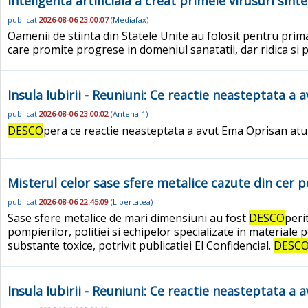
Inteligenta artificiala a creat primele virusuri sinte
publicat
2026-08-06 23:00:07
(
Mediafax
)
Oamenii de stiinta din Statele Unite au folosit pentru prima
care promite progrese in domeniul sanatatii, dar ridica si 
Insula Iubirii - Reuniuni: Ce reactie neasteptata a
publicat
2026-08-06 23:00:02
(
Antena-1
)
DESCO
pera ce reactie neasteptata a avut Ema Oprisan atunci 
Misterul celor sase sfere metalice cazute din cer pe 
publicat
2026-08-06 22:45:09
(
Libertatea
)
Sase sfere metalice de mari dimensiuni au fost
DESCO
peri
pompierilor, politiei si echipelor specializate in materiale
substante toxice, potrivit publicatiei El Confidencial.
DESC
Insula Iubirii - Reuniuni: Ce reactie neasteptata a