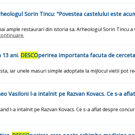
 Arheologul Sorin Tincu: "Povestea castelului este ac
 mai ample restaurari din istoria sa. Arheologul Sorin Tincu a
.continuare.
 13 ani.
DESCO
perirea importanta facuta de cerceta
ta, iar unele masuri simple adoptate la mijlocul vietii pot red
meo Vasiloni l-a intalnit pe Razvan Kovacs. Ce s-a afl
and l-a intalnit pe Razvan Kovacs. Ce s-a aflat despre concure