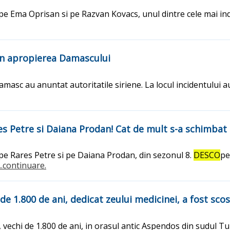
m pe Ema Oprisan si pe Razvan Kovacs, unul dintre cele mai in
 in apropierea Damascului
amasc au anuntat autoritatile siriene. La locul incidentului a
ares Petre si Daiana Prodan! Cat de mult s-a schimba
m pe Rares Petre si pe Daiana Prodan, din sezonul 8.
DESCO
pe
...continuare.
de 1.800 de ani, dedicat zeului medicinei, a fost sco
chi de 1.800 de ani, in orasul antic Aspendos din sudul Turci