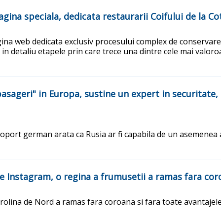
gina speciala, dedicata restaurarii Coifului de la Co
na web dedicata exclusiv procesului complex de conservare si
ri in detaliu etapele prin care trece una dintre cele mai valo
pasageri" in Europa, sustine un expert in securitate,
oport german arata ca Rusia ar fi capabila de un asemenea ata
pe Instagram, o regina a frumusetii a ramas fara co
Carolina de Nord a ramas fara coroana si fara toate avantajele