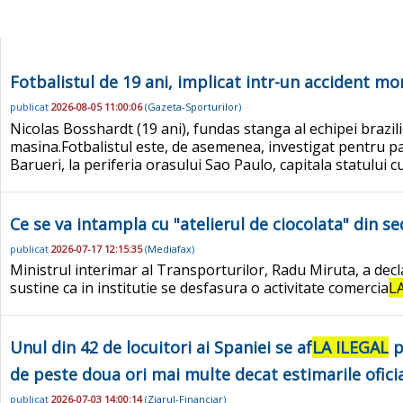
Fotbalistul de 19 ani, implicat intr-un accident mo
publicat
2026-08-05 11:00:06
(
Gazeta-Sporturilor
)
Nicolas Bosshardt (19 ani), fundas stanga al echipei brazil
masina.Fotbalistul este, de asemenea, investigat pentru pa
Barueri, la periferia orasului Sao Paulo, capitala statului cu
Ce se va intampla cu "atelierul de ciocolata" din s
publicat
2026-07-17 12:15:35
(
Mediafax
)
Ministrul interimar al Transporturilor, Radu Miruta, a decla
sustine ca in institutie se desfasura o activitate comercia
L
Unul din 42 de locuitori ai Spaniei se af
LA ILEGAL
p
de peste doua ori mai multe decat estimarile ofici
publicat
2026-07-03 14:00:14
(
Ziarul-Financiar
)