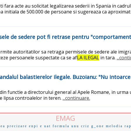
 fara acte au solicitat legalizarea sederii in Spania in cad
initiala de 500.000 de persoane si sugereaza ca aproximativ
misele de sedere pot fi retrase pentru "comportamen
ermite autoritatilor sa retraga permisele de sedere ale imigr
teze persoanele suspectate ca se af
LA ILEGAL
in tara.
...cont
andalul balastierelor ilegale. Buzoianu: "Nu intoarc
in functie a directorului general al Apele Romane, in urma 
de lipsa controalelor in teren.
...continuare.
EMAG
cea
precizare
enpi
e uat
formula unu
criz
g_one
melodia
ra