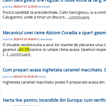
Calin Georgescu si-a regizat o noua vizita la targ.
publicat
2026-07-27 12:30:03
(
Antena3
)
Fostul candidat la prezidentiale, Calin Georgescu, si-a con
Calugareni, unde a tinut un discurs...
...continuare.
Mecanicul unei rame Alstom Coradia a spart geam
publicat
2026-07-26 18:00:07
(
Libertatea
)
O situatie neobisnuita a avut loc inainte de plecarea unui
geamul u
SII DE
oarece isi uitase cheia acasa. Geamul respe
[…]
...continuare.
Cum prepari acasa inghetata caramel macchiato. Des
publicat
2026-07-25 20:30:29
(
Click
)
Inghetata caramel macchiato poate fi preparata acasa din lap
Harta live pentru incendiile din Europa: cum verific