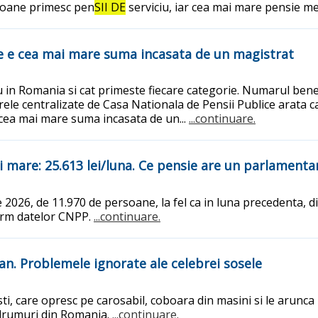
rsoane primesc pen
SII DE
serviciu, iar cea mai mare pensie m
are e cea mai mare suma incasata de un magistrat
u in Romania si cat primeste fiecare categorie. Numarul benefi
frele centralizate de Casa Nationala de Pensii Publice arata 
 cea mai mare suma incasata de un...
...continuare.
i mare: 25.613 lei/luna. Ce pensie are un parlamenta
ie 2026, de 11.970 de persoane, la fel ca in luna precedenta, 
form datelor CNPP.
...continuare.
an. Problemele ignorate ale celebrei sosele
i, care opresc pe carosabil, coboara din masini si le arunca
 drumuri din Romania.
...continuare.