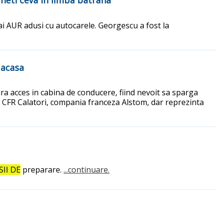
uneti ceva in limba batrana"
 ai AUR adusi cu autocarele. Georgescu a fost la
 acasa
ra acces in cabina de conducere, fiind nevoit sa sparga
or CFR Calatori, compania franceza Alstom, dar reprezinta
SII DE
preparare.
...continuare.