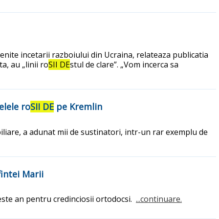
ite incetarii razboiului din Ucraina, relateaza publicatia
, au „linii ro
SII DE
stul de clare”. „Vom incerca sa
elele ro
SII DE
pe Kremlin
iare, a adunat mii de sustinatori, intr-un rar exemplu de
intei Marii
este an pentru credinciosii ortodocsi.
...continuare.