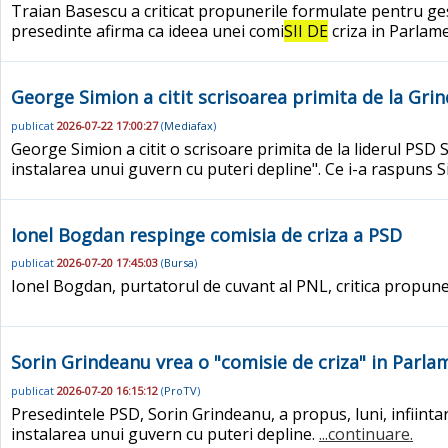
Traian Basescu a criticat propunerile formulate pentru gestio
presedinte afirma ca ideea unei comi
SII DE
criza in Parlame
George Simion a citit scrisoarea primita de la Gr
publicat
2026-07-22 17:00:27
(
Mediafax
)
George Simion a citit o scrisoare primita de la liderul PSD 
instalarea unui guvern cu puteri depline". Ce i-a raspuns 
Ionel Bogdan respinge comisia de criza a PSD
publicat
2026-07-20 17:45:03
(
Bursa
)
Ionel Bogdan, purtatorul de cuvant al PNL, critica propun
Sorin Grindeanu vrea o "comisie de criza" in Parlam
publicat
2026-07-20 16:15:12
(
ProTV
)
Presedintele PSD, Sorin Grindeanu, a propus, luni, infiinta
instalarea unui guvern cu puteri depline.
...continuare.