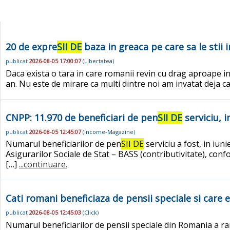
20 de expre
SII DE
baza in greaca pe care sa le stii 
publicat
2026-08-05 17:00:07
(
Libertatea
)
Daca exista o tara in care romanii revin cu drag aproape in f
an. Nu este de mirare ca multi dintre noi am invatat deja ca
CNPP: 11.970 de beneficiari de pen
SII DE
serviciu, i
publicat
2026-08-05 12:45:07
(
Income-Magazine
)
Numarul beneficiarilor de pen
SII DE
serviciu a fost, in iun
Asigurarilor Sociale de Stat – BASS (contributivitate), con
[…]
...continuare.
Cati romani beneficiaza de pensii speciale si care 
publicat
2026-08-05 12:45:03
(
Click
)
Numarul beneficiarilor de pensii speciale din Romania a ra