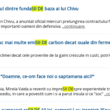
nul dintre funda
SII DE
baza ai lui Chivu
n Chivu, a anuntat oficial miercuri prelungirea contractului 
i importanti oameni din defensiva.
...continuare.
duc mai multe emi
SII DE
carbon decat ouale din ferme
mei decat cele provenite de la gaini crescute in custi, potri
e: "Doamne, ce-om face noi o saptamana aici?"
a, Mirela Vaida a revenit cu impre
SII DE
spre experientele tr
cediu, in care a povestit cum i s-a parut insula si ce "soc"
...