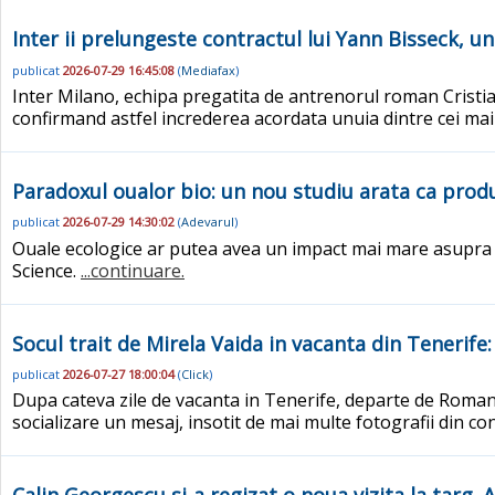
Inter ii prelungeste contractul lui Yann Bisseck, u
publicat
2026-07-29 16:45:08
(
Mediafax
)
Inter Milano, echipa pregatita de antrenorul roman Cristia
confirmand astfel increderea acordata unuia dintre cei ma
Paradoxul oualor bio: un nou studiu arata ca pro
publicat
2026-07-29 14:30:02
(
Adevarul
)
Ouale ecologice ar putea avea un impact mai mare asupra cli
Science.
...continuare.
Socul trait de Mirela Vaida in vacanta din Tenerif
publicat
2026-07-27 18:00:04
(
Click
)
Dupa cateva zile de vacanta in Tenerife, departe de Romani
socializare un mesaj, insotit de mai multe fotografii din con