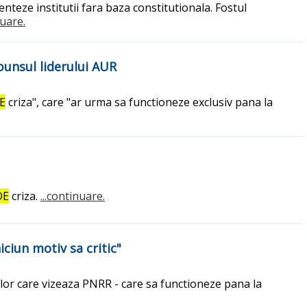
enteze institutii fara baza constitutionala. Fostul
nuare.
punsul liderului AUR
DE
criza", care "ar urma sa functioneze exclusiv pana la
DE
criza.
...continuare.
ciun motiv sa critic"
lor care vizeaza PNRR - care sa functioneze pana la