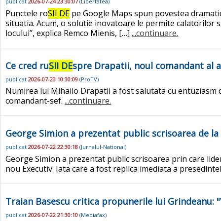
publicat
2026-07-24 23:30:07
(
Libertatea
)
Punctele ro
SII DE
pe Google Maps spun povestea dramatica a
situatia. Acum, o solutie inovatoare le permite calatorilor sa
locului”, explica Remco Mienis, […]
...continuare.
Ce cred ru
SII DE
spre Drapatii, noul comandant al 
publicat
2026-07-23 10:30:09
(
ProTV
)
Numirea lui Mihailo Drapatii a fost salutata cu entuziasm de m
comandant-sef.
...continuare.
George Simion a prezentat public scrisoarea de l
publicat
2026-07-22 22:30:18
(
Jurnalul-National
)
George Simion a prezentat public scrisoarea prin care lider
nou Executiv. Iata care a fost replica imediata a presedinte
Traian Basescu critica propunerile lui Grindeanu: "V
publicat
2026-07-22 21:30:10
(
Mediafax
)