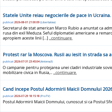
Statele Unite reiau negocierile de pace in Ucraina.
publicat
2026-08-01 21:00:09
(
Libertatea
)
Secretarul de stat american Marco Rubio a anuntat ca admin
rusa din exil Meduza. Seful diplomatiei americane a remarcat
apropiem aceste linii […]
...continuare.
Protest rar la Moscova. Rusii au iesit in strada sa 
publicat
2026-07-31 23:45:04
(
Antena3
)
O campanie pentru protejarea unei cladiri industriale sovi
mobilizare civica in Rusia,...
...continuare.
Cand incepe Postul Adormirii Maicii Domnului 2026.
publicat
2026-07-29 18:15:18
(
ProTV
)
Postul Adormirii Maicii Domnului, cunoscut si ca Postul Sfi