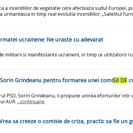
 incendiilor de vegetatie care afecteaza sudul Europei, pun
 urmareasca in timp real evolutia incendiilor: „Satelitul furni
armatei ucrainene: Ne uraste cu adevarat
ilitarii si manifestantii ucraineni, in timp ce utilizatorii rus
a Sorin Grindeanu pentru formarea unei comi
SII DE
cr
ul PSD, Sorin Grindeanu, ii propune unirea eforturilor intr-o
lui AUR.
...continuare.
rea sa creeze o comisie de criza, practic sa fie un gu