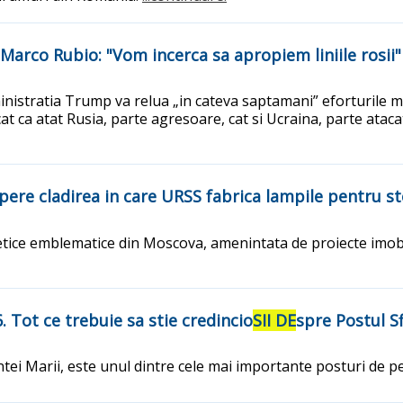
 Marco Rubio: "Vom incerca sa apropiem liniile rosii"
istratia Trump va relua „in cateva saptamani” eforturile men
 ca atat Rusia, parte agresoare, cat si Ucraina, parte atacata
apere cladirea in care URSS fabrica lampile pentru st
etice emblematice din Moscova, amenintata de proiecte imobil
 Tot ce trebuie sa stie credincio
SII DE
spre Postul Sf
ntei Marii, este unul dintre cele mai importante posturi de p