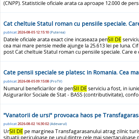
(CNPP). Statisticile oficiale arata ca aproape 12.000 de pe
Cat cheltuie Statul roman cu pensiile speciale. C
publicat
2026-08-05 12:15:10
(
Puterea
)
Datele oficiale arata exact cine incaseaza pen
SII DE
servici
cea mai mare pensie medie ajunge la 25.613 lei pe luna. Ci
post Cat cheltuie Statul roman cu pensiile speciale. Care e
Cate pensii speciale se platesc in Romania. Cea ma
publicat
2026-08-05 09:15:08
(
ProTV
)
Numarul beneficiarilor de pen
SII DE
serviciu a fost, in iun
Asigurarilor Sociale de Stat - BASS (contributivitate), con
"Vanatorii de ursi" provoaca haos pe Transfagaras
publicat
2026-08-02 16:30:02
(
Adevarul
)
Ur
SII DE
pe marginea Transfagarasanului atrag zilnic turist
situatii periculoase pe unul dintre cele mai spectaculoase