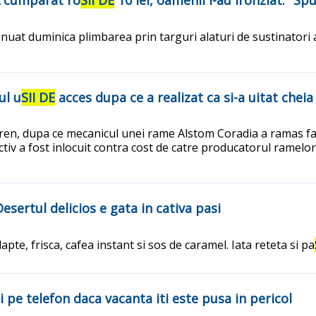
 A cumparat ro
SII DE
10 lei, oamenii l-au ironziat: "Sp
tinuat duminica plimbarea prin targuri alaturi de sustinatori
ul u
SII DE
acces dupa ce a realizat ca si-a uitat cheia
 tren, dupa ce mecanicul unei rame Alstom Coradia a ramas fa
ctiv a fost inlocuit contra cost de catre producatorul ramel
ertul delicios e gata in cativa pasi
te, frisca, cafea instant si sos de caramel. Iata reteta si pa
i pe telefon daca vacanta iti este pusa in pericol