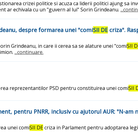
narea crizei politice si acuza ca liderii politici ajung sa inv
nt ar echivala cu un "guvern al lui" Sorin Grindeanu.
...conti
indeanu, despre formarea unei "comi
SII DE
criza". Ras
Sorin Grindeanu, in care ii cerea sa se alature unei "comi
SII 
Simion.
...continuare.
erea reprezentantilor PSD pentru constituirea unei comi
SII 
ent, pentru PNRR, inclusiv cu ajutorul AUR: "N-am ni
rea unei comi
SII DE
criza in Parlament pentru adoptarea legi