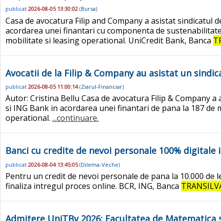
publicat
2026-08-05 13:30:02
(
Bursa
)
Casa de avocatura Filip and Company a asistat sindicatul 
acordarea unei finantari cu componenta de sustenabilitate
mobilitate si leasing operational. UniCredit Bank, Banca
T
Avocatii de la Filip & Company au asistat un sindi
publicat
2026-08-05 11:00:14
(
Ziarul-Financiar
)
Autor: Cristina Bellu Casa de avocatura Filip & Company a 
si ING Bank in acordarea unei finantari de pana la 187 de 
operational.
...continuare.
Banci cu credite de nevoi personale 100% digitale 
publicat
2026-08-04 13:45:05
(
Dilema-Veche
)
Pentru un credit de nevoi personale de pana la 10.000 de le
finaliza intregul proces online. BCR, ING, Banca
TRANSILV
Admitere UniTBv 2026: Facultatea de Matematica si 