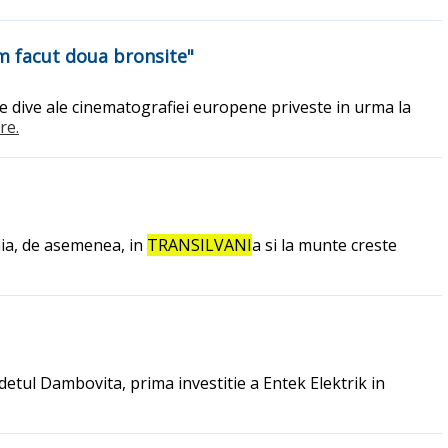
 am facut doua bronsite"
le dive ale cinematografiei europene priveste in urma la
re.
nia, de asemenea, in
TRANSILVANI
a si la munte creste
udetul Dambovita, prima investitie a Entek Elektrik in