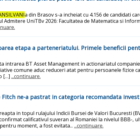
ANSILVANI
a din Brasov s-a incheiat cu 4.156 de candidati car
lul Admitere UniTBv 2026: Facultatea de Matematica si Inform
tinuare.
rea etapa a parteneriatului. Primele beneficii pentru
ta intrarea BT Asset Management in actionariatul companie
nitiative comune aduc reduceri atat pentru persoanele fizice 
o […]
...continuare.
Fitch ne-a pastrat in categoria recomandata investi
reapta in topul rulajului Indicii Bursei de Valori Bucuresti 
onfirmat calificativul suveran al Romaniei la nivelul BBB-, u
pentru moment, a fost evitata...
...continuare.