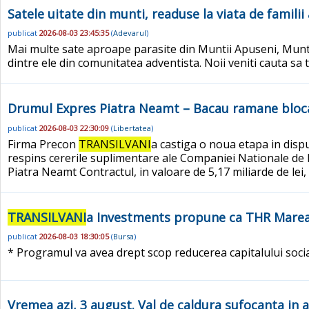
Satele uitate din munti, readuse la viata de famili
publicat
2026-08-03 23:45:35
(
Adevarul
)
Mai multe sate aproape parasite din Muntii Apuseni, Munt
dintre ele din comunitatea adventista. Noii veniti cauta sa
Drumul Expres Piatra Neamt – Bacau ramane blocat 
publicat
2026-08-03 22:30:09
(
Libertatea
)
Firma Precon
TRANSILVANI
a castiga o noua etapa in disp
respins cererile suplimentare ale Companiei Nationale de 
Piatra Neamt Contractul, in valoare de 5,17 miliarde de lei,
TRANSILVANI
a Investments propune ca THR Marea
publicat
2026-08-03 18:30:05
(
Bursa
)
* Programul va avea drept scop reducerea capitalului socia
Vremea azi, 3 august. Val de caldura sufocanta in