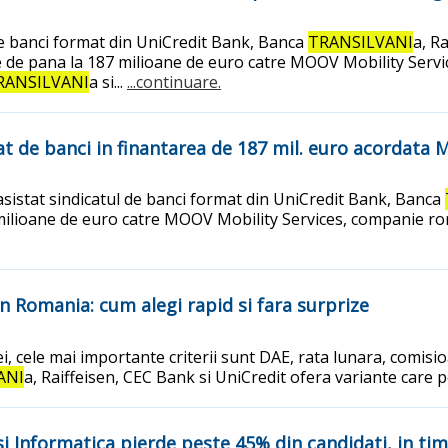
de banci format din UniCredit Bank, Banca
TRANSILVANI
a, R
 de pana la 187 milioane de euro catre MOOV Mobility Servic
RANSILVANI
a si...
...continuare.
cat de banci in finantarea de 187 mil. euro acordat
asistat sindicatul de banci format din UniCredit Bank, Banca
milioane de euro catre MOOV Mobility Services, companie roma
in Romania: cum alegi rapid si fara surprize
i, cele mai importante criterii sunt DAE, rata lunara, comisi
ANI
a, Raiffeisen, CEC Bank si UniCredit ofera variante care p
Informatica pierde peste 45% din candidati, in timp