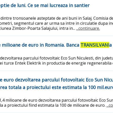
ptie de luni. Ce se mai lucreaza in santier
 dintre tronsoanele asteptate de ani buni in Salaj. Comisia de
metri, segmentul care ar urma sa intre in circulatie dupa inc
unea Zimbor-Poarta Salajului, intra in...
...continuare.
de milioane de euro in Romania. Banca
TRANSILVANI
a
dezvoltarea parcului fotovoltaic Eco Sun Niculesti, din judet
ei turce Entek Elektrik in productia de energie regenerabil
de euro dezvoltarea parcului fotovoltaic Eco Sun Nicu
area totala a proiectului este estimata la 100 mil.eur
1,4 milioane de euro dezvoltarea parcului fotovoltaic Eco Sun
la a proiectului fiind estimata la 100 de milioane de euro.
...