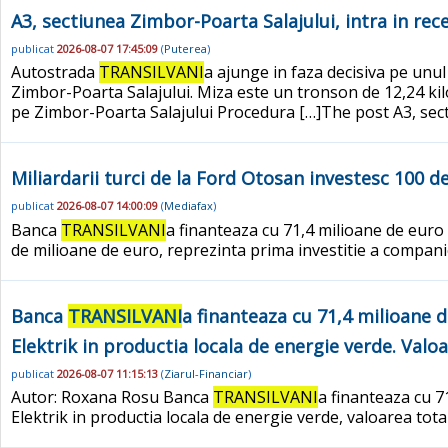
A3, sectiunea Zimbor-Poarta Salajului, intra in rece
publicat
2026-08-07 17:45:09
(
Puterea
)
Autostrada
TRANSILVANI
a ajunge in faza decisiva pe unul
Zimbor-Poarta Salajului. Miza este un tronson de 12,24 kilo
pe Zimbor-Poarta Salajului Procedura […]The post A3, secti
Miliardarii turci de la Ford Otosan investesc 100 
publicat
2026-08-07 14:00:09
(
Mediafax
)
Banca
TRANSILVANI
a finanteaza cu 71,4 milioane de euro 
de milioane de euro, reprezinta prima investitie a compani
Banca
TRANSILVANI
a finanteaza cu 71,4 milioane 
Elektrik in productia locala de energie verde. Valo
publicat
2026-08-07 11:15:13
(
Ziarul-Financiar
)
Autor: Roxana Rosu Banca
TRANSILVANI
a finanteaza cu 7
Elektrik in productia locala de energie verde, valoarea tota