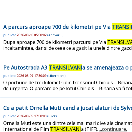
A parcurs aproape 700 de kilometri pe Via
TRANSI
publicat
2026-08-10 05:00:02
(
Adevarul
)
Dupa aproape 700 de kilometri parcursi pe Via
TRANSILV
incaltamintea, dar si de ceea ce a gasit la unele dintre ga
Pe Autostrada A3
TRANSILVANI
a se amenajeaza o p
publicat
2026-08-09 17:30:09
(
Libertatea
)
O portiune de trei kilometri din tronsonul Chiribis – Bihari
de urgenta. O parcare de pe lotul Chiribis – Biharia va fi fo
Ce a patit Ornella Muti cand a jucat alaturi de Syl
publicat
2026-08-09 17:00:03
(
Click
)
Ornella Muti este una dintre cele mai mari dive ale cinemato
International de Film
TRANSILVANI
a (TIFF).
...continuare.