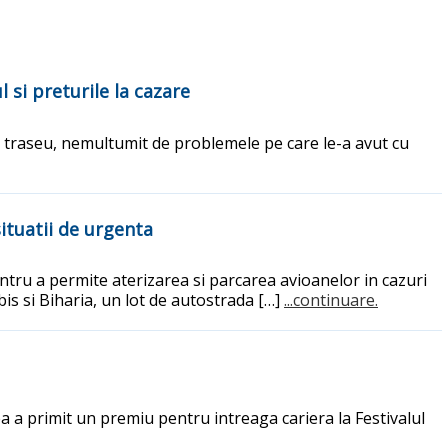
l si preturile la cazare
a traseu, nemultumit de problemele pe care le-a avut cu
ituatii de urgenta
ntru a permite aterizarea si parcarea avioanelor in cazuri
ibis si Biharia, un lot de autostrada […]
...continuare.
 ea a primit un premiu pentru intreaga cariera la Festivalul