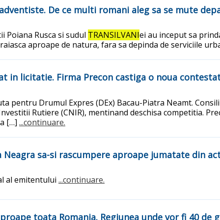
i adventiste. De ce multi romani aleg sa se mute dep
ii Poiana Rusca si sudul
TRANSILVANI
ei au inceput sa prind
 traiasca aproape de natura, fara sa depinda de serviciile ur
in licitatie. Firma Precon castiga o noua contestat
uta pentru Drumul Expres (DEx) Bacau-Piatra Neamt. Consiliu
Investitii Rutiere (CNIR), mentinand deschisa competitia. 
 a […]
...continuare.
 Neagra sa-si rascumpere aproape jumatate din act
l al emitentului
...continuare.
 aproape toata Romania. Regiunea unde vor fi 40 de 