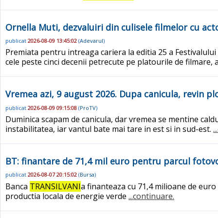
Ornella Muti, dezvaluiri din culisele filmelor cu a
publicat
2026-08-09 13:45:02
(
Adevarul
)
Premiata pentru intreaga cariera la editia 25 a Festivalului
cele peste cinci decenii petrecute pe platourile de filmare
Vremea azi, 9 august 2026. Dupa canicula, revin plo
publicat
2026-08-09 09:15:08
(
ProTV
)
Duminica scapam de canicula, dar vremea se mentine caldur
instabilitatea, iar vantul bate mai tare in est si in sud-est.
.
BT: finantare de 71,4 mil euro pentru parcul fotovo
publicat
2026-08-07 20:15:02
(
Bursa
)
Banca
TRANSILVANI
a finanteaza cu 71,4 milioane de euro 
productia locala de energie verde
...continuare.