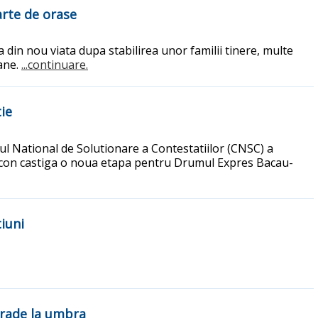
arte de orase
a din nou viata dupa stabilirea unor familii tinere, multe
bane.
...continuare.
ie
l National de Solutionare a Contestatiilor (CNSC) a
Precon castiga o noua etapa pentru Drumul Expres Bacau-
iuni
grade la umbra