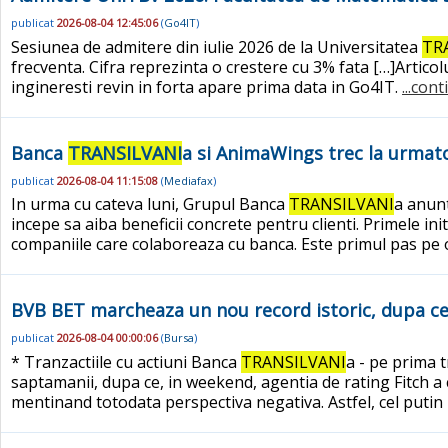
publicat
2026-08-04 12:45:06
(
Go4IT
)
Sesiunea de admitere din iulie 2026 de la Universitatea
TR
frecventa. Cifra reprezinta o crestere cu 3% fata […]Artico
ingineresti revin in forta apare prima data in Go4IT.
...con
Banca
TRANSILVANI
a si AnimaWings trec la urmatoa
publicat
2026-08-04 11:15:08
(
Mediafax
)
In urma cu cateva luni, Grupul Banca
TRANSILVANI
a anun
incepe sa aiba beneficii concrete pentru clienti. Primele i
companiile care colaboreaza cu banca. Este primul pas pe 
BVB BET marcheaza un nou record istoric, dupa ce 
publicat
2026-08-04 00:00:06
(
Bursa
)
* Tranzactiile cu actiuni Banca
TRANSILVANI
a - pe prima t
saptamanii, dupa ce, in weekend, agentia de rating Fitch a c
mentinand totodata perspectiva negativa. Astfel, cel putin 