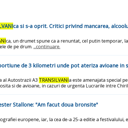
LVANI
ca si s-a oprit. Critici privind mancarea, alcoolu
ANI
ca, un drumet spune ca a renuntat, cel putin temporar, l
zdele de pe drum.
...continuare.
ortiune de 3 kilometri unde pot ateriza avioane in s
a al Autostrazii A3
TRANSILVANI
a este amenajata special pe
losita si de avioane, in cazuri de urgenta Lucrarile intre Chir
vester Stallone: "Am facut doua bronsite"
grafiei europene, iar, la cea de-a 25-a editie a festivalului,