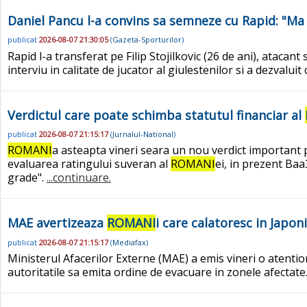
Daniel Pancu l-a convins sa semneze cu Rapid: "Ma 
publicat
2026-08-07 21:30:05
(
Gazeta-Sporturilor
)
Rapid l-a transferat pe Filip Stojilkovic (26 de ani), atacan
interviu in calitate de jucator al giulestenilor si a dezvalui
Verdictul care poate schimba statutul financiar al
publicat
2026-08-07 21:15:17
(
Jurnalul-National
)
ROMANI
a asteapta vineri seara un nou verdict important 
evaluarea ratingului suveran al
ROMANI
ei, in prezent Ba
grade".
...continuare.
MAE avertizeaza
ROMANI
i care calatoresc in Japon
publicat
2026-08-07 21:15:17
(
Mediafax
)
Ministerul Afacerilor Externe (MAE) a emis vineri o atenti
autoritatile sa emita ordine de evacuare in zonele afectate