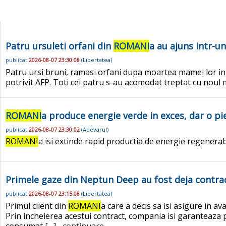
Patru ursuleti orfani din
ROMANI
a au ajuns intr-u
publicat
2026-08-07 23:30:08
(
Libertatea
)
Patru ursi bruni, ramasi orfani dupa moartea mamei lor i
potrivit AFP. Toti cei patru s-au acomodat treptat cu noul 
ROMANI
a produce energie verde in exces, dar o pi
publicat
2026-08-07 23:30:02
(
Adevarul
)
ROMANI
a isi extinde rapid productia de energie regenerabil
Primele gaze din Neptun Deep au fost deja contrac
publicat
2026-08-07 23:15:08
(
Libertatea
)
Primul client din
ROMANI
a care a decis sa isi asigure in 
Prin incheierea acestui contract, compania isi garanteaza pr
consumat […]
...continuare.