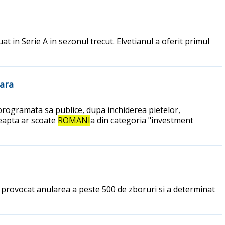
at in Serie A in sezonul trecut. Elvetianul a oferit primul
tara
programata sa publice, dupa inchiderea pietelor,
reapta ar scoate
ROMANI
a din categoria "investment
a provocat anularea a peste 500 de zboruri si a determinat