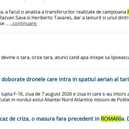
a, a facut o analiza a transferurilor realizate de campioana
zvan Sava si Heriberto Tavares, dar a lamurit si unul dintr
. ...
...continuare.
 devine o tara, orice tara, atunci cand apa incepe sa lipseasc
oborate dronele care intra in spatiul aerian al tar
 lupta F-16, ziua de 7 august 2026 e ziua in care s-au intors 
xecutat in nordul-estul Aliantei Nord Atlantice misiuni de Polit
caz de criza, o masura fara precedent in
ROMANI
a. 