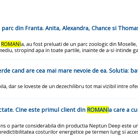
n parc din Franta. Anita, Alexandra, Chance si Thomas
n
ROMANI
a, au fost preluati de un parc zoologic din Moselle, u
mediu, stropind apa in toate partile, inainte de a-si intinde 
erde cand are cea mai mare nevoie de ea. Solutia: bat
a, dar se loveste de un dezechilibru tot mai vizibil intre ofer
tate. Cine este primul client din
ROMANI
a care a c
avans o parte considerabila din productia Neptun Deep este un
edictibilitatea costurilor energetice pe termen lung si accesu