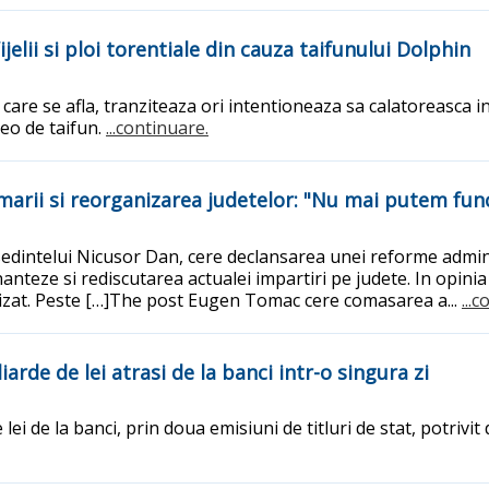
jelii si ploi torentiale din cauza taifunului Dolphin
care se afla, tranziteaza ori intentioneaza sa calatoreasca in
eo de taifun.
...continuare.
arii si reorganizarea judetelor: "Nu mai putem fun
sedintelui Nicusor Dan, cere declansarea unei reforme admin
anteze si rediscutarea actualei impartiri pe judete. In opinia
lizat. Peste […]The post Eugen Tomac cere comasarea a...
...
rde de lei atrasi de la banci intr-o singura zi
 lei de la banci, prin doua emisiuni de titluri de stat, potriv