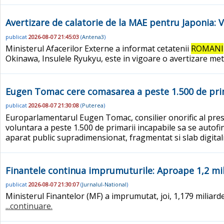
Avertizare de calatorie de la MAE pentru Japonia: Vi
publicat
2026-08-07 21:45:03
(
Antena3
)
Ministerul Afacerilor Externe a informat cetatenii
ROMANI
Okinawa, Insulele Ryukyu, este in vigoare o avertizare met
Eugen Tomac cere comasarea a peste 1.500 de prim
publicat
2026-08-07 21:30:08
(
Puterea
)
Europarlamentarul Eugen Tomac, consilier onorific al pre
voluntara a peste 1.500 de primarii incapabile sa se autofin
aparat public supradimensionat, fragmentat si slab digita
Finantele continua imprumuturile: Aproape 1,2 milia
publicat
2026-08-07 21:30:07
(
Jurnalul-National
)
Ministerul Finantelor (MF) a imprumutat, joi, 1,179 miliarde
...continuare.