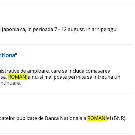
 Japonia ca, in perioada 7 - 12 august, in arhipelagul
ctiona"
istrative de amploare, care sa includa comasarea
 sa,
ROMANI
a nu-si mai poate permite sa intretina un
continuare.
it datelor publicate de Banca Nationala a
ROMANI
ei (BNR).