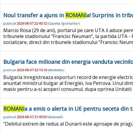
Noul transfer a ajuns in
ROMANI
a! Surprins in tri
publicat
2026-08-07 22:45:12
(
Gazeta-Sporturilor
)
Marcio Rosa (29 de ani), portarul pe care UTA il aduce pentr
tribunele stadionului "Francisc Neuman", la partida UTA - R
socializare, direct din tribunele stadionului "Francisc Neuma
Bulgaria face milioane din energia vanduta vecinilo
publicat
2026-08-07 22:15:16
(
Mediafax
)
Bulgaria inregistreaza exporturi record de energie electrica
anuntat ministrul bulgar al Energiei, Iva Petrova. Unul dintr
masiv pentru a-si acoperi consumul, dupa oprirea Unitatii
ROMANI
a a emis o alerta in UE pentru seceta din t
publicat
2026-08-07 21:45:03
(
Antena3
)
"Debitul extrem de redus al Dunarii este aproape de pragul