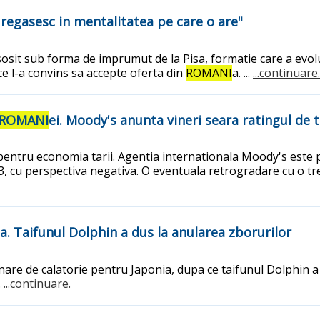
regasesc in mentalitatea pe care o are"
t sosit sub forma de imprumut de la Pisa, formatie care a evolu
t ce l-a convins sa accepte oferta din
ROMANI
a. ...
...continuare.
ROMANI
ei. Moody's anunta vineri seara ratingul de 
pentru economia tarii. Agentia internationala Moody's este 
a3, cu perspectiva negativa. O eventuala retrogradare cu o t
ia. Taifunul Dolphin a dus la anularea zborurilor
onare de calatorie pentru Japonia, dupa ce taifunul Dolphin 
.
...continuare.