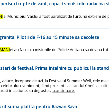
erisuri rupte de vant, copaci smulsi din radacina si
NI
a. Municipiul Vaslui a fost paralizat de furtuna extrem de p
anita. Pilotii de F-16 au 15 minute sa decoleze
MANI
ei au facut ca misiunile de Politie Aeriana sa devina t
ari de festival. Prima intalnire cu publicul la standu
, aduce, incepand de azi, la Festivalul Summer Well, cele mai
elebrului eveniment, fiind prezenti la standul Chefi la cutite 
urati in actiune, sa deguste...
...continuare.
murit suma platita pentru Razvan Sava