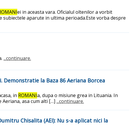
ROMANI
ei in aceasta vara. Oficialul oltenilor a vorbit
e subiectele aparute in ultima perioada.Este vorba despre
a.
...continuare.
ii. Demonstratie la Baza 86 Aeriana Borcea
acasa, in
ROMANI
a, dupa o misiune grea in Lituania. In
ie Aeriana, asa cum alti […]
...continuare.
Dumitru Chisalita (AEI): Nu s-a aplicat nici la