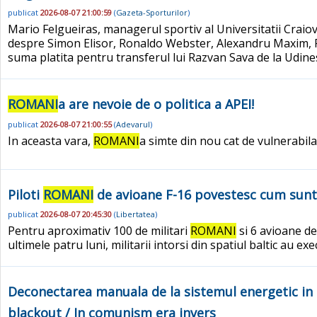
publicat
2026-08-07 21:00:59
(
Gazeta-Sporturilor
)
Mario Felgueiras, managerul sportiv al Universitatii Craiov
despre Simon Elisor, Ronaldo Webster, Alexandru Maxim, Ra
suma platita pentru transferul lui Razvan Sava de la Udinese
ROMANI
a are nevoie de o politica a APEI!
publicat
2026-08-07 21:00:55
(
Adevarul
)
In aceasta vara,
ROMANI
a simte din nou cat de vulnerabila
Piloti
ROMANI
de avioane F-16 povestesc cum sunt d
publicat
2026-08-07 20:45:30
(
Libertatea
)
Pentru aproximativ 100 de militari
ROMANI
si 6 avioane de
ultimele patru luni, militarii intorsi din spatiul baltic au e
Deconectarea manuala de la sistemul energetic in 
blackout / In comunism era invers