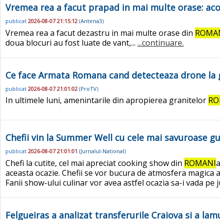
Vremea rea a facut prapad in mai multe orase: acop
publicat
2026-08-07 21:15:12
(
Antena3
)
Vremea rea a facut dezastru in mai multe orase din
ROMA
doua blocuri au fost luate de vant,...
...continuare.
Ce face Armata Romana cand detecteaza drone la gr
publicat
2026-08-07 21:01:02
(
ProTV
)
In ultimele luni, amenintarile din apropierea granitelor
RO
Chefii vin la Summer Well cu cele mai savuroase gust
publicat
2026-08-07 21:01:01
(
Jurnalul-National
)
Chefi la cutite, cel mai apreciat cooking show din
ROMANI
a
aceasta ocazie. Chefii se vor bucura de atmosfera magica a c
Fanii show-ului culinar vor avea astfel ocazia sa-i vada pe j
Felgueiras a analizat transferurile Craiova si a la