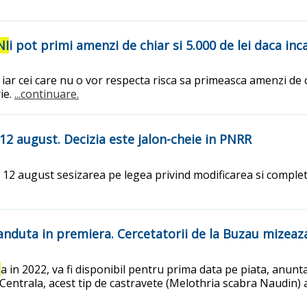
NI
i pot primi amenzi de chiar si 5.000 de lei daca in
r cei care nu o vor respecta risca sa primeasca amenzi de chi
ie.
...continuare.
12 august. Decizia este jalon-cheie in PNRR
 12 august sesizarea pe legea privind modificarea si complet
 vanduta in premiera. Cercetatorii de la Buzau mizeaz
I
a in 2022, va fi disponibil pentru prima data pe piata, anunt
ntrala, acest tip de castravete (Melothria scabra Naudin) a