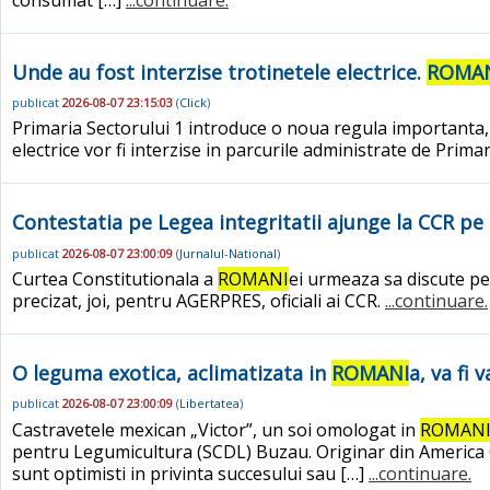
Unde au fost interzise trotinetele electrice.
ROMA
publicat
2026-08-07 23:15:03
(
Click
)
Primaria Sectorului 1 introduce o noua regula importanta, ia
electrice vor fi interzise in parcurile administrate de Primar
Contestatia pe Legea integritatii ajunge la CCR pe 
publicat
2026-08-07 23:00:09
(
Jurnalul-National
)
Curtea Constitutionala a
ROMANI
ei urmeaza sa discute pe
precizat, joi, pentru AGERPRES, oficiali ai CCR.
...continuare.
O leguma exotica, aclimatizata in
ROMANI
a, va fi
publicat
2026-08-07 23:00:09
(
Libertatea
)
Castravetele mexican „Victor”, un soi omologat in
ROMAN
pentru Legumicultura (SCDL) Buzau. Originar din America Ce
sunt optimisti in privinta succesului sau […]
...continuare.