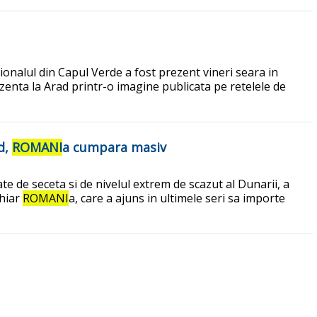
tionalul din Capul Verde a fost prezent vineri seara in
ezenta la Arad printr-o imagine publicata pe retelele de
rd,
ROMANI
a cumpara masiv
te de seceta si de nivelul extrem de scazut al Dunarii, a
chiar
ROMANI
a, care a ajuns in ultimele seri sa importe