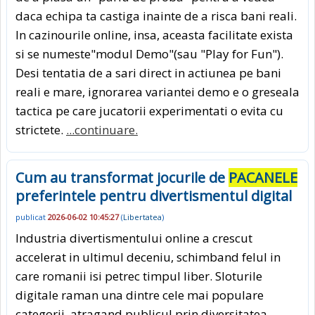
daca echipa ta castiga inainte de a risca bani reali.
In cazinourile online, insa, aceasta facilitate exista
si se numeste"modul Demo"(sau "Play for Fun").
Desi tentatia de a sari direct in actiunea pe bani
reali e mare, ignorarea variantei demo e o greseala
tactica pe care jucatorii experimentati o evita cu
strictete.
...continuare.
Cum au transformat jocurile de
PACANELE
preferintele pentru divertismentul digital
publicat
2026-06-02 10:45:27
(
Libertatea
)
Industria divertismentului online a crescut
accelerat in ultimul deceniu, schimband felul in
care romanii isi petrec timpul liber. Sloturile
digitale raman una dintre cele mai populare
categorii, atragand publicul prin diversitatea