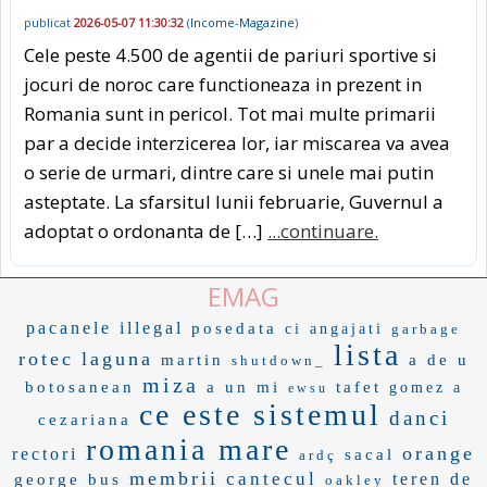
publicat
2026-05-07 11:30:32
(
Income-Magazine
)
Cele peste 4.500 de agentii de pariuri sportive si
jocuri de noroc care functioneaza in prezent in
Romania sunt in pericol. Tot mai multe primarii
par a decide interzicerea lor, iar miscarea va avea
o serie de urmari, dintre care si unele mai putin
asteptate. La sfarsitul lunii februarie, Guvernul a
adoptat o ordonanta de […]
...continuare.
EMAG
pacanele
illegal
posedata
ci angajati
garbage
lista
rotec
laguna
martin
a de u
shutdown_
miza
botosanean
a un mi
tafet
gomez a
ewsu
ce este sistemul
danci
cezariana
romania mare
orange
rectori
sacal
ardç
membrii
cantecul
teren de
george bus
oakley