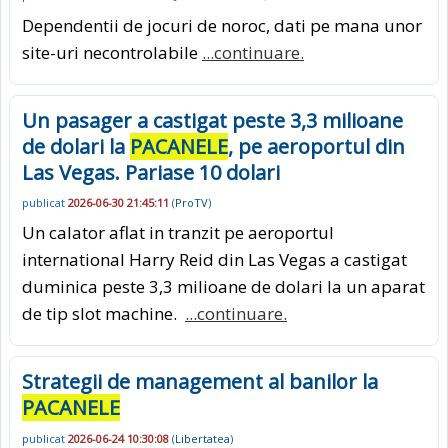
Dependentii de jocuri de noroc, dati pe mana unor
site-uri necontrolabile
...continuare.
Un pasager a castigat peste 3,3 milioane
de dolari la
PACANELE
, pe aeroportul din
Las Vegas. Pariase 10 dolari
publicat
2026-06-30 21:45:11
(
ProTV
)
Un calator aflat in tranzit pe aeroportul
international Harry Reid din Las Vegas a castigat
duminica peste 3,3 milioane de dolari la un aparat
de tip slot machine.
...continuare.
Strategii de management al banilor la
PACANELE
publicat
2026-06-24 10:30:08
(
Libertatea
)