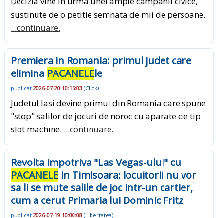
Decizia vine in urma unei ample campanii civice,
sustinute de o petitie semnata de mii de persoane.
...continuare.
Premiera in Romania: primul judet care
elimina
PACANELE
le
publicat
2026-07-20 10:15:03
(
Click
)
Judetul Iasi devine primul din Romania care spune
"stop" salilor de jocuri de noroc cu aparate de tip
slot machine.
...continuare.
Revolta impotriva "Las Vegas-ului" cu
PACANELE
in Timisoara: locuitorii nu vor
sa li se mute salile de joc intr-un cartier,
cum a cerut Primaria lui Dominic Fritz
publicat
2026-07-19 10:00:08
(
Libertatea
)