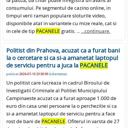
ia pauza, ba chiar poate inregistra un avans al
consumului. Pe segmentul de cazino online, in
timpul verii raman populare sloturile video,
disponibile atat in variantele cu mize reale, cat si
in cele de tip
PACANELE
gratis. ...
...continuare.
Politist din Prahova, acuzat ca a furat bani
la o cercetare si ca si-a amanetat laptopul
de serviciu pentru a juca la
PACANELE
publicat
2026-07-13 23:30:09
(
Libertatea
)
Un politist care lucreaza in cadrul Biroului de
Investigatii Criminale al Politiei Municipiului
Campinaeste acuzat ca a furat aproape 1.000 de
euro din casa unei persoane la o perchezitie si ca
si-a amanetat laptopul de serviciu pentru a face
rost de bani de
PACANELE
. Ofiterul in varsta de 27