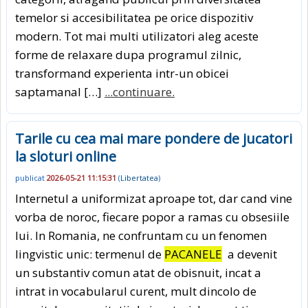
temelor si accesibilitatea pe orice dispozitiv
modern. Tot mai multi utilizatori aleg aceste
forme de relaxare dupa programul zilnic,
transformand experienta intr-un obicei
saptamanal […]
...continuare.
Tarile cu cea mai mare pondere de jucatori
la sloturi online
publicat
2026-05-21 11:15:31
(
Libertatea
)
Internetul a uniformizat aproape tot, dar cand vine
vorba de noroc, fiecare popor a ramas cu obsesiile
lui. In Romania, ne confruntam cu un fenomen
lingvistic unic: termenul de
PACANELE
a devenit
un substantiv comun atat de obisnuit, incat a
intrat in vocabularul curent, mult dincolo de