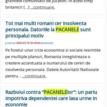
granitele comunitatii de jucatori. In acest timp
britanicii […]
...continuare.
Tot mai multi romani cer insolventa
personala. Datoriile la
PACANELE
sunt
principalul motiv
publicat
2026-05-19 20:45:04
(
Antena3
)
Pe fondul unor crize economice si sociale resimtite
pe multiple planuri, Romania inregistreaza o
crestere accentuata a numarului de cereri de
insolventa personala. Datele Autoritatii Nationale
pentru...
...continuare.
Razboiul contra "
PACANELE
lor": un pariu
impotriva dependentei care lasa urme in
economie