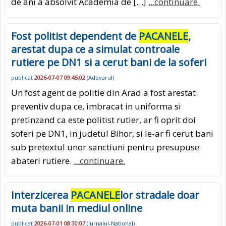
de ani a absolvit Academia de […]
...continuare.
Fost politist dependent de
PACANELE
,
arestat dupa ce a simulat controale
rutiere pe DN1 si a cerut bani de la soferi
publicat
2026-07-07 09:45:02
(
Adevarul
)
Un fost agent de politie din Arad a fost arestat
preventiv dupa ce, imbracat in uniforma si
pretinzand ca este politist rutier, ar fi oprit doi
soferi pe DN1, in judetul Bihor, si le-ar fi cerut bani
sub pretextul unor sanctiuni pentru presupuse
abateri rutiere.
...continuare.
Interzicerea
PACANELE
lor stradale doar
muta banii in mediul online
publicat
2026-07-01 08:30:07
(
Jurnalul-National
)