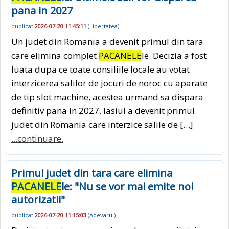
pana in 2027
publicat
2026-07-20 11:45:11
(
Libertatea
)
Un judet din Romania a devenit primul din tara
care elimina complet
PACANELE
le. Decizia a fost
luata dupa ce toate consiliile locale au votat
interzicerea salilor de jocuri de noroc cu aparate
de tip slot machine, acestea urmand sa dispara
definitiv pana in 2027. Iasiul a devenit primul
judet din Romania care interzice salile de […]
...continuare.
Primul judet din tara care elimina
PACANELE
le: "Nu se vor mai emite noi
autorizatii"
publicat
2026-07-20 11:15:03
(
Adevarul
)