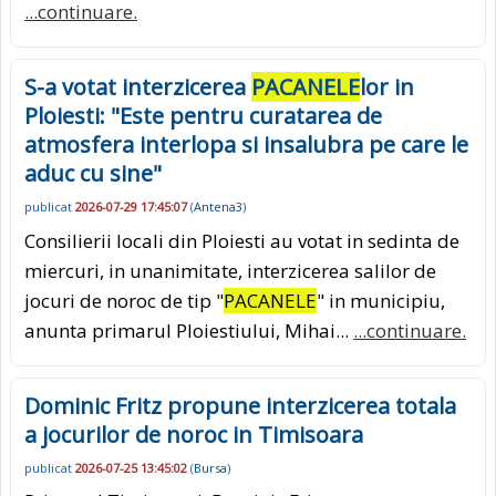
...continuare.
S-a votat interzicerea
PACANELE
lor in
Ploiesti: "Este pentru curatarea de
atmosfera interlopa si insalubra pe care le
aduc cu sine"
publicat
2026-07-29 17:45:07
(
Antena3
)
Consilierii locali din Ploiesti au votat in sedinta de
miercuri, in unanimitate, interzicerea salilor de
jocuri de noroc de tip "
PACANELE
" in municipiu,
anunta primarul Ploiestiului, Mihai...
...continuare.
Dominic Fritz propune interzicerea totala
a jocurilor de noroc in Timisoara
publicat
2026-07-25 13:45:02
(
Bursa
)