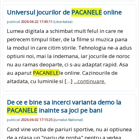
Universul jocurilor de
PACANELE
online
publicat
2026-06-22 17:45:11
(
Libertatea
)
Lumea digitala a schimbat mult felul in care ne
petrecem timpul liber, de la filme si muzica pana
la modul in care citim stirile. Tehnologia ne-a adus
optiuni noi, mai la indemana, iar jocurile de noroc
nu au ramas deoparte, ci s-au adaptat rapid. Asa
au aparut
PACANELE
le online. Cazinourile de
altadata, cu luminile si […]
...continuare.
De ce e bine sa incerci varianta demo la
PACANELE
inainte sa joci pe bani
publicat
2026-06-02 17:15:25
(
Jurnalul-National
)
Cand vine vorba de pariuri sportive, nu ai optiunea
de a plasa un "pariu de proba" pentru a vedea