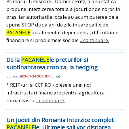
Primarul Timisoarei, Dominic Fritz, a anuntat ca
propune interzicerea totala a jocurilor de noroc in
oras, iar autoritatile locale au acum puterea de a
spune STOP dupa ani de zile in care salile de
PACANELE
au alimentat dependenta, dificultatile
financiare si problemele sociale
...continuare.
De la
PACANELE
le preturilor si
subfinantarea cronica, la hedging
publicat
2026-07-24 00:00:03
(
Bursa
)
* REIT-uri si CCP.RO - piesele unei noi
infrastructuri financiare pentru agricultura
romaneasca
...continuare.
Un judet din Romania interzice complet
PACANELE
le. Ultimele sali vor disparea