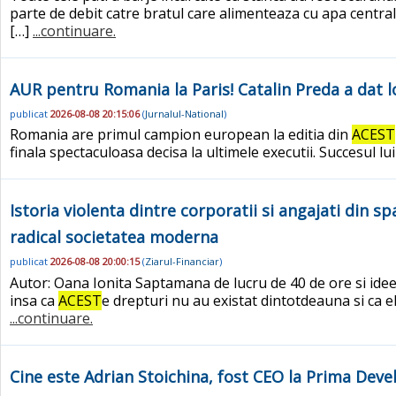
parte de debit catre bratul care alimenteaza cu apa centr
[…]
...continuare.
AUR pentru Romania la Paris! Catalin Preda a dat l
publicat
2026-08-08 20:15:06
(
Jurnalul-National
)
Romania are primul campion european la editia din
ACEST
finala spectaculoasa decisa la ultimele executii. Succesul l
Istoria violenta dintre corporatii si angajati din
radical societatea moderna
publicat
2026-08-08 20:00:15
(
Ziarul-Financiar
)
Autor: Oana Ionita Saptamana de lucru de 40 de ore si idee
insa ca
ACEST
e drepturi nu au existat dintotdeauna si ca el
...continuare.
Cine este Adrian Stoichina, fost CEO la Prima Devel