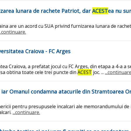
izarea lunara de rachete Patriot, dar
ACEST
ea nu sun
ina are un acord cu SUA privind furnizarea lunara de rachet
...continuare.
versitatea Craiova - FC Arges
tea Craiova, a prefatat jocul cu FC Arges, din etapa a 4-a a s
 sa obtina toate cele trei puncte din
ACEST
joc. ...
...continuare
UA, iar Omanul condamna atacurile din Stramtoarea 
Americii pentru presupusele incalcari ale memorandumului de i
alcari.
...continuare.