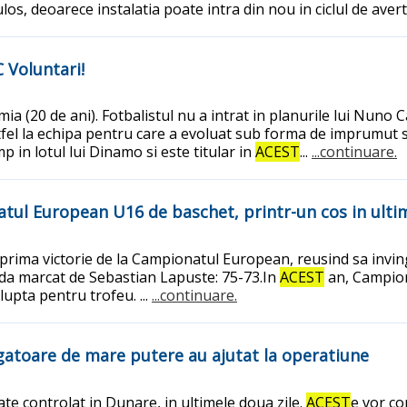
, deoarece instalatia poate intra din nou in ciclul de avert
C Voluntari!
ia (20 de ani). Fotbalistul nu a intrat in planurile lui Nun
stfel la echipa pentru care a evoluat sub forma de imprumut 
p in lotul lui Dinamo si este titular in
ACEST
...
...continuare.
atul European U16 de baschet, printr-un cos in ult
rima victorie de la Campionatul European, reusind sa inving
unda marcat de Sebastian Lapuste: 75-73.In
ACEST
an, Campion
upta pentru trofeu. ...
...continuare.
ngatoare de mare putere au ajutat la operatiune
te controlat in Dunare, in ultimele doua zile.
ACEST
e vor co