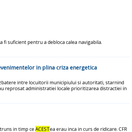
a fi suficient pentru a debloca calea navigabila.
 evenimentelor in plina criza energetica
atere intre locuitorii municipiului si autoritati, starnind
u reprosat administratiei locale prioritizarea distractiei in
atruns in timp ce
ACEST
ea erau inca in curs de ridicare. CFR