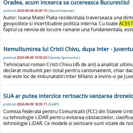
Oradea, acum incearca sa cucereasca Bucurestiul
publicat
2026-08-08 20:00:15
(
Ziarul-Financiar
)
Autor: Ioana Matei Piata rezidentiala traverseaza una dintre 
geopolitice si incertitudine politica interna. Cu toate
ACES
faptul ca nevoia de locuire ramane una fundamentala, este u
Nemultumirea lui Cristi Chivu, dupa Inter - Juventu
publicat
2026-08-08 19:00:26
(
Gazeta-Sporturilor
)
Tehnicianul roman Cristi Chivu (45 de ani) a analizat ultimul
declarat multumit per-total pentru cantonament, chiar daca 
mai este loc de imbunatatiri.Inter Milano a invins-o pe Juve
SUA ar putea interzice rertoactiv vanzarea dronelo
publicat
2026-08-08 18:30:11
(
Go4IT
)
Comisia Federala pentru Comunicatii (FCC) din Statele Unit
cu tehnologie LiDAR pentru evitarea obstacolelor, clasific
tehnologie LiDAR: Ce modele si sectoare sunt vizate de noi