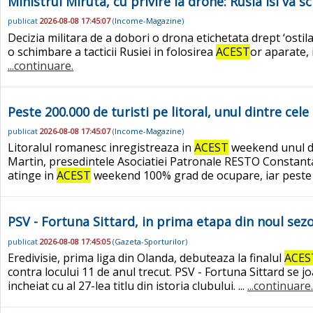
Ministrul Miruta, cu privire la drone: Rusia isi va 
publicat
2026-08-08 17:45:07
(
Income-Magazine
)
Decizia militara de a dobori o drona etichetata drept ‘ostil
o schimbare a tacticii Rusiei in folosirea
ACEST
or aparate,
...continuare.
Peste 200.000 de turisti pe litoral, unul dintre ce
publicat
2026-08-08 17:45:07
(
Income-Magazine
)
Litoralul romanesc inregistreaza in
ACEST
weekend unul din
Martin, presedintele Asociatiei Patronale RESTO Constanta s
atinge in
ACEST
weekend 100% grad de ocupare, iar peste 
PSV - Fortuna Sittard, in prima etapa din noul se
publicat
2026-08-08 17:45:05
(
Gazeta-Sporturilor
)
Eredivisie, prima liga din Olanda, debuteaza la finalul
ACES
contra locului 11 de anul trecut. PSV - Fortuna Sittard se 
incheiat cu al 27-lea titlu din istoria clubului. ...
...continuare.