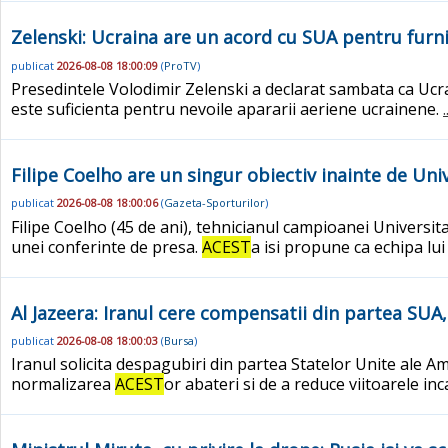
Zelenski: Ucraina are un acord cu SUA pentru furn
publicat
2026-08-08 18:00:09
(
ProTV
)
Presedintele Volodimir Zelenski a declarat sambata ca Ucra
este suficienta pentru nevoile apararii aeriene ucrainene.
Filipe Coelho are un singur obiectiv inainte de Uni
publicat
2026-08-08 18:00:06
(
Gazeta-Sporturilor
)
Filipe Coelho (45 de ani), tehnicianul campioanei Universita
unei conferinte de presa.
ACEST
a isi propune ca echipa lui
Al Jazeera: Iranul cere compensatii din partea S
publicat
2026-08-08 18:00:03
(
Bursa
)
Iranul solicita despagubiri din partea Statelor Unite ale 
normalizarea
ACEST
or abateri si de a reduce viitoarele inc