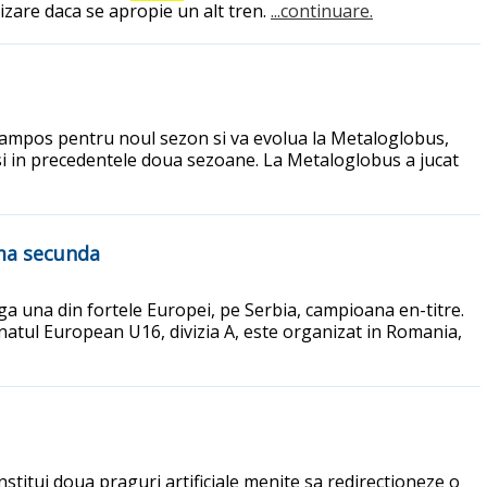
izare daca se apropie un alt tren.
...continuare.
o Campos pentru noul sezon si va evolua la Metaloglobus,
si in precedentele doua sezoane. La Metaloglobus a jucat
ima secunda
a una din fortele Europei, pe Serbia, campioana en-titre.
atul European U16, divizia A, este organizat in Romania,
nstitui doua praguri artificiale menite sa redirectioneze o