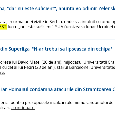
una, "dar nu este suficient", anunta Volodimir Zelensk
ta, in urma unei vizite in Serbia, unde s-a intalnit cu omolo
EST
lucru „nu este suficient”. SUA furnizeaza lunar Ucrainei 
din Superliga: "N-ar trebui sa lipseasca din echipa"
dresa lui David Matei (20 de ani), mijlocasul Universitatii Crai
cu cel al lui Pedri (23 de ani), starul Barcelonei.Universitat
re.
UA, iar Homanul condamna atacurile din Stramtoarea
Americii pentru presupusele incalcari ale memorandumului de i
alcari.
...continuare.