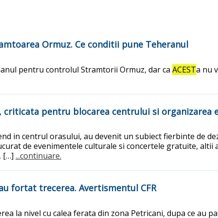
ramtoarea Ormuz. Ce conditii pune Teheranul
manul pentru controlul Stramtorii Ormuz, dar ca
ACEST
a nu v
ia, criticata pentru blocarea centrului si organizarea
d in centrul orasului, au devenit un subiect fierbinte de dezb
ucurat de evenimentele culturale si concertele gratuite, altii a
, […]
...continuare.
e au fortat trecerea. Avertismentul CFR
erea la nivel cu calea ferata din zona Petricani, dupa ce au p