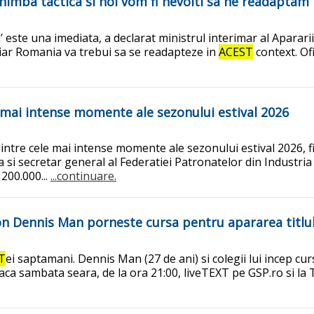
schimba tactica si noi vom fi nevoiti sa ne readaptam
a’ este una imediata, a declarat ministrul interimar al Aparar
 iar Romania va trebui sa se readapteze in
ACEST
context. Ofi
le mai intense momente ale sezonului estival 2026
tre cele mai intense momente ale sezonului estival 2026, fii
i secretar general al Federatiei Patronatelor din Industria 
200.000...
...continuare.
zon Dennis Man porneste cursa pentru apararea titlul
T
ei saptamani. Dennis Man (27 de ani) si colegii lui incep cu
joaca sambata seara, de la ora 21:00, liveTEXT pe GSP.ro si l