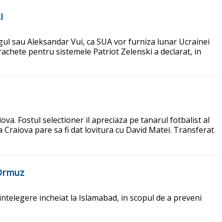
i
gul sau Aleksandar Vui, ca SUA vor furniza lunar Ucrainei
rachete pentru sistemele Patriot Zelenski a declarat, in
ova. Fostul selectioner il apreciaza pe tanarul fotbalist al
ea Craiova pare sa fi dat lovitura cu David Matei. Transferat
 Ormuz
ntelegere incheiat la Islamabad, in scopul de a preveni