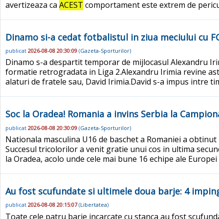
avertizeaza ca
ACEST
comportament este extrem de periculos
Dinamo si-a cedat fotbalistul in ziua meciului cu F
publicat
2026-08-08 20:30:09
(
Gazeta-Sporturilor
)
Dinamo s-a despartit temporar de mijlocasul Alexandru Irim
formatie retrogradata in Liga 2.Alexandru Irimia revine a
alaturi de fratele sau, David Irimia.David s-a impus intre tim
Soc la Oradea! Romania a invins Serbia la Campion
publicat
2026-08-08 20:30:09
(
Gazeta-Sporturilor
)
Nationala masculina U16 de baschet a Romaniei a obtinut p
Succesul tricolorilor a venit gratie unui cos in ultima sec
la Oradea, acolo unde cele mai bune 16 echipe ale Europei l
Au fost scufundate si ultimele doua barje: 4 impi
publicat
2026-08-08 20:15:07
(
Libertatea
)
Toate cele patru barje incarcate cu stanca au fost scufunda