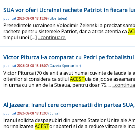
SUA vor oferi Ucrainei rachete Patriot in fiecare l
publicat
2026-08-08 18:15:09
(
Libertatea
)
Presedintele ucrainean Volodimir Zelenski a precizat samba
rachete pentru sistemele Patriot, dar a atras atentia ca
AC
timpul unei […]
...continuare.
Victor Piturca l-a comparat cu Pedri pe fotbalistul 
publicat
2026-08-08 18:15:07
(
Gazeta-Sporturilor
)
Victor Piturca (70 de ani) a avut numai cuvinte de lauda la a
oltenilor si considera ca stilul
ACEST
uia de joc se aseamana 
in urma cu un an de la Steaua, pentru doar 75. ...
...continua
Al Jazeera: Iranul cere compensatii din partea S
publicat
2026-08-08 18:15:03
(
Bursa
)
Iranul solicita despagubiri din partea Statelor Unite ale 
normalizarea
ACEST
or abateri si de a reduce viitoarele inc