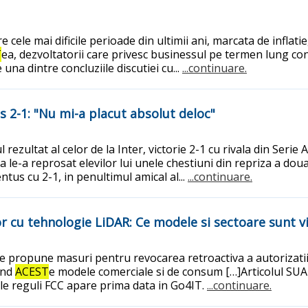
cele mai dificile perioade din ultimii ani, marcata de inflatie,
T
ea, dezvoltatorii care privesc businessul pe termen lung con
na dintre concluziile discutiei cu...
...continuare.
s 2-1: "Nu mi-a placut absolut deloc"
 rezultat al celor de la Inter, victorie 2-1 cu rivala din Seri
le-a reprosat elevilor lui unele chestiuni din repriza a doua
ntus cu 2-1, in penultimul amical al...
...continuare.
r cu tehnologie LiDAR: Ce modele si sectoare sunt vi
e propune masuri pentru revocarea retroactiva a autorizatiil
and
ACEST
e modele comerciale si de consum […]Articolul SUA 
le reguli FCC apare prima data in Go4IT.
...continuare.