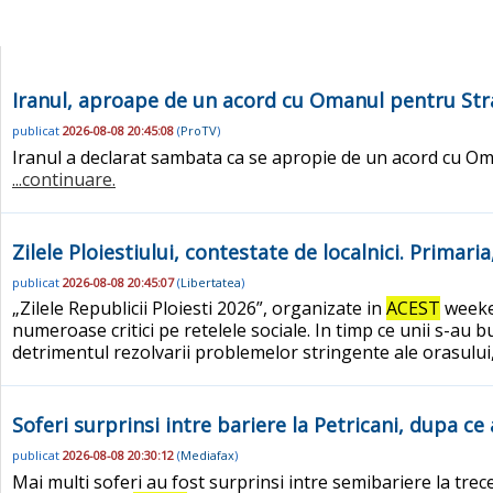
Iranul, aproape de un acord cu Omanul pentru St
publicat
2026-08-08 20:45:08
(
ProTV
)
Iranul a declarat sambata ca se apropie de un acord cu O
...continuare.
Zilele Ploiestiului, contestate de localnici. Primar
publicat
2026-08-08 20:45:07
(
Libertatea
)
„Zilele Republicii Ploiesti 2026”, organizate in
ACEST
weeken
numeroase critici pe retelele sociale. In timp ce unii s-au b
detrimentul rezolvarii problemelor stringente ale orasului
Soferi surprinsi intre bariere la Petricani, dupa c
publicat
2026-08-08 20:30:12
(
Mediafax
)
Mai multi soferi au fost surprinsi intre semibariere la trec