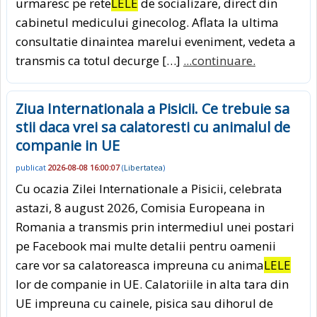
urmaresc pe rete
LELE
de socializare, direct din
cabinetul medicului ginecolog. Aflata la ultima
consultatie dinaintea marelui eveniment, vedeta a
transmis ca totul decurge […]
...continuare.
Ziua Internationala a Pisicii. Ce trebuie sa
stii daca vrei sa calatoresti cu animalul de
companie in UE
publicat
2026-08-08 16:00:07
(
Libertatea
)
Cu ocazia Zilei Internationale a Pisicii, celebrata
astazi, 8 august 2026, Comisia Europeana in
Romania a transmis prin intermediul unei postari
pe Facebook mai multe detalii pentru oamenii
care vor sa calatoreasca impreuna cu anima
LELE
lor de companie in UE. Calatoriile in alta tara din
UE impreuna cu cainele, pisica sau dihorul de