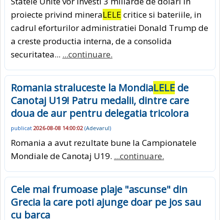
Statele Unite vor investi 3 miliarde de dolari in
proiecte privind minera
LELE
critice si bateriile, in
cadrul eforturilor administratiei Donald Trump de
a creste productia interna, de a consolida
securitatea...
...continuare.
Romania straluceste la Mondia
LELE
de
Canotaj U19! Patru medalii, dintre care
doua de aur pentru delegatia tricolora
publicat
2026-08-08 14:00:02
(
Adevarul
)
Romania a avut rezultate bune la Campionatele
Mondiale de Canotaj U19.
...continuare.
Cele mai frumoase plaje "ascunse" din
Grecia la care poti ajunge doar pe jos sau
cu barca