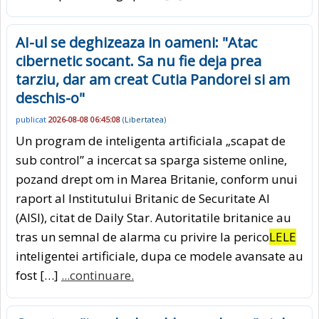
AI-ul se deghizeaza in oameni: "Atac
cibernetic socant. Sa nu fie deja prea
tarziu, dar am creat Cutia Pandorei si am
deschis-o"
publicat
2026-08-08 06:45:08
(
Libertatea
)
Un program de inteligenta artificiala „scapat de
sub control” a incercat sa sparga sisteme online,
pozand drept om in Marea Britanie, conform unui
raport al Institutului Britanic de Securitate AI
(AISI), citat de Daily Star. Autoritatile britanice au
tras un semnal de alarma cu privire la perico
LELE
inteligentei artificiale, dupa ce modele avansate au
fost […]
...continuare.