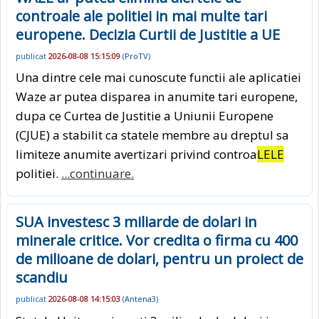
controale ale politiei in mai multe tari
europene. Decizia Curtii de Justitie a UE
publicat
2026-08-08 15:15:09
(
ProTV
)
Una dintre cele mai cunoscute functii ale aplicatiei
Waze ar putea disparea in anumite tari europene,
dupa ce Curtea de Justitie a Uniunii Europene
(CJUE) a stabilit ca statele membre au dreptul sa
limiteze anumite avertizari privind controa
LELE
politiei.
...continuare.
SUA investesc 3 miliarde de dolari in
minerale critice. Vor credita o firma cu 400
de milioane de dolari, pentru un proiect de
scandiu
publicat
2026-08-08 14:15:03
(
Antena3
)