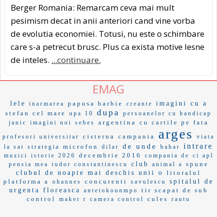
Berger Romania: Remarcam ceva mai mult
pesimism decat in anii anteriori cand vine vorba
de evolutia economiei. Totusi, nu este o schimbare
care s-a petrecut brusc. Plus ca exista motive lesne
de inteles.
...continuare.
EMAG
lele
papusa barbie
imagini cu a
inarmarea
creante
dupa
stefan cel mare
upa 10
persoanelor cu handicap
argentina
cu cartile pe fata
janic
imagini noi
sebes
arges
cisterna
campania
profesori universitar
viata
intrare
de unde
microfon
la sat
strategia
dilar
bahar
decembrie 2016
muzici
istorie 2026
compania de
ci apl
club
spune
pensia mea
tudor constantinescu
animal a
clubul de noapte
mai deschis
unii o
litoralul
platforma a
concurenti
spitalul de
ohannes
savulescu
urgenta floreasca
tir scapat de sub
antetokounmpo
control
cules
maker r
camera control
rautu