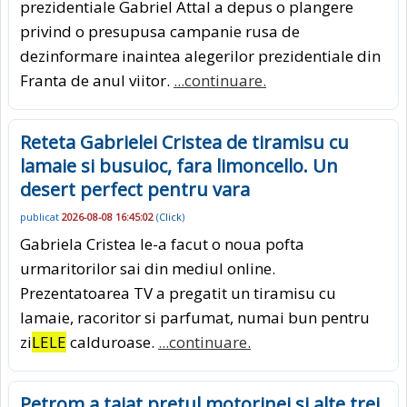
prezidentiale Gabriel Attal a depus o plangere
privind o presupusa campanie rusa de
dezinformare inaintea alegerilor prezidentiale din
Franta de anul viitor.
...continuare.
Reteta Gabrielei Cristea de tiramisu cu
lamaie si busuioc, fara limoncello. Un
desert perfect pentru vara
publicat
2026-08-08 16:45:02
(
Click
)
Gabriela Cristea le-a facut o noua pofta
urmaritorilor sai din mediul online.
Prezentatoarea TV a pregatit un tiramisu cu
lamaie, racoritor si parfumat, numai bun pentru
zi
LELE
calduroase.
...continuare.
Petrom a taiat pretul motorinei si alte trei