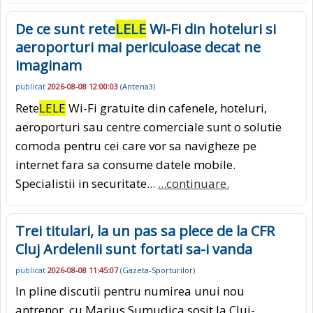
De ce sunt rete
LELE
Wi-Fi din hoteluri si
aeroporturi mai periculoase decat ne
imaginam
publicat
2026-08-08 12:00:03
(
Antena3
)
Rete
LELE
Wi-Fi gratuite din cafenele, hoteluri,
aeroporturi sau centre comerciale sunt o solutie
comoda pentru cei care vor sa navigheze pe
internet fara sa consume datele mobile.
Specialistii in securitate...
...continuare.
Trei titulari, la un pas sa plece de la CFR
Cluj Ardelenii sunt fortati sa-i vanda
publicat
2026-08-08 11:45:07
(
Gazeta-Sporturilor
)
In pline discutii pentru numirea unui nou
antrenor, cu Marius Sumudica sosit la Cluj-