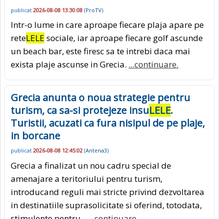
publicat
2026-08-08 13:30:08
(
ProTV
)
Intr-o lume in care aproape fiecare plaja apare pe
rete
LELE
sociale, iar aproape fiecare golf ascunde
un beach bar, este firesc sa te intrebi daca mai
exista plaje ascunse in Grecia.
...continuare.
Grecia anunta o noua strategie pentru
turism, ca sa-si protejeze insu
LELE
.
Turistii, acuzati ca fura nisipul de pe plaje,
in borcane
publicat
2026-08-08 12:45:02
(
Antena3
)
Grecia a finalizat un nou cadru special de
amenajare a teritoriului pentru turism,
introducand reguli mai stricte privind dezvoltarea
in destinatiile suprasolicitate si oferind, totodata,
stimulente pentru...
...continuare.