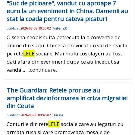
"Suc de picioare", vandut cu aproape 7
euro la un eveniment in China. Oamenii au
stat la coada pentru cateva picaturi
publicat
2026-08-08 10:00:02
(
Antena3
)
O scena neobisnuita petrecuta la o conventie de
anime din sudul Chinei a provocat un val de reactii
pe rete
LELE
sociale. Mai multi cosplayeri au fost
dati afara din eveniment dupa ce au inceput sa
vanda...
...continuare.
The Guardian: Retele proruse au
amplificat dezinformarea in criza migratiei
din Ceuta
publicat
2026-08-08 09:45:02
(
Bursa
)
Conturile din rete
LELE
sociale care au legaturi cu
armata rusa si care promoveaza mesaje de