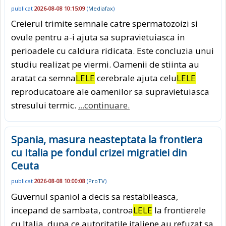
publicat
2026-08-08 10:15:09
(
Mediafax
)
Creierul trimite semnale catre spermatozoizi si
ovule pentru a-i ajuta sa supravietuiasca in
perioadele cu caldura ridicata. Este concluzia unui
studiu realizat pe viermi. Oamenii de stiinta au
aratat ca semna
LELE
cerebrale ajuta celu
LELE
reproducatoare ale oamenilor sa supravietuiasca
stresului termic.
...continuare.
Spania, masura neasteptata la frontiera
cu Italia pe fondul crizei migratiei din
Ceuta
publicat
2026-08-08 10:00:08
(
ProTV
)
Guvernul spaniol a decis sa restabileasca,
incepand de sambata, controa
LELE
la frontierele
cu Italia, dupa ce autoritatile italiene au refuzat sa