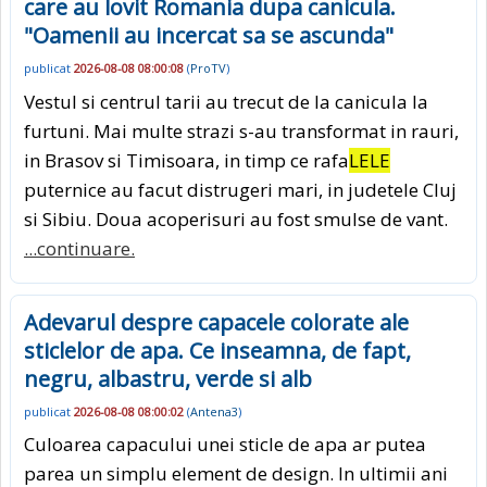
care au lovit Romania dupa canicula.
"Oamenii au incercat sa se ascunda"
publicat
2026-08-08 08:00:08
(
ProTV
)
Vestul si centrul tarii au trecut de la canicula la
furtuni. Mai multe strazi s-au transformat in rauri,
in Brasov si Timisoara, in timp ce rafa
LELE
puternice au facut distrugeri mari, in judetele Cluj
si Sibiu. Doua acoperisuri au fost smulse de vant.
...continuare.
Adevarul despre capacele colorate ale
sticlelor de apa. Ce inseamna, de fapt,
negru, albastru, verde si alb
publicat
2026-08-08 08:00:02
(
Antena3
)
Culoarea capacului unei sticle de apa ar putea
parea un simplu element de design. In ultimii ani