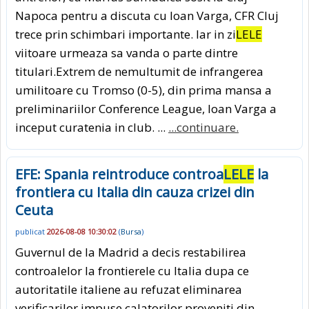
Napoca pentru a discuta cu Ioan Varga, CFR Cluj
trece prin schimbari importante. Iar in zi
LELE
viitoare urmeaza sa vanda o parte dintre
titulari.Extrem de nemultumit de infrangerea
umilitoare cu Tromso (0-5), din prima mansa a
preliminariilor Conference League, Ioan Varga a
inceput curatenia in club. ...
...continuare.
EFE: Spania reintroduce controa
LELE
la
frontiera cu Italia din cauza crizei din
Ceuta
publicat
2026-08-08 10:30:02
(
Bursa
)
Guvernul de la Madrid a decis restabilirea
controalelor la frontierele cu Italia dupa ce
autoritatile italiene au refuzat eliminarea
verificarilor impuse calatorilor proveniti din