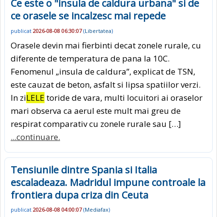
Ce este o "insula de caldura urbana" si de
ce orasele se incalzesc mai repede
publicat
2026-08-08 06:30:07
(
Libertatea
)
Orasele devin mai fierbinti decat zonele rurale, cu
diferente de temperatura de pana la 10C.
Fenomenul „insula de caldura”, explicat de TSN,
este cauzat de beton, asfalt si lipsa spatiilor verzi.
In zi
LELE
toride de vara, multi locuitori ai oraselor
mari observa ca aerul este mult mai greu de
respirat comparativ cu zonele rurale sau […]
...continuare.
Tensiunile dintre Spania si Italia
escaladeaza. Madridul impune controale la
frontiera dupa criza din Ceuta
publicat
2026-08-08 04:00:07
(
Mediafax
)