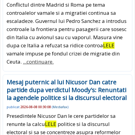
Conflictul dintre Madrid si Roma pe tema
controalelor vamale si a migratiei continua sa
escaladeze. Guvernul lui Pedro Sanchez a introdus
controale la frontiera pentru pasagerii care sosesc
din Italia cu avionul sau cu vaporul. Masura vine
dupa ce Italia a refuzat sa ridice controa
LELE
vamale impuse pe fondul crizei de migratie din
Ceuta.
...continuare.
Mesaj puternic al lui Nicusor Dan catre
partide dupa verdictul Moody's: Renuntati
la agendele politice si la discursul electoral
publicat
2026-08-08 00:30:08
(
Mediafax
)
Presedintele Nicusor Dan le cere partidelor sa
renunte la calcu
LELE
politice si la discursul
electoral si sa se concentreze asupra reformelor