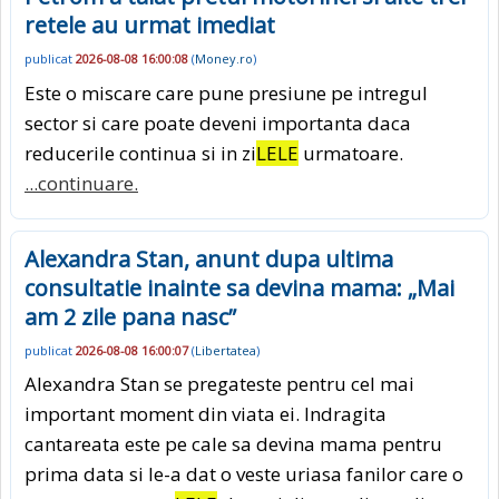
retele au urmat imediat
publicat
2026-08-08 16:00:08
(
Money.ro
)
Este o miscare care pune presiune pe intregul
sector si care poate deveni importanta daca
reducerile continua si in zi
LELE
urmatoare.
...continuare.
Alexandra Stan, anunt dupa ultima
consultatie inainte sa devina mama: „Mai
am 2 zile pana nasc”
publicat
2026-08-08 16:00:07
(
Libertatea
)
Alexandra Stan se pregateste pentru cel mai
important moment din viata ei. Indragita
cantareata este pe cale sa devina mama pentru
prima data si le-a dat o veste uriasa fanilor care o