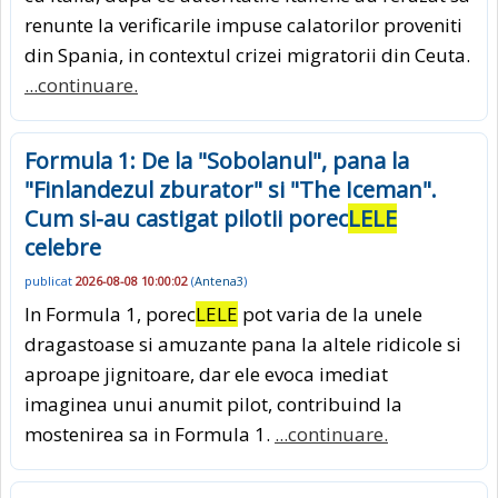
renunte la verificarile impuse calatorilor proveniti
din Spania, in contextul crizei migratorii din Ceuta.
...continuare.
Formula 1: De la "Sobolanul", pana la
"Finlandezul zburator" si "The Iceman".
Cum si-au castigat pilotii porec
LELE
celebre
publicat
2026-08-08 10:00:02
(
Antena3
)
In Formula 1, porec
LELE
pot varia de la unele
dragastoase si amuzante pana la altele ridicole si
aproape jignitoare, dar ele evoca imediat
imaginea unui anumit pilot, contribuind la
mostenirea sa in Formula 1.
...continuare.