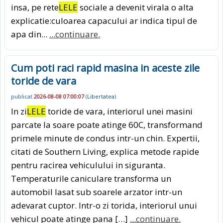
insa, pe rete
LELE
sociale a devenit virala o alta
explicatie:culoarea capacului ar indica tipul de
apa din...
...continuare.
Cum poti raci rapid masina in aceste zile
toride de vara
publicat
2026-08-08 07:00:07
(
Libertatea
)
In zi
LELE
toride de vara, interiorul unei masini
parcate la soare poate atinge 60C, transformand
primele minute de condus intr-un chin. Expertii,
citati de Southern Living, explica metode rapide
pentru racirea vehiculului in siguranta.
Temperaturile caniculare transforma un
automobil lasat sub soarele arzator intr-un
adevarat cuptor. Intr-o zi torida, interiorul unui
vehicul poate atinge pana […]
...continuare.