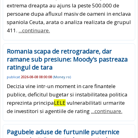
extrema dreapta au ajuns la peste 500.000 de
persoane dupa afluxul masiv de oameni in enclava
spaniola Ceuta, arata o analiza realizata de grupul
411.
...continuare.
Romania scapa de retrogradare, dar
ramane sub presiune: Moody's pastreaza
ratingul de tara
publicat
2026-08-08 08:00:08
(
Money.ro
)
Decizia vine intr-un moment in care finantele
publice, deficitul bugetar si instabilitatea politica
reprezinta principa
LELE
vulnerabilitati urmarite
de investitori si agentiile de rating
...continuare.
Pagubele aduse de furtunile puternice