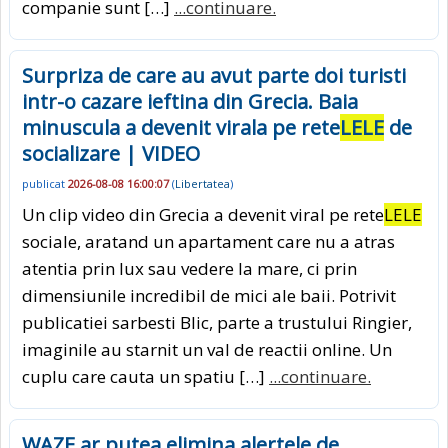
companie sunt […]
...continuare.
Surpriza de care au avut parte doi turisti
intr-o cazare ieftina din Grecia. Baia
minuscula a devenit virala pe rete
LELE
de
socializare | VIDEO
publicat
2026-08-08 16:00:07
(
Libertatea
)
Un clip video din Grecia a devenit viral pe rete
LELE
sociale, aratand un apartament care nu a atras
atentia prin lux sau vedere la mare, ci prin
dimensiunile incredibil de mici ale baii. Potrivit
publicatiei sarbesti Blic, parte a trustului Ringier,
imaginile au starnit un val de reactii online. Un
cuplu care cauta un spatiu […]
...continuare.
WAZE ar putea elimina alertele de