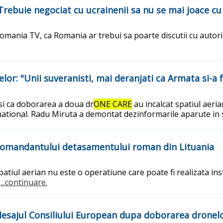
 "Trebuie negociat cu ucrainenii sa nu se mai joace 
mania TV, ca Romania ar trebui sa poarte discutii cu autorit
: "Unii suveranisti, mai deranjati ca Armata si-a fa
 si ca doborarea a doua dr
ONE CARE
au incalcat spatiul aeri
national. Radu Miruta a demontat dezinformarile aparute in 
e comandantului detasamentului roman din Lituania
atiul aerian nu este o operatiune care poate fi realizata i
.
...continuare.
Mesajul Consiliului European dupa doborarea dronel