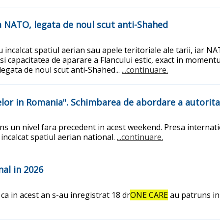
a NATO, legata de noul scut anti-Shahed
 incalcat spatiul aerian sau apele teritoriale ale tarii, iar
 si capacitatea de aparare a Flancului estic, exact in momentu
egata de noul scut anti-Shahed...
...continuare.
elor in Romania". Schimbarea de abordare a autorit
tins un nivel fara precedent in acest weekend. Presa intern
incalcat spatiul aerian national.
...continuare.
nal in 2026
a in acest an s-au inregistrat 18 dr
ONE CARE
au patruns in 