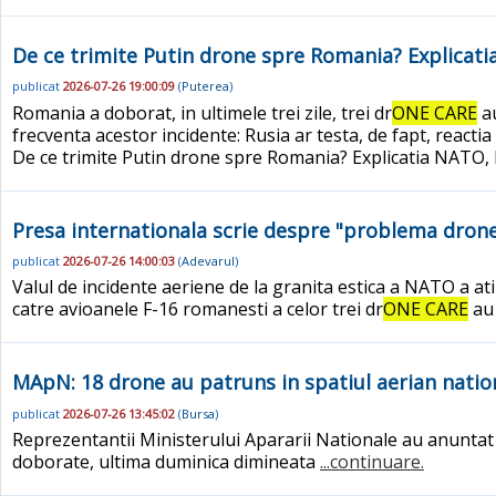
De ce trimite Putin drone spre Romania? Explicati
publicat
2026-07-26 19:00:09
(
Puterea
)
Romania a doborat, in ultimele trei zile, trei dr
ONE CARE
au
frecventa acestor incidente: Rusia ar testa, de fapt, reactia
De ce trimite Putin drone spre Romania? Explicatia NATO, l
Presa internationala scrie despre "problema dron
publicat
2026-07-26 14:00:03
(
Adevarul
)
Valul de incidente aeriene de la granita estica a NATO a a
catre avioanele F-16 romanesti a celor trei dr
ONE CARE
au 
MApN: 18 drone au patruns in spatiul aerian natio
publicat
2026-07-26 13:45:02
(
Bursa
)
Reprezentantii Ministerului Apararii Nationale au anuntat c
doborate, ultima duminica dimineata
...continuare.