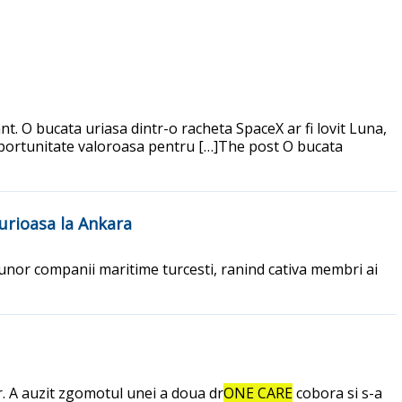
nt. O bucata uriasa dintr-o racheta SpaceX ar fi lovit Luna,
o oportunitate valoroasa pentru […]The post O bucata
furioasa la Ankara
nor companii maritime turcesti, ranind cativa membri ai
or. A auzit zgomotul unei a doua dr
ONE CARE
cobora si s-a