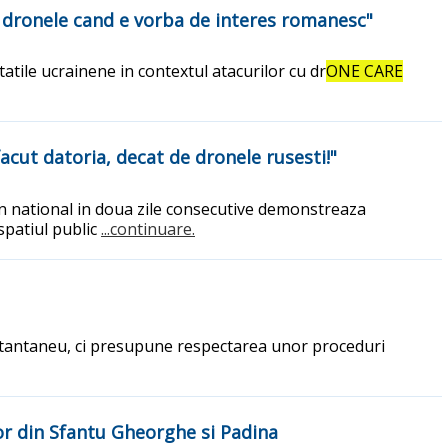
cu dronele cand e vorba de interes romanesc"
atile ucrainene in contextul atacurilor cu dr
ONE CARE
cut datoria, decat de dronele rusesti!"
an national in doua zile consecutive demonstreaza
spatiul public
...continuare.
nstantaneu, ci presupune respectarea unor proceduri
or din Sfantu Gheorghe si Padina