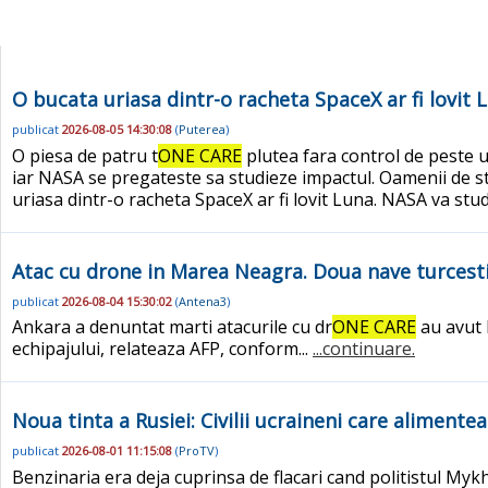
O bucata uriasa dintr-o racheta SpaceX ar fi lovit
publicat
2026-08-05 14:30:08
(
Puterea
)
O piesa de patru t
ONE CARE
plutea fara control de peste un
iar NASA se pregateste sa studieze impactul. Oamenii de st
uriasa dintr-o racheta SpaceX ar fi lovit Luna. NASA va stu
Atac cu drone in Marea Neagra. Doua nave turcesti 
publicat
2026-08-04 15:30:02
(
Antena3
)
Ankara a denuntat marti atacurile cu dr
ONE CARE
au avut 
echipajului, relateaza AFP, conform...
...continuare.
Noua tinta a Rusiei: Civilii ucraineni care alimentea
publicat
2026-08-01 11:15:08
(
ProTV
)
Benzinaria era deja cuprinsa de flacari cand politistul Mykh