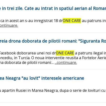
n trei zile. Cate au intrat in spatiul aerian al Roma
a in acest an s-au inregistrat 18 dr
ONE CARE
au patruns in 
.continuare.
reia drona doborata de pilotii romani: "Siguranta R
e Facebook doborarea unei noi dr
ONE CARE
a patruns ilegal i
n concediu, in Turcia. O noua interventie reusita a Fortelor Ae
a doborata de pilotii romani:...
...continuare.
ea Neagra "au lovit" interesele americane
 apartin Rusiei in Marea Neagra, dupa o serie de lovituri cu