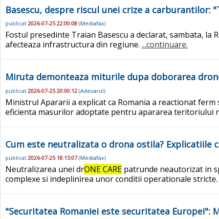
Basescu, despre riscul unei crize a carburantilor:
publicat
2026-07-25 22:00:08
(
Mediafax
)
Fostul presedinte Traian Basescu a declarat, sambata, la Ro
afecteaza infrastructura din regiune.
...continuare.
Miruta demonteaza miturile dupa doborarea dronelor
publicat
2026-07-25 20:00:12
(
Adevarul
)
Ministrul Apararii a explicat ca Romania a reactionat ferm
eficienta masurilor adoptate pentru apararea teritoriului 
Cum este neutralizata o drona ostila? Explicatiil
publicat
2026-07-25 18:15:07
(
Mediafax
)
Neutralizarea unei dr
ONE CARE
patrunde neautorizat in sp
complexe si indeplinirea unor conditii operationale stricte
"Securitatea Romaniei este securitatea Europei": 