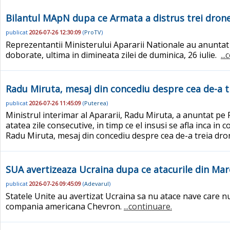
Bilantul MApN dupa ce Armata a distrus trei drone i
publicat
2026-07-26 12:30:09
(
ProTV
)
Reprezentantii Ministerului Apararii Nationale au anuntat c
doborate, ultima in dimineata zilei de duminica, 26 iulie.
..
Radu Miruta, mesaj din concediu despre cea de-a t
publicat
2026-07-26 11:45:09
(
Puterea
)
Ministrul interimar al Apararii, Radu Miruta, a anuntat p
atatea zile consecutive, in timp ce el insusi se afla inca i
Radu Miruta, mesaj din concediu despre cea de-a treia dron
SUA avertizeaza Ucraina dupa ce atacurile din Mar
publicat
2026-07-26 09:45:09
(
Adevarul
)
Statele Unite au avertizat Ucraina sa nu atace nave care nu
compania americana Chevron.
...continuare.