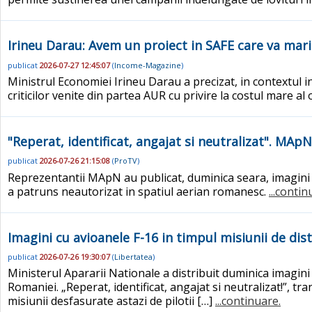
Irineu Darau: Avem un proiect in SAFE care va mari
publicat
2026-07-27 12:45:07
(
Income-Magazine
)
Ministrul Economiei Irineu Darau a precizat, in contextul in 
criticilor venite din partea AUR cu privire la costul mare 
"Reperat, identificat, angajat si neutralizat". MAp
publicat
2026-07-26 21:15:08
(
ProTV
)
Reprezentantii MApN au publicat, duminica seara, imagini s
a patruns neautorizat in spatiul aerian romanesc.
...contin
Imagini cu avioanele F-16 in timpul misiunii de dist
publicat
2026-07-26 19:30:07
(
Libertatea
)
Ministerul Apararii Nationale a distribuit duminica imagini 
Romaniei. „Reperat, identificat, angajat si neutralizat!”, t
misiunii desfasurate astazi de pilotii […]
...continuare.