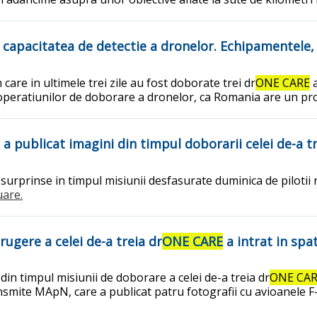
 capacitatea de detectie a dronelor. Echipamentele, 
care in ultimele trei zile au fost doborate trei dr
ONE CARE
a
al operatiunilor de doborare a dronelor, ca Romania are un pro
N a publicat imagini din timpul doborarii celei de-a 
urprinse in timpul misiunii desfasurate duminica de pilotii 
uare.
rugere a celei de-a treia dr
ONE CARE
a intrat in spa
din timpul misiunii de doborare a celei de-a treia dr
ONE CA
ransmite MApN, care a publicat patru fotografii cu avioanele F