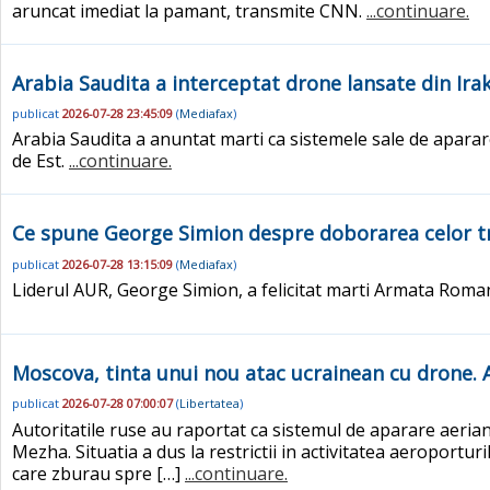
aruncat imediat la pamant, transmite CNN.
...continuare.
Arabia Saudita a interceptat drone lansate din Irak 
publicat
2026-07-28 23:45:09
(
Mediafax
)
Arabia Saudita a anuntat marti ca sistemele sale de aparar
de Est.
...continuare.
Ce spune George Simion despre doborarea celor tre
publicat
2026-07-28 13:15:09
(
Mediafax
)
Liderul AUR, George Simion, a felicitat marti Armata Roma
Moscova, tinta unui nou atac ucrainean cu drone. 
publicat
2026-07-28 07:00:07
(
Libertatea
)
Autoritatile ruse au raportat ca sistemul de aparare aeria
Mezha. Situatia a dus la restrictii in activitatea aeropo
care zburau spre […]
...continuare.