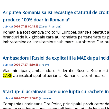
Ar putea Romania sa isi recastige statutul de croit
produce 100% doar in Romania"
publicat
2026-07-28 00:15:13
(
Ziarul-Financiar
)
Romania a fost candva croitorul Europei, dar si-a pierdut ac
branduri de lux globale care au incheiate parteneriate cu pro
imbracamine ori incaltaminte sub marci autohtone. Dar numa
Ambasadorul Rusiei da explicatii la MAE dupa incid
publicat
2026-07-27 15:30:18
(
ProTV
)
Vladimir Lipaev, ambasadorul Federatiei Ruse la Bucuresti a
CARE
au incalcat spatiul aerian al Romaniei.
...continuare.
Startup-ul ucrainean care duce lupta cu rachete in
publicat
2026-07-27 14:00:01
(
Adevarul
)
Compania ucraineana Fire Point, principalul producator de
permite sustinerea unei campanii indelungate de lovituri i