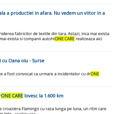
la a productiei in afara. Nu vedem un viitor in a
erea fabricilor de textile din tara. Astazi, inca mai exista
i mai exista si companii autoht
ONE CARE
realizeaza aici
i cu Oana oiu - Surse
ce a fost convocat ca urmare a incidentelor cu dr
ONE
r
ONE CARE
lovesc la 1.600 km
e croaziera Flamingo cu raza lunga pe luna, un ritm care
in inte
...continuare.