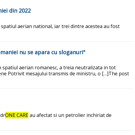
niei din 2022
spatiul aerian national, iar trei dintre acestea au fost
omaniei nu se apara cu sloganuri"
n spatiul aerian romanesc, a treia neutralizata in tot
riene Potrivit mesajului transmis de ministru, o […]The post
 dr
ONE CARE
au afectat si un petrolier inchiriat de