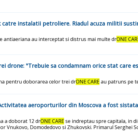
catre instalatii petroliere. Riadul acuza militii sust
e antiaeriana au interceptat si distrus mai multe dr
ONE CAR
i drone: "Trebuie sa condamnam orice stat care est
na pentru doborarea celor trei dr
ONE CARE
au patruns pe ter
Activitatea aeroporturilor din Moscova a fost sista
na a doborat 12 dr
ONE CARE
se indreptau spre capitala, in di
rturilor Vnukovo, Domodedovo si Zhukovski. Primarul Serghe