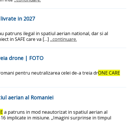
livrate in 2027
u patruns ilegal in spatiul aerian national, dar si al
iect in SAFE care va […]
...continuare.
treia drone | FOTO
romani pentru neutralizarea celei de-a treia dr
ONE CARE
tiul aerian al Romaniei
RE
a patruns in mod neautorizat in spatiul aerian al
-16 implicate in misiune. „Imagini surprinse in timpul