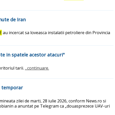
inute de Iran
E
au incercat sa loveasca instalatii petroliere din Provincia
e in spatele acestor atacuri"
itoriul tarii.
...continuare.
ta temporar
mineata zilei de marti, 28 iulie 2026, conform News.ro si
i Sobianin a anuntat pe Telegram ca „douasprezece UAV-uri