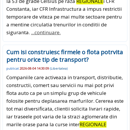
la 53 de grade Celsius pe raza
REGIONALE
i CFR
Constanta, iar CFR Infrastructura a impus restrictii
temporare de viteza pe mai multe sectoare pentru
a mentine circulatia trenurilor in conditii de
siguranta.
...continuare.
Cum isi construiesc firmele o flota potrvita
pentru orice tip de transport?
publicat
2026-08-04 14:30:09
(
Libertatea
)
Companiile care activeaza in transport, distributie,
constructii, comert sau servicii nu mai pot privi
flota auto ca pe un simplu grup de vehicule
folosite pentru deplasarea marfurilor. Cererea este
tot mai diversificata, clientii solicita livrari rapide,
iar traseele pot varia de la strazi aglomerate din
marile orase pana la curse inter
REGIONALE