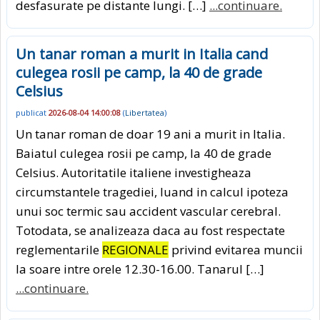
desfasurate pe distante lungi. […]
...continuare.
Un tanar roman a murit in Italia cand
culegea rosii pe camp, la 40 de grade
Celsius
publicat
2026-08-04 14:00:08
(
Libertatea
)
Un tanar roman de doar 19 ani a murit in Italia.
Baiatul culegea rosii pe camp, la 40 de grade
Celsius. Autoritatile italiene investigheaza
circumstantele tragediei, luand in calcul ipoteza
unui soc termic sau accident vascular cerebral.
Totodata, se analizeaza daca au fost respectate
reglementarile
REGIONALE
privind evitarea muncii
la soare intre orele 12.30-16.00. Tanarul […]
...continuare.