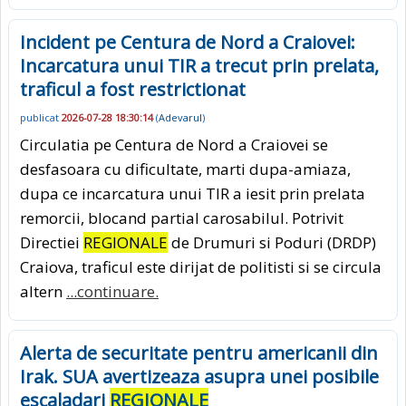
Incident pe Centura de Nord a Craiovei:
Incarcatura unui TIR a trecut prin prelata,
traficul a fost restrictionat
publicat
2026-07-28 18:30:14
(
Adevarul
)
Circulatia pe Centura de Nord a Craiovei se
desfasoara cu dificultate, marti dupa-amiaza,
dupa ce incarcatura unui TIR a iesit prin prelata
remorcii, blocand partial carosabilul. Potrivit
Directiei
REGIONALE
de Drumuri si Poduri (DRDP)
Craiova, traficul este dirijat de politisti si se circula
altern
...continuare.
Alerta de securitate pentru americanii din
Irak. SUA avertizeaza asupra unei posibile
escaladari
REGIONALE