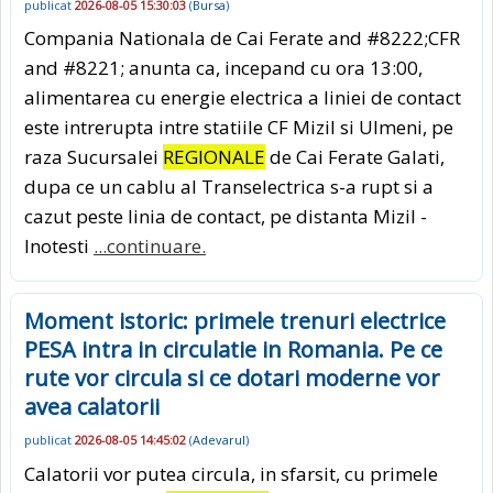
publicat
2026-08-05 15:30:03
(
Bursa
)
Compania Nationala de Cai Ferate and #8222;CFR
and #8221; anunta ca, incepand cu ora 13:00,
alimentarea cu energie electrica a liniei de contact
este intrerupta intre statiile CF Mizil si Ulmeni, pe
raza Sucursalei
REGIONALE
de Cai Ferate Galati,
dupa ce un cablu al Transelectrica s-a rupt si a
cazut peste linia de contact, pe distanta Mizil -
Inotesti
...continuare.
Moment istoric: primele trenuri electrice
PESA intra in circulatie in Romania. Pe ce
rute vor circula si ce dotari moderne vor
avea calatorii
publicat
2026-08-05 14:45:02
(
Adevarul
)
Calatorii vor putea circula, in sfarsit, cu primele