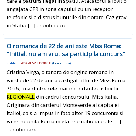
care a patruns ilegal in spatiu. Atacatorul a lovit o
angajata CFR in zona capului cu un receptor
telefonic si a distrus bunurile din dotare. Caz grav
in Statia […]
...continuare.
O romanca de 22 de ani este Miss Roma:
"Initial, nu am vrut sa particip la concurs"
publicat
2026-07-29 12:00:08
(
Libertatea
)
Cristina Virga, o tanara de origine romana in
varsta de 22 de ani, a castigat titlul de Miss Roma
2026, una dintre cele mai importante distinctii
REGIONALE
din cadrul concursului Miss Italia.
Originara din cartierul Monteverde al capitalei
Italiei, ea s-a impus in fata altor 19 concurente si
va reprezenta Roma in etapele nationale ale […]
...continuare.