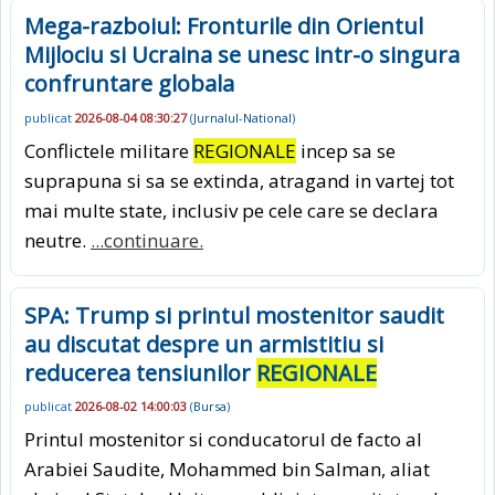
Mega-razboiul: Fronturile din Orientul
Mijlociu si Ucraina se unesc intr-o singura
confruntare globala
publicat
2026-08-04 08:30:27
(
Jurnalul-National
)
Conflictele militare
REGIONALE
incep sa se
suprapuna si sa se extinda, atragand in vartej tot
mai multe state, inclusiv pe cele care se declara
neutre.
...continuare.
SPA: Trump si printul mostenitor saudit
au discutat despre un armistitiu si
reducerea tensiunilor
REGIONALE
publicat
2026-08-02 14:00:03
(
Bursa
)
Printul mostenitor si conducatorul de facto al
Arabiei Saudite, Mohammed bin Salman, aliat