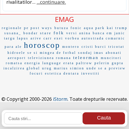
rivalitatilor...
...continuare.
EMAG
regionale
pe post
ways
butuza
fonic
aqua park
kai trump
folk
stare
susana_
bondar
versi
anina
banca em
janic
targu lapus
arive
carr
exei
vorbea
autostrada comarnic
horoscop
para ale
montero
cristi burci
tricotat
hidroele
se si
mingea de fotbal
sondaj imas
abonati
teleorman
aeroport
televiziunea romana
muncitori
romatsa
energia
language
erata
paltrow
pelerin
gupta
incalzirea global
urug
marius simion
unde se a
preview
focuri
estetica dentara
investiti
© Copyright 2000-2026
iStorm
. Toate drepturile rezervate.