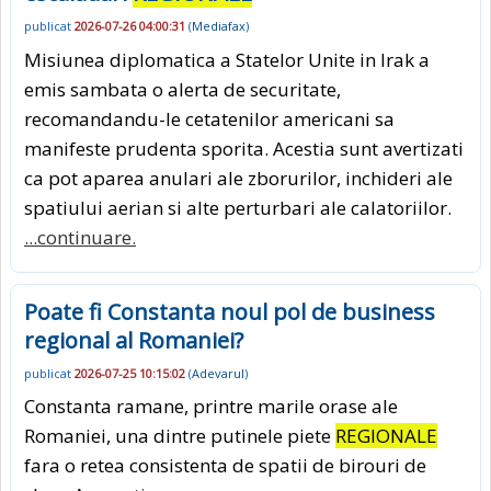
publicat
2026-07-26 04:00:31
(
Mediafax
)
Misiunea diplomatica a Statelor Unite in Irak a
emis sambata o alerta de securitate,
recomandandu-le cetatenilor americani sa
manifeste prudenta sporita. Acestia sunt avertizati
ca pot aparea anulari ale zborurilor, inchideri ale
spatiului aerian si alte perturbari ale calatoriilor.
...continuare.
Poate fi Constanta noul pol de business
regional al Romaniei?
publicat
2026-07-25 10:15:02
(
Adevarul
)
Constanta ramane, printre marile orase ale
Romaniei, una dintre putinele piete
REGIONALE
fara o retea consistenta de spatii de birouri de