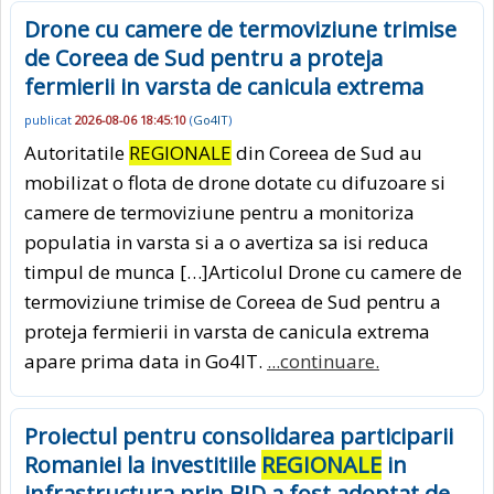
Drone cu camere de termoviziune trimise
de Coreea de Sud pentru a proteja
fermierii in varsta de canicula extrema
publicat
2026-08-06 18:45:10
(
Go4IT
)
Autoritatile
REGIONALE
din Coreea de Sud au
mobilizat o flota de drone dotate cu difuzoare si
camere de termoviziune pentru a monitoriza
populatia in varsta si a o avertiza sa isi reduca
timpul de munca […]Articolul Drone cu camere de
termoviziune trimise de Coreea de Sud pentru a
proteja fermierii in varsta de canicula extrema
apare prima data in Go4IT.
...continuare.
Proiectul pentru consolidarea participarii
Romaniei la investitiile
REGIONALE
in
infrastructura prin BID a fost adoptat de