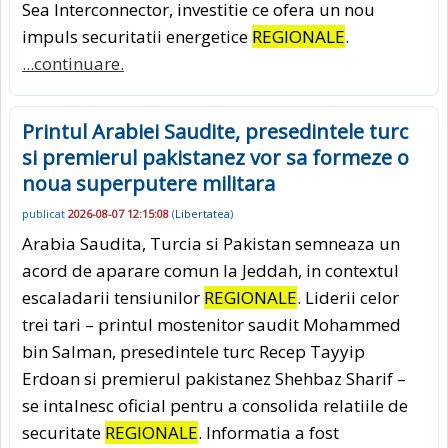
Sea Interconnector, investitie ce ofera un nou
impuls securitatii energetice
REGIONALE
.
...continuare.
Printul Arabiei Saudite, presedintele turc
si premierul pakistanez vor sa formeze o
noua superputere militara
publicat
2026-08-07 12:15:08
(
Libertatea
)
Arabia Saudita, Turcia si Pakistan semneaza un
acord de aparare comun la Jeddah, in contextul
escaladarii tensiunilor
REGIONALE
. Liderii celor
trei tari – printul mostenitor saudit Mohammed
bin Salman, presedintele turc Recep Tayyip
Erdoan si premierul pakistanez Shehbaz Sharif –
se intalnesc oficial pentru a consolida relatiile de
securitate
REGIONALE
. Informatia a fost