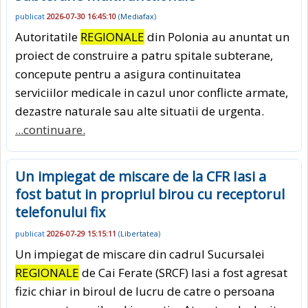
publicat
2026-07-30 16:45:10
(
Mediafax
)
Autoritatile
REGIONALE
din Polonia au anuntat un
proiect de construire a patru spitale subterane,
concepute pentru a asigura continuitatea
serviciilor medicale in cazul unor conflicte armate,
dezastre naturale sau alte situatii de urgenta.
...continuare.
Un impiegat de miscare de la CFR Iasi a
fost batut in propriul birou cu receptorul
telefonului fix
publicat
2026-07-29 15:15:11
(
Libertatea
)
Un impiegat de miscare din cadrul Sucursalei
REGIONALE
de Cai Ferate (SRCF) Iasi a fost agresat
fizic chiar in biroul de lucru de catre o persoana