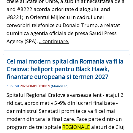
cheie al Statelor Unite, a subliniat necesitatea de a
and #8222;acorda prioritate dialogului and
#8221; in Orientul Mijlociu in cadrul unei
convorbiri telefonice cu Donald Trump, a relatat
duminica agentia oficiala de presa Saudi Press
Agency (SPA).
...continuare.
Cel mai modern spital din Romania va fi la
Craiova: heliport pentru Black Hawk,
finantare europeana si termen 2027
publicat
2026-08-01 08:00:09
(
Money.ro
)
Spitalul Regional Craiova avanseaza lent - etajul 2
ridicat, aproximativ 5-6% din lucrari finalizate -
dar ministrul Sanatatii promite ca va fi cel mai
modern din tara la finalizare. Face parte dintr-un
program de trei spitale
REGIONALE
alaturi de Cluj