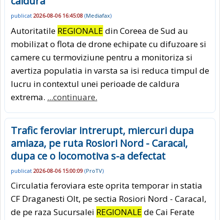
caldura
publicat
2026-08-06 16:45:08
(
Mediafax
)
Autoritatile
REGIONALE
din Coreea de Sud au
mobilizat o flota de drone echipate cu difuzoare si
camere cu termoviziune pentru a monitoriza si
avertiza populatia in varsta sa isi reduca timpul de
lucru in contextul unei perioade de caldura
extrema.
...continuare.
Trafic feroviar intrerupt, miercuri dupa
amiaza, pe ruta Rosiori Nord - Caracal,
dupa ce o locomotiva s-a defectat
publicat
2026-08-06 15:00:09
(
ProTV
)
Circulatia feroviara este oprita temporar in statia
CF Draganesti Olt, pe sectia Rosiori Nord - Caracal,
de pe raza Sucursalei
REGIONALE
de Cai Ferate