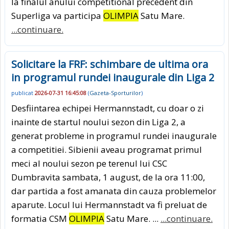
la finalul anului competitional precedent din
Superliga va participa
OLIMPIA
Satu Mare.
...continuare.
Solicitare la FRF: schimbare de ultima ora
in programul rundei inaugurale din Liga 2
publicat
2026-07-31 16:45:08
(
Gazeta-Sporturilor
)
Desfiintarea echipei Hermannstadt, cu doar o zi
inainte de startul noului sezon din Liga 2, a
generat probleme in programul rundei inaugurale
a competitiei. Sibienii aveau programat primul
meci al noului sezon pe terenul lui CSC
Dumbravita sambata, 1 august, de la ora 11:00,
dar partida a fost amanata din cauza problemelor
aparute. Locul lui Hermannstadt va fi preluat de
formatia CSM
OLIMPIA
Satu Mare. ...
...continuare.