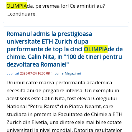
OLIMPIA
da, pe vremea lor! Ce amintiri au?
...continuare.
Romanul admis la prestigioasa
universitate ETH Zurich dupa
performante de top la cinci
OLIMPIA
de de
chimie. Calin Nita, in "100 de tineri pentru
dezvoltarea Romaniei"
publicat
2026-07-24 16:00:08
(
Income-Magazine
)
Drumul catre marea performanta academica
necesita ani de pregatire intensa. Un exemplu in
acest sens este Calin Nita, fost elev al Colegiului
National "Petru Rares" din Piatra-Neamt, care
studiaza in prezent la Facultatea de Chimie a ETH
Zurich din Elvetia, una dintre cele mai bine cotate
universitati la nivel mondial. Datorita rezultatelor