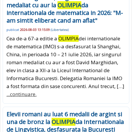
medaliat cu aur la
OLIMPIA
da
internationala de matematica in 2026: "M-
am simtit eliberat cand am aflat"
publicat
2026-08-03 13:15:09
(
Libertatea
)
Cea de-a 67-a editie a
OLIMPIA
dei internationale
de matematica (IMO) s-a desfasurat la Shanghai,
China, in perioada 10 – 21 iulie 2026, iar singurul
roman medaliat cu aur a fost David Marghidan,
elev in clasa a XII-a la Liceul International de
Informatica Bucuresti. Delegatia Romaniei la IMO
a fost formata din sase concurenti. Anul trecut, […]
...continuare.
Elevii romani au luat 6 medalii de argint si
una de bronz la
OLIMPIA
da Internationala
de Lingvistica, desfasurata la Bucuresti