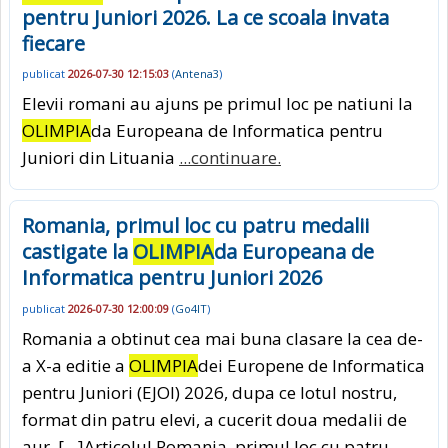
pentru Juniori 2026. La ce scoala invata
fiecare
publicat
2026-07-30 12:15:03
(
Antena3
)
Elevii romani au ajuns pe primul loc pe natiuni la
OLIMPIA
da Europeana de Informatica pentru
Juniori din Lituania
...continuare.
Romania, primul loc cu patru medalii
castigate la
OLIMPIA
da Europeana de
Informatica pentru Juniori 2026
publicat
2026-07-30 12:00:09
(
Go4IT
)
Romania a obtinut cea mai buna clasare la cea de-
a X-a editie a
OLIMPIA
dei Europene de Informatica
pentru Juniori (EJOI) 2026, dupa ce lotul nostru,
format din patru elevi, a cucerit doua medalii de
aur, […]Articolul Romania, primul loc cu patru