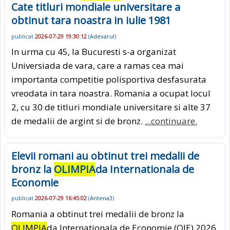
Cate titluri mondiale universitare a
obtinut tara noastra in iulie 1981
publicat
2026-07-29 19:30:12
(
Adevarul
)
In urma cu 45, la Bucuresti s-a organizat
Universiada de vara, care a ramas cea mai
importanta competitie polisportiva desfasurata
vreodata in tara noastra. Romania a ocupat locul
2, cu 30 de titluri mondiale universitare si alte 37
de medalii de argint si de bronz.
...continuare.
Elevii romani au obtinut trei medalii de
bronz la
OLIMPIA
da Internationala de
Economie
publicat
2026-07-29 16:45:02
(
Antena3
)
Romania a obtinut trei medalii de bronz la
OLIMPIA
da Internationala de Economie (OIE) 2026,