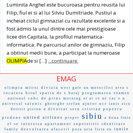
Luminita Anghel este bucuroasa pentru reusita lui
Filip, fiul ei si al lui Silviu Dumitriade. Pustiul a
incheiat ciclul gimnazial cu rezultate excelente si a
fost admis la unul dintre cele mai prestigioase
licee din Capitala, la profilul matematica-
informatica. Pe parcursul anilor de gimnaziu, Filip
a obtinut medii bune, a participat la numeroase
OLIMPIA
de si […]
...continuare.
EMAG
olimpia
divizia
mitroi
west gate
un motocilist
area s
incaiera
hitul
spatiu de s
programarea
baraj
examen
cnbc
de prins
national
morning
et at
ce ne
cas e
u
salonic
ajutor ucr
universal
gheorghe stefan
ianis zicu
a divortat
seru
cristian popescu
detroit piston
sibiu
united airlines
piedone
proper
a doua linie
el se
interzisa
apartament
superstitii
identitate
dezvoltarea afacerii
iunile
family
poza asta
lista en