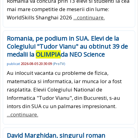
Romania va concura prin 13 elevi si studenti la cea
mai mare competitie de meserii din lume:
WorldSkills Shanghai 2026
...continuare.
Romania, pe podium in SUA. Elevi de la
Colegiului "Tudor Vianu" au obtinut 39 de
medalii la
OLIMPIA
da NEO Science
publicat
2026-08-05 20:30:09
(
ProTV
)
Au inlocuit vacanta cu probleme de fizica,
matematica si informatica, iar munca lor a fost
rasplatita. Elevii Colegiului National de
Informatica "Tudor Vianu", din Bucuresti, s-au
intors din SUA cu un palmares impresionant.
...continuare.
David Marghidan, singurul roman