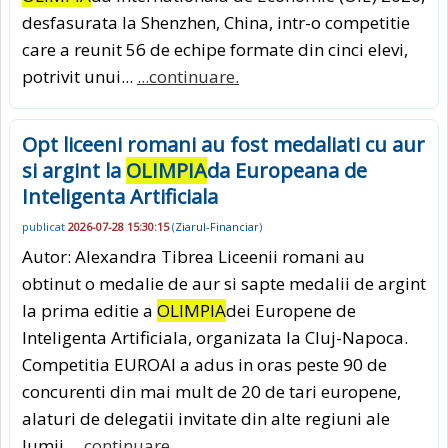
desfasurata la Shenzhen, China, intr-o competitie
care a reunit 56 de echipe formate din cinci elevi,
potrivit unui...
...continuare.
Opt liceeni romani au fost medaliati cu aur
si argint la
OLIMPIA
da Europeana de
Inteligenta Artificiala
publicat
2026-07-28 15:30:15
(
Ziarul-Financiar
)
Autor: Alexandra Tibrea Liceenii romani au
obtinut o medalie de aur si sapte medalii de argint
la prima editie a
OLIMPIA
dei Europene de
Inteligenta Artificiala, organizata la Cluj-Napoca.
Competitia EUROAI a adus in oras peste 90 de
concurenti din mai mult de 20 de tari europene,
alaturi de delegatii invitate din alte regiuni ale
lumii.
...continuare.