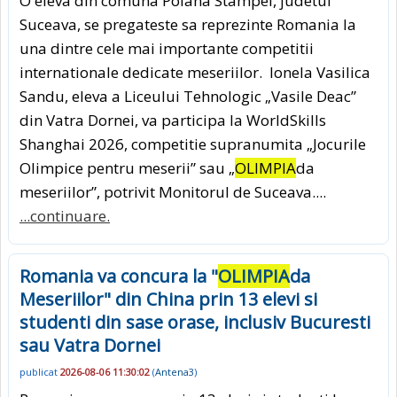
O eleva din comuna Poiana Stampei, judetul
Suceava, se pregateste sa reprezinte Romania la
una dintre cele mai importante competitii
internationale dedicate meseriilor. Ionela Vasilica
Sandu, eleva a Liceului Tehnologic „Vasile Deac”
din Vatra Dornei, va participa la WorldSkills
Shanghai 2026, competitie supranumita „Jocurile
Olimpice pentru meserii” sau „
OLIMPIA
da
meseriilor”, potrivit Monitorul de Suceava....
...continuare.
Romania va concura la "
OLIMPIA
da
Meseriilor" din China prin 13 elevi si
studenti din sase orase, inclusiv Bucuresti
sau Vatra Dornei
publicat
2026-08-06 11:30:02
(
Antena3
)