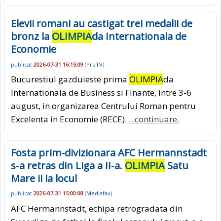
Elevii romani au castigat trei medalii de
bronz la
OLIMPIA
da Internationala de
Economie
publicat
2026-07-31 16:15:09
(
ProTV
)
Bucurestiul gazduieste prima
OLIMPIA
da
Internationala de Business si Finante, intre 3-6
august, in organizarea Centrului Roman pentru
Excelenta in Economie (RECE).
...continuare.
Fosta prim-divizionara AFC Hermannstadt
s-a retras din Liga a II-a.
OLIMPIA
Satu
Mare ii ia locul
publicat
2026-07-31 15:00:08
(
Mediafax
)
AFC Hermannstadt, echipa retrogradata din