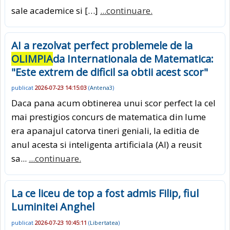
sale academice si […]
...continuare.
AI a rezolvat perfect problemele de la
OLIMPIA
da Internationala de Matematica:
"Este extrem de dificil sa obtii acest scor"
publicat
2026-07-23 14:15:03
(
Antena3
)
Daca pana acum obtinerea unui scor perfect la cel
mai prestigios concurs de matematica din lume
era apanajul catorva tineri geniali, la editia de
anul acesta si inteligenta artificiala (AI) a reusit
sa...
...continuare.
La ce liceu de top a fost admis Filip, fiul
Luminitei Anghel
publicat
2026-07-23 10:45:11
(
Libertatea
)