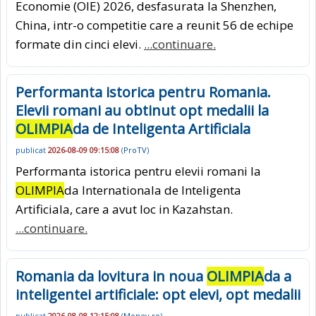
Economie (OIE) 2026, desfasurata la Shenzhen,
China, intr-o competitie care a reunit 56 de echipe
formate din cinci elevi.
...continuare.
Performanta istorica pentru Romania.
Elevii romani au obtinut opt medalii la
OLIMPIA
da de Inteligenta Artificiala
publicat
2026-08-09 09:15:08
(
ProTV
)
Performanta istorica pentru elevii romani la
OLIMPIA
da Internationala de Inteligenta
Artificiala, care a avut loc in Kazahstan.
...continuare.
Romania da lovitura in noua
OLIMPIA
da a
inteligentei artificiale: opt elevi, opt medalii
publicat
2026-08-08 12:15:08
(
Money.ro
)