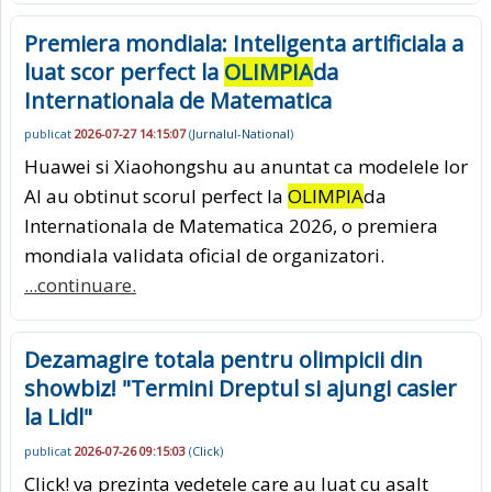
Premiera mondiala: Inteligenta artificiala a
luat scor perfect la
OLIMPIA
da
Internationala de Matematica
publicat
2026-07-27 14:15:07
(
Jurnalul-National
)
Huawei si Xiaohongshu au anuntat ca modelele lor
AI au obtinut scorul perfect la
OLIMPIA
da
Internationala de Matematica 2026, o premiera
mondiala validata oficial de organizatori.
...continuare.
Dezamagire totala pentru olimpicii din
showbiz! "Termini Dreptul si ajungi casier
la Lidl"
publicat
2026-07-26 09:15:03
(
Click
)
Click! va prezinta vedetele care au luat cu asalt