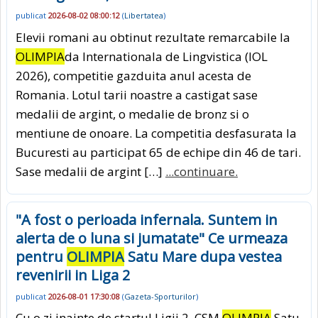
publicat
2026-08-02 08:00:12
(
Libertatea
)
Elevii romani au obtinut rezultate remarcabile la
OLIMPIA
da Internationala de Lingvistica (IOL
2026), competitie gazduita anul acesta de
Romania. Lotul tarii noastre a castigat sase
medalii de argint, o medalie de bronz si o
mentiune de onoare. La competitia desfasurata la
Bucuresti au participat 65 de echipe din 46 de tari.
Sase medalii de argint […]
...continuare.
"A fost o perioada infernala. Suntem in
alerta de o luna si jumatate" Ce urmeaza
pentru
OLIMPIA
Satu Mare dupa vestea
revenirii in Liga 2
publicat
2026-08-01 17:30:08
(
Gazeta-Sporturilor
)
Cu o zi inainte de startul Ligii 2, CSM
OLIMPIA
Satu