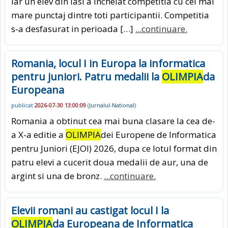
iar un elev din Iasi a incheiat competitia cu cel mai
mare punctaj dintre toti participantii. Competitia
s-a desfasurat in perioada […]
...continuare.
Romania, locul I in Europa la informatica
pentru juniori. Patru medalii la
OLIMPIA
da
Europeana
publicat
2026-07-30 13:00:09
(
Jurnalul-National
)
Romania a obtinut cea mai buna clasare la cea de-
a X-a editie a
OLIMPIA
dei Europene de Informatica
pentru Juniori (EJOI) 2026, dupa ce lotul format din
patru elevi a cucerit doua medalii de aur, una de
argint si una de bronz.
...continuare.
Elevii romani au castigat locul I la
OLIMPIA
da Europeana de Informatica