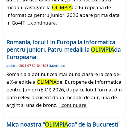
medalii castigate la
OLIMPIA
da Europeana de
Informatica pentru Juniori 2026 apare prima data
in Go4IT.
...continuare.
Romania, locul I in Europa la informatica
pentru juniori. Patru medalii la
OLIMPIA
da
Europeana
publicat
2026-07-30 10:45:08
(
Mediafax
)
Romania a obtinut cea mai buna clasare la cea de-
a X-a editie a
OLIMPIA
dei Europene de Informatica
pentru Juniori (EJOI) 2026, dupa ce lotul format din
patru elevi a cucerit doua medalii de aur, una de
argint si una de bronz.
...continuare.
Mica noastra "
OLIMPIA
da" de la Bucuresti.