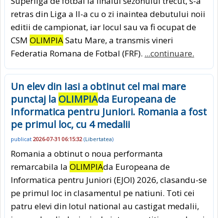
Superliga de fotbal la finalul sezonului trecut, s-a
retras din Liga a II-a cu o zi inaintea debutului noii
editii de campionat, iar locul sau va fi ocupat de
CSM
OLIMPIA
Satu Mare, a transmis vineri
Federatia Romana de Fotbal (FRF).
...continuare.
Un elev din Iasi a obtinut cel mai mare
punctaj la
OLIMPIA
da Europeana de
Informatica pentru Juniori. Romania a fost
pe primul loc, cu 4 medalii
publicat
2026-07-31 06:15:32
(
Libertatea
)
Romania a obtinut o noua performanta
remarcabila la
OLIMPIA
da Europeana de
Informatica pentru Juniori (EJOI) 2026, clasandu-se
pe primul loc in clasamentul pe natiuni. Toti cei
patru elevi din lotul national au castigat medalii,