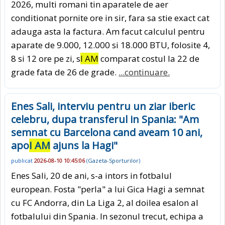
2026, multi romani tin aparatele de aer
conditionat pornite ore in sir, fara sa stie exact cat
adauga asta la factura. Am facut calculul pentru
aparate de 9.000, 12.000 si 18.000 BTU, folosite 4,
8 si 12 ore pe zi, s
I AM
comparat costul la 22 de
grade fata de 26 de grade.
...continuare.
Enes Sali, interviu pentru un ziar iberic
celebru, dupa transferul in Spania: "Am
semnat cu Barcelona cand aveam 10 ani,
apo
I AM
ajuns la Hagi"
publicat
2026-08-10 10:45:06
(
Gazeta-Sporturilor
)
Enes Sali, 20 de ani, s-a intors in fotbalul
european. Fosta "perla" a lui Gica Hagi a semnat
cu FC Andorra, din La Liga 2, al doilea esalon al
fotbalului din Spania. In sezonul trecut, echipa a