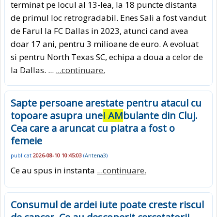
terminat pe locul al 13-lea, la 18 puncte distanta
de primul loc retrogradabil. Enes Sali a fost vandut
de Farul la FC Dallas in 2023, atunci cand avea
doar 17 ani, pentru 3 milioane de euro. A evoluat
si pentru North Texas SC, echipa a doua a celor de
la Dallas. ...
...continuare.
Sapte persoane arestate pentru atacul cu
topoare asupra une
I AM
bulante din Cluj.
Cea care a aruncat cu piatra a fost o
femeie
publicat
2026-08-10 10:45:03
(
Antena3
)
Ce au spus in instanta
...continuare.
Consumul de ardei iute poate creste riscul