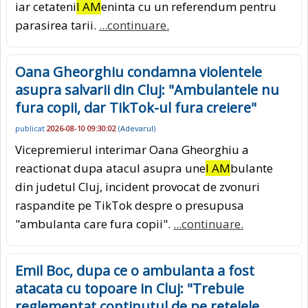
iar cetateni
I AM
eninta cu un referendum pentru
parasirea tarii.
...continuare.
Oana Gheorghiu condamna violentele
asupra salvarii din Cluj: "Ambulantele nu
fura copii, dar TikTok-ul fura creiere"
publicat
2026-08-10 09:30:02
(
Adevarul
)
Vicepremierul interimar Oana Gheorghiu a
reactionat dupa atacul asupra une
I AM
bulante
din judetul Cluj, incident provocat de zvonuri
raspandite pe TikTok despre o presupusa
"ambulanta care fura copii".
...continuare.
Emil Boc, dupa ce o ambulanta a fost
atacata cu topoare in Cluj: "Trebuie
reglementat continutul de pe retelele