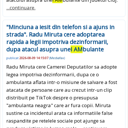
...continuare.
"Minciuna a iesit din telefon si a ajuns in
strada". Radu Miruta cere adoptarea
rapida a legii impotriva dezinformarii,
dupa atacul asupra une
I AM
bulante
publicat
2026-08-09 14:15:07
(
Mediafax
)
Radu Miruta cere Camerei Deputatilor sa adopte
legea impotriva dezinformarii, dupa ce o
ambulanta aflata intr-o misiune de salvare a fost
atacata de persoane care au crezut intr-un clip
distribuit pe TikTok despre o presupusa
"ambulanta neagra" care ar fura copii. Miruta
sustine ca incidentul arata ca informatiile false
raspandite pe retelele sociale pot ajunge sa