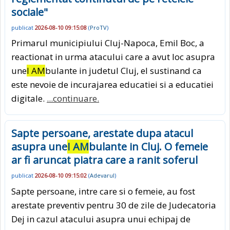
sociale"
publicat
2026-08-10 09:15:08
(
ProTV
)
Primarul municipiului Cluj-Napoca, Emil Boc, a
reactionat in urma atacului care a avut loc asupra
une
I AM
bulante in judetul Cluj, el sustinand ca
este nevoie de incurajarea educatiei si a educatiei
digitale.
...continuare.
Sapte persoane, arestate dupa atacul
asupra une
I AM
bulante in Cluj. O femeie
ar fi aruncat piatra care a ranit soferul
publicat
2026-08-10 09:15:02
(
Adevarul
)
Sapte persoane, intre care si o femeie, au fost
arestate preventiv pentru 30 de zile de Judecatoria
Dej in cazul atacului asupra unui echipaj de