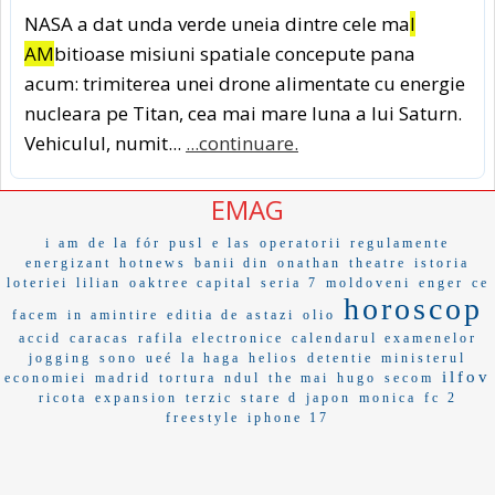
NASA a dat unda verde uneia dintre cele ma
I
AM
bitioase misiuni spatiale concepute pana
acum: trimiterea unei drone alimentate cu energie
nucleara pe Titan, cea mai mare luna a lui Saturn.
Vehiculul, numit...
...continuare.
EMAG
i am
de la fór
pusl
e las
operatorii
regulamente
energizant
hotnews
banii din
onathan
theatre
istoria
loteriei
lilian
oaktree capital
seria 7
moldoveni
enger
ce
horoscop
facem
in amintire
editia de astazi
olio
accid
caracas
rafila
electronice
calendarul examenelor
jogging
sono
ueé
la haga
helios
detentie
ministerul
ilfov
economiei
madrid
tortura
ndul
the mai
hugo
secom
ricota
expansion
terzic
stare d
japon
monica
fc 2
freestyle
iphone 17