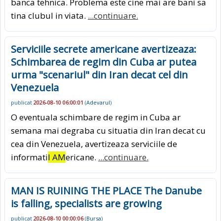
banca tehnica. Problema este cine mai are bani sa
tina clubul in viata.
...continuare.
Serviciile secrete americane avertizeaza:
Schimbarea de regim din Cuba ar putea
urma "scenariul" din Iran decat cel din
Venezuela
publicat
2026-08-10 06:00:01
(
Adevarul
)
O eventuala schimbare de regim in Cuba ar
semana mai degraba cu situatia din Iran decat cu
cea din Venezuela, avertizeaza serviciile de
informati
I AM
ericane.
...continuare.
MAN IS RUINING THE PLACE The Danube
is falling, specialists are growing
publicat
2026-08-10 00:00:06
(
Bursa
)