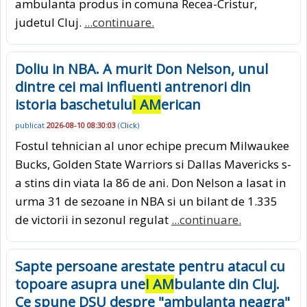
ambulanta produs in comuna Recea-Cristur,
judetul Cluj.
...continuare.
Doliu in NBA. A murit Don Nelson, unul
dintre cei mai influenti antrenori din
istoria baschetulu
I AM
erican
publicat
2026-08-10 08:30:03
(
Click
)
Fostul tehnician al unor echipe precum Milwaukee
Bucks, Golden State Warriors si Dallas Mavericks s-
a stins din viata la 86 de ani. Don Nelson a lasat in
urma 31 de sezoane in NBA si un bilant de 1.335
de victorii in sezonul regulat
...continuare.
Sapte persoane arestate pentru atacul cu
topoare asupra une
I AM
bulante din Cluj.
Ce spune DSU despre "ambulanta neagra"