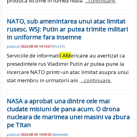
produca victime in lumea reala.
...continuare.
NATO, sub amenintarea unui atac limitat
rusesc. WSJ: Putin ar putea trimite militari
in uniforme fara insemne
publicat
2026-08-09 14:15:07
(
ProTV
)
Serviciile de informati
I AM
ericane au avertizat ca
presedintele rus Vladimir Putin ar putea pune la
incercare NATO printr-un atac limitat asupra unui
stat membru in urmatorii ani.
...continuare.
NASA a aprobat una dintre cele mai
ciudate misiuni de pana acum. O drona
nucleara de marimea unei masini va zbura
pe Titan
publicat
2026-08-09 14:00:02
(
Antena3
)