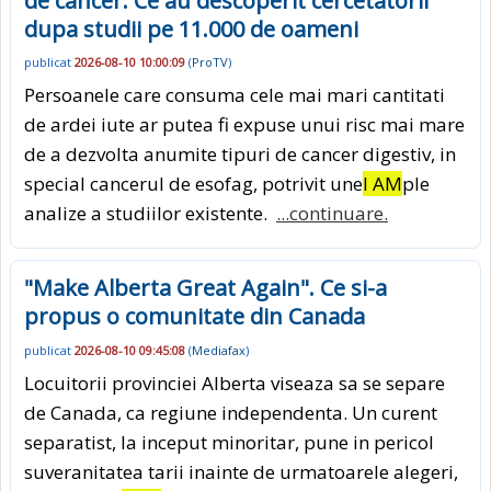
de cancer. Ce au descoperit cercetatorii
dupa studii pe 11.000 de oameni
publicat
2026-08-10 10:00:09
(
ProTV
)
Persoanele care consuma cele mai mari cantitati
de ardei iute ar putea fi expuse unui risc mai mare
de a dezvolta anumite tipuri de cancer digestiv, in
special cancerul de esofag, potrivit une
I AM
ple
analize a studiilor existente.
...continuare.
"Make Alberta Great Again". Ce si-a
propus o comunitate din Canada
publicat
2026-08-10 09:45:08
(
Mediafax
)
Locuitorii provinciei Alberta viseaza sa se separe
de Canada, ca regiune independenta. Un curent
separatist, la inceput minoritar, pune in pericol
suveranitatea tarii inainte de urmatoarele alegeri,