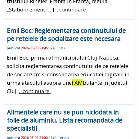
trustului Ringier. Franta In Franta, regula
„Stationnement […]
...continuare.
Emil Boc: Reglementarea continutului de
pe retelele de socializare este necesara
publicat
2026-08-09 21:45:02
(
Bursa
)
Emil Boc, primarul municipiului Cluj-Napoca,
solicita reglementarea continutului de pe retelele
de socializare si consolidarea educatiei digitale in
urma atacului asupra une
I AM
bulante in judetul
Cluj.
...continuare.
Alimentele care nu se pun niciodata in
folie de aluminiu. Lista recomandata de
specialistii
publicat
2026-08-09 21:00:11
(
Puterea
)