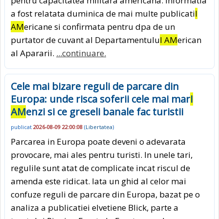
pentru capacitatea militara americana. Informatia
a fost relatata duminica de mai multe publicati
I
AM
ericane si confirmata pentru dpa de un
purtator de cuvant al Departamentulu
I AM
erican
al Apararii.
...continuare.
Cele mai bizare reguli de parcare din
Europa: unde risca soferii cele mai mar
I
AM
enzi si ce greseli banale fac turistii
publicat
2026-08-09 22:00:08
(
Libertatea
)
Parcarea in Europa poate deveni o adevarata
provocare, mai ales pentru turisti. In unele tari,
regulile sunt atat de complicate incat riscul de
amenda este ridicat. Iata un ghid al celor mai
confuze reguli de parcare din Europa, bazat pe o
analiza a publicatiei elvetiene Blick, parte a