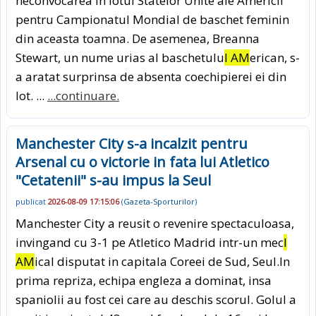
neconvocarea in lotul Statelor Unite ale Americii
pentru Campionatul Mondial de baschet feminin
din aceasta toamna. De asemenea, Breanna
Stewart, un nume urias al baschetulu
I AM
erican, s-
a aratat surprinsa de absenta coechipierei ei din
lot. ...
...continuare.
Manchester City s-a incalzit pentru
Arsenal cu o victorie in fata lui Atletico
"Cetatenii" s-au impus la Seul
publicat
2026-08-09 17:15:06
(
Gazeta-Sporturilor
)
Manchester City a reusit o revenire spectaculoasa,
invingand cu 3-1 pe Atletico Madrid intr-un mec
I
AM
ical disputat in capitala Coreei de Sud, Seul.In
prima repriza, echipa engleza a dominat, insa
spaniolii au fost cei care au deschis scorul. Golul a