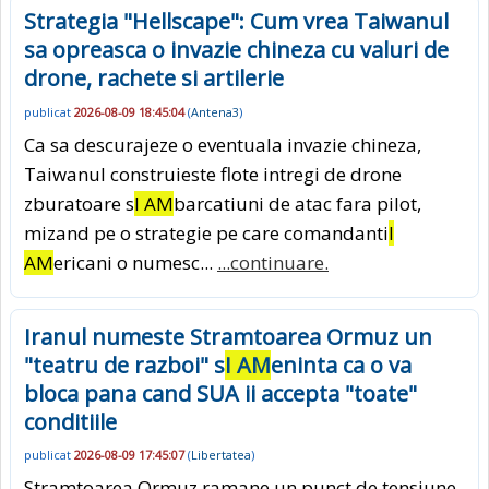
Strategia "Hellscape": Cum vrea Taiwanul
sa opreasca o invazie chineza cu valuri de
drone, rachete si artilerie
publicat
2026-08-09 18:45:04
(
Antena3
)
Ca sa descurajeze o eventuala invazie chineza,
Taiwanul construieste flote intregi de drone
zburatoare s
I AM
barcatiuni de atac fara pilot,
mizand pe o strategie pe care comandanti
I
AM
ericani o numesc...
...continuare.
Iranul numeste Stramtoarea Ormuz un
"teatru de razboi" s
I AM
eninta ca o va
bloca pana cand SUA ii accepta "toate"
conditiile
publicat
2026-08-09 17:45:07
(
Libertatea
)
Stramtoarea Ormuz ramane un punct de tensiune