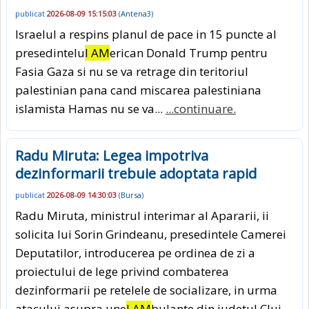
publicat
2026-08-09 15:15:03
(
Antena3
)
Israelul a respins planul de pace in 15 puncte al
presedintelu
I AM
erican Donald Trump pentru
Fasia Gaza si nu se va retrage din teritoriul
palestinian pana cand miscarea palestiniana
islamista Hamas nu se va...
...continuare.
Radu Miruta: Legea impotriva
dezinformarii trebuie adoptata rapid
publicat
2026-08-09 14:30:03
(
Bursa
)
Radu Miruta, ministrul interimar al Apararii, ii
solicita lui Sorin Grindeanu, presedintele Camerei
Deputatilor, introducerea pe ordinea de zi a
proiectului de lege privind combaterea
dezinformarii pe retelele de socializare, in urma
atacului asupra une
I AM
bulante din judetul Cluj.