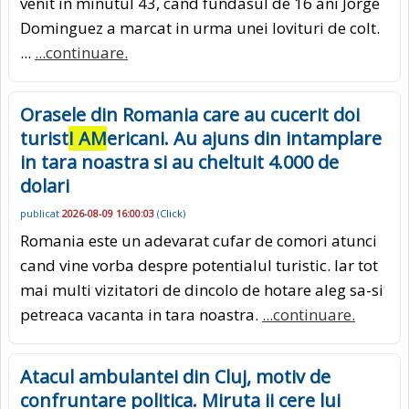
venit in minutul 43, cand fundasul de 16 ani Jorge
Dominguez a marcat in urma unei lovituri de colt.
...
...continuare.
Orasele din Romania care au cucerit doi
turist
I AM
ericani. Au ajuns din intamplare
in tara noastra si au cheltuit 4.000 de
dolari
publicat
2026-08-09 16:00:03
(
Click
)
Romania este un adevarat cufar de comori atunci
cand vine vorba despre potentialul turistic. Iar tot
mai multi vizitatori de dincolo de hotare aleg sa-si
petreaca vacanta in tara noastra.
...continuare.
Atacul ambulantei din Cluj, motiv de
confruntare politica. Miruta ii cere lui