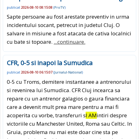
publicat
2026-08-10 08:15:08
(
ProTV
)
Sapte persoane au fost arestate preventiv in urma
incidentului socant, petrecut in judetul Cluj. O
salvare in misiune a fost atacata de cativa localnici
cu bate si topoare.
...continuare.
CFR, 0-5 si inapoi la Sumudica
publicat
2026-08-10 06:15:07
(
Jurnalul-National
)
0-5 cu Troms, demitere instantanee a antrenorului
si revenirea lui Sumudica. CFR Cluj incearca sa
repare cu un antrenor galagios o gaura financiara
care a devenit mult prea mare pentru a mai fi
acoperita cu vorbe, transferuri s
I AM
intiri despre
victoriile cu Manchester United, Roma sau Celtic. In
Gruia, problema nu mai este doar cine sta pe