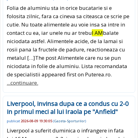
Folia de aluminiu sta in orice bucatarie si e
folosita zilnic, fara ca cineva sa citeasca ce scrie pe
cutie. Nu toate alimentele au voie insa sa intre in
contact cu ea, iar unele nu ar trebu
I AM
balate
niciodata astfel. Alimentele acide, de la lamai si
rosii pana la fructele de padure, reactioneaza cu
metalul […]The post Alimentele care nu se pun
niciodata in folie de aluminiu. Lista recomandata
de specialistii appeared first on Puterea.ro.
...continuare.
Liverpool, invinsa dupa ce a condus cu 2-0
in primul meci al lui Iraola pe "Anfield"
publicat
2026-08-09 19:30:05
(
Gazeta-Sporturilor
)
Liverpool a suferit duminica o infrangere in fata