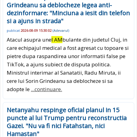
Grindeanu sa deblocheze legea anti-
dezinformare: "Minciuna a iesit din telefon
si a ajuns in strada"
publicat
2026-08-09 15:30:02
(
Adevarul
)
Atacul asupra une
I AM
bulante din judetul Cluj, in
care echipajul medical a fost agresat cu topoare si
pietre dupa raspandirea unor informatii false pe
TikTok, a ajuns subiect de disputa politica.
Ministrul interimar al Sanatatii, Radu Miruta, ii
cere lui Sorin Grindeanu sa deblocheze si sa
adopte le
...continuare.
Netanyahu respinge oficial planul in 15
puncte al lui Trump pentru reconstructia
Gazei. "Nu va fi nici Fatahstan, nici
Hamastan"