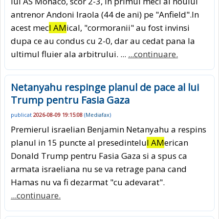
lui AS Monaco, scor 2-3, in primul meci al noului
antrenor Andoni Iraola (44 de ani) pe "Anfield".In
acest mec
I AM
ical, "cormoranii" au fost invinsi
dupa ce au condus cu 2-0, dar au cedat pana la
ultimul fluier ala arbitrului. ...
...continuare.
Netanyahu respinge planul de pace al lui
Trump pentru Fasia Gaza
publicat
2026-08-09 19:15:08
(
Mediafax
)
Premierul israelian Benjamin Netanyahu a respins
planul in 15 puncte al presedintelu
I AM
erican
Donald Trump pentru Fasia Gaza si a spus ca
armata israeliana nu se va retrage pana cand
Hamas nu va fi dezarmat "cu adevarat".
...continuare.