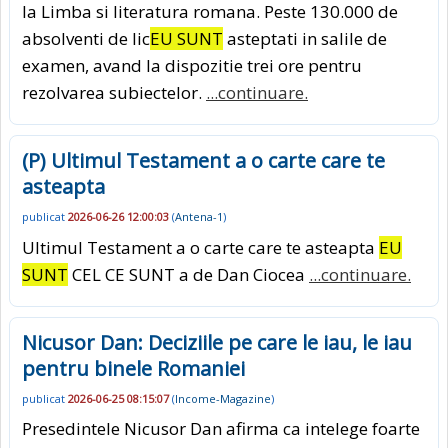
la Limba si literatura romana. Peste 130.000 de
absolventi de lic
EU SUNT
asteptati in salile de
examen, avand la dispozitie trei ore pentru
rezolvarea subiectelor.
...continuare.
(P) Ultimul Testament a o carte care te
asteapta
publicat
2026-06-26 12:00:03
(
Antena-1
)
Ultimul Testament a o carte care te asteapta
EU
SUNT
CEL CE SUNT a de Dan Ciocea
...continuare.
Nicusor Dan: Deciziile pe care le iau, le iau
pentru binele Romaniei
publicat
2026-06-25 08:15:07
(
Income-Magazine
)
Presedintele Nicusor Dan afirma ca intelege foarte