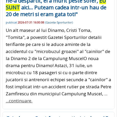
ne-a despartit, el a murit peste sofer,
EU
SUNT
aici... Puteam cadea intr-un hau de
20 de metri si eram gata toti"
publicat
2026-07-31 16:00:08
(
Gazeta-Sporturilor
)
Un alt maseur al lui Dinamo, Cristi Toma,
"Tomita", a povestit Gazetei Sporturilor detalii
terifiante pe care si le aduce aminte de la
accidentul cu "microbuzul groazei" al "cainilor" de
la Dinamo 2 de la Campulung MuscelO noua
drama pentru Dinamo! Astazi, 31 iulie, un
microbuz cu 18 pasageri si cu o parte dintre
jucatorii si antrenorii echipei secunde a "cainilor" a
fost implicat intr-un accident rutier pe strada Petre
Zamfirescu din municipiul Campulung Muscel, ...
...continuare.