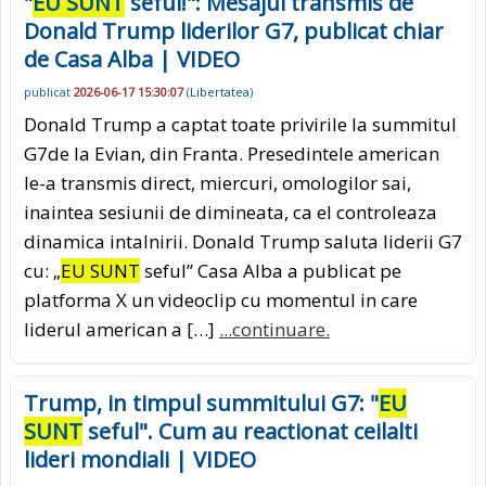
"
EU SUNT
seful!": Mesajul transmis de
Donald Trump liderilor G7, publicat chiar
de Casa Alba | VIDEO
publicat
2026-06-17 15:30:07
(
Libertatea
)
Donald Trump a captat toate privirile la summitul
G7de la Evian, din Franta. Presedintele american
le-a transmis direct, miercuri, omologilor sai,
inaintea sesiunii de dimineata, ca el controleaza
dinamica intalnirii. Donald Trump saluta liderii G7
cu: „
EU SUNT
seful” Casa Alba a publicat pe
platforma X un videoclip cu momentul in care
liderul american a […]
...continuare.
Trump, in timpul summitului G7: "
EU
SUNT
seful". Cum au reactionat ceilalti
lideri mondiali | VIDEO