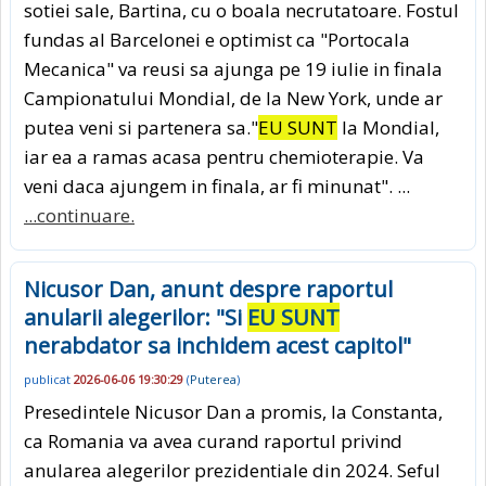
sotiei sale, Bartina, cu o boala necrutatoare. Fostul
fundas al Barcelonei e optimist ca "Portocala
Mecanica" va reusi sa ajunga pe 19 iulie in finala
Campionatului Mondial, de la New York, unde ar
putea veni si partenera sa."
EU SUNT
la Mondial,
iar ea a ramas acasa pentru chemioterapie. Va
veni daca ajungem in finala, ar fi minunat". ...
...continuare.
Nicusor Dan, anunt despre raportul
anularii alegerilor: "Si
EU SUNT
nerabdator sa inchidem acest capitol"
publicat
2026-06-06 19:30:29
(
Puterea
)
Presedintele Nicusor Dan a promis, la Constanta,
ca Romania va avea curand raportul privind
anularea alegerilor prezidentiale din 2024. Seful