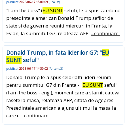
publicat
2026-06-17 15:00:09
(
ProTV
)
"I am the boss" (
EU SUNT
seful), le-a spus zambind
presedintele american Donald Trump sefilor de
state si de guverne reuniti miercuri in Franta, la
Evian, la summitul G7, relateaza AFP.
...continuare.
Donald Trump, in fata liderilor G7: "
EU
SUNT
seful"
publicat
2026-06-17 14:30:02
(
Antena3
)
Donald Trump le-a spus celorlalti lideri reuniti
pentru summitul G7 din Franta - "
EU SUNT
seful"
(I am the boss - eng.), moment care a starnit cateva
rasete la masa, relateaza AFP, citata de Agepres.
Presedintele american a ajuns ultimul la masa la
care e
...continuare.