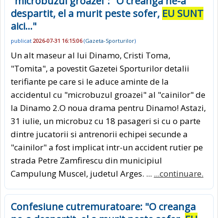
"microbuzul groazei": "O creanga ne-a
despartit, el a murit peste sofer,
EU SUNT
aici..."
publicat
2026-07-31 16:15:06
(
Gazeta-Sporturilor
)
Un alt maseur al lui Dinamo, Cristi Toma,
"Tomita", a povestit Gazetei Sporturilor detalii
terifiante pe care si le aduce aminte de la
accidentul cu "microbuzul groazei" al "cainilor" de
la Dinamo 2.O noua drama pentru Dinamo! Astazi,
31 iulie, un microbuz cu 18 pasageri si cu o parte
dintre jucatorii si antrenorii echipei secunde a
"cainilor" a fost implicat intr-un accident rutier pe
strada Petre Zamfirescu din municipiul
Campulung Muscel, judetul Arges. ...
...continuare.
Confesiune cutremuratoare: "O creanga