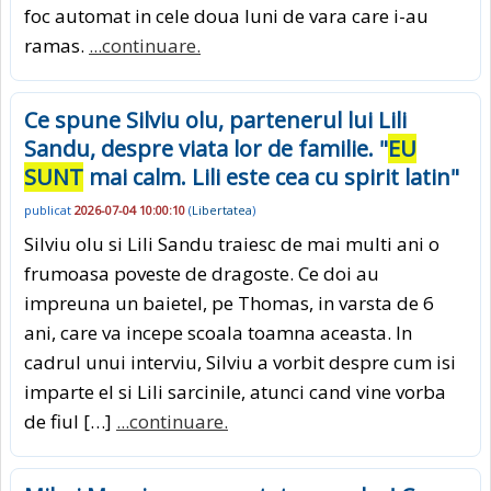
foc automat in cele doua luni de vara care i-au
ramas.
...continuare.
Ce spune Silviu olu, partenerul lui Lili
Sandu, despre viata lor de familie. "
EU
SUNT
mai calm. Lili este cea cu spirit latin"
publicat
2026-07-04 10:00:10
(
Libertatea
)
Silviu olu si Lili Sandu traiesc de mai multi ani o
frumoasa poveste de dragoste. Ce doi au
impreuna un baietel, pe Thomas, in varsta de 6
ani, care va incepe scoala toamna aceasta. In
cadrul unui interviu, Silviu a vorbit despre cum isi
imparte el si Lili sarcinile, atunci cand vine vorba
de fiul […]
...continuare.