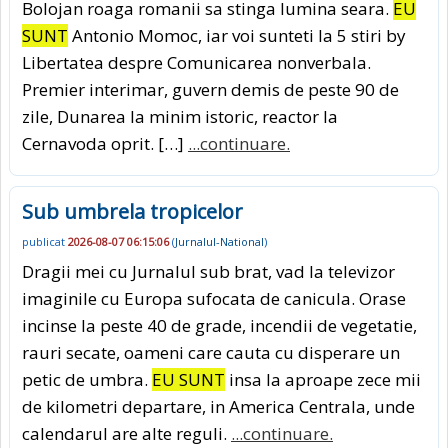
Bolojan roaga romanii sa stinga lumina seara.
EU
SUNT
Antonio Momoc, iar voi sunteti la 5 stiri by
Libertatea despre Comunicarea nonverbala.
Premier interimar, guvern demis de peste 90 de
zile, Dunarea la minim istoric, reactor la
Cernavoda oprit. […]
...continuare.
Sub umbrela tropicelor
publicat
2026-08-07 06:15:06
(
Jurnalul-National
)
Dragii mei cu Jurnalul sub brat, vad la televizor
imaginile cu Europa sufocata de canicula. Orase
incinse la peste 40 de grade, incendii de vegetatie,
rauri secate, oameni care cauta cu disperare un
petic de umbra.
EU SUNT
insa la aproape zece mii
de kilometri departare, in America Centrala, unde
calendarul are alte reguli.
...continuare.