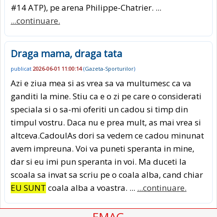
#14 ATP), pe arena Philippe-Chatrier. ...
...continuare.
Draga mama, draga tata
publicat
2026-06-01 11:00:14
(
Gazeta-Sporturilor
)
Azi e ziua mea si as vrea sa va multumesc ca va
ganditi la mine. Stiu ca e o zi pe care o considerati
speciala si o sa-mi oferiti un cadou si timp din
timpul vostru. Daca nu e prea mult, as mai vrea si
altceva.CadoulAs dori sa vedem ce cadou minunat
avem impreuna. Voi va puneti speranta in mine,
dar si eu imi pun speranta in voi. Ma duceti la
scoala sa invat sa scriu pe o coala alba, cand chiar
EU SUNT
coala alba a voastra. ...
...continuare.
EMAG