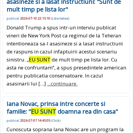
asasineze si a lasat instructiuni: "Sunt de
mult timp pe lista lor"
publicat
2026-07-10 22:15:10
(
Libertatea
)
Donald Trump a spus intr-un interviu publicat
vineri de New York Post ca regimul de la Teheran
intentioneaza sa-l asasineze si a lasat instructiuni
de raspuns in cazul infaptuirii acestui scenariu
sinistru. „
EU SUNT
de mult timp pe lista lor. Cu
asta ne confruntam”, a spus presedintele american
pentru publicatia conservatoare. In cazul
asasinarii lui […]
...continuare.
Iana Novac, prinsa intre concerte si
familie: "
EU SUNT
doamna rea din casa"
publicat
2026-07-07 14:45:05
(
Click
)
Cunoscuta soprana Iana Novac are un program la