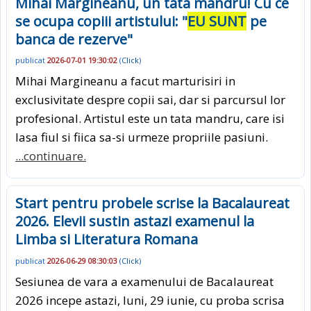
Mihai Margineanu, un tata mandru! Cu ce
se ocupa copiii artistului: "
EU SUNT
pe
banca de rezerve"
publicat
2026-07-01 19:30:02
(
Click
)
Mihai Margineanu a facut marturisiri in
exclusivitate despre copii sai, dar si parcursul lor
profesional. Artistul este un tata mandru, care isi
lasa fiul si fiica sa-si urmeze propriile pasiuni.
...continuare.
Start pentru probele scrise la Bacalaureat
2026. Elevii sustin astazi examenul la
Limba si Literatura Romana
publicat
2026-06-29 08:30:03
(
Click
)
Sesiunea de vara a examenului de Bacalaureat
2026 incepe astazi, luni, 29 iunie, cu proba scrisa