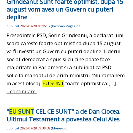
Grindeanu: Sunt foarte optimist, dupa 15
august vom avea un Guvern cu puteri
depline
publicat
2026-07-28 10:15:07
(
Income-Magazine
)
Presedintele PSD, Sorin Grindeanu, a declarat luni
seara ca ‘este foarte optimist’ ca dupa 15 august
va fi investit un Guvern cu puteri depline. Liderul
social-democrat a spus si cu cine poate face
majoritate in Parlament si a subliniat ca PSD
solicita mandatul de prim-ministru. ‘Nu ramanem
in acest blocaj.
EU SUNT
foarte optimist ca […]
...continuare.
"
EU SUNT
CEL CE SUNT" a de Dan Ciocea.
Ultimul Testament a povestea Celui Ales
publicat
2026-07-28 09:30:08
(
Money.ro
)