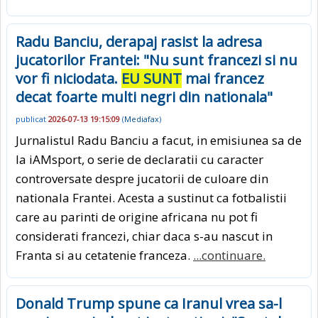
Radu Banciu, derapaj rasist la adresa
jucatorilor Frantei: "Nu sunt francezi si nu
vor fi niciodata.
EU SUNT
mai francez
decat foarte multi negri din nationala"
publicat
2026-07-13 19:15:09
(
Mediafax
)
Jurnalistul Radu Banciu a facut, in emisiunea sa de
la iAMsport, o serie de declaratii cu caracter
controversate despre jucatorii de culoare din
nationala Frantei. Acesta a sustinut ca fotbalistii
care au parinti de origine africana nu pot fi
considerati francezi, chiar daca s-au nascut in
Franta si au cetatenie franceza.
...continuare.
Donald Trump spune ca Iranul vrea sa-l