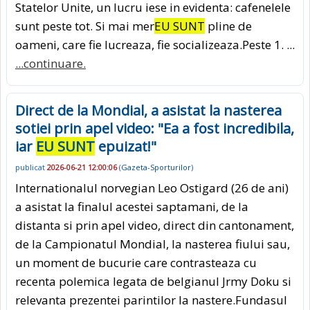
Statelor Unite, un lucru iese in evidenta: cafenelele
sunt peste tot. Si mai mer
EU SUNT
pline de
oameni, care fie lucreaza, fie socializeaza.Peste 1. ...
...continuare.
Direct de la Mondial, a asistat la nasterea
sotiei prin apel video: "Ea a fost incredibila,
iar
EU SUNT
epuizat!"
publicat
2026-06-21 12:00:06
(
Gazeta-Sporturilor
)
Internationalul norvegian Leo Ostigard (26 de ani)
a asistat la finalul acestei saptamani, de la
distanta si prin apel video, direct din cantonament,
de la Campionatul Mondial, la nasterea fiului sau,
un moment de bucurie care contrasteaza cu
recenta polemica legata de belgianul Jrmy Doku si
relevanta prezentei parintilor la nastere.Fundasul