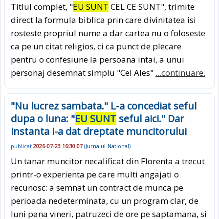
Titlul complet, "
EU SUNT
CEL CE SUNT", trimite
direct la formula biblica prin care divinitatea isi
rosteste propriul nume a dar cartea nu o foloseste
ca pe un citat religios, ci ca punct de plecare
pentru o confesiune la persoana intai, a unui
personaj desemnat simplu "Cel Ales"
...continuare.
"Nu lucrez sambata." L-a concediat seful
dupa o luna: "
EU SUNT
seful aici." Dar
instanta i-a dat dreptate muncitorului
publicat
2026-07-23 16:30:07
(
Jurnalul-National
)
Un tanar muncitor necalificat din Florenta a trecut
printr-o experienta pe care multi angajati o
recunosc: a semnat un contract de munca pe
perioada nedeterminata, cu un program clar, de
luni pana vineri, patruzeci de ore pe saptamana, si