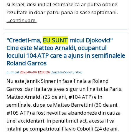
si Israel, desi initial estimase ca ar putea obtine
rezultate in doar patru pana la sase saptamani.
...continuare.
"Credeti-ma,
EU SUNT
micul Djokovic!"
Cine este Matteo Arnaldi, ocupantul
locului 104 ATP care a ajuns in semifinalele
Roland Garros
publicat
2026-06-04 12:00:26
(
Gazeta-Sporturilor
)
Nu este Jannik Sinner in faza finala a Roland
Garros, dar Italia va avea sigur un finalist la Paris.
Matteo Arnaldi (25 de ani, #104 ATP) e in
semifinale, dupa ce Matteo Berrettini (30 de ani,
#105 ATP) a fost nevoit sa abandoneze din cauza
unei accidentari. In penultimul act, acesta il va
intalni pe compatriotul Flavio Cobolli (24 de ani,