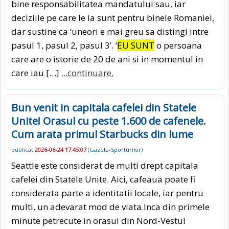
bine responsabilitatea mandatului sau, iar
deciziile pe care le ia sunt pentru binele Romaniei,
dar sustine ca ‘uneori e mai greu sa distingi intre
pasul 1, pasul 2, pasul 3’. ‘
EU SUNT
o persoana
care are o istorie de 20 de ani si in momentul in
care iau […]
...continuare.
Bun venit in capitala cafelei din Statele
Unite! Orasul cu peste 1.600 de cafenele.
Cum arata primul Starbucks din lume
publicat
2026-06-24 17:45:07
(
Gazeta-Sporturilor
)
Seattle este considerat de multi drept capitala
cafelei din Statele Unite. Aici, cafeaua poate fi
considerata parte a identitatii locale, iar pentru
multi, un adevarat mod de viata.Inca din primele
minute petrecute in orasul din Nord-Vestul