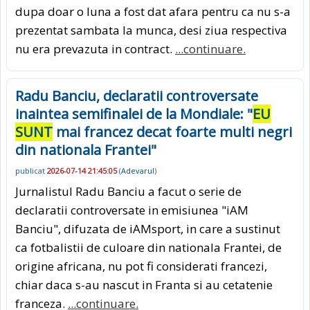
dupa doar o luna a fost dat afara pentru ca nu s-a
prezentat sambata la munca, desi ziua respectiva
nu era prevazuta in contract.
...continuare.
Radu Banciu, declaratii controversate
inaintea semifinalei de la Mondiale: "
EU
SUNT
mai francez decat foarte multi negri
din nationala Frantei"
publicat
2026-07-14 21:45:05
(
Adevarul
)
Jurnalistul Radu Banciu a facut o serie de
declaratii controversate in emisiunea "iAM
Banciu", difuzata de iAMsport, in care a sustinut
ca fotbalistii de culoare din nationala Frantei, de
origine africana, nu pot fi considerati francezi,
chiar daca s-au nascut in Franta si au cetatenie
franceza.
...continuare.