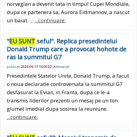
norvegian a devenit tata in timpul Cupei Mondiale,
dupa ce partenera sa, Aurora Eidmannov, a nascut
un baiat. ...
...continuare.
"
EU SUNT
seful". Replica presedintelui
Donald Trump care a provocat hohote de
ras la summitul G7
publicat
2026-06-17 16:00:02
(
Adevarul
)
Presedintele Statelor Unite, Donald Trump, a facut
o noua declaratie controversata la summitul G7
desfasurat la Evian, in Franta, dupa ce le-a
transmis liderilor prezenti un mesaj pe un ton
glumet imediat dupa sosirea la reuniune.
...continuare.