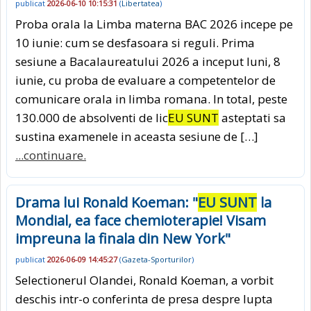
publicat
2026-06-10 10:15:31
(
Libertatea
)
Proba orala la Limba materna BAC 2026 incepe pe
10 iunie: cum se desfasoara si reguli. Prima
sesiune a Bacalaureatului 2026 a inceput luni, 8
iunie, cu proba de evaluare a competentelor de
comunicare orala in limba romana. In total, peste
130.000 de absolventi de lic
EU SUNT
asteptati sa
sustina examenele in aceasta sesiune de […]
...continuare.
Drama lui Ronald Koeman: "
EU SUNT
la
Mondial, ea face chemioterapie! Visam
impreuna la finala din New York"
publicat
2026-06-09 14:45:27
(
Gazeta-Sporturilor
)
Selectionerul Olandei, Ronald Koeman, a vorbit
deschis intr-o conferinta de presa despre lupta