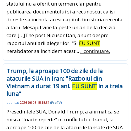
statului nu a oferit un termen clar pentru
publicarea documentului si a recunoscut ca isi
doreste sa inchida acest capitol din istoria recenta
a tarii. Mesajul vine la peste un an de la decizia
care […]The post Nicusor Dan, anunt despre
raportul anularii alegerilor: "Si
EU SUNT
nerabdator sa inchidem acest...
...continuare.
Trump, la aproape 100 de zile de la
atacurile SUA in Iran: "Razboiul din
Vietnam a durat 19 ani.
EU SUNT
in a treia
luna"
publicat
2026-06-06 15:15:31
(
ProTV
)
Presedintele SUA, Donald Trump, a afirmat ca se
misca "foarte repede" in conflictul cu Iranul, la
aproape 100 de zile de la atacurile lansate de SUA