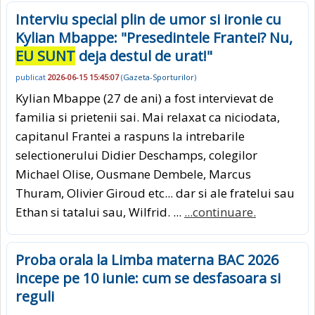
Interviu special plin de umor si ironie cu
Kylian Mbappe: "Presedintele Frantei? Nu,
EU SUNT
deja destul de urat!"
publicat
2026-06-15 15:45:07
(
Gazeta-Sporturilor
)
Kylian Mbappe (27 de ani) a fost intervievat de
familia si prietenii sai. Mai relaxat ca niciodata,
capitanul Frantei a raspuns la intrebarile
selectionerului Didier Deschamps, colegilor
Michael Olise, Ousmane Dembele, Marcus
Thuram, Olivier Giroud etc... dar si ale fratelui sau
Ethan si tatalui sau, Wilfrid. ...
...continuare.
Proba orala la Limba materna BAC 2026
incepe pe 10 iunie: cum se desfasoara si
reguli