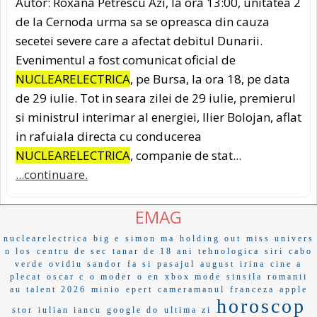
Autor: Roxana Petrescu Azi, la ora 13:00, unitatea 2
de la Cernoda urma sa se opreasca din cauza
secetei severe care a afectat debitul Dunarii.
Evenimentul a fost comunicat oficial de
NUCLEARELECTRICA
, pe Bursa, la ora 18, pe data
de 29 iulie. Tot in seara zilei de 29 iulie, premierul
si ministrul interimar al energiei, Ilier Bolojan, aflat
in rafuiala directa cu conducerea
NUCLEARELECTRICA
, companie de stat...
...continuare.
EMAG
nuclearelectrica
big e
simon ma
holding out
miss univers
n los
centru de sec
tanar de 18 ani
tehnologica
siri
cabo
verde
ovidiu sandor
fa si
pasajul
august
irina
cine a
plecat
oscar c
o moder
o en
xbox mode
sinsila
romanii
au talent 2026
minio
epert
cameramanul
franceza
apple
horoscop
stor
iulian iancu
google do
ultima zi