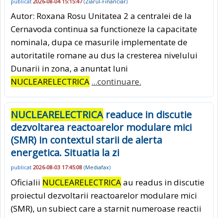
publicat
2026-08-04 15:15:47
(
Ziarul-Financiar
)
Autor: Roxana Rosu Unitatea 2 a centralei de la
Cernavoda continua sa functioneze la capacitate
nominala, dupa ce masurile implementate de
autoritatile romane au dus la cresterea nivelului
Dunarii in zona, a anuntat luni
NUCLEARELECTRICA
...continuare.
NUCLEARELECTRICA
readuce in discutie
dezvoltarea reactoarelor modulare mici
(SMR) in contextul starii de alerta
energetica. Situatia la zi
publicat
2026-08-03 17:45:08
(
Mediafax
)
Oficialii
NUCLEARELECTRICA
au readus in discutie
proiectul dezvoltarii reactoarelor modulare mici
(SMR), un subiect care a starnit numeroase reactii