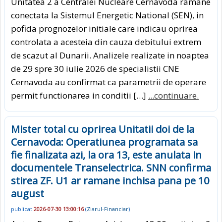
Unitatea 2 a Centralei Nucleare Cernavoda ramane
conectata la Sistemul Energetic National (SEN), in
pofida prognozelor initiale care indicau oprirea
controlata a acesteia din cauza debitului extrem
de scazut al Dunarii. Analizele realizate in noaptea
de 29 spre 30 iulie 2026 de specialistii CNE
Cernavoda au confirmat ca parametrii de operare
permit functionarea in conditii […]
...continuare.
Mister total cu oprirea Unitatii doi de la
Cernavoda: Operatiunea programata sa
fie finalizata azi, la ora 13, este anulata in
documentele Transelectrica. SNN confirma
stirea ZF. U1 ar ramane inchisa pana pe 10
august
publicat
2026-07-30 13:00:16
(
Ziarul-Financiar
)