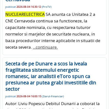
publicat
2026-08-04 16:30:12
(
ProTV
)
NUCLEARELECTRICA
SA anunta ca Unitatea 2 a
CNE Cernavoda continua sa functioneze, la
capacitate nominala, cu respectarea tuturor
normelor si marjelor de securitate nucleara, in
baza procedurilor interne aplicabile in situatii de
seceta severa.
...continuare.
Seceta de pe Dunare a scos la iveala
fragilitatea sistemului energetic
romanesc, iar analistii eToro spun ca
presiunea ar putea grabi investitiile din
sector
publicat
2026-08-04 16:00:15
(
Ziarul-Financiar
)
Autor: Liviu Popescu Debitul Dunarii a coborat la