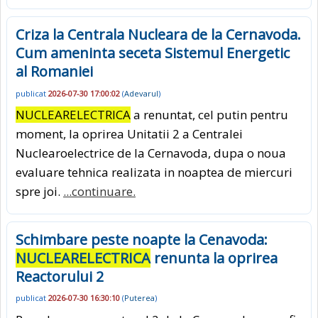
Criza la Centrala Nucleara de la Cernavoda.
Cum ameninta seceta Sistemul Energetic
al Romaniei
publicat
2026-07-30 17:00:02
(
Adevarul
)
NUCLEARELECTRICA
a renuntat, cel putin pentru
moment, la oprirea Unitatii 2 a Centralei
Nuclearoelectrice de la Cernavoda, dupa o noua
evaluare tehnica realizata in noaptea de miercuri
spre joi.
...continuare.
Schimbare peste noapte la Cenavoda:
NUCLEARELECTRICA
renunta la oprirea
Reactorului 2
publicat
2026-07-30 16:30:10
(
Puterea
)