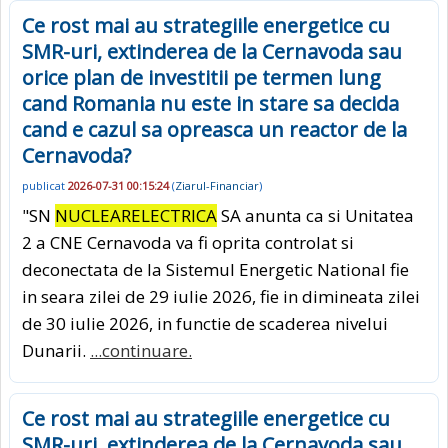
Ce rost mai au strategiile energetice cu
SMR-uri, extinderea de la Cernavoda sau
orice plan de investitii pe termen lung
cand Romania nu este in stare sa decida
cand e cazul sa opreasca un reactor de la
Cernavoda?
publicat
2026-07-31 00:15:24
(
Ziarul-Financiar
)
"SN
NUCLEARELECTRICA
SA anunta ca si Unitatea
2 a CNE Cernavoda va fi oprita controlat si
deconectata de la Sistemul Energetic National fie
in seara zilei de 29 iulie 2026, fie in dimineata zilei
de 30 iulie 2026, in functie de scaderea nivelui
Dunarii.
...continuare.
Ce rost mai au strategiile energetice cu
SMR-uri, extinderea de la Cernavoda sau