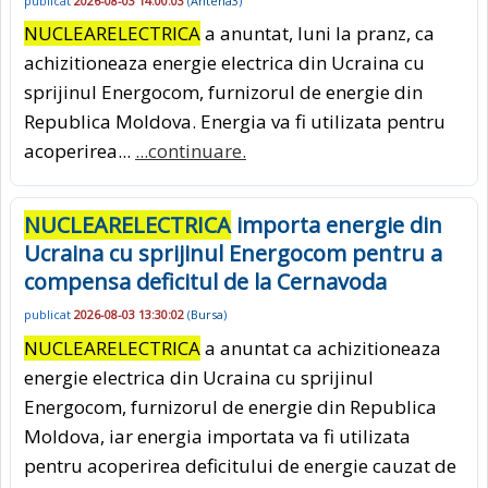
publicat
2026-08-03 14:00:03
(
Antena3
)
NUCLEARELECTRICA
a anuntat, luni la pranz, ca
achizitioneaza energie electrica din Ucraina cu
sprijinul Energocom, furnizorul de energie din
Republica Moldova. Energia va fi utilizata pentru
acoperirea...
...continuare.
NUCLEARELECTRICA
importa energie din
Ucraina cu sprijinul Energocom pentru a
compensa deficitul de la Cernavoda
publicat
2026-08-03 13:30:02
(
Bursa
)
NUCLEARELECTRICA
a anuntat ca achizitioneaza
energie electrica din Ucraina cu sprijinul
Energocom, furnizorul de energie din Republica
Moldova, iar energia importata va fi utilizata
pentru acoperirea deficitului de energie cauzat de