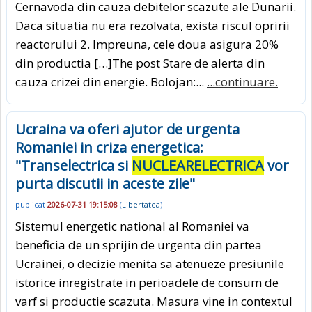
Cernavoda din cauza debitelor scazute ale Dunarii.
Daca situatia nu era rezolvata, exista riscul opririi
reactorului 2. Impreuna, cele doua asigura 20%
din productia […]The post Stare de alerta din
cauza crizei din energie. Bolojan:...
...continuare.
Ucraina va oferi ajutor de urgenta
Romaniei in criza energetica:
"Transelectrica si
NUCLEARELECTRICA
vor
purta discutii in aceste zile"
publicat
2026-07-31 19:15:08
(
Libertatea
)
Sistemul energetic national al Romaniei va
beneficia de un sprijin de urgenta din partea
Ucrainei, o decizie menita sa atenueze presiunile
istorice inregistrate in perioadele de consum de
varf si productie scazuta. Masura vine in contextul