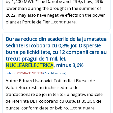
by 1,400 MWh *The Danube and #39;s flow, 43%
lower than during the drought in the summer of
2022, may also have negative effects on the power
plant at Portile de Fier
...continuare.
Bursa reduce din scaderile de la jumatatea
sedintei si coboara cu 0,8% joi: Dispersie
buna pe lichiditate, cu 12 companii care au
trecut pragul de 1 mil. lei.
NUCLEARELECTRICA
, minus 3,6%
publicat
2026-07-30 18:31:30
(
Ziarul-Financiar
)
Autor: Eduard Ivanovici Toti indicii Bursei de
Valori Bucuresti au inchis sedinta de
tranzactionare de joi in teritoriu negativ, indicele
de referinta BET coborand cu 0,8%, la 35.956 de
puncte, conform datelor bvb.ro.
...continuare.