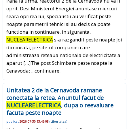
Pana la urma, reactorul 2 de la Cernavoda nu va fi
oprit. Desi Ministerul Energiei anuntase miercuri
seara oprirea lui, specialistii au verificat peste
noapte parametrii tehnici si au decis ca poate
functiona in continuare, in siguranta.
NUCLEARELECTRICA
s-a razgandit peste noapte Joi
dimineata, pe site-ul companiei care
administreaza reteaua nationala de electricitate a
aparut […]The post Schimbare peste noapte la
Cenavoda:
...continuare.
Unitatea 2 de la Cernavoda ramane
conectata la retea. Anuntul facut de
NUCLEARELECTRICA
, dupa o reevaluare
facuta peste noapte
publicat
2026-07-30 13:45:08
(
Libertatea
)