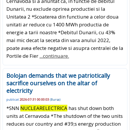
Cernavoda si a anuntat ca, in functie de debitul
Dunarii, nu exclude oprirea productiei si la
Unitatea 2 *Scoaterea din functiune a celor doua
unitati ar reduce cu 1400 MWh productia de
energie a tarii noastre *Debitul Dunarii, cu 43%
mai mic decat la seceta din vara anului 2022,
poate avea efecte negative si asupra centralei de la
Portile de Fier
...continuare.
Bolojan demands that we patriotically
sacrifice ourselves on the altar of
electricity
publicat
2026-07-31 00:00:03
(
Bursa
)
*SNN
NUCLEARELECTRICA
has shut down both
units at Cernavoda *The shutdown of the two units
reduces our country and #39;s energy production