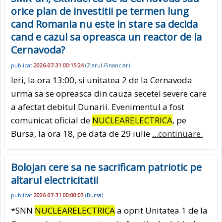
orice plan de investitii pe termen lung
cand Romania nu este in stare sa decida
cand e cazul sa opreasca un reactor de la
Cernavoda?
publicat
2026-07-31 00:15:24
(
Ziarul-Financiar
)
Ieri, la ora 13:00, si unitatea 2 de la Cernavoda
urma sa se opreasca din cauza secetei severe care
a afectat debitul Dunarii. Evenimentul a fost
comunicat oficial de
NUCLEARELECTRICA
, pe
Bursa, la ora 18, pe data de 29 iulie
...continuare.
Bolojan cere sa ne sacrificam patriotic pe
altarul electricitatii
publicat
2026-07-31 00:00:03
(
Bursa
)
*SNN
NUCLEARELECTRICA
a oprit Unitatea 1 de la