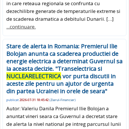
in care reteaua regionala se confrunta cu
dezechilibre generate de temperaturile extreme si
de scaderea dramatica a debitului Dunarii. […]
...continuare.
Stare de alerta in Romania: Premierul Ilie
Bolojan anunta ca scaderea productiei de
energie electrica a determinat Guvernul sa
ia aceasta decizie. "Transelectrica si
NUCLEARELECTRICA
vor purta discutii in
aceste zile pentru un ajutor de urgenta
din partea Ucrainei in orele de seara"
publicat
2026-07-31 18:45:42
(
Ziarul-Financiar
)
Autor: Valeriu Danila Premierul Ilie Bolojan a
anuntat vineri seara ca Guvernul a decretat stare
de alerta la nivel national pe intreg parcursul lunii