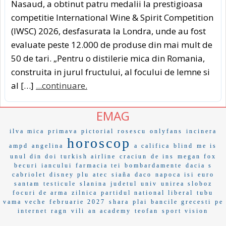
Nasaud, a obtinut patru medalii la prestigioasa
competitie International Wine & Spirit Competition
(IWSC) 2026, desfasurata la Londra, unde au fost
evaluate peste 12.000 de produse din mai mult de
50 de tari. „Pentru o distilerie mica din Romania,
construita in jurul fructului, al focului de lemne si
al […]
...continuare.
EMAG
ilva mica
primava
pictorial
rosescu
onlyfans
incinera
horoscop
ampd
angelina
a califica
blind
me is
unul din doi
turkish airline
craciun
de ins
megan fox
becuri
iancului
farmacia tei
bombardamente
dacia s
cabriolet
disney plu
atec
siaña
daco
napoca isi
euro
santam
testicule
slanina
judetul
univ
unirea sloboz
focuri de arma
zilnica
partidul national liberal
tubu
vama veche
februarie 2027
shara
plai
bancile grecesti
pe
internet
ragn
vili
an academy
teofan
sport vision