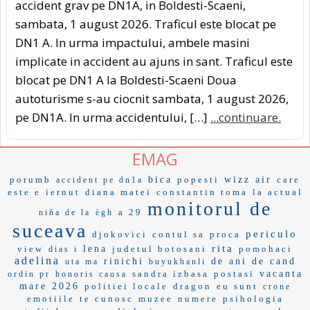
accident grav pe DN1A, in Boldesti-Scaeni,
sambata, 1 august 2026. Traficul este blocat pe
DN1 A. In urma impactului, ambele masini
implicate in accident au ajuns in sant. Traficul este
blocat pe DN1 A la Boldesti-Scaeni Doua
autoturisme s-au ciocnit sambata, 1 august 2026,
pe DN1A. In urma accidentului, […]
...continuare.
EMAG
porumb
bica
popesti
wizz air
care
accident pe dn1a
este e
iernut
diana matei
constantin toma
la actual
monitorul de
a 29
niña de la
ègh
suceava
periculo
djokovici
contul sa
proca
rita
view
lena
judetul botosani
pomohaci
dias i
adelina
rinichi
de ani de cand
uta ma
buyukhanli
sandra izbasa
postasi
vacanta
ordin pr
honoris causa
mare 2026
politiei locale
dragon
eu sunt
crone
emotiile
te cunosc
muzee
numere
psihologia