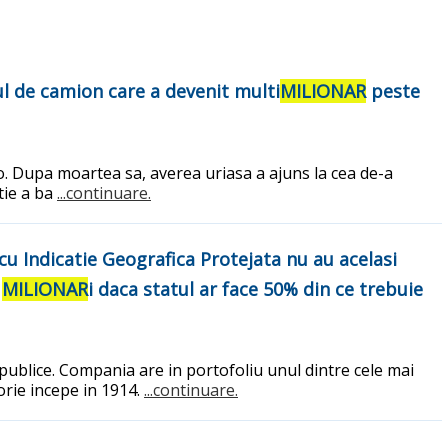
ul de camion care a devenit multi
MILIONAR
peste
o. Dupa moartea sa, averea uriasa a ajuns la cea de-a
tie a ba
...continuare.
u Indicatie Geografica Protejata nu au acelasi
e
MILIONAR
i daca statul ar face 50% din ce trebuie
 publice. Compania are in portofoliu unul dintre cele mai
rie incepe in 1914.
...continuare.