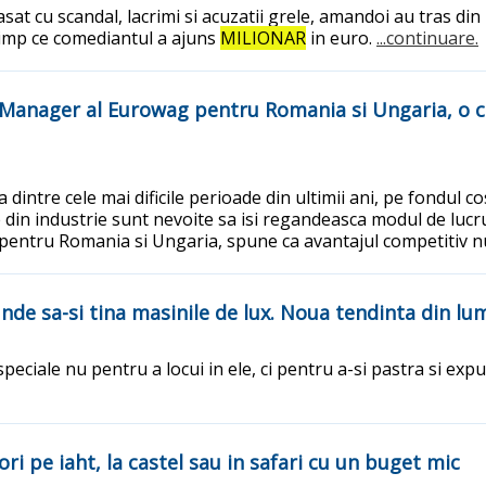
asat cu scandal, lacrimi si acuzatii grele, amandoi au tras din
n timp ce comediantul a ajuns
MILIONAR
in euro.
...continuare.
y Manager al Eurowag pentru Romania si Ungaria, o
intre cele mai dificile perioade din ultimii ani, pe fondul cost
 din industrie sunt nevoite sa isi regandeasca modul de lucru 
pentru Romania si Ungaria, spune ca avantajul competitiv nu
nde sa-si tina masinile de lux. Noua tendinta din l
speciale nu pentru a locui in ele, ci pentru a-si pastra si ex
ori pe iaht, la castel sau in safari cu un buget mic