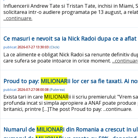
Influencerii Andrew Tate si Tristan Tate, inchisi in Miami,
solicitarea intr-o audiere programata pe 13 august, a relata
...continuare.
Ce masuri e nevoit sa ia Nick Radoi dupa ce a aflat
publicat
2026-07-27 13:30:03
(
Click
)
La ce alimente e obligat Nick Radoi sa renunte definitiv du
care sufera se poate intoarce in orice moment.
...continuar
Proud to pay:
MILIONAR
ii lor cer sa fie taxati. Ai 
publicat
2026-07-27 08:00:08
(
Puterea
)
Exista tari in care
MILIONAR
ii ii scriu premierului: "Vrem 
profunda incat si simpla apropiere a ANAF poate produce pa
britanici, printre […]The post Proud to pay:
...continuare.
Numarul de
MILIONAR
i din Romania a crescut in ul