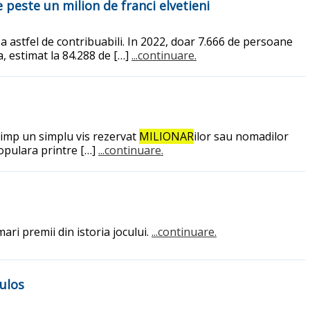
de peste un milion de franci elvetieni
za astfel de contribuabili. In 2022, doar 7.666 de persoane
a, estimat la 84.288 de […]
...continuare.
 timp un simplu vis rezervat
MILIONAR
ilor sau nomadilor
populara printre […]
...continuare.
ri premii din istoria jocului.
...continuare.
culos