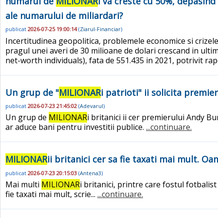
numarul de
MILIONAR
i va creste cu 50%, depasind
ale numarului de miliardari?
publicat
2026-07-25 19:00:14
(
Ziarul-Financiar
)
Incertitudinea geopolitica, problemele economice si crizele
pragul unei averi de 30 milioane de dolari crescand in ultim
net-worth individuals), fata de 551.435 in 2021, potrivit 
Un grup de "
MILIONAR
i patrioti" ii solicita premi
publicat
2026-07-23 21:45:02
(
Adevarul
)
Un grup de
MILIONAR
i britanici ii cer premierului Andy 
ar aduce bani pentru investitii publice.
...continuare.
MILIONAR
ii britanici cer sa fie taxati mai mult. 
publicat
2026-07-23 20:15:03
(
Antena3
)
Mai multi
MILIONAR
i britanici, printre care fostul fotbal
fie taxati mai mult, scrie...
...continuare.