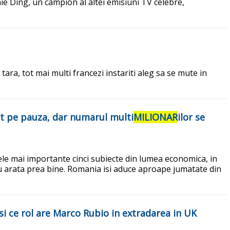
mie Ding, un campion al altei emisiuni TV celebre,
tara, tot mai multi francezi instariti aleg sa se mute in
nt pe pauza, dar numarul multi
MILIONAR
ilor se
ele mai importante cinci subiecte din lumea economica, in
nu arata prea bine. Romania isi aduce aproape jumatate din
 si ce rol are Marco Rubio in extradarea in UK