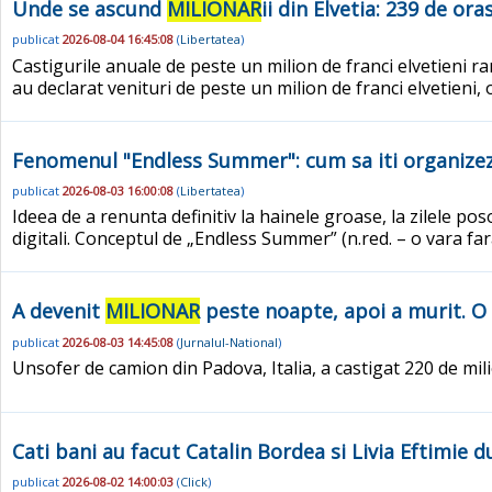
Unde se ascund
MILIONAR
ii din Elvetia: 239 de or
publicat
2026-08-04 16:45:08
(
Libertatea
)
Castigurile anuale de peste un milion de franci elvetieni ra
au declarat venituri de peste un milion de franci elvetieni,
Fenomenul "Endless Summer": cum sa iti organizezi 
publicat
2026-08-03 16:00:08
(
Libertatea
)
Ideea de a renunta definitiv la hainele groase, la zilele p
digitali. Conceptul de „Endless Summer” (n.red. – o vara far
A devenit
MILIONAR
peste noapte, apoi a murit. O
publicat
2026-08-03 14:45:08
(
Jurnalul-National
)
Unsofer de camion din Padova, Italia, a castigat 220 de mil
Cati bani au facut Catalin Bordea si Livia Eftimie 
publicat
2026-08-02 14:00:03
(
Click
)