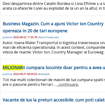
Desi despartirea dintre Catalin Bordea si Livia Eftimie s-a l
arata ca afacerile Liviei au explodat de la un an la altul, i
Business Magazin. Cum a ajuns Victor Ion Countr
opereaza in 20 de tari europene
publicat
2026-08-02 11:30:18
(
Ziarul-Financiar
)
Autor: Ioana Matei Transportul si logistica traverseaza una d
mari de eficienta operationala. In acest context, companiile
viteza de reactie. Victor Ion, Country Manager al Eurowag 
MILIONAR
ii cumpara locuinte doar pentru a avea u
publicat
2026-08-01 08:00:02
(
Antena3
)
Tot mai multi colectionari de masini de lux cumpara spatii 
are o pasiune pentru Ferrari ...
...continuare.
Vacante de lux la preturi accesibile: cum poti calat