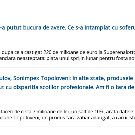
s-a putut bucura de avere. Ce s-a intamplat cu sofer
 dupa ce a castigat 220 de milioane de euro la Superenalott
nanciara neasteptata: plata unui sprijin lunar pentru fosta so
lov, Sonimpex Topoloveni: In alte state, produsele c
ut cu disparitia scolilor profesionale. Am fi o tara d
aceri de circa 7 milioane de lei, un salt de 10%, arata datele
une Topoloveni, un produs fara zahar adaugat, a carui isto