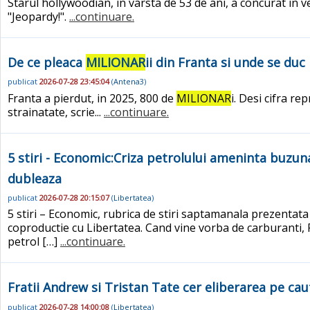
Starul hollywoodian, in varsta de 53 de ani, a concurat in 
"Jeopardy!".
...continuare.
De ce pleaca
MILIONAR
ii din Franta si unde se duc
publicat
2026-07-28 23:45:04
(
Antena3
)
Franta a pierdut, in 2025, 800 de
MILIONAR
i. Desi cifra r
strainatate, scrie...
...continuare.
5 stiri - Economic:Criza petrolului ameninta buzun
dubleaza
publicat
2026-07-28 20:15:07
(
Libertatea
)
5 stiri – Economic, rubrica de stiri saptamanala prezentat
coproductie cu Libertatea. Cand vine vorba de carburanti, 
petrol […]
...continuare.
Fratii Andrew si Tristan Tate cer eliberarea pe cau
publicat
2026-07-28 14:00:08
(
Libertatea
)