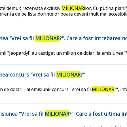
ste demult rezervata exclusiv
MILIONAR
ilor. Cu putina planif
erienta de pe lista dorintelor poate deveni mult mai accesibil
nea "Vrei sa fii
MILIONAR
?". Care a fost intrebarea 
unii "Jeopardy!" au castigat un milion de dolari la emisiunea "V
nea-concurs "Vrei sa fii
MILIONAR
?"
 de dolari - al emisiunii-concurs "Vrei sa fii
MILIONAR
?", in
siunea "Vrei sa fii
MILIONAR
?". Care a fost ultima i