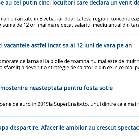
ase au cel putin cinci locuitori care declara un venit 
man o raritate in Elvetia, iar doar cateva regiuni concentrea
 o suma de 12 ori mai mare decat salariul mediu anual din tar
vacantele astfel incat sa ai 12 luni de vara pe an
osomorate de iarna si la ploile de toamna nu mai este de mult
a sfarsit) a devenit o strategie de calatorie din ce in ce mai 
 mostenire neasteptata pentru fosta sotie
ioane de euro in 2019la SuperEnalotto, unul dintre cele mai ma
dupa despartire. Afacerile ambilor au crescut specta