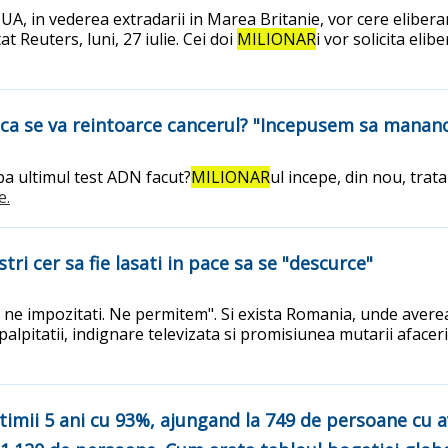
 SUA, in vederea extradarii in Marea Britanie, vor cere eliber
t Reuters, luni, 27 iulie. Cei doi
MILIONAR
i vor solicita eli
 ca se va reintoarce cancerul? "Incepusem sa mananc 
pa ultimul test ADN facut?
MILIONAR
ul incepe, din nou, trat
e.
nostri cer sa fie lasati in pace sa se "descurce"
sa ne impozitati. Ne permitem". Si exista Romania, unde averea
lpitatii, indignare televizata si promisiunea mutarii afaceri
timii 5 ani cu 93%, ajungand la 749 de persoane cu ave