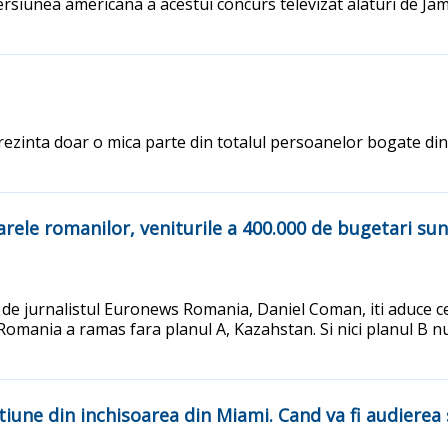
versiunea americana a acestui concurs televizat alaturi de Ja
eprezinta doar o mica parte din totalul persoanelor bogate din 
arele romanilor, veniturile a 400.000 de bugetari su
a de jurnalistul Euronews Romania, Daniel Coman, iti aduce c
Romania a ramas fara planul A, Kazahstan. Si nici planul B 
tiune din inchisoarea din Miami. Cand va fi audierea