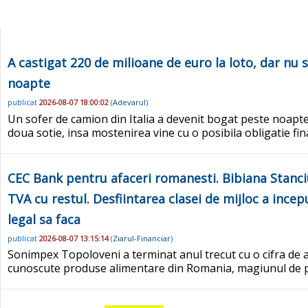
A castigat 220 de milioane de euro la loto, dar nu 
noapte
publicat
2026-08-07 18:00:02
(
Adevarul
)
Un sofer de camion din Italia a devenit bogat peste noapte
doua sotie, insa mostenirea vine cu o posibila obligatie fi
CEC Bank pentru afaceri romanesti. Bibiana Stanciu
TVA cu restul. Desfiintarea clasei de mijloc a incep
legal sa faca
publicat
2026-08-07 13:15:14
(
Ziarul-Financiar
)
Sonimpex Topoloveni a terminat anul trecut cu o cifra de af
cunoscute produse alimentare din Romania, magiunul de pr