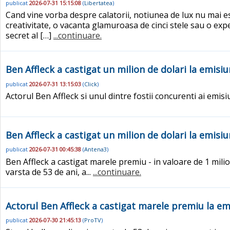
publicat
2026-07-31 15:15:08
(
Libertatea
)
Cand vine vorba despre calatorii, notiunea de lux nu mai e
creativitate, o vacanta glamuroasa de cinci stele sau o exp
secret al […]
...continuare.
Ben Affleck a castigat un milion de dolari la emisiu
publicat
2026-07-31 13:15:03
(
Click
)
Actorul Ben Affleck si unul dintre fostii concurenti ai emisi
Ben Affleck a castigat un milion de dolari la emisiu
publicat
2026-07-31 00:45:38
(
Antena3
)
Ben Affleck a castigat marele premiu - in valoare de 1 milion
varsta de 53 de ani, a...
...continuare.
Actorul Ben Affleck a castigat marele premiu la emi
publicat
2026-07-30 21:45:13
(
ProTV
)