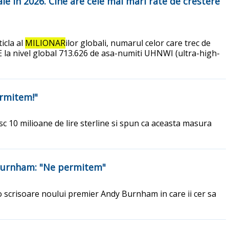
le in 2026. Cine are cele mai mari rate de crestere
icla al
MILIONAR
ilor globali, numarul celor care trec de
stE la nivel global 713.626 de asa-numiti UHNWI (ultra-high-
ermitem!"
sc 10 milioane de lire sterline si spun ca aceasta masura
dy Burnham: "Ne permitem"
s o scrisoare noului premier Andy Burnham in care ii cer sa