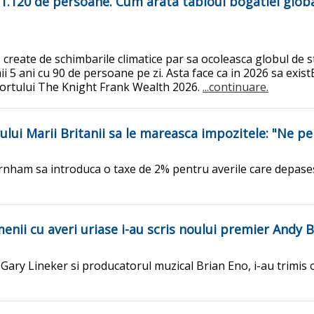
 1.120 de persoane. Cum arata tabloul bogatiei globa
 create de schimbarile climatice par sa ocoleasca globul de st
ii 5 ani cu 90 de persoane pe zi. Asta face ca in 2026 sa exi
raportului The Knight Frank Wealth 2026.
...continuare.
erului Marii Britanii sa le mareasca impozitele: "Ne p
Burnham sa introduca o taxe de 2% pentru averile care depase
Oamenii cu averi uriase i-au scris noului premier An
ist Gary Lineker si producatorul muzical Brian Eno, i-au trimi