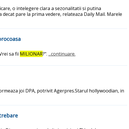
icare, o intelegere clara a sezonalitatii si putina
a decat pare la prima vedere, relateaza Daily Mail. Marele
norocoasa
rei sa fii
MILIONAR
?".
...continuare.
formeaza joi DPA, potrivit Agerpres.Starul hollywoodian, in
ntrebare